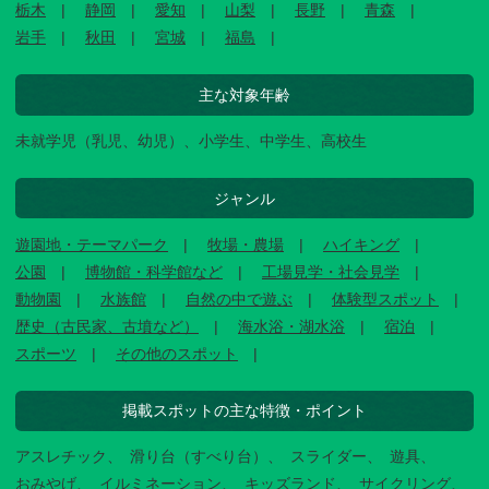
栃木
静岡
愛知
山梨
長野
青森
岩手
秋田
宮城
福島
主な対象年齢
未就学児（乳児、幼児）、小学生、中学生、高校生
ジャンル
遊園地・テーマパーク
牧場・農場
ハイキング
公園
博物館・科学館など
工場見学・社会見学
動物園
水族館
自然の中で遊ぶ
体験型スポット
歴史（古民家、古墳など）
海水浴・湖水浴
宿泊
スポーツ
その他のスポット
掲載スポットの主な特徴・ポイント
アスレチック
滑り台（すべり台）
スライダー
遊具
おみやげ
イルミネーション
キッズランド
サイクリング