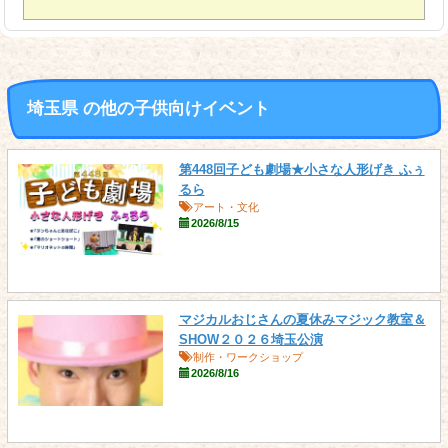
埼玉県 の他の子供向けイベント
第448回子ども劇場★小さな人形げき ふぅ
るら
アート・文化
2026/8/15
マジカルおじさんの夏休みマジック教室＆
SHOW２０２６埼玉公演
制作・ワークショップ
2026/8/16