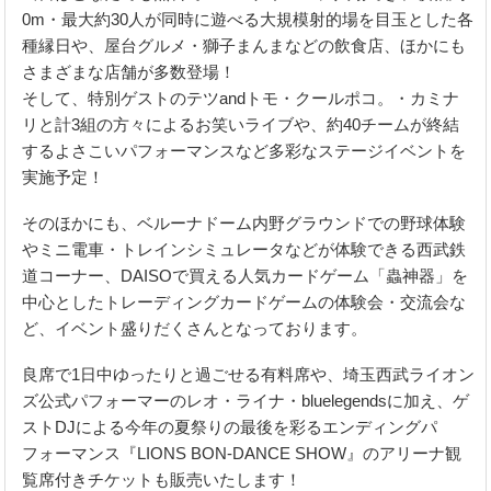
0m・最大約30人が同時に遊べる大規模射的場を目玉とした各
種縁日や、屋台グルメ・獅子まんまなどの飲食店、ほかにも
さまざまな店舗が多数登場！
そして、特別ゲストのテツandトモ・クールポコ。・カミナ
リと計3組の方々によるお笑いライブや、約40チームが終結
するよさこいパフォーマンスなど多彩なステージイベントを
実施予定！
そのほかにも、ベルーナドーム内野グラウンドでの野球体験
やミニ電車・トレインシミュレータなどが体験できる西武鉄
道コーナー、DAISOで買える人気カードゲーム「蟲神器」を
中心としたトレーディングカードゲームの体験会・交流会な
ど、イベント盛りだくさんとなっております。
良席で1日中ゆったりと過ごせる有料席や、埼玉西武ライオン
ズ公式パフォーマーのレオ・ライナ・bluelegendsに加え、ゲ
ストDJによる今年の夏祭りの最後を彩るエンディングパ
フォーマンス『LIONS BON-DANCE SHOW』のアリーナ観
覧席付きチケットも販売いたします！