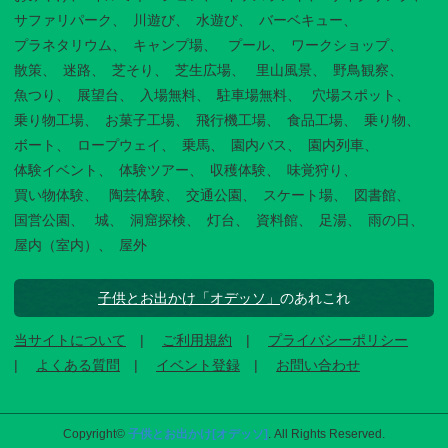
サファリパーク
川遊び
水遊び
バーベキュー
プラネタリウム
キャンプ場
プール
ワークショップ
散策
迷路
芝そり
芝生広場
里山風景
野鳥観察
魚つり
展望台
入場無料
駐車場無料
穴場スポット
乗り物工場
お菓子工場
飛行機工場
食品工場
乗り物
ボート
ロープウェイ
乗馬
園内バス
園内列車
体験イベント
体験ツアー
収穫体験
味覚狩り
買い物体験
陶芸体験
交通公園
スケート場
図書館
国営公園
城
洞窟探検
灯台
資料館
足湯
雨の日
屋内（室内）
屋外
子供とお出かけ「オデッソ」
のあれこれ
当サイトについて
ご利用規約
プライバシーポリシー
よくある質問
イベント登録
お問い合わせ
Copyright©
子供とお出かけ[オデッソ]
. All Rights Reserved.