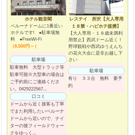
ホテル観音閣
レステイ 所沢【大人専用
ベルーナドームに1番近い
１８禁・ハピホテ提携】
ホテルです! ●駐車場無
【大人専用・１８歳未満利
料 ●FreeWi-Fi
用禁止】西武ドーム近く！
（8,500円～）
野球観戦や西武ゆうえんち
の花火大会に是非お越し下
さい
駐車場
駐車無料 大型トラック等
駐車場
駐車可能※大型車の場合は
有り ３３台 無料 要予
ご予約前にご連絡くださ
約
い。0429222567...
口コミ
ドームから近く接客も丁寧
でまた利用したいベルーナ
ドームから近いので、ナイ
ターの後フィールドウォー
クをゆっく...