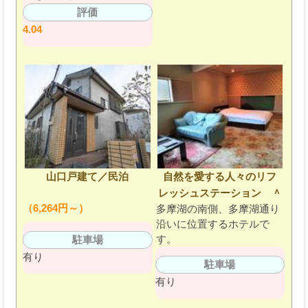
評価
4.04
山口戸建て／民泊
自然を愛する人々のリフ
レッシュステーション ＾
（6,264円～）
多摩湖の南側、多摩湖通り
沿いに位置するホテルで
す。
駐車場
有り
駐車場
有り