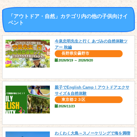
「アウトドア・自然」カテゴリ内の他の子供向けイ
ベント
今泉忠明先生と行く あづみの自然体験ツ
アー 秋編
長野県安曇野市
2026/9/19 ～ 2026/9/20
親子でEnglish Camp！アウトドアエクサ
サイズ＆自然体験
東京都２３区
2026/11/23
わくわく大島～スノーケリングで海を満喫