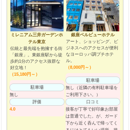
ミレニアム三井ガーデンホ
銀座ベルビューホテル
アート、ショッピング、ビ
テル東京
ジネスへのアクセスが便利
伝統と最先端を抱擁する街
なヨーロッパ調プチホテ
「銀座」。東銀座駅から徒
ル。
歩約1分のアクセス抜群な
（8,000円～）
好立地！
（15,180円～）
駐車場
駐車場
無し（近隣の有料駐車場を
無し
ご利用下さい。）
評価
口コミ
4.0
接客が丁寧で好印象お部屋
は普通でした。が、ガード
下から近く呑んで帰ってく
るにはとてもいい場所。接