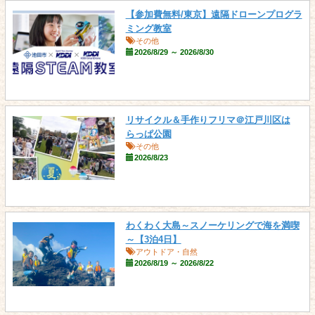
【参加費無料/東京】遠隔ドローンプログラ
ミング教室
その他
2026/8/29 ～ 2026/8/30
リサイクル＆手作りフリマ＠江戸川区は
らっぱ公園
その他
2026/8/23
わくわく大島～スノーケリングで海を満喫
～【3泊4日】
アウトドア・自然
2026/8/19 ～ 2026/8/22