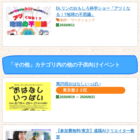
Dr.リンのおもしろ科学ショー「アツくな
る！?地球の不思議」
制作・ワークショップ
2026/8/11
「その他」カテゴリ内の他の子供向けイベント
第25回おはなしいっぱい
東京都２３区
2026/8/19 ～ 2026/8/21
【参加費無料/東京】遠隔AIクリエイター教
室