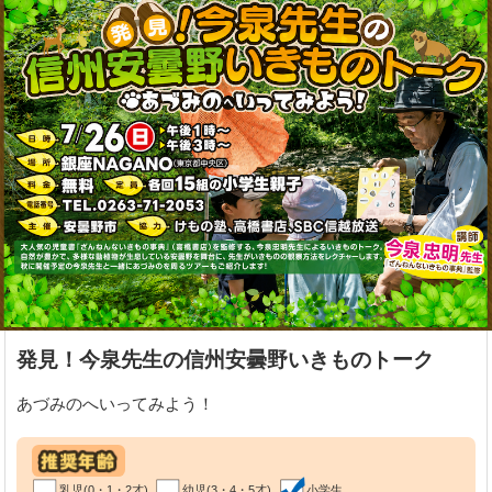
発見！今泉先生の信州安曇野いきものトーク
あづみのへいってみよう！
乳児(0・1・2才)
幼児(3・4・5才)
小学生