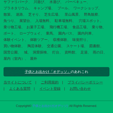
サファリパーク
川遊び
水遊び
バーベキュー
プラネタリウム
キャンプ場
プール
ワークショップ
散策
迷路
芝そり
芝生広場
里山風景
野鳥観察
魚つり
展望台
入場無料
駐車場無料
穴場スポット
乗り物工場
お菓子工場
飛行機工場
食品工場
乗り物
ボート
ロープウェイ
乗馬
園内バス
園内列車
体験イベント
体験ツアー
収穫体験
味覚狩り
買い物体験
陶芸体験
交通公園
スケート場
図書館
国営公園
城
洞窟探検
灯台
資料館
足湯
雨の日
屋内（室内）
屋外
子供とお出かけ「オデッソ」
のあれこれ
当サイトについて
ご利用規約
プライバシーポリシー
よくある質問
イベント登録
お問い合わせ
Copyright©
子供とお出かけ[オデッソ]
. All Rights Reserved.