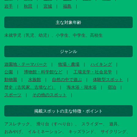
岩手
秋田
宮城
福島
主な対象年齢
未就学児（乳児、幼児）、小学生、中学生、高校生
ジャンル
遊園地・テーマパーク
牧場・農場
ハイキング
公園
博物館・科学館など
工場見学・社会見学
動物園
水族館
自然の中で遊ぶ
体験型スポット
歴史（古民家、古墳など）
海水浴・湖水浴
宿泊
スポーツ
その他のスポット
掲載スポットの主な特徴・ポイント
アスレチック
滑り台（すべり台）
スライダー
遊具
おみやげ
イルミネーション
キッズランド
サイクリング