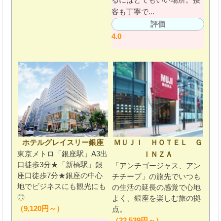
客も丁寧で...
評価
4.0
ホテルグレイスリー銀座
ＭＵＪＩ ＨＯＴＥＬ Ｇ
東京メトロ「銀座駅」A3出
ＩＮＺＡ
口徒歩3分★「新橋駅」銀
「アンチゴージャス、アン
座口徒歩7分★銀座の中心
チチープ」の旅先でいつも
地でビジネスにも観光にも
の生活の延長の感覚で心地
◎
よく、銀座を楽しむ旅の拠
（9,120円～）
点。
（22,539円～）