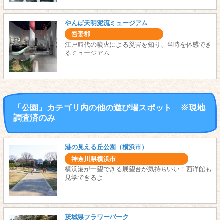
やんば天明泥流ミュージアム
吾妻郡
江戸時代の噴火による災害を知り、当時を体感でき
るミュージアム
「公園」カテゴリ内の他の遊び場スポット ※現地
調査済のみ
港の見える丘公園（横浜市）
神奈川県横浜市
横浜港が一望できる展望台が気持ちいい！西洋館も
見学できるよ
茨城県フラワーパーク