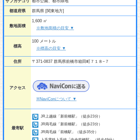
サブカテゴリ
都市公園、都市緑地
都道府県
群馬県 [関東地方]
1,600 ㎡
敷地面積
※敷地面積の目安 ▼
100 メートル
標高
※標高の目安 ▼
住所
〒371-0837 群馬県前橋市箱田町７１８−７
アクセス
※NaviConについて ▼
JR上越線「新前橋駅」（徒歩23分）
JR両毛線「新前橋駅」（徒歩23分）
最寄駅
JR両毛線「前橋駅」（徒歩35分）
上毛電鉄上毛線「中央前橋駅」（徒歩49分）