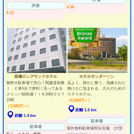
評価
4.36
4.33
前橋ロングサンドホテル
ホテルサンダーソン
無料大駐車場で安心！関越道前橋
品よく、静かに整う。洗練された
Ｉ．Ｃ車5分で便利！洗ってある
静けさに包まれる、大人のための
スリッパ他快適！ＩＮ16時ＯＵＴ
ステイホテル。
10時
（4,260円～）
（3,980円～）
距離 1.6 km
距離 1.4 km
駐車場
駐車場
屋外無料駐車場80台完備 (大型
有り ４５台 無料。