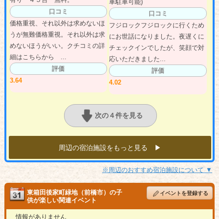
車駐車可能)
口コミ
口コミ
価格重視、それ以外は求めないほ
フジロックフジロックに行くため
うが無難価格重視。それ以外は求
にお世話になりました。夜遅くに
めないほうがいい。クチコミの詳
チェックインでしたが、笑顔で対
細はこちらから ...
応いただきました...
評価
評価
3.64
4.02
次の４件を見る
周辺の宿泊施設をもっと見る ▶︎
※周辺のおすすめ宿泊施設について ▼
東箱田後家町緑地（前橋市）の子
イベントを登録する
供が楽しい関連イベント
情報がありません