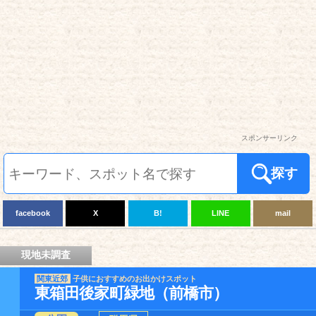
スポンサーリンク
探す
facebook
X
B!
LINE
mail
現地未調査
関東近郊
子供におすすめのお出かけスポット
東箱田後家町緑地（前橋市）