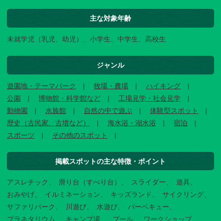
主な対象年齢
未就学児（乳児、幼児）、小学生、中学生、高校生
ジャンル
遊園地・テーマパーク
牧場・農場
ハイキング
公園
博物館・科学館など
工場見学・社会見学
動物園
水族館
自然の中で遊ぶ
体験型スポット
歴史（古民家、古墳など）
海水浴・湖水浴
宿泊
スポーツ
その他のスポット
掲載スポットの主な特徴・ポイント
アスレチック
滑り台（すべり台）
スライダー
遊具
おみやげ
イルミネーション
キッズランド
サイクリング
サファリパーク
川遊び
水遊び
バーベキュー
プラネタリウム
キャンプ場
プール
ワークショップ