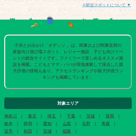
※駅近スポットについて ▼
子供とお出かけ「オデッソ 」は、関東および関東近郊の
家族向け遊び場スポット、レジャー施設、子ども向けイベ
ントの総合サイトです。ファミリーで楽しめるオススメ施
設を掲載。こどもとママ・パパが現地体験して採点した親
子評価の情報もあり。アクセスランキングや親子評価ラン
キングも掲載しています。
対象エリア
神奈川
東京
埼玉
千葉
茨城
群馬
栃木
静岡
愛知
山梨
長野
青森
岩手
秋田
宮城
福島