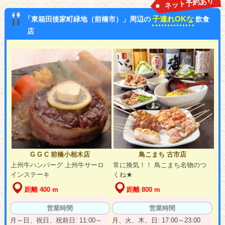
ネット予約あり
子連れOKな
「東箱田後家町緑地（前橋市）」周辺の
飲食
店
G G C 前橋小相木店
鳥こまち 古市店
上州牛ハンバーグ 上州牛サーロ
常に換気！！ 鳥こまち名物のつ
インステーキ
くね★
距離 400 m
距離 800 m
営業時間
営業時間
月～日、祝日、祝前日: 11:00～
月、火、木、日: 17:00～23:00