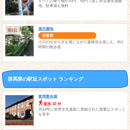
すべての乗り物が10円、50円で楽しめる激安遊園
地。駐車場も無料
鹿沢園地
第5位
吾妻郡
小川のせせらぎを感じながら森林浴を楽しむ、約1
時間の散歩道
群馬県の駅近スポット ランキング
富岡製糸場
徒歩 10 分
2014年に世界文化遺産に登録された貴重なスポット
を見学