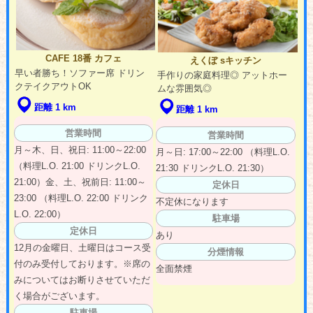
CAFE 18番 カフェ
えくぼ sキッチン
早い者勝ち！ソファー席 ドリン
手作りの家庭料理◎ アットホー
クテイクアウトOK
ムな雰囲気◎
距離 1 km
距離 1 km
営業時間
営業時間
月～木、日、祝日: 11:00～22:00
月～日: 17:00～22:00 （料理L.O.
（料理L.O. 21:00 ドリンクL.O.
21:30 ドリンクL.O. 21:30）
21:00）金、土、祝前日: 11:00～
定休日
23:00 （料理L.O. 22:00 ドリンク
不定休になります
L.O. 22:00）
駐車場
定休日
あり
12月の金曜日、土曜日はコース受
分煙情報
付のみ受付しております。※席の
全面禁煙
みについてはお断りさせていただ
く場合がございます。
駐車場