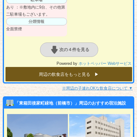
あり ：※敷地内に9台、その他第
二駐車場もございます。
分煙情報
全面禁煙
次の４件を見る
Powered by
ホットペッパー Webサービス
周辺の飲食店をもっと見る ▶︎
※周辺の子連れOKな飲食店について ▼
「東箱田後家町緑地（前橋市）」周辺のおすすめ宿泊施設