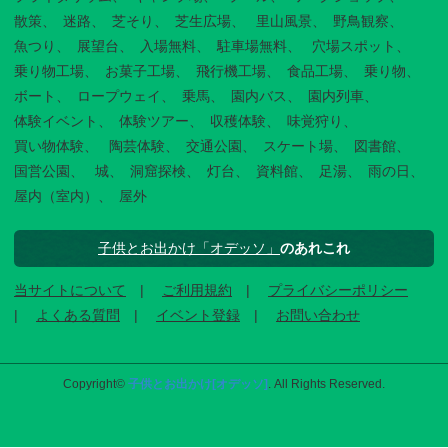
散策
迷路
芝そり
芝生広場
里山風景
野鳥観察
魚つり
展望台
入場無料
駐車場無料
穴場スポット
乗り物工場
お菓子工場
飛行機工場
食品工場
乗り物
ボート
ロープウェイ
乗馬
園内バス
園内列車
体験イベント
体験ツアー
収穫体験
味覚狩り
買い物体験
陶芸体験
交通公園
スケート場
図書館
国営公園
城
洞窟探検
灯台
資料館
足湯
雨の日
屋内（室内）
屋外
子供とお出かけ「オデッソ」
のあれこれ
当サイトについて
ご利用規約
プライバシーポリシー
よくある質問
イベント登録
お問い合わせ
Copyright©
子供とお出かけ[オデッソ]
. All Rights Reserved.