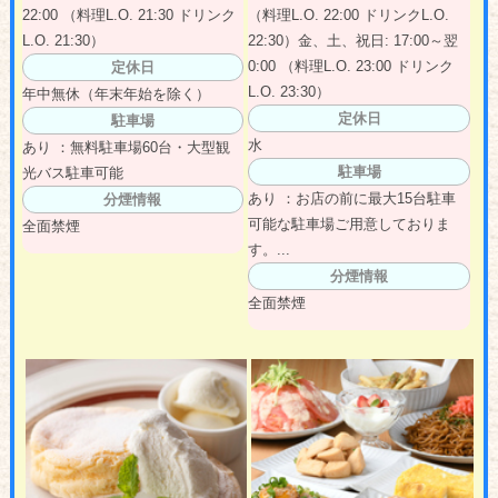
22:00 （料理L.O. 21:30 ドリンク
（料理L.O. 22:00 ドリンクL.O.
L.O. 21:30）
22:30）金、土、祝日: 17:00～翌
0:00 （料理L.O. 23:00 ドリンク
定休日
L.O. 23:30）
年中無休（年末年始を除く）
定休日
駐車場
水
あり ：無料駐車場60台・大型観
駐車場
光バス駐車可能
あり ：お店の前に最大15台駐車
分煙情報
可能な駐車場ご用意しておりま
全面禁煙
す。...
分煙情報
全面禁煙