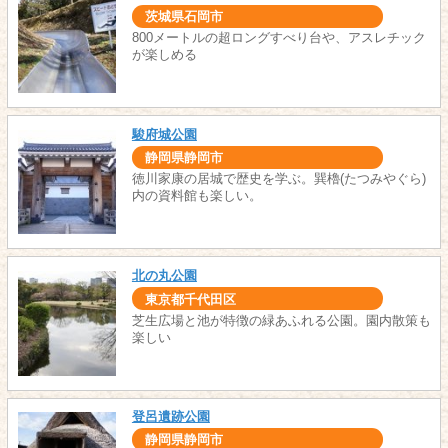
茨城県石岡市
800メートルの超ロングすべり台や、アスレチック
が楽しめる
駿府城公園
静岡県静岡市
徳川家康の居城で歴史を学ぶ。巽櫓(たつみやぐら)
内の資料館も楽しい。
北の丸公園
東京都千代田区
芝生広場と池が特徴の緑あふれる公園。園内散策も
楽しい
登呂遺跡公園
静岡県静岡市