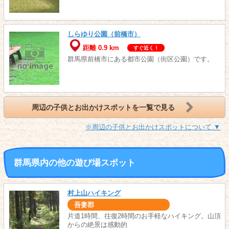
しらゆり公園（前橋市）
距離 0.9 km
すぐ近く！
群馬県前橋市にある都市公園（街区公園）です。
周辺の子供とお出かけスポットを一覧で見る
※周辺の子供とお出かけスポットについて ▼
群馬県内の他の遊び場スポット
村上山ハイキング
吾妻郡
片道1時間、往復2時間のお手軽なハイキング。山頂
からの絶景は感動的