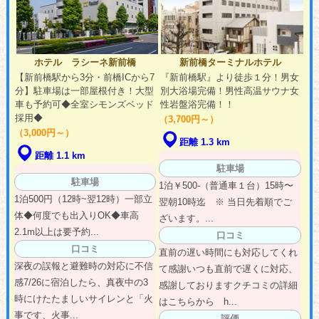
ホテル ラシーネ新前橋
新前橋ターミナルホテル
【新前橋駅から3分・前橋ICから7
『新前橋駅』より徒歩１分！男女
分】駐車場は一部屋根付き！大型
別大浴場完備！男性高温サウナ女
車も予約可◆全室シモンズベッド
性岩盤浴完備！！
採用◆
（3,700円～）
（3,000円～）
距離 1.3 km
距離 1.1 km
駐車場
駐車場
1泊￥500-（普通車１台）15時〜
1泊500円（12時~翌12時）一部立
翌朝10時迄 ※ 当日先着順でご
体◆何度でも出入りOK◆車高
ざいます。...
2.1m以上は要予約...
口コミ
口コミ
直前の遅い時間にも対応してくれ
深夜の誤報と避難時の対応に不信
て感謝いつも直前で遅くに対応、
感7/26に宿泊したら、真夜中の3
感謝しておりますクチコミの詳細
時にけたたましいサイレンと「火
はこちらから h...
事です、火事...
評価