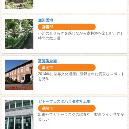
鹿沢園地
吾妻郡
小川のせせらぎを感じながら森林浴を楽しむ、約1
時間の散歩道
富岡製糸場
富岡市
2014年に世界文化遺産に登録された貴重なスポット
を見学
ガトーフェスタハラダ本社工場
高崎市
出来たてガトーラスクの試食や、製造ライン見学が
楽しい