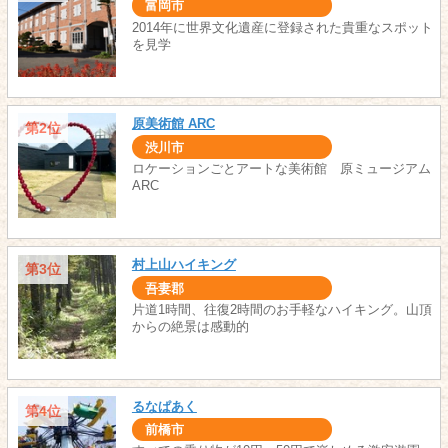
富岡市
2014年に世界文化遺産に登録された貴重なスポット
を見学
原美術館 ARC
第2位
渋川市
ロケーションごとアートな美術館 原ミュージアム
ARC
村上山ハイキング
第3位
吾妻郡
片道1時間、往復2時間のお手軽なハイキング。山頂
からの絶景は感動的
るなぱあく
第4位
前橋市