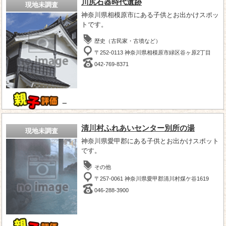
川尻石器時代遺跡
現地未調査
神奈川県相模原市にある子供とお出かけスポッ
トです。
歴史（古民家・古墳など）
〒252-0113 神奈川県相模原市緑区谷ヶ原2丁目
042-769-8371
－
清川村ふれあいセンター別所の湯
現地未調査
神奈川県愛甲郡にある子供とお出かけスポット
です。
その他
〒257-0061 神奈川県愛甲郡清川村煤ケ谷1619
046-288-3900