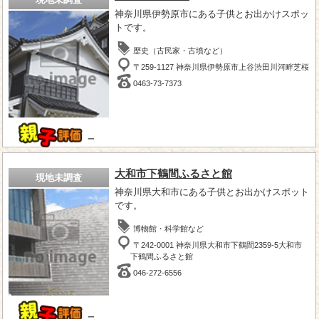
神奈川県伊勢原市にある子供とお出かけスポッ
トです。
歴史（古民家・古墳など）
〒259-1127 神奈川県伊勢原市上谷渋田川河畔芝桜
0463-73-7373
－
大和市下鶴間ふるさと館
現地未調査
神奈川県大和市にある子供とお出かけスポット
です。
博物館・科学館など
〒242-0001 神奈川県大和市下鶴間2359-5大和市
下鶴間ふるさと館
046-272-6556
－