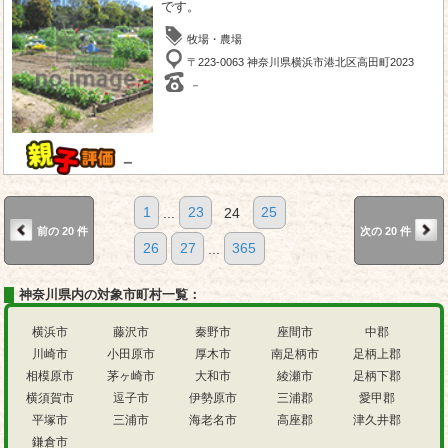
です。
牧場・農場
〒223-0063 神奈川県横浜市港北区高田町2023
－
－
1
...
23
24
25
前の 20 件
次の 20 件
26
27
...
365
神奈川県内の対象市町村一覧：
横浜市
藤沢市
秦野市
座間市
中郡
川崎市
小田原市
厚木市
南足柄市
足柄上郡
相模原市
茅ヶ崎市
大和市
綾瀬市
足柄下郡
横須賀市
逗子市
伊勢原市
三浦郡
愛甲郡
平塚市
三浦市
海老名市
高座郡
津久井郡
鎌倉市