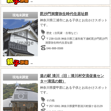
－
毘沙門洞窟弥生時代住居址群
現地未調査
神奈川県三浦市にある子供とお出かけスポット
です。
歴史（古民家・古墳など）
〒238-0105 神奈川県三浦市南下浦町毘沙門毘沙門
洞窟弥生時代住居址群
046-888-0588
－
道の駅 清川（旧：清川村交流促進セン
現地未調査
ター清流の館）
神奈川県愛甲郡にある子供とお出かけスポット
です。
その他
〒257-0061 神奈川県愛甲郡清川村煤ケ谷2129