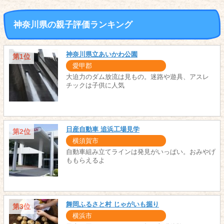
神奈川県の親子評価ランキング
神奈川県立あいかわ公園
第1位
愛甲郡
大迫力のダム放流は見もの。迷路や遊具、アスレ
チックは子供に人気
日産自動車 追浜工場見学
第2位
横須賀市
自動車組み立てラインは発見がいっぱい。おみやげ
ももらえるよ
舞岡ふるさと村 じゃがいも掘り
第3位
横浜市