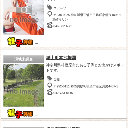
スポーツ
〒238-0225 神奈川県三浦市三崎町小網代1003-6
三崎マリン
046-882-6081
－
城山町本沢梅園
現地未調査
神奈川県相模原市にある子供とお出かけスポッ
トです。
公園
〒252-0111 神奈川県相模原市緑区川尻4457-1
042-783-8115
－