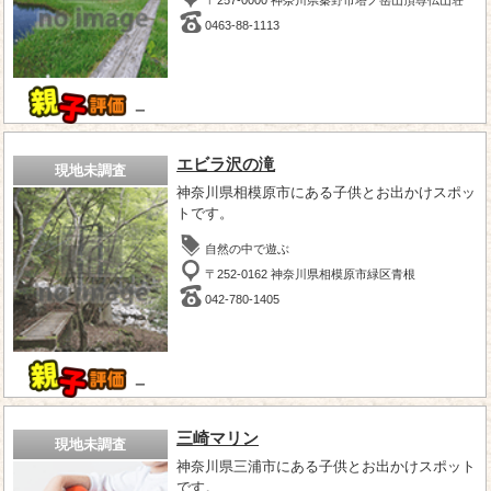
0463-88-1113
－
エビラ沢の滝
現地未調査
神奈川県相模原市にある子供とお出かけスポッ
トです。
自然の中で遊ぶ
〒252-0162 神奈川県相模原市緑区青根
042-780-1405
－
三崎マリン
現地未調査
神奈川県三浦市にある子供とお出かけスポット
です。