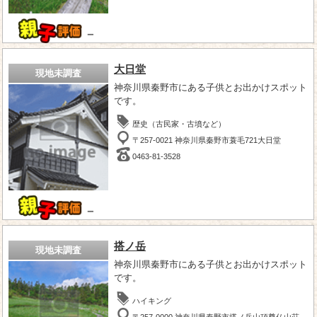
－
大日堂
現地未調査
神奈川県秦野市にある子供とお出かけスポット
です。
歴史（古民家・古墳など）
〒257-0021 神奈川県秦野市蓑毛721大日堂
0463-81-3528
－
搭ノ岳
現地未調査
神奈川県秦野市にある子供とお出かけスポット
です。
ハイキング
〒257-0000 神奈川県秦野市塔ノ岳山頂尊仏山荘