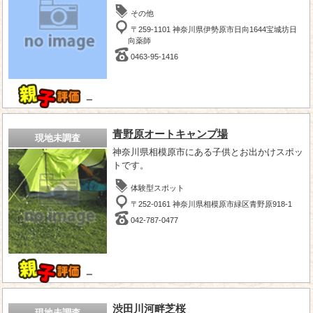
その他
〒259-1101 神奈川県伊勢原市日向1644宝城坊日
向薬師
0463-95-1416
－
青野原オートキャンプ場
現地未調査
神奈川県相模原市にある子供とお出かけスポッ
トです。
体験型スポット
〒252-0161 神奈川県相模原市緑区青野原918-1
042-787-0477
－
渋田川河畔芝桜
現地未調査