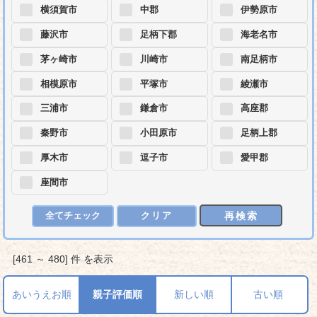
横須賀市
中郡
伊勢原市
藤沢市
足柄下郡
海老名市
茅ヶ崎市
川崎市
南足柄市
相模原市
平塚市
綾瀬市
三浦市
鎌倉市
高座郡
秦野市
小田原市
足柄上郡
厚木市
逗子市
愛甲郡
座間市
再検索
全てチェック
クリア
[461 ～ 480] 件 を表示
あいうえお順
親子評価順
新しい順
古い順