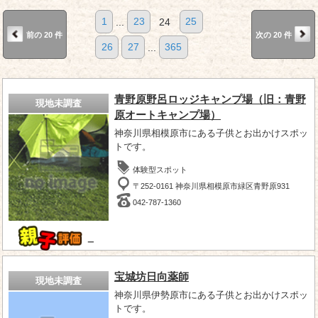
1
...
23
24
25
前の 20 件
次の 20 件
26
27
...
365
青野原野呂ロッジキャンプ場（旧：青野
現地未調査
原オートキャンプ場）
神奈川県相模原市にある子供とお出かけスポッ
トです。
体験型スポット
〒252-0161 神奈川県相模原市緑区青野原931
042-787-1360
－
宝城坊日向薬師
現地未調査
神奈川県伊勢原市にある子供とお出かけスポッ
トです。