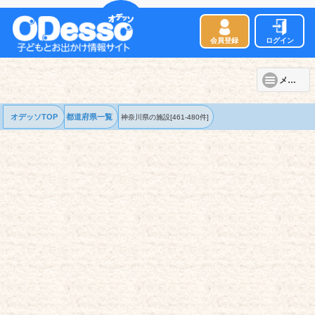
会員登録
ログイン
メニュー
オデッソTOP
都道府県一覧
神奈川県の
施設
[461-480件]