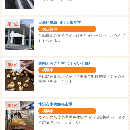
日産自動車 追浜工場見学
第2位
横須賀市
自動車組み立てラインは発見がいっぱい。おみやげ
ももらえるよ
舞岡ふるさと村 じゃがいも掘り
第3位
横浜市
里山に囲まれたジャガイモ畑で収穫体験・ジャガイ
モ祭りを楽しもう！
横浜市中央卸売市場
第4位
横浜市
マイナス40度の世界を体験する市場探検隊や、まぐ
ろの解体ショーが楽しい