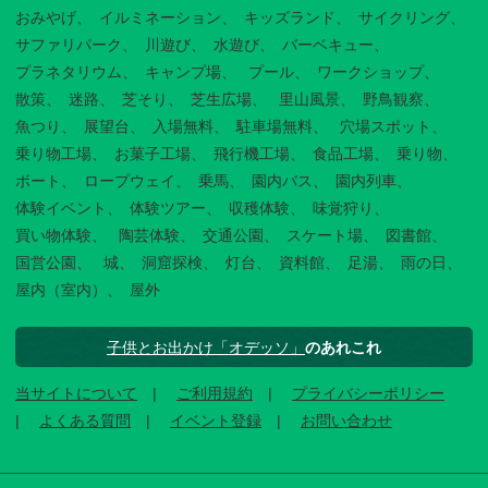
おみやげ
イルミネーション
キッズランド
サイクリング
サファリパーク
川遊び
水遊び
バーベキュー
プラネタリウム
キャンプ場
プール
ワークショップ
散策
迷路
芝そり
芝生広場
里山風景
野鳥観察
魚つり
展望台
入場無料
駐車場無料
穴場スポット
乗り物工場
お菓子工場
飛行機工場
食品工場
乗り物
ボート
ロープウェイ
乗馬
園内バス
園内列車
体験イベント
体験ツアー
収穫体験
味覚狩り
買い物体験
陶芸体験
交通公園
スケート場
図書館
国営公園
城
洞窟探検
灯台
資料館
足湯
雨の日
屋内（室内）
屋外
子供とお出かけ「オデッソ」
のあれこれ
当サイトについて
ご利用規約
プライバシーポリシー
よくある質問
イベント登録
お問い合わせ