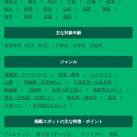
神奈川
東京
埼玉
千葉
茨城
群馬
栃木
静岡
愛知
山梨
長野
青森
岩手
秋田
宮城
福島
主な対象年齢
未就学児（乳児、幼児）、小学生、中学生、高校生
ジャンル
遊園地・テーマパーク
牧場・農場
ハイキング
公園
博物館・科学館など
工場見学・社会見学
動物園
水族館
自然の中で遊ぶ
体験型スポット
歴史（古民家、古墳など）
海水浴・湖水浴
宿泊
スポーツ
その他のスポット
掲載スポットの主な特徴・ポイント
アスレチック
滑り台（すべり台）
スライダー
遊具