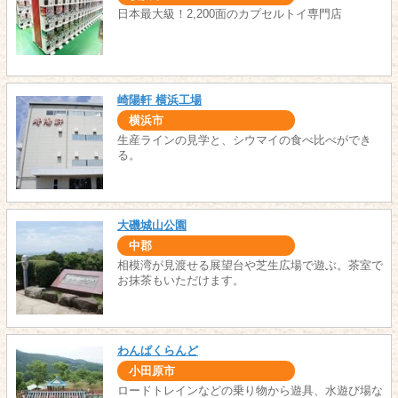
日本最大級！2,200面のカプセルトイ専門店
崎陽軒 横浜工場
横浜市
生産ラインの見学と、シウマイの食べ比べができ
る。
大磯城山公園
中郡
相模湾が見渡せる展望台や芝生広場で遊ぶ。茶室で
お抹茶もいただけます。
わんぱくらんど
小田原市
ロードトレインなどの乗り物から遊具、水遊び場な