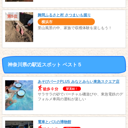
舞岡ふるさと村 さつまいも掘り
第5位
横浜市
里山風景の中、家族で収穫体験を楽しもう！
神奈川県の駅近スポット ベスト５
あそびパークPLUS みなとみらい東急スクエア店
徒歩 0 分
駅直結！
サラサラの砂でバーチャル磯遊びや、東急電鉄のデ
フォルメ車両の運転が楽しい
電車とバスの博物館