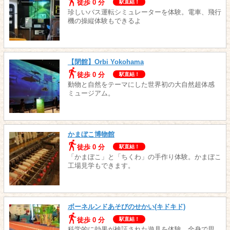
徒歩 0 分
駅直結！
珍しいバス運転シミュレーターを体験。電車、飛行
機の操縦体験もできるよ
【閉館】Orbi Yokohama
徒歩 0 分
駅直結！
動物と自然をテーマにした世界初の大自然超体感
ミュージアム。
かまぼこ博物館
徒歩 0 分
駅直結！
「かまぼこ」と「ちくわ」の手作り体験。かまぼこ
工場見学もできます。
ボーネルンドあそびのせかい(キドキド)
徒歩 0 分
駅直結！
科学的に効果が検証された遊具を体験。全身で思