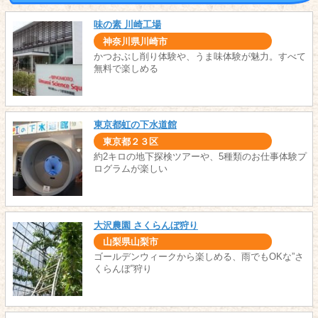
味の素 川崎工場
神奈川県川崎市
かつおぶし削り体験や、うま味体験が魅力。すべて
無料で楽しめる
東京都虹の下水道館
東京都２３区
約2キロの地下探検ツアーや、5種類のお仕事体験プ
ログラムが楽しい
大沢農園 さくらんぼ狩り
山梨県山梨市
ゴールデンウィークから楽しめる、雨でもOKな”さ
くらんぼ”狩り