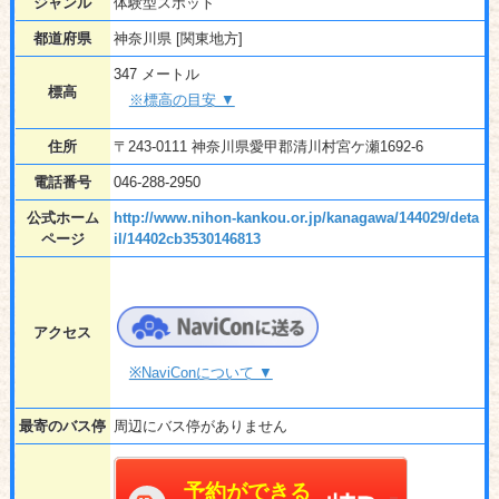
ジャンル
体験型スポット
都道府県
神奈川県 [関東地方]
347 メートル
標高
※標高の目安 ▼
住所
〒243-0111 神奈川県愛甲郡清川村宮ケ瀬1692-6
電話番号
046-288-2950
公式ホーム
http://www.nihon-kankou.or.jp/kanagawa/144029/deta
ページ
il/14402cb3530146813
アクセス
※NaviConについて ▼
最寄のバス停
周辺にバス停がありません
予約ができる