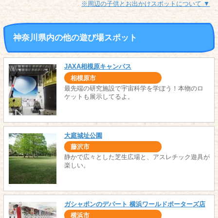
※周辺の子供とお出かけスポットについて ▼
神奈川県内の他の遊び場スポット
JAXA相模原キャンパス
相模原市
最先端の研究施設で宇宙科学を学ぼう！本物のロ
ケットも展示してるよ。
大庭城址公園
藤沢市
静かで広々とした芝生広場と、アスレチック遊具が
楽しい。
ガシャポンのデパート 横浜ワールドポーターズ店
横浜市