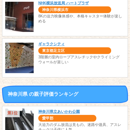
NHK横浜放送局 ハートプラザ
神奈川県横浜市
8Kの迫力映像体感や、本格キャスター体験が楽し
める
ギャラクシティ
東京都足立区
3階層の室内ロープアスレチックやクライミング
ウォールが楽しい
神奈川県 の親子評価ランキング
神奈川県立あいかわ公園
第1位
愛甲郡
大迫力のダム放流は見もの。迷路や遊具、アスレ
チックは子供に人気