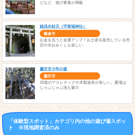
どなど、遊び要素が満載
銭洗弁財天（宇賀福神社）
鎌倉市
お金を洗うと金運アップ！お土産を販売している売
店や水おみくじも楽しい
藤沢市少年の森
藤沢市
20基のアスレチックや木製遊具が楽しい。夏場は
じゃぶじゃぶ池も魅力
「体験型スポット」カテゴリ内の他の遊び場スポッ
ト ※現地調査済のみ