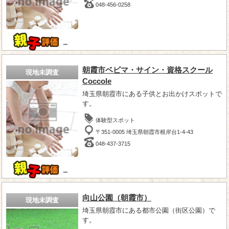
048-456-0258
－
朝霞市ベビマ・サイン・資格スクール
現地未調査
Coccole
埼玉県朝霞市にある子供とお出かけスポットで
す。
体験型スポット
〒351-0005 埼玉県朝霞市根岸台1-4-43
048-437-3715
－
向山公園（朝霞市）
現地未調査
埼玉県朝霞市にある都市公園（街区公園）で
す。