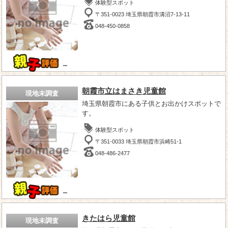
体験型スポット
〒351-0023 埼玉県朝霞市溝沼7-13-11
048-450-0858
－
朝霞市立はまさき児童館
現地未調査
埼玉県朝霞市にある子供とお出かけスポットで
す。
体験型スポット
〒351-0033 埼玉県朝霞市浜崎51-1
048-486-2477
－
きたはら児童館
現地未調査