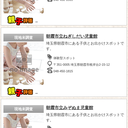
－
朝霞市立ねぎしだい児童館
現地未調査
埼玉県朝霞市にある子供とお出かけスポットで
す。
体験型スポット
〒351-0005 埼玉県朝霞市根岸台2-15-12
048-450-1815
－
朝霞市立みぞぬま児童館
現地未調査
埼玉県朝霞市にある子供とお出かけスポットで
す。