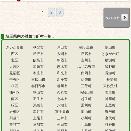
1
2
3
次の 20 件
埼玉県内の対象市町村一覧：
さいたま市
秩父市
戸田市
鶴ケ島市
鳩山町
西区
所沢市
入間市
日高市
ときがわ町
北区
飯能市
朝霞市
吉川市
横瀬町
大宮区
加須市
志木市
ふじみ野市
皆野町
見沼区
本庄市
和光市
白岡市
長瀞町
中央区
東松山市
新座市
伊奈町
小鹿野町
桜区
春日部市
桶川市
三芳町
東秩父村
浦和区
狭山市
久喜市
毛呂山町
美里町
南区
羽生市
北本市
越生町
神川町
緑区
鴻巣市
八潮市
滑川町
上里町
岩槻区
深谷市
富士見市
嵐山町
寄居町
川越市
上尾市
三郷市
小川町
宮代町
熊谷市
草加市
蓮田市
川島町
杉戸町