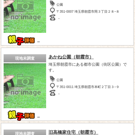
公園
〒351-0007 埼玉県朝霞市岡３丁目２８−８
－
－
あかね公園（朝霞市）
現地未調査
埼玉県朝霞市にある都市公園（街区公園）で
す。
公園
〒351-0011 埼玉県朝霞市本町２丁目３−９
－
－
旧高橋家住宅（朝霞市）
現地未調査