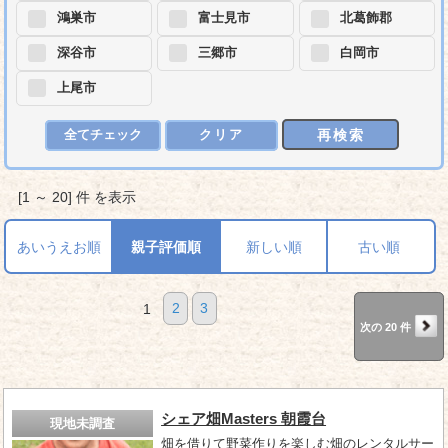
鴻巣市
富士見市
北葛飾郡
深谷市
三郷市
白岡市
上尾市
再検索
全てチェック
クリア
[1 ～ 20] 件 を表示
あいうえお順
親子評価順
新しい順
古い順
1
2
3
次の 20 件
シェア畑Masters 朝霞台
現地未調査
畑を借りて野菜作りを楽しむ畑のレンタルサー