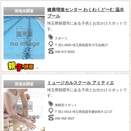
健康増進センター わくわくどーむ 温水
現地未調査
プール
埼玉県朝霞市にある子供とお出かけスポットで
す。
スポーツ
〒351-0000 埼玉県朝霞市大字浜崎27
048-472-6000
－
ミュージカルスクール アミティエ
現地未調査
埼玉県朝霞市にある子供とお出かけスポットで
す。
体験型スポット
〒351-0014 埼玉県朝霞市膝折町4-12-37
048-458-3927