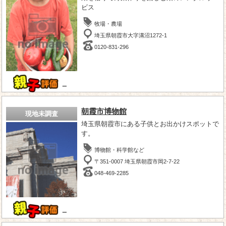
ビス
牧場・農場
埼玉県朝霞市大字溝沼1272-1
0120-831-296
－
朝霞市博物館
現地未調査
埼玉県朝霞市にある子供とお出かけスポットで
す。
博物館・科学館など
〒351-0007 埼玉県朝霞市岡2-7-22
048-469-2285
－