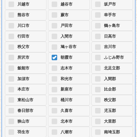
川越市
越谷市
坂戸市
熊谷市
蕨市
幸手市
川口市
戸田市
鶴ヶ島市
行田市
入間市
日高市
秩父市
鳩ヶ谷市
吉川市
所沢市
朝霞市
ふじみ野市
飯能市
志木市
北足立郡
加須市
和光市
入間郡
本庄市
新座市
比企郡
東松山市
桶川市
秩父郡
春日部市
久喜市
児玉郡
狭山市
北本市
大里郡
羽生市
八潮市
南埼玉郡