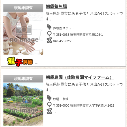
朝霞養魚場
現地未調査
埼玉県朝霞市にある子供とお出かけスポットで
す。
体験型スポット
〒351-0033 埼玉県朝霞市浜崎108-1
048-456-0256
－
朝霞農園（体験農園マイファーム）
現地未調査
埼玉県朝霞市にある子供とお出かけスポットで
す。
牧場・農場
〒351-0000 埼玉県朝霞市大字下内間木1429
－