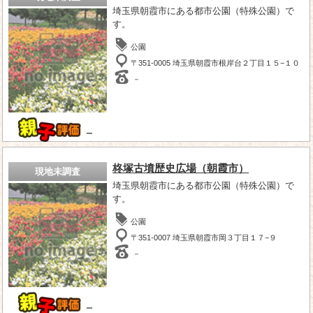
埼玉県朝霞市にある都市公園（特殊公園）で
す。
公園
〒351-0005 埼玉県朝霞市根岸台２丁目１５−１０
－
－
柊塚古墳歴史広場（朝霞市）
現地未調査
埼玉県朝霞市にある都市公園（特殊公園）で
す。
公園
〒351-0007 埼玉県朝霞市岡３丁目１７−９
－
－