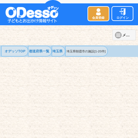
会員登録
ログイン
メニュー
オデッソTOP
都道府県一覧
埼玉県
埼玉県朝霞市の
施設
[1-20件]