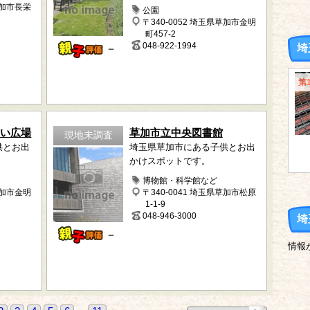
草加市長栄
公園
〒340-0052 埼玉県草加市金明
町457-2
048-922-1994
－
埼
第
あい広場
草加市立中央図書館
現地未調査
供とお出
埼玉県草加市にある子供とお出
かけスポットです。
博物館・科学館など
草加市金明
〒340-0041 埼玉県草加市松原
1-1-9
048-946-3000
埼
－
情報