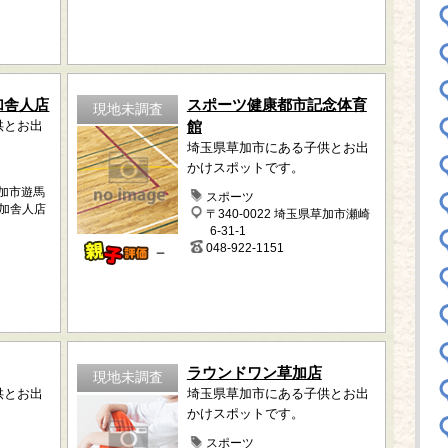
草加舎人店
スポーツ健康都市記念体育
現地未調査
供とお出
館
埼玉県草加市にある子供とお出
かけスポットです。
草加市遊馬
スポーツ
草加舎人店
〒340-0022 埼玉県草加市瀬崎
6-31-1
048-922-1151
－
ラウンドワン草加店
現地未調査
供とお出
埼玉県草加市にある子供とお出
かけスポットです。
スポーツ