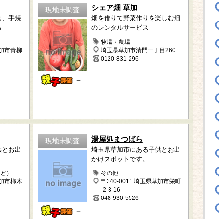
シェア畑 草加
現地未調査
食、手焼
畑を借りて野菜作りを楽しむ畑
る
のレンタルサービス
牧場・農場
草加市青柳
埼玉県草加市清門一丁目260
0120-831-296
－
湯屋処まつばら
現地未調査
供とお出
埼玉県草加市にある子供とお出
かけスポットです。
など）
その他
草加市柿木
〒340-0011 埼玉県草加市栄町
2-3-16
048-930-5526
－