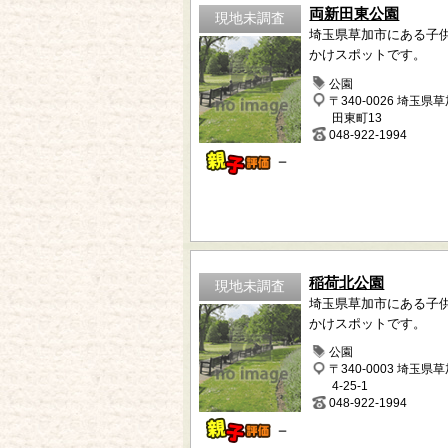
両新田東公園
現地未調査
埼玉県草加市にある子
かけスポットです。
公園
〒340-0026 埼玉県
田東町13
048-922-1994
－
稲荷北公園
現地未調査
埼玉県草加市にある子
かけスポットです。
公園
〒340-0003 埼玉県
4-25-1
048-922-1994
－