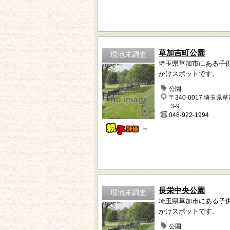
草加吉町公園
現地未調査
埼玉県草加市にある子
かけスポットです。
公園
〒340-0017 埼玉県
3-9
048-922-1994
－
長栄中央公園
現地未調査
埼玉県草加市にある子
かけスポットです。
公園