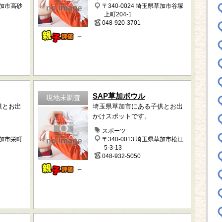
草加市高砂
〒340-0024 埼玉県草加市谷塚
上町204-1
048-920-3701
－
SAP草加ボウル
現地未調査
供とお出
埼玉県草加市にある子供とお出
かけスポットです。
スポーツ
草加市栄町
〒340-0013 埼玉県草加市松江
5-3-13
048-932-5050
－