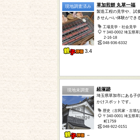
草加煎餅 丸草一福
現地調査済み
製造工程の見学や、試
きせんべい体験ができ
工場見学・社会見学
〒340-0002 埼玉県
2-16-18
048-936-6332
3.4
経塚跡
現地未調査
埼玉県草加市にある子
かけスポットです。
歴史（古民家・古墳
〒340-0001 埼玉県
町1759
048-922-0151
－