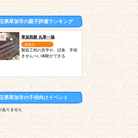
玉県草加市の親子評価ランキング
1位
草加煎餅 丸草一福
草加市
製造工程の見学や、試食、手焼
きせんべい体験ができる
玉県草加市の子供向けイベント
がありません