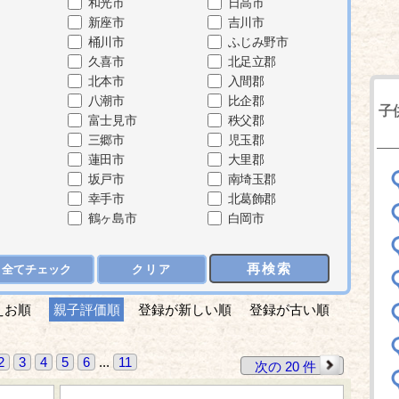
和光市
日高市
新座市
吉川市
桶川市
ふじみ野市
久喜市
北足立郡
北本市
入間郡
八潮市
比企郡
子
富士見市
秩父郡
三郷市
児玉郡
蓮田市
大里郡
坂戸市
南埼玉郡
幸手市
北葛飾郡
鶴ヶ島市
白岡市
再検索
全てチェック
クリア
えお順
親子評価順
登録が新しい順
登録が古い順
2
3
4
5
6
...
11
次の 20 件