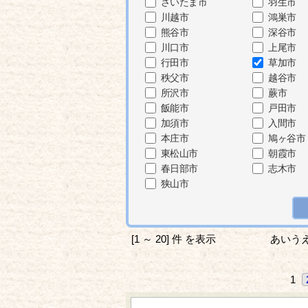
さいたま市
羽生市
川越市
鴻巣市
熊谷市
深谷市
川口市
上尾市
行田市
草加市
秩父市
越谷市
所沢市
蕨市
飯能市
戸田市
加須市
入間市
本庄市
鳩ヶ谷市
東松山市
朝霞市
春日部市
志木市
狭山市
[1 ～ 20] 件 を表示
あいう
1