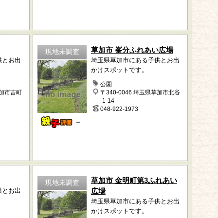
草加市 峯分ふれあい広場
現地未調査
供とお出
埼玉県草加市にある子供とお出
かけスポットです。
公園
草加市吉町
〒340-0046 埼玉県草加市北谷
1-14
048-922-1973
－
草加市 金明町第3ふれあい
現地未調査
供とお出
広場
埼玉県草加市にある子供とお出
かけスポットです。