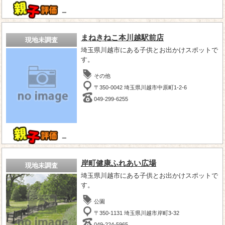
－
まねきねこ本川越駅前店
現地未調査
埼玉県川越市にある子供とお出かけスポットで
す。
その他
〒350-0042 埼玉県川越市中原町1-2-6
049-299-6255
－
岸町健康ふれあい広場
現地未調査
埼玉県川越市にある子供とお出かけスポットで
す。
公園
〒350-1131 埼玉県川越市岸町3-32
049-224-5965