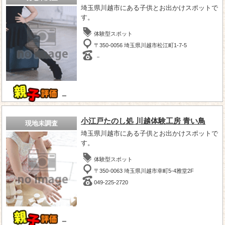
埼玉県川越市にある子供とお出かけスポットで
す。
体験型スポット
〒350-0056 埼玉県川越市松江町1-7-5
－
－
小江戸たのし処 川越体験工房 青い鳥
現地未調査
埼玉県川越市にある子供とお出かけスポットで
す。
体験型スポット
〒350-0063 埼玉県川越市幸町5-4雅堂2F
049-225-2720
－