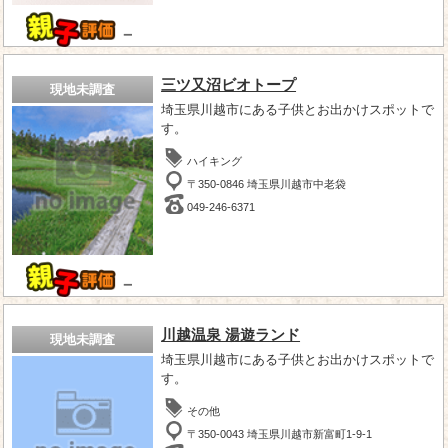
－
三ツ又沼ビオトープ
現地未調査
埼玉県川越市にある子供とお出かけスポットで
す。
ハイキング
〒350-0846 埼玉県川越市中老袋
049-246-6371
－
川越温泉 湯遊ランド
現地未調査
埼玉県川越市にある子供とお出かけスポットで
す。
その他
〒350-0043 埼玉県川越市新富町1-9-1