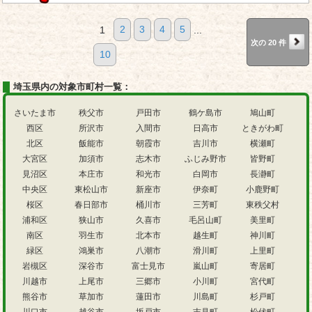
1
2
3
4
5
...
次の 20 件
10
埼玉県内の対象市町村一覧：
さいたま市
秩父市
戸田市
鶴ケ島市
鳩山町
西区
所沢市
入間市
日高市
ときがわ町
北区
飯能市
朝霞市
吉川市
横瀬町
大宮区
加須市
志木市
ふじみ野市
皆野町
見沼区
本庄市
和光市
白岡市
長瀞町
中央区
東松山市
新座市
伊奈町
小鹿野町
桜区
春日部市
桶川市
三芳町
東秩父村
浦和区
狭山市
久喜市
毛呂山町
美里町
南区
羽生市
北本市
越生町
神川町
緑区
鴻巣市
八潮市
滑川町
上里町
岩槻区
深谷市
富士見市
嵐山町
寄居町
川越市
上尾市
三郷市
小川町
宮代町
熊谷市
草加市
蓮田市
川島町
杉戸町