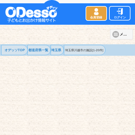
会員登録
ログイン
メニュー
オデッソTOP
都道府県一覧
埼玉県
埼玉県川越市の
施設
[1-20件]