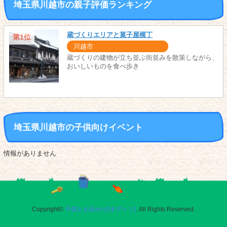
埼玉県川越市の親子評価ランキング
蔵づくりエリアと菓子屋横丁
第1位
川越市
蔵づくりの建物が立ち並ぶ街並みを散策しながら、
おいしいものを食べ歩き
埼玉県川越市の子供向けイベント
情報がありません
Copyright©
子供とお出かけ[オデッソ]
. All Rights Reserved.