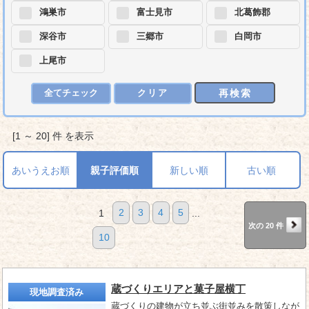
鴻巣市
富士見市
北葛飾郡
深谷市
三郷市
白岡市
上尾市
再検索
全てチェック
クリア
[1 ～ 20] 件 を表示
あいうえお順
親子評価順
新しい順
古い順
1
2
3
4
5
...
次の 20 件
10
蔵づくりエリアと菓子屋横丁
現地調査済み
蔵づくりの建物が立ち並ぶ街並みを散策しなが