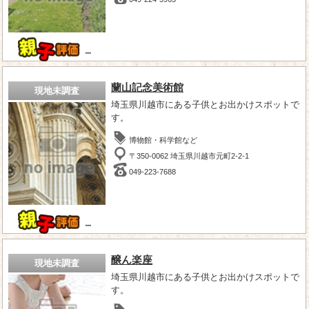
－
蘭山記念美術館
現地未調査
埼玉県川越市にある子供とお出かけスポットで
す。
博物館・科学館など
〒350-0062 埼玉県川越市元町2-2-1
049-223-7688
－
醸ん楽座
現地未調査
埼玉県川越市にある子供とお出かけスポットで
す。