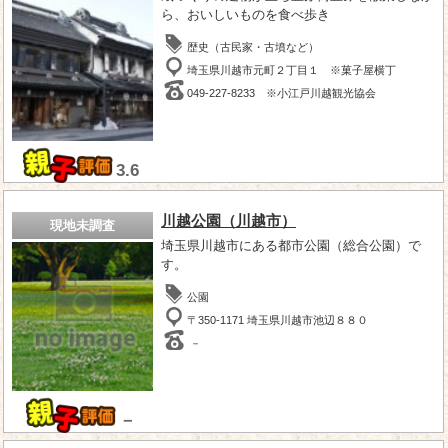
ら、おいしいものを食べ歩き
歴史（古民家・古墳など）
埼玉県川越市元町２丁目１ ※菓子屋横丁
049-227-8233 ※小江戸川越観光協会
3.6
川越公園（川越市）
現地未調査
埼玉県川越市にある都市公園（総合公園）で
す。
公園
〒350-1171 埼玉県川越市池辺８８０
－
－