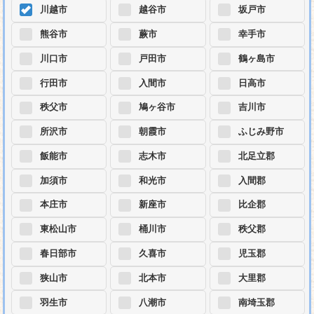
川越市
越谷市
坂戸市
熊谷市
蕨市
幸手市
川口市
戸田市
鶴ヶ島市
行田市
入間市
日高市
秩父市
鳩ヶ谷市
吉川市
所沢市
朝霞市
ふじみ野市
飯能市
志木市
北足立郡
加須市
和光市
入間郡
本庄市
新座市
比企郡
東松山市
桶川市
秩父郡
春日部市
久喜市
児玉郡
狭山市
北本市
大里郡
羽生市
八潮市
南埼玉郡