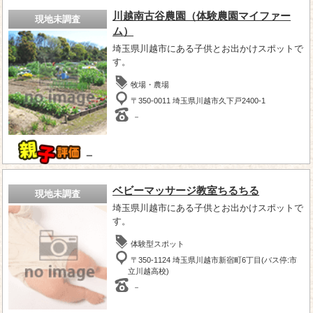
川越南古谷農園（体験農園マイファー
現地未調査
ム）
埼玉県川越市にある子供とお出かけスポットで
す。
牧場・農場
〒350-0011 埼玉県川越市久下戸2400-1
－
－
ベビーマッサージ教室ちるちる
現地未調査
埼玉県川越市にある子供とお出かけスポットで
す。
体験型スポット
〒350-1124 埼玉県川越市新宿町6丁目(バス停:市
立川越高校)
－