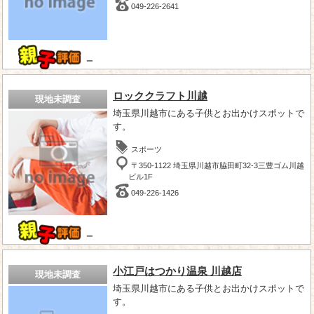
049-226-2641
－
ロッククラフト川越
現地未調査
埼玉県川越市にある子供とお出かけスポットで
す。
スポーツ
〒350-1122 埼玉県川越市脇田町32-3三豊ゴム川越
ビル1F
049-226-1426
－
小江戸はつかり温泉 川越店
現地未調査
埼玉県川越市にある子供とお出かけスポットで
す。