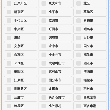
江戸川区
東大和市
北区
新宿区
小平市
葛飾区
千代田区
立川市
青梅市
中央区
町田市
昭島市
港区
調布市
日野市
文京区
府中市
国立市
台東区
小金井市
福生市
２３区
武蔵村山市
狛江市
墨田区
東村山市
清瀬市
江東区
国分寺市
稲城市
世田谷区
多摩市
羽村市
三鷹市
あきる野市
西東京市
練馬区
小笠原村
西多摩郡