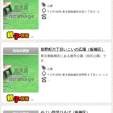
公園
〒173-0036 東京都板橋区向原１丁目６−２
－
－
前野町六丁目いこいの広場（板橋区）
現地未調査
東京都板橋区にある都市公園（街区公園）で
す。
公園
〒174-0063 東京都板橋区前野町６丁目１３−１０
－
－
やよい防災ひろば（板橋区）