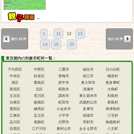
－
1
...
11
12
13
前の 20 件
次の 20 件
14
15
...
20
東京都内の対象市町村一覧：
千代田区
中野区
三鷹市
福生市
日の出町
中央区
杉並区
青梅市
狛江市
檜原村
港区
豊島区
府中市
東大和市
奥多摩町
新宿区
北区
昭島市
清瀬市
大島町
文京区
荒川区
調布市
東久留米市
利島村
台東区
板橋区
町田市
武蔵村山市
新島村
墨田区
練馬区
小金井市
多摩市
神津島村
江東区
足立区
小平市
稲城市
三宅村
品川区
葛飾区
日野市
羽村市
御蔵島村
目黒区
江戸川区
東村山市
あきる野市
八丈町