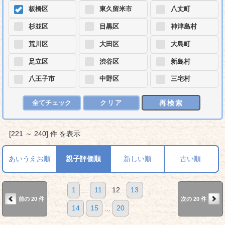
板橋区
東久留米市
八丈町
杉並区
目黒区
神津島村
荒川区
大田区
大島町
足立区
渋谷区
新島村
八王子市
中野区
三宅村
再検索
全てチェック
クリア
[221 ～ 240] 件 を表示
あいうえお順
親子評価順
新しい順
古い順
1
...
11
12
13
前の 20 件
次の 20 件
14
15
...
20