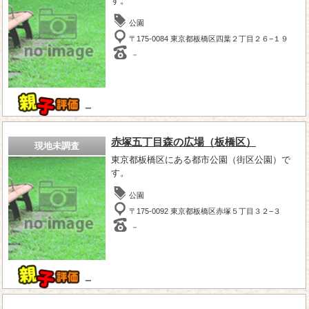
す。
公園
〒175-0084 東京都板橋区四葉２丁目２６−１９
－
－
赤塚五丁目森の広場（板橋区）
現地未調査
東京都板橋区にある都市公園（街区公園）で
す。
公園
〒175-0092 東京都板橋区赤塚５丁目３２−３
－
－