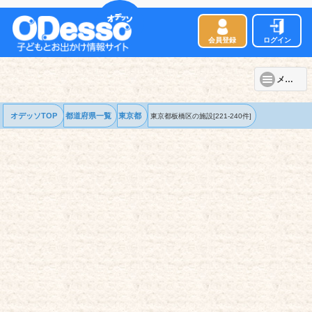
会員登録
ログイン
メニュー
オデッソTOP
都道府県一覧
東京都
東京都板橋区の
施設
[221-240件]