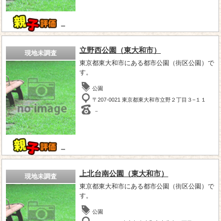
－
立野西公園（東大和市）
現地未調査
東京都東大和市にある都市公園（街区公園）で
す。
公園
〒207-0021 東京都東大和市立野２丁目３−１１
－
－
上北台南公園（東大和市）
現地未調査
東京都東大和市にある都市公園（街区公園）で
す。
公園