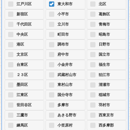
江戸川区
東大和市
北区
新宿区
小平市
葛飾区
千代田区
立川市
青梅市
中央区
町田市
昭島市
港区
調布市
日野市
文京区
府中市
国立市
台東区
小金井市
福生市
２３区
武蔵村山市
狛江市
墨田区
東村山市
清瀬市
江東区
国分寺市
稲城市
世田谷区
多摩市
羽村市
三鷹市
あきる野市
西東京市
練馬区
小笠原村
西多摩郡