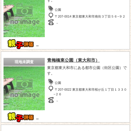
す。
公園
〒207-0014 東京都東大和市南街３丁目５６−９２
－
－
青梅橋東公園（東大和市）
現地未調査
東京都東大和市にある都市公園（街区公園）で
す。
公園
〒207-0022 東京都東大和市桜が丘１丁目１３３０
−２６
－
－