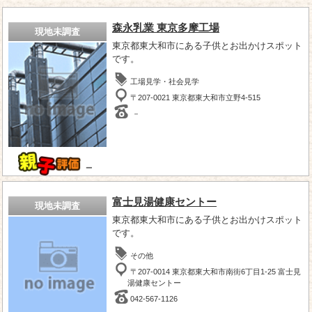
森永乳業 東京多摩工場
現地未調査
東京都東大和市にある子供とお出かけスポット
です。
工場見学・社会見学
〒207-0021 東京都東大和市立野4-515
－
－
富士見湯健康セントー
現地未調査
東京都東大和市にある子供とお出かけスポット
です。
その他
〒207-0014 東京都東大和市南街6丁目1-25 富士見
湯健康セントー
042-567-1126