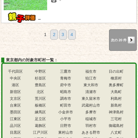
－
－
1
2
3
4
次の 20 件
東京都内の対象市町村一覧：
千代田区
中野区
三鷹市
福生市
日の出町
中央区
杉並区
青梅市
狛江市
檜原村
港区
豊島区
府中市
東大和市
奥多摩町
新宿区
北区
昭島市
清瀬市
大島町
文京区
荒川区
調布市
東久留米市
利島村
台東区
板橋区
町田市
武蔵村山市
新島村
墨田区
練馬区
小金井市
多摩市
神津島村
江東区
足立区
小平市
稲城市
三宅村
品川区
葛飾区
日野市
羽村市
御蔵島村
目黒区
江戸川区
東村山市
あきる野市
八丈町