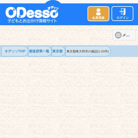
会員登録
ログイン
メニュー
オデッソTOP
都道府県一覧
東京都
東京都東大和市の
施設
[1-20件]