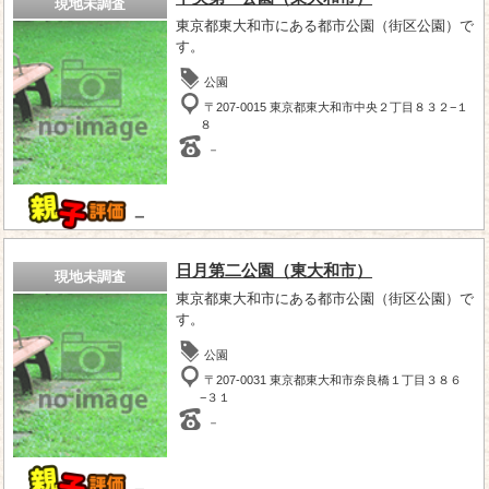
現地未調査
東京都東大和市にある都市公園（街区公園）で
す。
公園
〒207-0015 東京都東大和市中央２丁目８３２−１
８
－
－
日月第二公園（東大和市）
現地未調査
東京都東大和市にある都市公園（街区公園）で
す。
公園
〒207-0031 東京都東大和市奈良橋１丁目３８６
−３１
－
－