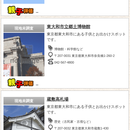
－
東大和市立郷土博物館
現地未調査
東京都東大和市にある子供とお出かけスポット
です。
博物館・科学館など
〒207-0031 東京都東大和市奈良橋1-260-2
042-567-4800
－
蔵敷高札場
現地未調査
東京都東大和市にある子供とお出かけスポット
です。
歴史（古民家・古墳など）
〒207-0032 東京都東大和市蔵敷1-430