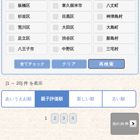
板橋区
東久留米市
八丈町
杉並区
目黒区
神津島村
荒川区
大田区
大島町
足立区
渋谷区
新島村
八王子市
中野区
三宅村
再検索
全てチェック
クリア
[1 ～ 20] 件 を表示
あいうえお順
親子評価順
新しい順
古い順
1
2
3
4
次の 20 件