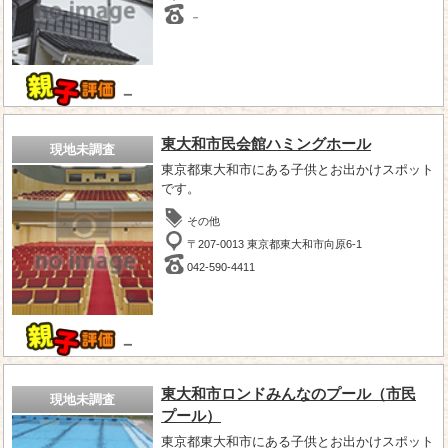
－
－
東大和市民会館ハミングホール
現地未調査
東京都東大和市にある子供とお出かけスポット
です。
その他
〒207-0013 東京都東大和市向原6-1
042-590-4411
－
東大和市ロンドみんなのプール（市民
現地未調査
プール）
東京都東大和市にある子供とお出かけスポット