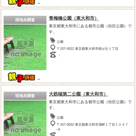
－
青梅橋公園（東大和市）
現地未調査
東京都東大和市にある都市公園（街区公園）で
す。
公園
〒207-0022 東京都東大和市桜が丘１丁目
－
－
大筋端第二公園（東大和市）
現地未調査
東京都東大和市にある都市公園（街区公園）で
す。
公園
〒207-0002 東京都東大和市湖畔１丁目１０４７
−８