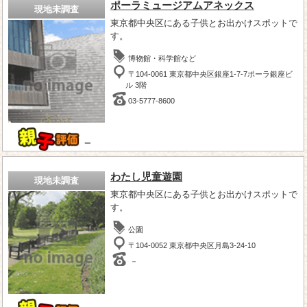
ポーラミュージアムアネックス
現地未調査
東京都中央区にある子供とお出かけスポットで
す。
博物館・科学館など
〒104-0061 東京都中央区銀座1-7-7ポーラ銀座ビ
ル 3階
03-5777-8600
－
わたし児童遊園
現地未調査
東京都中央区にある子供とお出かけスポットで
す。
公園
〒104-0052 東京都中央区月島3-24-10
－