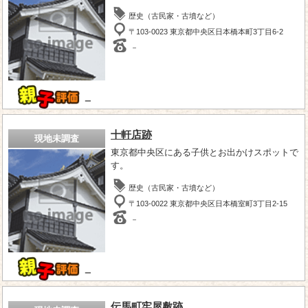
歴史（古民家・古墳など）
〒103-0023 東京都中央区日本橋本町3丁目6-2
－
－
十軒店跡
現地未調査
東京都中央区にある子供とお出かけスポットで
す。
歴史（古民家・古墳など）
〒103-0022 東京都中央区日本橋室町3丁目2-15
－
－
伝馬町牢屋敷跡