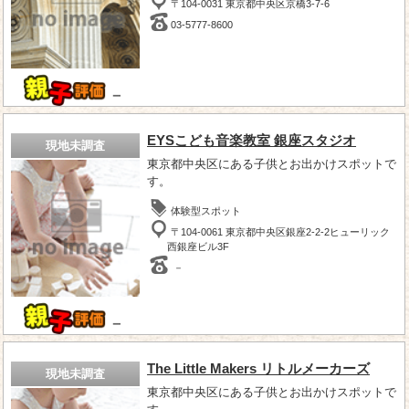
〒104-0031 東京都中央区京橋3-7-6
03-5777-8600
－
EYSこども音楽教室 銀座スタジオ
現地未調査
東京都中央区にある子供とお出かけスポットで
す。
体験型スポット
〒104-0061 東京都中央区銀座2-2-2ヒューリック
西銀座ビル3F
－
－
The Little Makers リトルメーカーズ
現地未調査
東京都中央区にある子供とお出かけスポットで