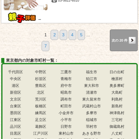
03-5822-6510
－
1
2
3
4
5
...
次の 20 件
7
東京都内の対象市町村一覧：
千代田区
中野区
三鷹市
福生市
日の出町
中央区
杉並区
青梅市
狛江市
檜原村
港区
豊島区
府中市
東大和市
奥多摩町
新宿区
北区
昭島市
清瀬市
大島町
文京区
荒川区
調布市
東久留米市
利島村
台東区
板橋区
町田市
武蔵村山市
新島村
墨田区
練馬区
小金井市
多摩市
神津島村
江東区
足立区
小平市
稲城市
三宅村
品川区
葛飾区
日野市
羽村市
御蔵島村
目黒区
江戸川区
東村山市
あきる野市
八丈町