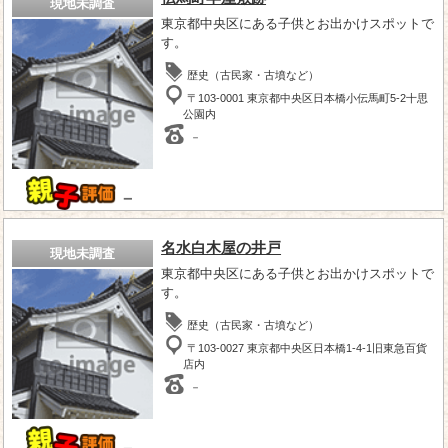
現地未調査
東京都中央区にある子供とお出かけスポットで
す。
歴史（古民家・古墳など）
〒103-0001 東京都中央区日本橋小伝馬町5-2十思
公園内
－
－
名水白木屋の井戸
現地未調査
東京都中央区にある子供とお出かけスポットで
す。
歴史（古民家・古墳など）
〒103-0027 東京都中央区日本橋1-4-1旧東急百貨
店内
－
－