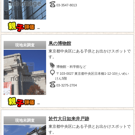
03-3547-8013
－
凧の博物館
現地未調査
東京都中央区にある子供とお出かけスポットで
す。
博物館・科学館など
〒103-0027 東京都中央区日本橋1-12-10たいめい
けん5階
03-3275-2704
－
於竹大日如来井戸跡
現地未調査
東京都中央区にある子供とお出かけスポットで
す。