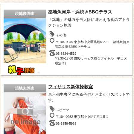
築地魚河岸・浜焼きBBQテラス
現地未調査
「築地」の魅力を最大限に味わえる食のアトラ
クション施設
その他
〒104-0045 東京都中央区築地6-27-1 築地魚河岸
海幸橋棟 3階屋上テラス
03-6824-4519
※9:30-17:00 BBQサービス総合ダイヤル（平日火
曜定休）
－
フィサリス新体操教室
現地未調査
東京都中央区にある子供とお出かけスポットで
す。
スポーツ
〒104-0052 東京都中央区月島1-5-1
03-5859-5968