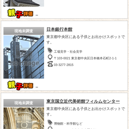
－
日本銀行本館
現地未調査
東京都中央区にある子供とお出かけスポットで
す。
工場見学・社会見学
〒103-0021 東京都中央区日本橋本石町2-1-1
03-3277-2815
－
東京国立近代美術館フィルムセンター
現地未調査
東京都中央区にある子供とお出かけスポットで
す。
博物館・科学館など