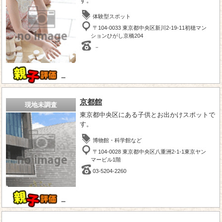
す。
体験型スポット
〒104-0033 東京都中央区新川2-19-11初穂マン
ションひがし京橋204
－
－
京都館
現地未調査
東京都中央区にある子供とお出かけスポットで
す。
博物館・科学館など
〒104-0028 東京都中央区八重洲2-1-1東京ヤン
マービル1階
03-5204-2260
－