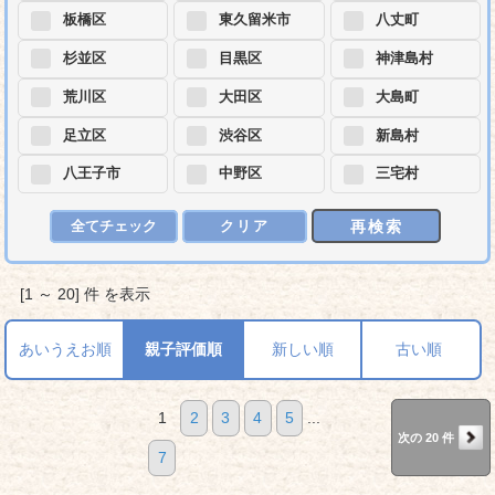
板橋区
東久留米市
八丈町
杉並区
目黒区
神津島村
荒川区
大田区
大島町
足立区
渋谷区
新島村
八王子市
中野区
三宅村
再検索
全てチェック
クリア
[1 ～ 20] 件 を表示
あいうえお順
親子評価順
新しい順
古い順
1
2
3
4
5
...
次の 20 件
7