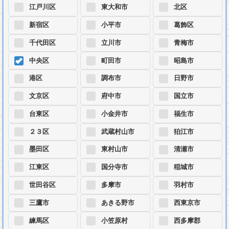
江戸川区
東大和市
北区
新宿区
小平市
葛飾区
千代田区
立川市
青梅市
中央区
町田市
昭島市
港区
調布市
日野市
文京区
府中市
国立市
台東区
小金井市
福生市
２３区
武蔵村山市
狛江市
墨田区
東村山市
清瀬市
江東区
国分寺市
稲城市
世田谷区
多摩市
羽村市
三鷹市
あきる野市
西東京市
練馬区
小笠原村
西多摩郡