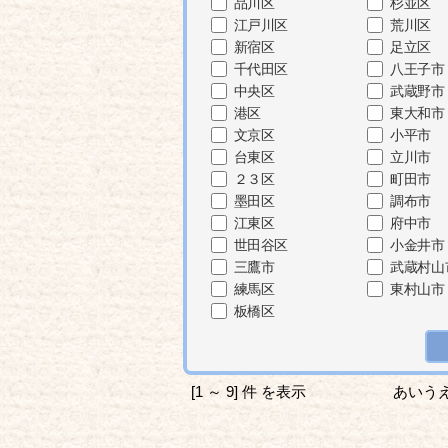
品川区
杉並区
江戸川区
荒川区
新宿区
足立区
千代田区
八王子市
中央区
武蔵野市
港区
東大和市
文京区
小平市
台東区
立川市
２３区
町田市
墨田区
調布市
江東区
府中市
世田谷区
小金井市
三鷹市
武蔵村山
練馬区
東村山市
板橋区
[1 ～ 9] 件 を表示
あいう