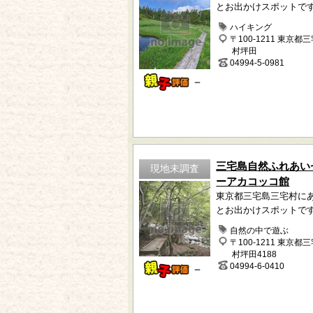
とお出かけスポットで
ハイキング
〒100-1211 東京都
村坪田
04994-5-0981
－
三宅島自然ふれあい
現地未調査
ーアカコッコ館
東京都三宅島三宅村に
とお出かけスポットで
自然の中で遊ぶ
〒100-1211 東京都
村坪田4188
04994-6-0410
－