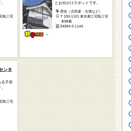
す。
とお出かけスポットです。
歴史（古民家・古墳など）
三宅島三宅
〒100-1101 東京都三宅島三宅
村神着
04994-5-1144
－
センタ
ある子供
す。
三宅島三宅