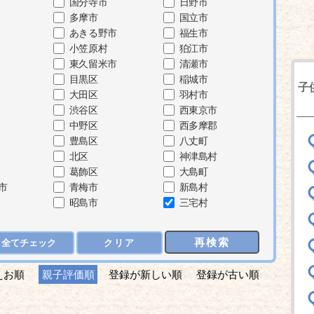
国分寺市
日野市
多摩市
国立市
あきる野市
福生市
小笠原村
狛江市
東久留米市
清瀬市
目黒区
稲城市
子
大田区
羽村市
渋谷区
西東京市
中野区
西多摩郡
豊島区
八丈町
北区
神津島村
葛飾区
大島町
市
青梅市
新島村
昭島市
三宅村
再検索
全てチェック
クリア
えお順
親子評価順
登録が新しい順
登録が古い順