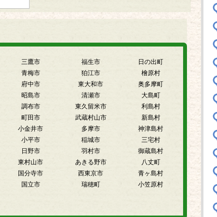
三鷹市
福生市
日の出町
青梅市
狛江市
檜原村
府中市
東大和市
奥多摩町
昭島市
清瀬市
大島町
調布市
東久留米市
利島村
町田市
武蔵村山市
新島村
小金井市
多摩市
神津島村
小平市
稲城市
三宅村
日野市
羽村市
御蔵島村
東村山市
あきる野市
八丈町
国分寺市
西東京市
青ヶ島村
国立市
瑞穂町
小笠原村