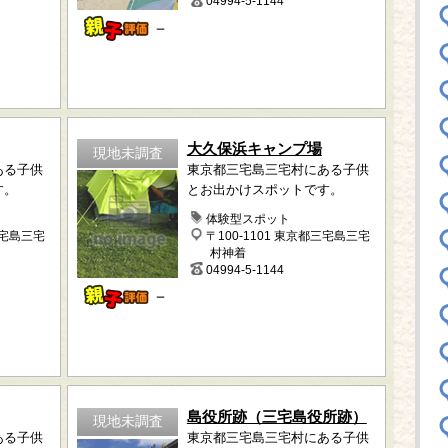
04994-5-1144
－
大久保浜キャンプ場
現地未調査
ある子供
東京都三宅島三宅村にある子供
す。
とお出かけスポットです。
体験型スポット
三宅島三宅
〒100-1101 東京都三宅島三宅
村神着
04994-5-1144
－
島役所跡（三宅島役所跡）
現地未調査
ある子供
東京都三宅島三宅村にある子供