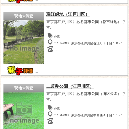
瑞江緑地（江戸川区）
現地未調査
東京都江戸川区にある都市公園（都市緑地）で
す。
公園
〒132-0003 東京都江戸川区春江町３丁目１０−１
－
－
二反割公園（江戸川区）
現地未調査
東京都江戸川区にある都市公園（街区公園）で
す。
公園
〒134-0083 東京都江戸川区中葛西４丁目１１−１
－