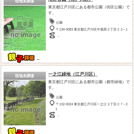
現地未調査
東京都江戸川区にある都市公園（街区公園）で
す。
公園
〒134-0083 東京都江戸川区中葛西３丁目２２−１
－
－
一之江緑地（江戸川区）
現地未調査
東京都江戸川区にある都市公園（都市緑地）で
す。
公園
〒132-0024 東京都江戸川区一之江３丁目２７−２
１
－
－