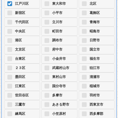
江戸川区
東大和市
北区
新宿区
小平市
葛飾区
千代田区
立川市
青梅市
中央区
町田市
昭島市
港区
調布市
日野市
文京区
府中市
国立市
台東区
小金井市
福生市
２３区
武蔵村山市
狛江市
墨田区
東村山市
清瀬市
江東区
国分寺市
稲城市
世田谷区
多摩市
羽村市
三鷹市
あきる野市
西東京市
練馬区
小笠原村
西多摩郡