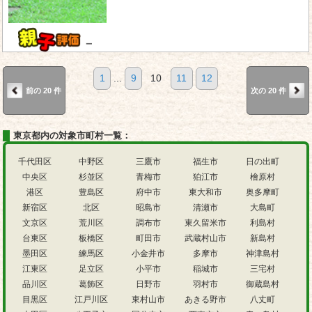
－
1
...
9
10
11
12
前の 20 件
次の 20 件
東京都内の対象市町村一覧：
千代田区
中野区
三鷹市
福生市
日の出町
中央区
杉並区
青梅市
狛江市
檜原村
港区
豊島区
府中市
東大和市
奥多摩町
新宿区
北区
昭島市
清瀬市
大島町
文京区
荒川区
調布市
東久留米市
利島村
台東区
板橋区
町田市
武蔵村山市
新島村
墨田区
練馬区
小金井市
多摩市
神津島村
江東区
足立区
小平市
稲城市
三宅村
品川区
葛飾区
日野市
羽村市
御蔵島村
目黒区
江戸川区
東村山市
あきる野市
八丈町