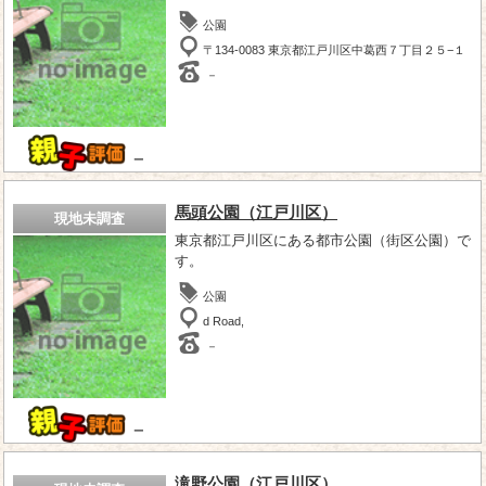
公園
〒134-0083 東京都江戸川区中葛西７丁目２５−１
－
－
馬頭公園（江戸川区）
現地未調査
東京都江戸川区にある都市公園（街区公園）で
す。
公園
d Road,
－
－
滝野公園（江戸川区）