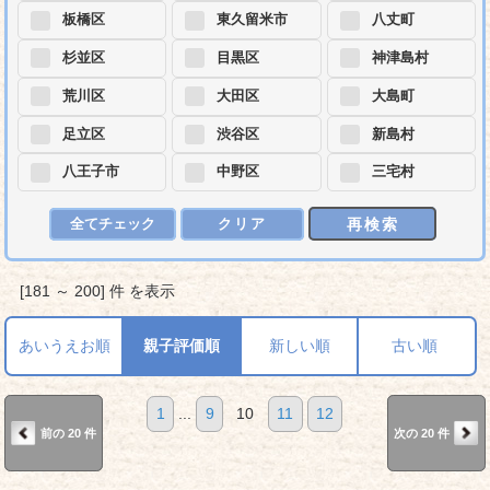
板橋区
東久留米市
八丈町
杉並区
目黒区
神津島村
荒川区
大田区
大島町
足立区
渋谷区
新島村
八王子市
中野区
三宅村
再検索
全てチェック
クリア
[181 ～ 200] 件 を表示
あいうえお順
親子評価順
新しい順
古い順
1
...
9
10
11
12
前の 20 件
次の 20 件