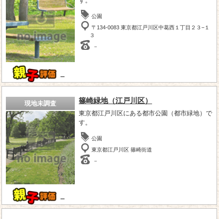
す。
公園
〒134-0083 東京都江戸川区中葛西１丁目２３−１
３
－
－
篠崎緑地（江戸川区）
現地未調査
東京都江戸川区にある都市公園（都市緑地）で
す。
公園
東京都江戸川区 篠崎街道
－
－