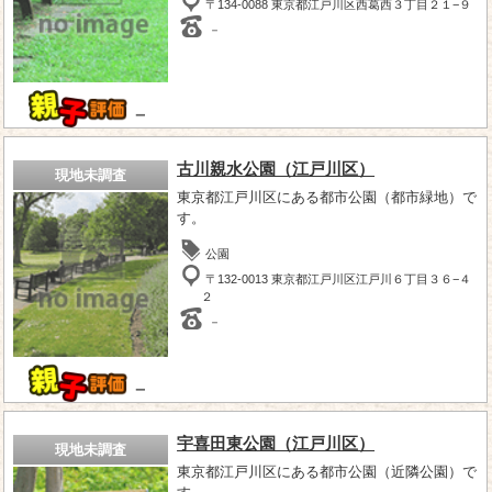
〒134-0088 東京都江戸川区西葛西３丁目２１−９
－
－
古川親水公園（江戸川区）
現地未調査
東京都江戸川区にある都市公園（都市緑地）で
す。
公園
〒132-0013 東京都江戸川区江戸川６丁目３６−４
２
－
－
宇喜田東公園（江戸川区）
現地未調査
東京都江戸川区にある都市公園（近隣公園）で