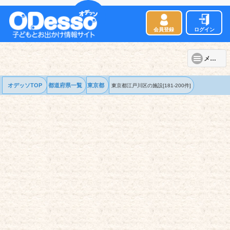
会員登録
ログイン
メニュー
オデッソTOP
都道府県一覧
東京都
東京都江戸川区の
施設
[181-200件]