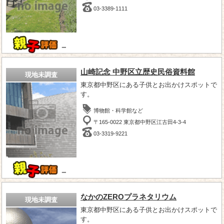
03-3389-1111
－
山崎記念 中野区立歴史民俗資料館
現地未調査
東京都中野区にある子供とお出かけスポットで
す。
博物館・科学館など
〒165-0022 東京都中野区江古田4-3-4
03-3319-9221
－
なかのZEROプラネタリウム
現地未調査
東京都中野区にある子供とお出かけスポットで
す。