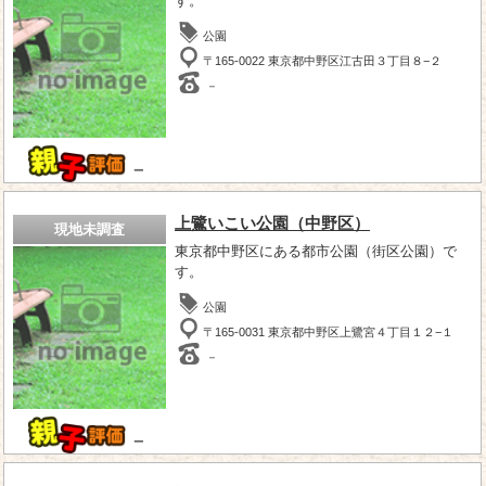
す。
公園
〒165-0022 東京都中野区江古田３丁目８−２
－
－
上鷺いこい公園（中野区）
現地未調査
東京都中野区にある都市公園（街区公園）で
す。
公園
〒165-0031 東京都中野区上鷺宮４丁目１２−１
－
－