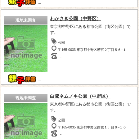
－
わかさぎ公園（中野区）
現地未調査
東京都中野区にある都市公園（街区公園）で
す。
公園
〒165-0033 東京都中野区若宮２丁目５６−１
－
－
白鷺ネムノキ公園（中野区）
現地未調査
東京都中野区にある都市公園（街区公園）で
す。
公園
〒165-0035 東京都中野区白鷺１丁目６−１０
－