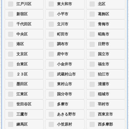
江戸川区
東大和市
北区
新宿区
小平市
葛飾区
千代田区
立川市
青梅市
中央区
町田市
昭島市
港区
調布市
日野市
文京区
府中市
国立市
台東区
小金井市
福生市
２３区
武蔵村山市
狛江市
墨田区
東村山市
清瀬市
江東区
国分寺市
稲城市
世田谷区
多摩市
羽村市
三鷹市
あきる野市
西東京市
練馬区
小笠原村
西多摩郡