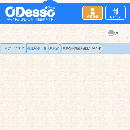
会員登録
ログイン
メニュー
オデッソTOP
都道府県一覧
東京都
東京都中野区の
施設
[41-60件]