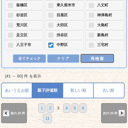
板橋区
東久留米市
八丈町
杉並区
目黒区
神津島村
荒川区
大田区
大島町
足立区
渋谷区
新島村
八王子市
中野区
三宅村
再検索
全てチェック
クリア
[41 ～ 60] 件 を表示
あいうえお順
親子評価順
新しい順
古い順
1
2
3
4
5
6
前の 20 件
次の 20 件
...
11