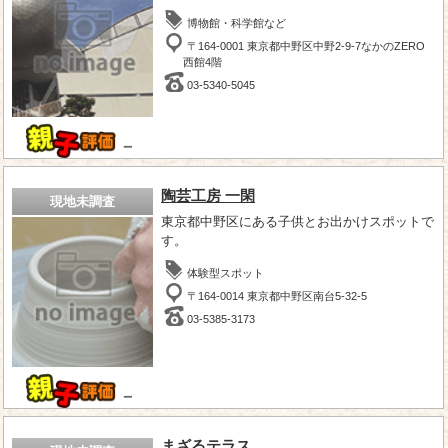
博物館・科学館など
〒164-0001 東京都中野区中野2-9-7なかのZERO
西館4階
03-5340-5045
－
陶芸工房 一閑
現地未調査
東京都中野区にある子供とお出かけスポットで
す。
体験型スポット
〒164-0014 東京都中野区南台5-32-5
03-5385-3173
－
まざるテラス