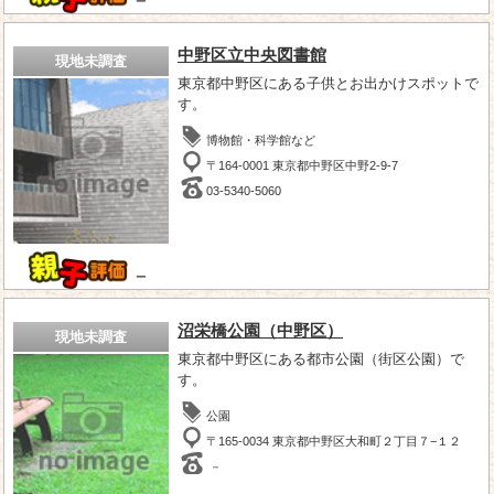
中野区立中央図書館
現地未調査
東京都中野区にある子供とお出かけスポットで
す。
博物館・科学館など
〒164-0001 東京都中野区中野2-9-7
03-5340-5060
－
沼栄橋公園（中野区）
現地未調査
東京都中野区にある都市公園（街区公園）で
す。
公園
〒165-0034 東京都中野区大和町２丁目７−１２
－