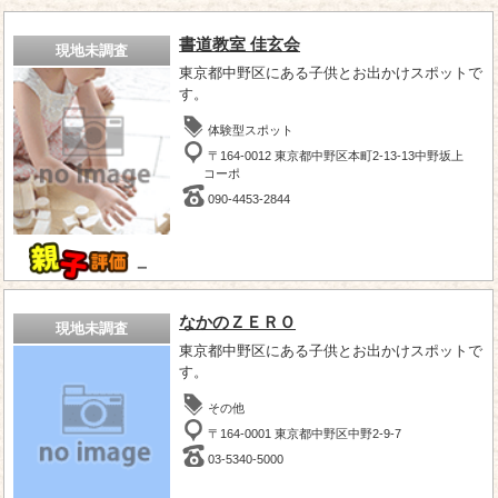
書道教室 佳玄会
現地未調査
東京都中野区にある子供とお出かけスポットで
す。
体験型スポット
〒164-0012 東京都中野区本町2-13-13中野坂上
コーポ
090-4453-2844
－
なかのＺＥＲＯ
現地未調査
東京都中野区にある子供とお出かけスポットで
す。
その他
〒164-0001 東京都中野区中野2-9-7
03-5340-5000