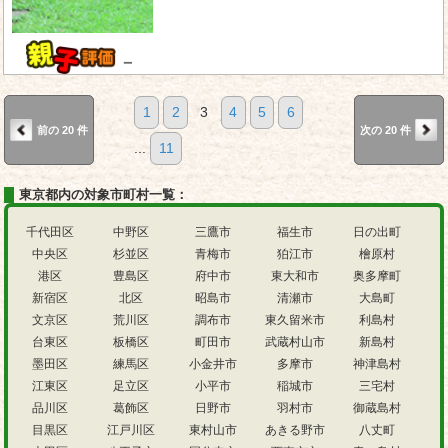
－
1
2
3
4
5
6
前の 20 件
次の 20 件
...
11
東京都内の対象市町村一覧：
千代田区
中野区
三鷹市
福生市
日の出町
中央区
杉並区
青梅市
狛江市
檜原村
港区
豊島区
府中市
東大和市
奥多摩町
新宿区
北区
昭島市
清瀬市
大島町
文京区
荒川区
調布市
東久留米市
利島村
台東区
板橋区
町田市
武蔵村山市
新島村
墨田区
練馬区
小金井市
多摩市
神津島村
江東区
足立区
小平市
稲城市
三宅村
品川区
葛飾区
日野市
羽村市
御蔵島村
目黒区
江戸川区
東村山市
あきる野市
八丈町