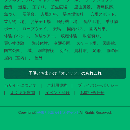
散策
迷路
芝そり
芝生広場
里山風景
野鳥観察
魚つり
展望台
入場無料
駐車場無料
穴場スポット
乗り物工場
お菓子工場
飛行機工場
食品工場
乗り物
ボート
ロープウェイ
乗馬
園内バス
園内列車
体験イベント
体験ツアー
収穫体験
味覚狩り
買い物体験
陶芸体験
交通公園
スケート場
図書館
国営公園
城
洞窟探検
灯台
資料館
足湯
雨の日
屋内（室内）
屋外
子供とお出かけ「オデッソ」
のあれこれ
当サイトについて
ご利用規約
プライバシーポリシー
よくある質問
イベント登録
お問い合わせ
Copyright©
子供とお出かけ[オデッソ]
. All Rights Reserved.