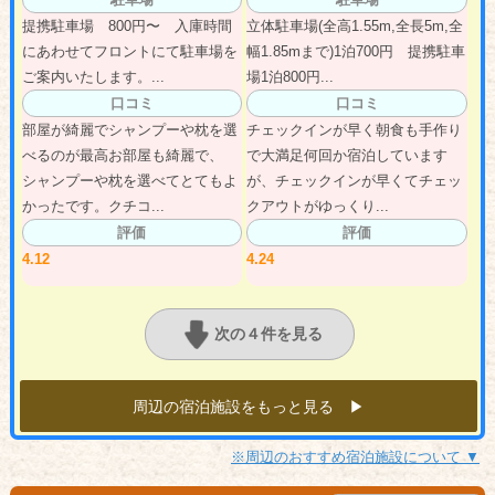
提携駐車場 800円〜 入庫時間
立体駐車場(全高1.55m,全長5m,全
にあわせてフロントにて駐車場を
幅1.85mまで)1泊700円 提携駐車
ご案内いたします。...
場1泊800円...
口コミ
口コミ
部屋が綺麗でシャンプーや枕を選
チェックインが早く朝食も手作り
べるのが最高お部屋も綺麗で、
で大満足何回か宿泊しています
シャンプーや枕を選べてとてもよ
が、チェックインが早くてチェッ
かったです。クチコ...
クアウトがゆっくり...
評価
評価
4.12
4.24
次の４件を見る
周辺の宿泊施設をもっと見る ▶︎
※周辺のおすすめ宿泊施設について ▼