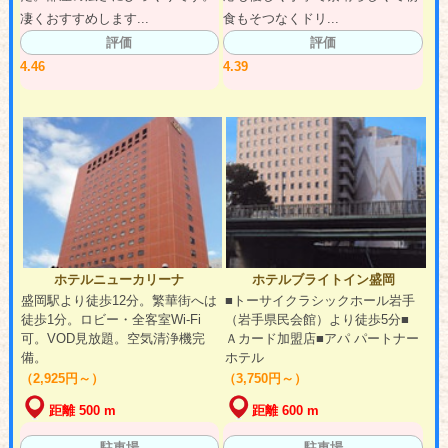
凄くおすすめします...
食もそつなくドリ...
評価
評価
4.46
4.39
ホテルニューカリーナ
ホテルブライトイン盛岡
盛岡駅より徒歩12分。繁華街へは
■トーサイクラシックホール岩手
徒歩1分。ロビー・全客室Wi-Fi
（岩手県民会館）より徒歩5分■
可。VOD見放題。空気清浄機完
Ａカード加盟店■アパ パートナー
備。
ホテル
（2,925円～）
（3,750円～）
距離 500 m
距離 600 m
駐車場
駐車場