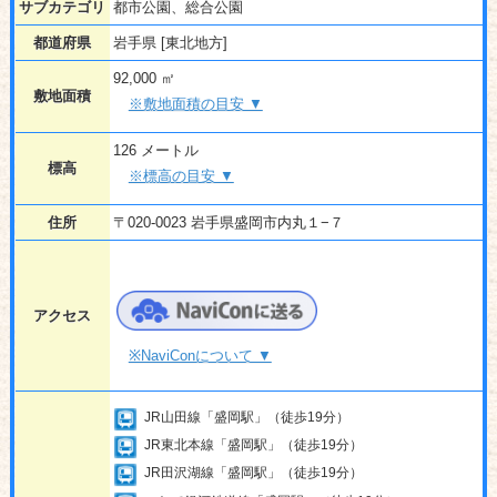
サブカテゴリ
都市公園、総合公園
都道府県
岩手県 [東北地方]
92,000 ㎡
敷地面積
※敷地面積の目安 ▼
126 メートル
標高
※標高の目安 ▼
住所
〒020-0023 岩手県盛岡市内丸１−７
アクセス
※NaviConについて ▼
JR山田線「盛岡駅」（徒歩19分）
JR東北本線「盛岡駅」（徒歩19分）
JR田沢湖線「盛岡駅」（徒歩19分）