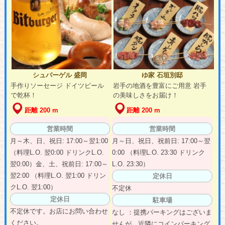
シュパーゲル 盛岡
ゆ家 石垣別邸
手作りソーセージ ドイツビール
岩手の地酒を豊富にご用意 岩手
で乾杯！
の美味しさをお届け！
距離 200 m
距離 200 m
営業時間
営業時間
月～木、日、祝日: 17:00～翌1:00
月～日、祝日、祝前日: 17:00～翌
（料理L.O. 翌0:00 ドリンクL.O.
0:00 （料理L.O. 23:30 ドリンク
翌0:00）金、土、祝前日: 17:00～
L.O. 23:30）
翌2:00 （料理L.O. 翌1:00 ドリン
定休日
クL.O. 翌1:00）
不定休
定休日
駐車場
不定休です。お店にお問い合わせ
なし ：提携パーキングはございま
ください。
せんが、近隣にコインパーキング