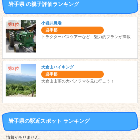
岩手県 の親子評価ランキング
小岩井農場
第1位
岩手郡
トラクターバスツアーなど、魅力的プランが満載
犬倉山ハイキング
第2位
岩手郡
犬倉山山頂の大パノラマを見に行こう！
岩手県の駅近スポット ランキング
情報がありません