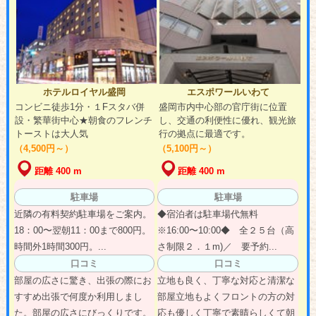
ホテルロイヤル盛岡
エスポワールいわて
コンビニ徒歩1分・１Fスタバ併
盛岡市内中心部の官庁街に位置
設・繁華街中心★朝食のフレンチ
し、交通の利便性に優れ、観光旅
トーストは大人気
行の拠点に最適です。
（4,500円～）
（5,100円～）
距離 400 m
距離 400 m
駐車場
駐車場
近隣の有料契約駐車場をご案内。
◆宿泊者は駐車場代無料
18：00〜翌朝11：00まで800円。
※16:00〜10:00◆ 全２５台（高
時間外1時間300円。...
さ制限２．１m)／ 要予約...
口コミ
口コミ
部屋の広さに驚き、出張の際にお
立地も良く、丁寧な対応と清潔な
すすめ出張で何度か利用しまし
部屋立地もよくフロントの方の対
た。部屋の広さにびっくりです。
応も優しく丁寧で素晴らしくて朝