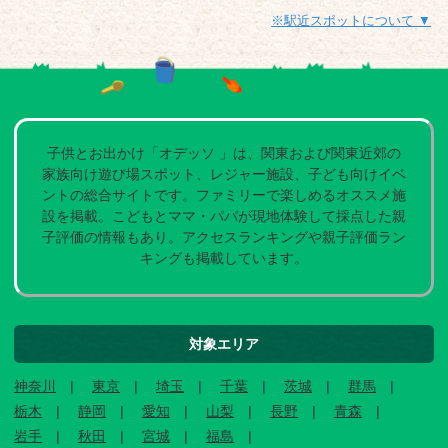
※駅近スポットについて ▼
子供とお出かけ「オデッソ 」は、関東および関東近郊の
家族向け遊び場スポット、レジャー施設、子ども向けイベ
ントの総合サイトです。ファミリーで楽しめるオススメ施
設を掲載。こどもとママ・パパが現地体験して採点した親
子評価の情報もあり。アクセスランキングや親子評価ラン
キングも掲載しています。
対象エリア
神奈川
東京
埼玉
千葉
茨城
群馬
栃木
静岡
愛知
山梨
長野
青森
岩手
秋田
宮城
福島