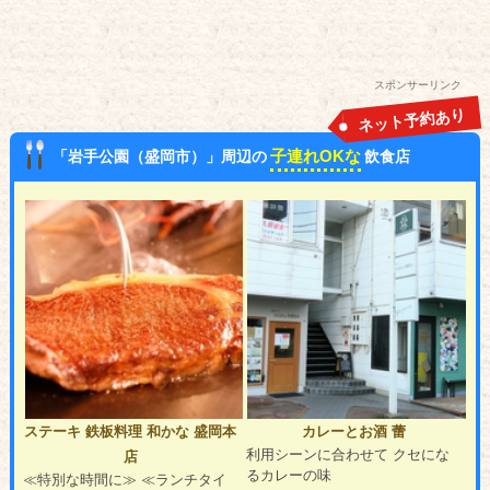
スポンサーリンク
ネット予約あり
子連れOKな
「岩手公園（盛岡市）」周辺の
飲食店
ステーキ 鉄板料理 和かな 盛岡本
カレーとお酒 蕾
利用シーンに合わせて クセにな
店
るカレーの味
≪特別な時間に≫ ≪ランチタイ