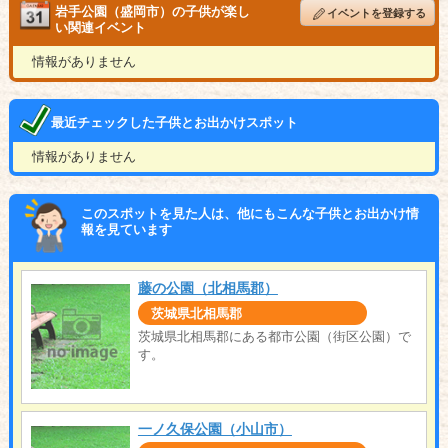
岩手公園（盛岡市）の子供が楽し
イベントを登録する
い関連イベント
情報がありません
最近チェックした子供とお出かけスポット
情報がありません
このスポットを見た人は、他にもこんな子供とお出かけ情
報を見ています
藤の公園（北相馬郡）
茨城県北相馬郡
茨城県北相馬郡にある都市公園（街区公園）で
す。
一ノ久保公園（小山市）