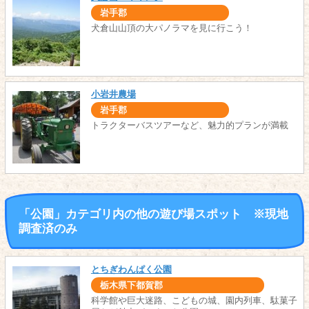
岩手郡
犬倉山山頂の大パノラマを見に行こう！
小岩井農場
岩手郡
トラクターバスツアーなど、魅力的プランが満載
「公園」カテゴリ内の他の遊び場スポット ※現地
調査済のみ
とちぎわんぱく公園
栃木県下都賀郡
科学館や巨大迷路、こどもの城、園内列車、駄菓子