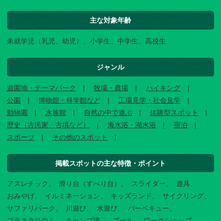
主な対象年齢
未就学児（乳児、幼児）、小学生、中学生、高校生
ジャンル
遊園地・テーマパーク
牧場・農場
ハイキング
公園
博物館・科学館など
工場見学・社会見学
動物園
水族館
自然の中で遊ぶ
体験型スポット
歴史（古民家、古墳など）
海水浴・湖水浴
宿泊
スポーツ
その他のスポット
掲載スポットの主な特徴・ポイント
アスレチック
滑り台（すべり台）
スライダー
遊具
おみやげ
イルミネーション
キッズランド
サイクリング
サファリパーク
川遊び
水遊び
バーベキュー
プラネタリウム
キャンプ場
プール
ワークショップ