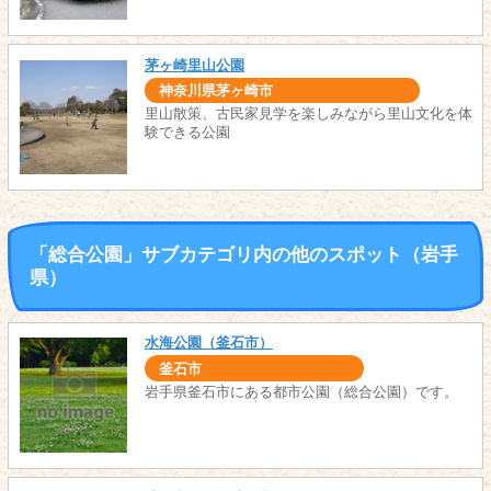
茅ヶ崎里山公園
神奈川県茅ヶ崎市
里山散策、古民家見学を楽しみながら里山文化を体
験できる公園
「総合公園」サブカテゴリ内の他のスポット（岩手
県）
水海公園（釜石市）
釜石市
岩手県釜石市にある都市公園（総合公園）です。