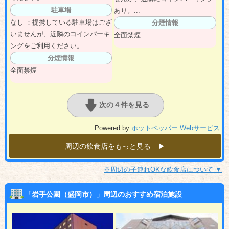
駐車場
あり。...
なし ：提携している駐車場はござ
分煙情報
いませんが、近隣のコインパーキ
全面禁煙
ングをご利用ください。...
分煙情報
全面禁煙
次の４件を見る
Powered by
ホットペッパー Webサービス
周辺の飲食店をもっと見る ▶︎
※周辺の子連れOKな飲食店について ▼
「岩手公園（盛岡市）」周辺のおすすめ宿泊施設