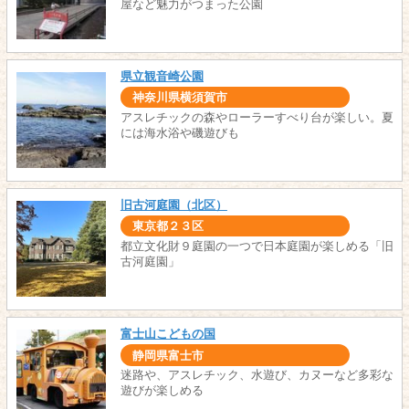
屋など魅力がつまった公園
県立観音崎公園
神奈川県横須賀市
アスレチックの森やローラーすべり台が楽しい。夏
には海水浴や磯遊びも
旧古河庭園（北区）
東京都２３区
都立文化財９庭園の一つで日本庭園が楽しめる「旧
古河庭園」
富士山こどもの国
静岡県富士市
迷路や、アスレチック、水遊び、カヌーなど多彩な
遊びが楽しめる