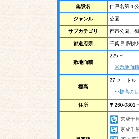
施設名
仁戸名第４
ジャンル
公園
サブカテゴリ
都市公園、
都道府県
千葉県 [関東
225 ㎡
敷地面積
※敷地面積
27 メートル
標高
※標高の目
住所
〒260-08
京成千
京成千