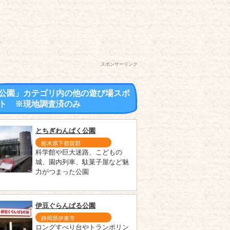
スポンサーリンク
公園」カテゴリ内の他の遊び場スポ
ト ※現地調査済のみ
とちぎわんぱく公園
栃木県下都賀郡
科学館や巨大迷路、こどもの
城、園内列車、駄菓子屋など魅
力がつまった公園
伊豆ぐらんぱる公園
静岡県伊東市
ロングすべり台やトランポリン