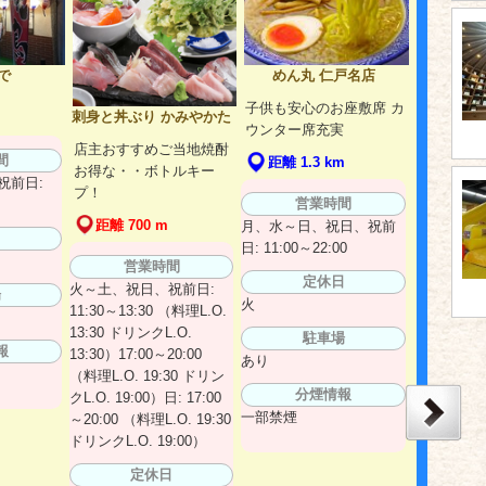
めん丸 仁戸名店
で
子供も安心のお座敷席 カ
刺身と丼ぶり かみやかた
ウンター席充実
店主おすすめご当地焼酎
間
距離 1.3 km
お得な・・ボトルキー
祝前日:
プ！
営業時間
距離 700 m
月、水～日、祝日、祝前
日
日: 11:00～22:00
営業時間
定休日
火～土、祝日、祝前日:
場
火
11:30～13:30 （料理L.O.
13:30 ドリンクL.O.
駐車場
報
13:30）17:00～20:00
あり
（料理L.O. 19:30 ドリン
分煙情報
クL.O. 19:00）日: 17:00
一部禁煙
～20:00 （料理L.O. 19:30
ドリンクL.O. 19:00）
定休日