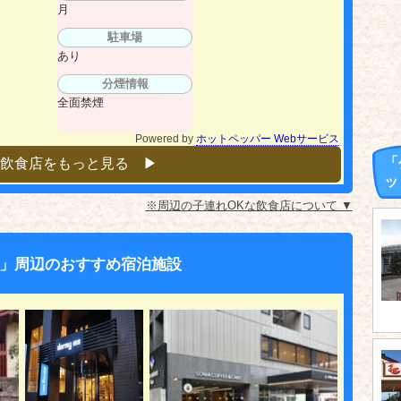
月
駐車場
あり
分煙情報
全面禁煙
Powered by
ホットペッパー Webサービス
「
飲食店をもっと見る ▶︎
ッ
※周辺の子連れOKな飲食店について ▼
」周辺のおすすめ宿泊施設