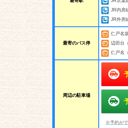
最寄駅
JR京葉
JR内房
JR外房
仁戸名
最寄のバス停
辺田台
仁戸名
周辺の駐車場
※予約がで