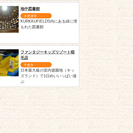
地中図書館
木更津市
KURKKUFIELDS内にある緑に埋
もれた図書館
ファンタジーキッズリゾート稲
毛店
千葉市
日本最大級の室内遊園地（キッ
ズランド）で1日めいいっぱい遊
ぶ