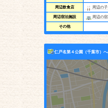
周辺飲食店
周辺の子
周辺宿泊施設
周辺の宿
その他
仁戸名第４公園（千葉市）へ