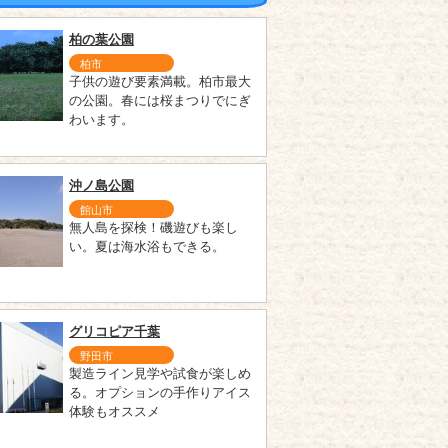
柏の葉公園
柏市
子供の遊び要素満載。柏市最大
の公園。春には桜まつりでにぎ
わいます。
沖ノ島公園
館山市
無人島を探検！磯遊びも楽し
い。夏は海水浴もできる。
グリコピア千葉
野田市
製造ライン見学や試食が楽しめ
る。オプションの手作りアイス
体験もオススメ