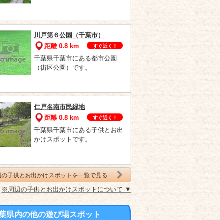
川戸第６公園（千葉市）
距離 0.8 km
すぐ近く！
千葉県千葉市にある都市公園
（街区公園）です。
仁戸名南市民緑地
距離 0.8 km
すぐ近く！
千葉県千葉市にある子供とお出
かけスポットです。
辺の子供とお出かけスポットを一覧で見る
※周辺の子供とお出かけスポットについて ▼
葉県内の他の遊び場スポット