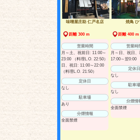
味噌屋庄助 仁戸名店
焼鳥 ひ
距離 300 m
距離 400 m
営業時間
営業時
月～土、祝前日: 11:00～
月～日、祝日、
23:00 （料理L.O. 22:50）
17:00～翌0:00
日、祝日: 11:00～22:00
定休
（料理L.O. 21:50）
なし
定休日
駐車
なし
なし
駐車場
分煙情
あり
全面禁煙
分煙情報
全面禁煙