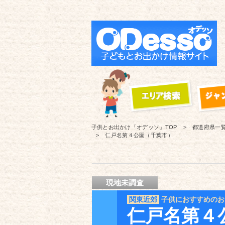
子供とお出かけ「オデッソ」
TOP
都道府県一
仁戸名第４公園（千葉市）
現地未調査
関東近郊
子供におすすめのお
仁戸名第４