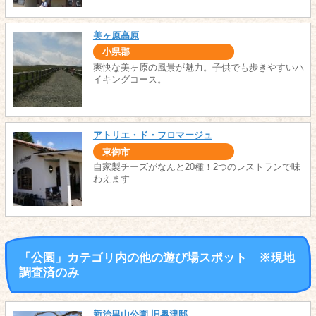
美ヶ原高原
小県郡
爽快な美ヶ原の風景が魅力。子供でも歩きやすいハ
イキングコース。
アトリエ・ド・フロマージュ
東御市
自家製チーズがなんと20種！2つのレストランで味
わえます
「公園」カテゴリ内の他の遊び場スポット ※現地
調査済のみ
新治里山公園 旧奥津邸