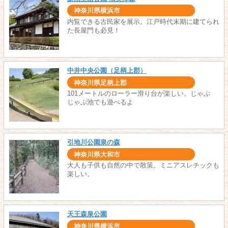
神奈川県横浜市
内覧できる古民家を展示。江戸時代末期に建てられ
た長屋門も必見！
中井中央公園（足柄上郡）
神奈川県足柄上郡
101メートルのローラー滑り台が楽しい。じゃぶ
じゃぶ池でも遊べるよ
引地川公園泉の森
神奈川県大和市
大人も子供も自然の中で散策。ミニアスレチックも
楽しい。
天王森泉公園
神奈川県横浜市