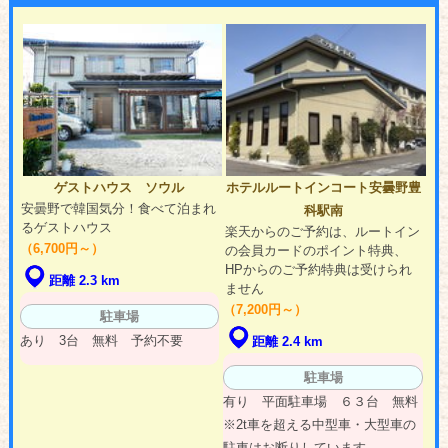
ゲストハウス ソウル
ホテルルートインコート安曇野豊
安曇野で韓国気分！食べて泊まれ
科駅南
るゲストハウス
楽天からのご予約は、ルートイン
（6,700円～）
の会員カードのポイント特典、
HPからのご予約特典は受けられ
距離 2.3 km
ません
（7,200円～）
駐車場
あり 3台 無料 予約不要
距離 2.4 km
駐車場
有り 平面駐車場 ６３台 無料
※2t車を超える中型車・大型車の
駐車はお断りしています。...