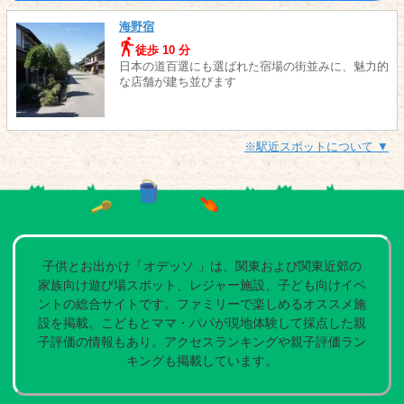
海野宿
徒歩 10 分
日本の道百選にも選ばれた宿場の街並みに、魅力的
な店舗が建ち並びます
※駅近スポットについて ▼
子供とお出かけ「オデッソ 」は、関東および関東近郊の
家族向け遊び場スポット、レジャー施設、子ども向けイベ
ントの総合サイトです。ファミリーで楽しめるオススメ施
設を掲載。こどもとママ・パパが現地体験して採点した親
子評価の情報もあり。アクセスランキングや親子評価ラン
キングも掲載しています。