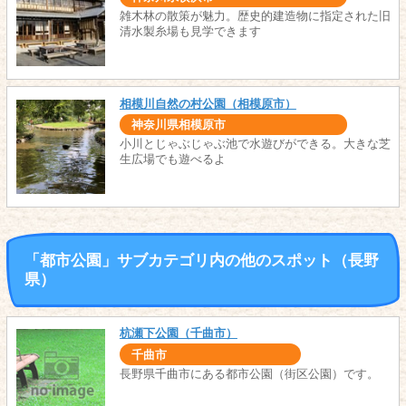
雑木林の散策が魅力。歴史的建造物に指定された旧
清水製糸場も見学できます
相模川自然の村公園（相模原市）
神奈川県相模原市
小川とじゃぶじゃぶ池で水遊びができる。大きな芝
生広場でも遊べるよ
「都市公園」サブカテゴリ内の他のスポット（長野
県）
杭瀬下公園（千曲市）
千曲市
長野県千曲市にある都市公園（街区公園）です。