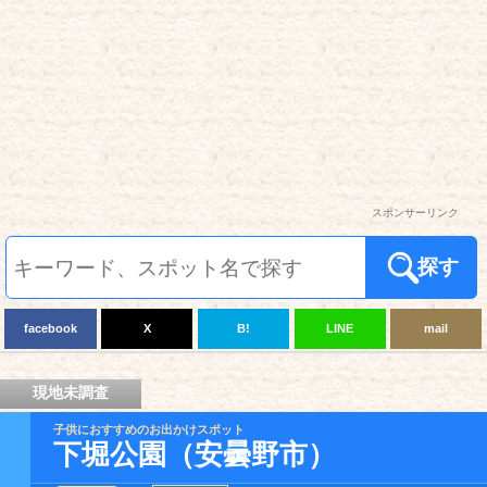
スポンサーリンク
探す
facebook
X
B!
LINE
mail
現地未調査
子供におすすめのお出かけスポット
下堀公園（安曇野市）