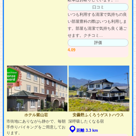
口コミ
いつも利用する清潔で気持ちの良
い部屋豊科の際はいつも利用しま
す。部屋も清潔で気持ち良く過ご
せます。クチコミ...
評価
4.09
ホテル紫山荘
安曇野ふくろうゲストハウス
市街地にありながら静かで、毎朝
深呼吸したくなる宿
手作りバイキングをご用意してお
距離 3.3 km
ります。