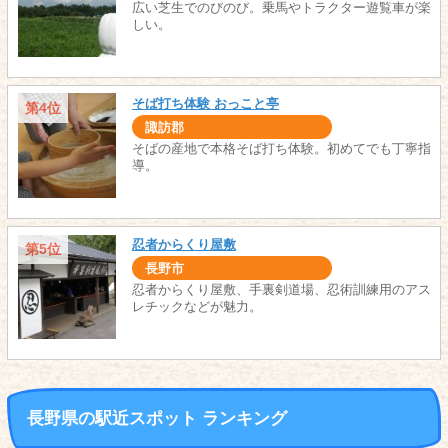
広い芝生でのびのび。乗馬やトラクター遊覧車が楽
しい。
そば打ち体験 おっこと亭
第4位
諏訪郡
そばの産地で本格そば打ち体験。初めてでも丁寧指
導。
忍者からくり屋敷
第5位
長野市
忍者からくり屋敷、手裏剣道場、忍術訓練用のアス
レチックなどが魅力。
長野県の駅近スポット ランキング