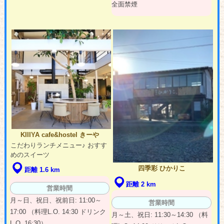
全面禁煙
KIIIYA cafe&hostel きーや
こだわりランチメニュー♪ おすす
めのスイーツ
四季彩 ひかりこ
距離 1.6 km
距離 2 km
営業時間
月～日、祝日、祝前日: 11:00～
営業時間
17:00 （料理L.O. 14:30 ドリンク
月～土、祝日: 11:30～14:30 （料
L.O. 16:30）