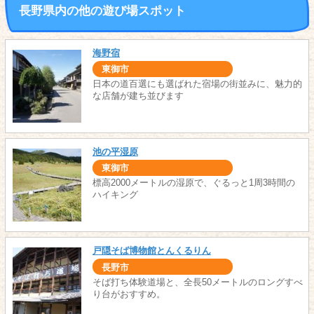
長野県内の他の遊び場スポット
海野宿
東御市
日本の道百選にも選ばれた宿場の街並みに、魅力的
な店舗が建ち並びます
池の平湿原
東御市
標高2000メートルの湿原で、ぐるっと1周3時間の
ハイキング
戸隠そば博物館とんくるりん
長野市
そば打ち体験道場と、全長50メートルのロングすべ
り台がおすすめ。