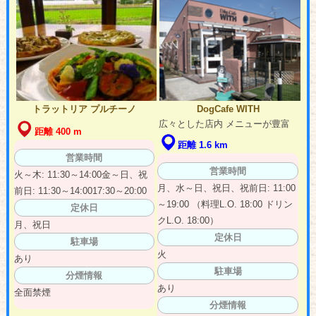
トラットリア プルチーノ
DogCafe WITH
広々とした店内 メニューが豊富
距離 400 m
距離 1.6 km
営業時間
営業時間
火～木: 11:30～14:00金～日、祝
月、水～日、祝日、祝前日: 11:00
前日: 11:30～14:0017:30～20:00
～19:00 （料理L.O. 18:00 ドリン
定休日
クL.O. 18:00）
月、祝日
定休日
駐車場
火
あり
駐車場
分煙情報
あり
全面禁煙
分煙情報