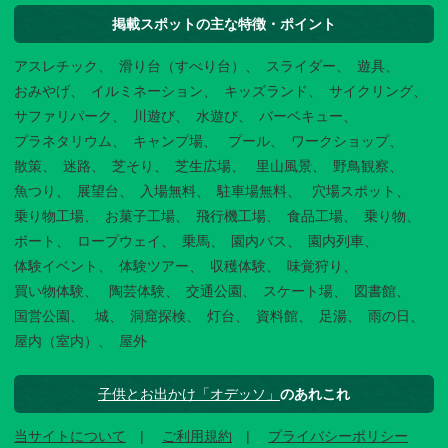
掲載スポットの主な特徴・ポイント
アスレチック
滑り台（すべり台）
スライダー
遊具
おみやげ
イルミネーション
キッズランド
サイクリング
サファリパーク
川遊び
水遊び
バーベキュー
プラネタリウム
キャンプ場
プール
ワークショップ
散策
迷路
芝そり
芝生広場
里山風景
野鳥観察
魚つり
展望台
入場無料
駐車場無料
穴場スポット
乗り物工場
お菓子工場
飛行機工場
食品工場
乗り物
ボート
ロープウェイ
乗馬
園内バス
園内列車
体験イベント
体験ツアー
収穫体験
味覚狩り
買い物体験
陶芸体験
交通公園
スケート場
図書館
国営公園
城
洞窟探検
灯台
資料館
足湯
雨の日
屋内（室内）
屋外
子供とお出かけ「オデッソ」
のあれこれ
当サイトについて
ご利用規約
プライバシーポリシー