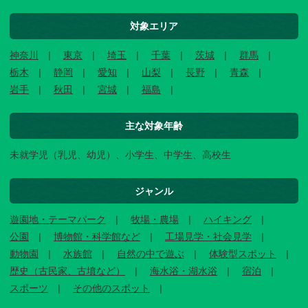
対象エリア
神奈川
東京
埼玉
千葉
茨城
群馬
栃木
静岡
愛知
山梨
長野
青森
岩手
秋田
宮城
福島
主な対象年齢
未就学児（乳児、幼児）、小学生、中学生、高校生
ジャンル
遊園地・テーマパーク
牧場・農場
ハイキング
公園
博物館・科学館など
工場見学・社会見学
動物園
水族館
自然の中で遊ぶ
体験型スポット
歴史（古民家、古墳など）
海水浴・湖水浴
宿泊
スポーツ
その他のスポット