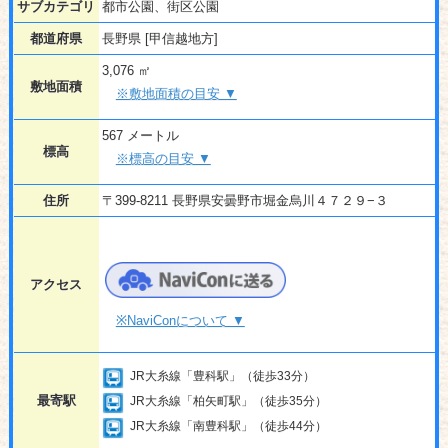
サブカテゴリ
都市公園、街区公園
都道府県
長野県 [甲信越地方]
3,076 ㎡
敷地面積
※敷地面積の目安 ▼
567 メートル
標高
※標高の目安 ▼
住所
〒399-8211 長野県安曇野市堀金烏川４７２９−３
アクセス
※NaviConについて ▼
JR大糸線「豊科駅」（徒歩33分）
最寄駅
JR大糸線「柏矢町駅」（徒歩35分）
JR大糸線「南豊科駅」（徒歩44分）