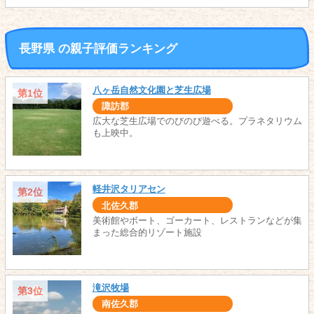
長野県 の親子評価ランキング
八ヶ岳自然文化園と芝生広場
第1位
諏訪郡
広大な芝生広場でのびのび遊べる。プラネタリウム
も上映中。
軽井沢タリアセン
第2位
北佐久郡
美術館やボート、ゴーカート、レストランなどが集
まった総合的リゾート施設
滝沢牧場
第3位
南佐久郡