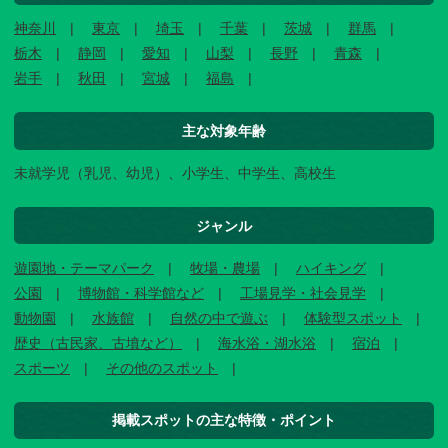
神奈川
東京
埼玉
千葉
茨城
群馬
栃木
静岡
愛知
山梨
長野
青森
岩手
秋田
宮城
福島
主な対象年齢
未就学児（乳児、幼児）、小学生、中学生、高校生
ジャンル
遊園地・テーマパーク
牧場・農場
ハイキング
公園
博物館・科学館など
工場見学・社会見学
動物園
水族館
自然の中で遊ぶ
体験型スポット
歴史（古民家、古墳など）
海水浴・湖水浴
宿泊
スポーツ
その他のスポット
掲載スポットの主な特徴・ポイント