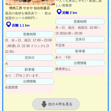
一人でも来店しやすい 家族に嬉
しい座敷席
焼肉工房 やきや 仙台松森店
距離 2 km
最高の食材を備長炭で・・ 飲み
放題付コース4980円～
営業時間
距離 1.1 km
月～日、祝日、祝前日: 10:00～
15:3016:00～20:00
営業時間
定休日
月、水～日、祝日: 17:00～23:00
不定休
（料理L.O. 22:30 ドリンクL.O.
駐車場
22:30）
あり ：5台
定休日
分煙情報
火
禁煙席なし
駐車場
あり ：27台ございます。
分煙情報
全面禁煙
次の４件を見る