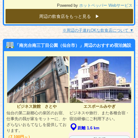
Powered by
ホットペッパー Webサービス
周辺の飲食店をもっと見る ▶︎
※周辺の子連れOKな飲食店について ▼
「南光台南三丁目公園（仙台市）」周辺のおすすめ宿泊施設
ビジネス旅館 さとや
エスポールみやぎ
仙台の第二副都心の泉区のお宿、
ビジネスや旅行、また各種合宿・
仕事先の我が家をモットーに、か
宿泊研修にご利用下さい。
ざらないおもてなしを提供してお
距離 1.6 km
ります。
（7,100円～）