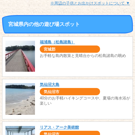
※周辺の子供とお出かけスポットについて ▼
宮城県内の他の遊び場スポット
福浦島（松島諸島）
宮城郡
お手軽な島内散策と見晴台からの松島諸島の眺め
気仙沼大島
気仙沼市
40分のお手軽ハイキングコースや、夏場の海水浴が
楽しい
リアス・アーク美術館
気仙沼市