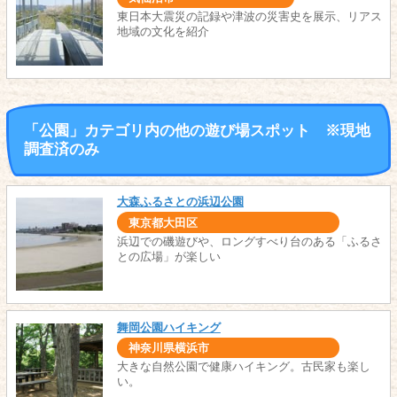
東日本大震災の記録や津波の災害史を展示、リアス
地域の文化を紹介
「公園」カテゴリ内の他の遊び場スポット ※現地
調査済のみ
大森ふるさとの浜辺公園
東京都大田区
浜辺での磯遊びや、ロングすべり台のある「ふるさ
との広場」が楽しい
舞岡公園ハイキング
神奈川県横浜市
大きな自然公園で健康ハイキング。古民家も楽し
い。