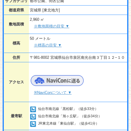
サブカテゴリ
都市公園、街区公園
都道府県
宮城県 [東北地方]
2,960 ㎡
敷地面積
※敷地面積の目安 ▼
50 メートル
標高
※標高の目安 ▼
住所
〒981-8002 宮城県仙台市泉区南光台南３丁目１２−１０
アクセス
※NaviConについて ▼
仙台市南北線「黒松駅」（徒歩33分）
最寄駅
仙台市南北線「旭ヶ丘駅」（徒歩34分）
JR東北本線「東仙台駅」（徒歩41分）