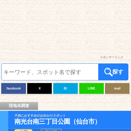
スポンサーリンク
探す
facebook
X
B!
LINE
mail
現地未調査
子供におすすめのお出かけスポット
南光台南三丁目公園（仙台市）