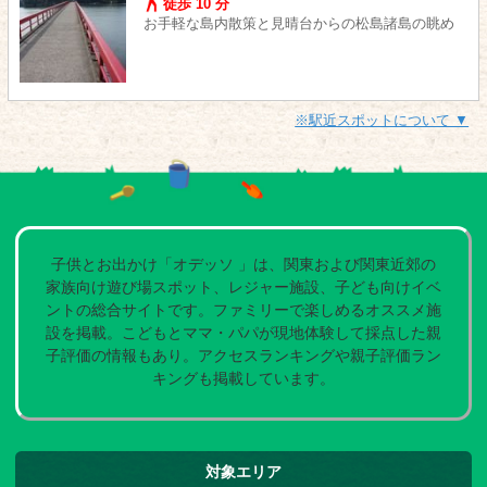
徒歩 10 分
お手軽な島内散策と見晴台からの松島諸島の眺め
※駅近スポットについて ▼
子供とお出かけ「オデッソ 」は、関東および関東近郊の
家族向け遊び場スポット、レジャー施設、子ども向けイベ
ントの総合サイトです。ファミリーで楽しめるオススメ施
設を掲載。こどもとママ・パパが現地体験して採点した親
子評価の情報もあり。アクセスランキングや親子評価ラン
キングも掲載しています。
対象エリア