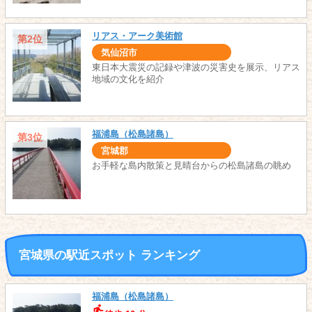
リアス・アーク美術館
第2位
気仙沼市
東日本大震災の記録や津波の災害史を展示、リアス
地域の文化を紹介
福浦島（松島諸島）
第3位
宮城郡
お手軽な島内散策と見晴台からの松島諸島の眺め
宮城県の駅近スポット ランキング
福浦島（松島諸島）