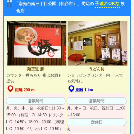
子連れOKな
「南光台南三丁目公園（仙台市）」周辺の
飲
食店
麺王道 勝
うどん坊
カウンター席もあり 夜はお酒も
ショッピングセンター内 一人で
提供
も気軽に
距離 200 m
距離 1 km
営業時間
営業時間
月、火、木、金、祝前日: 11:30～
月、水～日、祝日、祝前日: 11:00
15:00 （料理L.O. 14:50 ドリンク
～16:00
L.O. 14:50）18:00～20:00 （料理
定休日
L.O. 19:50 ドリンクL.O. 19:50）
火