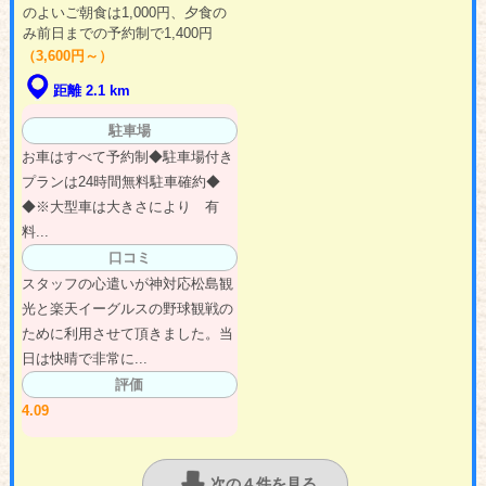
のよいご朝食は1,000円、夕食の
み前日までの予約制で1,400円
（3,600円～）
距離 2.1 km
駐車場
お車はすべて予約制◆駐車場付き
プランは24時間無料駐車確約◆
◆※大型車は大きさにより 有
料...
口コミ
スタッフの心遣いが神対応松島観
光と楽天イーグルスの野球観戦の
ために利用させて頂きました。当
日は快晴で非常に...
評価
4.09
次の４件を見る