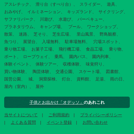
アスレチック
滑り台（すべり台）
スライダー
遊具
おみやげ
イルミネーション
キッズランド
サイクリング
サファリパーク
川遊び
水遊び
バーベキュー
プラネタリウム
キャンプ場
プール
ワークショップ
散策
迷路
芝そり
芝生広場
里山風景
野鳥観察
魚つり
展望台
入場無料
駐車場無料
穴場スポット
乗り物工場
お菓子工場
飛行機工場
食品工場
乗り物
ボート
ロープウェイ
乗馬
園内バス
園内列車
体験イベント
体験ツアー
収穫体験
味覚狩り
買い物体験
陶芸体験
交通公園
スケート場
図書館
国営公園
城
洞窟探検
灯台
資料館
足湯
雨の日
屋内（室内）
屋外
子供とお出かけ「オデッソ」
のあれこれ
当サイトについて
ご利用規約
プライバシーポリシー
よくある質問
イベント登録
お問い合わせ