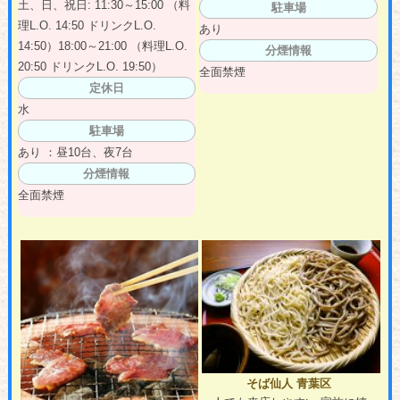
土、日、祝日: 11:30～15:00 （料
駐車場
理L.O. 14:50 ドリンクL.O.
あり
14:50）18:00～21:00 （料理L.O.
分煙情報
20:50 ドリンクL.O. 19:50）
全面禁煙
定休日
水
駐車場
あり ：昼10台、夜7台
分煙情報
全面禁煙
そば仙人 青葉区