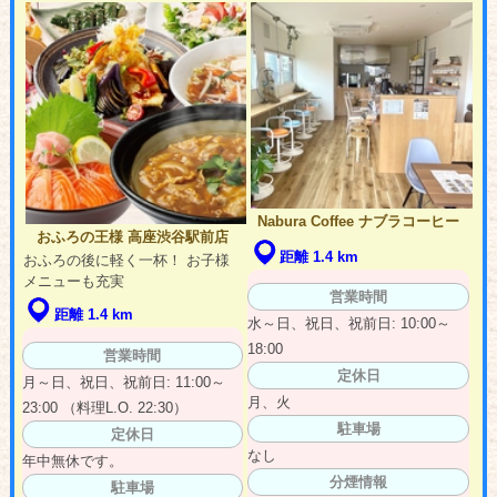
Nabura Coffee ナブラコーヒー
おふろの王様 高座渋谷駅前店
距離 1.4 km
おふろの後に軽く一杯！ お子様
メニューも充実
営業時間
距離 1.4 km
水～日、祝日、祝前日: 10:00～
18:00
営業時間
定休日
月～日、祝日、祝前日: 11:00～
月、火
23:00 （料理L.O. 22:30）
駐車場
定休日
なし
年中無休です。
分煙情報
駐車場