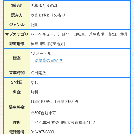
施設名
大和ゆとりの森
読み方
やまとゆとりのもり
ジャンル
公園
サブカテゴリ
バーベキュー、川遊び、自転車、芝生広場、花畑、遊具
都道府県
神奈川県 [関東地方]
48 メートル
標高
※標高の目安 ▼
営業時間
終日開放
定休日
なし
料金
無料
1時間100円。1日最大600円
駐車料金
※307台駐車可
住所
〒242-0024 神奈川県大和市福田4112
電話番号
046-267-6800