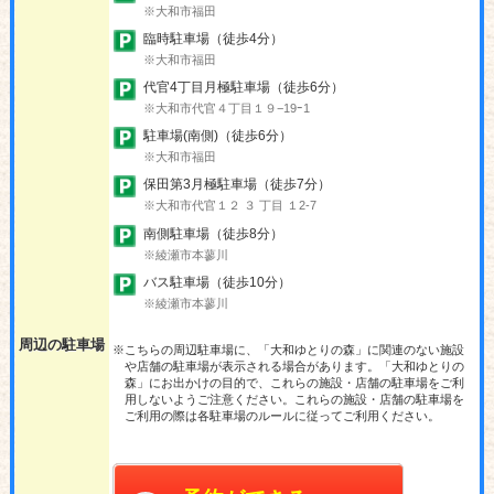
※大和市福田
臨時駐車場（徒歩4分）
※大和市福田
代官4丁目月極駐車場（徒歩6分）
※大和市代官４丁目１９−19ｰ1
駐車場(南側)（徒歩6分）
※大和市福田
保田第3月極駐車場（徒歩7分）
※大和市代官１２ ３ 丁目 １2-7
南側駐車場（徒歩8分）
※綾瀬市本蓼川
バス駐車場（徒歩10分）
※綾瀬市本蓼川
周辺の駐車場
※こちらの周辺駐車場に、「大和ゆとりの森」に関連のない施設
や店舗の駐車場が表示される場合があります。「大和ゆとりの
森」にお出かけの目的で、これらの施設・店舗の駐車場をご利
用しないようご注意ください。これらの施設・店舗の駐車場を
ご利用の際は各駐車場のルールに従ってご利用ください。