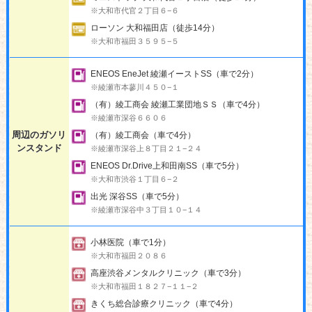
※大和市代官２丁目６−６
ローソン 大和福田店（徒歩14分）
※大和市福田３５９５−５
ENEOS EneJet 綾瀬イーストSS（車で2分）
※綾瀬市本蓼川４５０−１
（有）綾工商会 綾瀬工業団地ＳＳ（車で4分）
※綾瀬市深谷６６０６
周辺のガソリ
（有）綾工商会（車で4分）
ンスタンド
※綾瀬市深谷上８丁目２１−２４
ENEOS Dr.Drive上和田南SS（車で5分）
※大和市渋谷１丁目６−２
出光 深谷SS（車で5分）
※綾瀬市深谷中３丁目１０−１４
小林医院（車で1分）
※大和市福田２０８６
高座渋谷メンタルクリニック（車で3分）
※大和市福田１８２７−１１−２
きくち総合診療クリニック（車で4分）