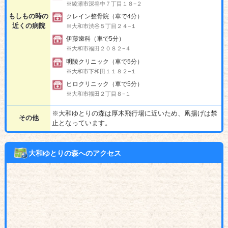
※綾瀬市深谷中７丁目１８−２
もしもの時の
クレイン整骨院（車で4分）
近くの病院
※大和市渋谷５丁目２４−１
伊藤歯科（車で5分）
※大和市福田２０８２−４
明陵クリニック（車で5分）
※大和市下和田１１８２−１
ヒロクリニック（車で5分）
※大和市福田２丁目８−１
※大和ゆとりの森は厚木飛行場に近いため、凧揚げは禁
その他
止となっています。
大和ゆとりの森へのアクセス