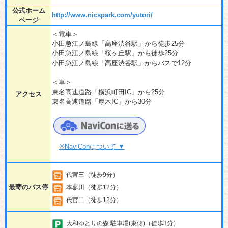
公式ホーム
http://www.nicspark.com/yutori/
ページ
＜電車＞
小田急江ノ島線「高座渋谷駅」から徒歩25分
小田急江ノ島線「桜ヶ丘駅」から徒歩25分
小田急江ノ島線「高座渋谷駅」からバスで12分
＜車＞
東名高速道路「横浜町田IC」から25分
アクセス
東名高速道路「厚木IC」から30分
※NaviConについて ▼
代官三（徒歩9分）
最寄のバス停
本蓼川（徒歩12分）
代官二（徒歩12分）
大和ゆとりの森 駐車場(東側)（徒歩3分）