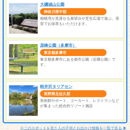
大磯城山公園
神奈川県中郡
相模湾が見渡せる展望台や芝生広場で遊ぶ。茶
室でお抹茶もいただけます。
原峰公園（多摩市）
東京都多摩市
東京都多摩市にある都市公園（近隣公園）で
す。
軽井沢タリアセン
長野県北佐久郡
美術館やボート、ゴーカート、レストランなど
が集まった総合的リゾート施設
※このスポットを見た人の子供とお出かけ情報を一覧で見る ▶︎