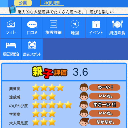
公園
神奈川県
魅力的な大型遊具でたくさん遊べる。川遊びも楽しい
3.6
興奮度
達成感
のびのび度
学習度
大人満足度