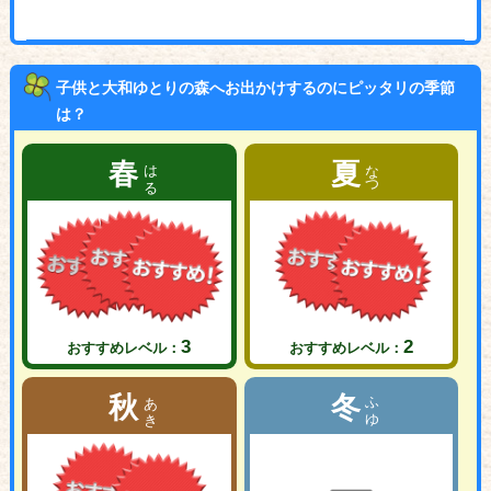
子供と大和ゆとりの森へお出かけするのにピッタリの季節
は？
はる
なつ
春
夏
3
2
おすすめレベル：
おすすめレベル：
あき
ふゆ
秋
冬