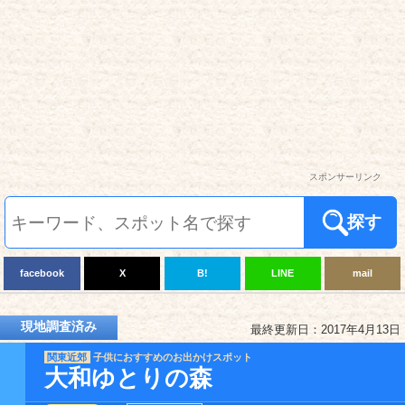
スポンサーリンク
探す
facebook
X
B!
LINE
mail
現地調査済み
最終更新日：2017年4月13日
関東近郊
子供におすすめのお出かけスポット
大和ゆとりの森