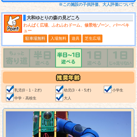
※この施設の子供評価、大人評価について
大和ゆとりの森
の見どころ
わんぱく広場、ふわふわドーム、修景地ゾーン、バーベキ
ュー
駐車場無料
入場無料
遊具
芝生広場
乳児(0・1・2才)
幼児(3・4・5才)
小学生
中学・高校生
大人