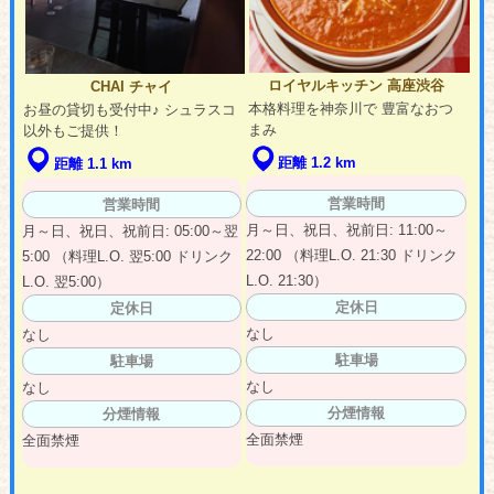
ロイヤルキッチン 高座渋谷
CHAI チャイ
本格料理を神奈川で 豊富なおつ
お昼の貸切も受付中♪ シュラスコ
まみ
以外もご提供！
距離 1.2 km
距離 1.1 km
営業時間
営業時間
月～日、祝日、祝前日: 11:00～
月～日、祝日、祝前日: 05:00～翌
22:00 （料理L.O. 21:30 ドリンク
5:00 （料理L.O. 翌5:00 ドリンク
L.O. 21:30）
L.O. 翌5:00）
定休日
定休日
なし
なし
駐車場
駐車場
なし
なし
分煙情報
分煙情報
全面禁煙
全面禁煙