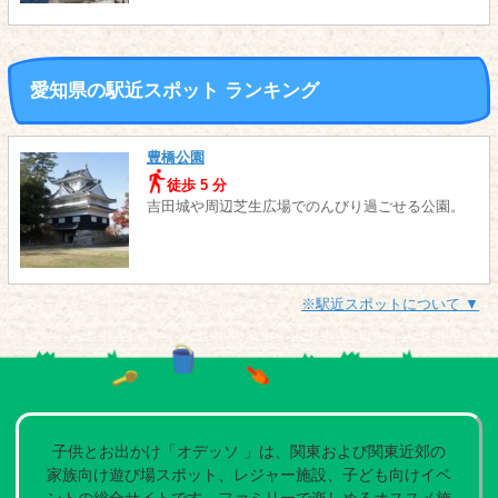
愛知県の駅近スポット ランキング
豊橋公園
徒歩 5 分
吉田城や周辺芝生広場でのんびり過ごせる公園。
※駅近スポットについて ▼
子供とお出かけ「オデッソ 」は、関東および関東近郊の
家族向け遊び場スポット、レジャー施設、子ども向けイベ