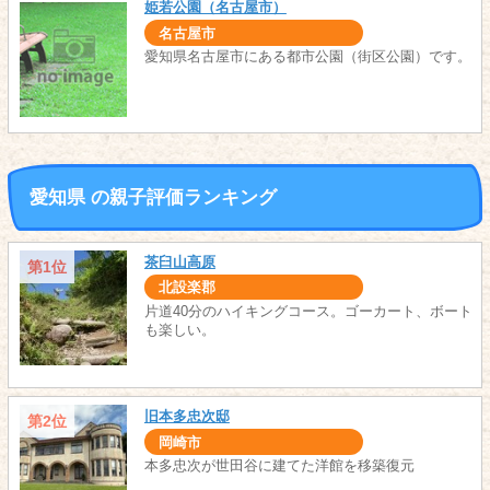
姫若公園（名古屋市）
名古屋市
愛知県名古屋市にある都市公園（街区公園）です。
愛知県 の親子評価ランキング
茶臼山高原
第1位
北設楽郡
片道40分のハイキングコース。ゴーカート、ボート
も楽しい。
旧本多忠次邸
第2位
岡崎市
本多忠次が世田谷に建てた洋館を移築復元