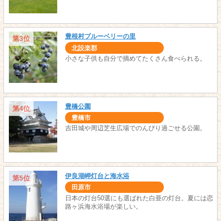
豊根村ブルーベリーの里
第3位
北設楽郡
小さな子供も自分で摘めてたくさん食べられる。
豊橋公園
第4位
豊橋市
吉田城や周辺芝生広場でのんびり過ごせる公園。
伊良湖岬灯台と海水浴
第5位
田原市
日本の灯台50選にも選ばれた白亜の灯台。夏には恋
路ヶ浜海水浴場が楽しい。