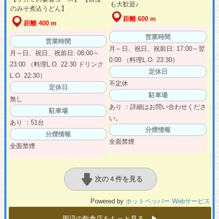
も大歓迎♪
のみそ煮込うどん】
距離 600 m
距離 400 m
営業時間
営業時間
月～日、祝日、祝前日: 17:00～翌
月～日、祝日、祝前日: 08:00～
0:00 （料理L.O. 23:30）
23:00 （料理L.O. 22:30 ドリンク
定休日
L.O. 22:30）
不定休
定休日
駐車場
無し
あり ：詳細はお問い合わせくださ
駐車場
い。
あり ：51台
分煙情報
分煙情報
全面禁煙
全面禁煙
次の４件を見る
Powered by
ホットペッパー Webサービス
周辺の飲食店をもっと見る ▶︎