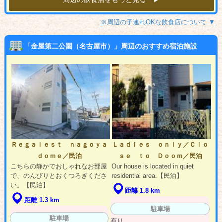
※周辺の子連れOKな飲食店について ▼
「金屋第二公園（名古屋市）」周辺のおすすめ宿泊施設
Ｒｅｇａｌｅｓｔ ｎａｇｏｙａ
Ｌａｄｉｅｓ ｏｎｌｙ／Ｃｌｏ
ｄｏｍｅ／民泊
ｓｅ ｔｏ Ｄｏｏｍ／民泊
こちらの静かでおしゃれなお部屋
Our house is located in quiet
で、のんびりとおくつろぎくださ
residential area.【民泊】
い。【民泊】
距離 1.8 km
距離 1.3 km
駐車場
駐車場
有り