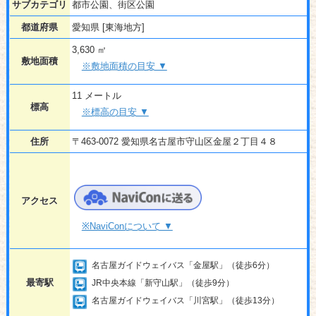
サブカテゴリ
都市公園、街区公園
都道府県
愛知県 [東海地方]
3,630 ㎡
敷地面積
※敷地面積の目安 ▼
11 メートル
標高
※標高の目安 ▼
住所
〒463-0072 愛知県名古屋市守山区金屋２丁目４８
アクセス
※NaviConについて ▼
名古屋ガイドウェイバス「金屋駅」（徒歩6分）
最寄駅
JR中央本線「新守山駅」（徒歩9分）
名古屋ガイドウェイバス「川宮駅」（徒歩13分）