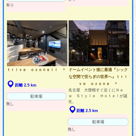
有り
ｔｒｉｖｅ ｏｚｏｎｅＩＩ ＾
ドームイベント後に最適『シック
な空間で安らぎの世界へ』ｔｒｉ
ｖｅ ｏｚｏｎｅ ＾
距離 2.5 km
名古屋 大曽根すぐ近くにＮｅ
ｗ Ｓｔｙｌｅ Ｈｏｔｅｌが誕
駐車場
生。
無し
距離 2.5 km
駐車場
無し