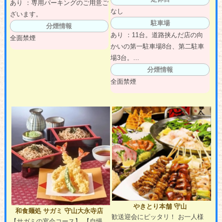
あり ：専用パーキングのご用意ご
なし
ざいます。
駐車場
分煙情報
あり ：11台。道路挟んだ店の向
全面禁煙
かいの第一駐車場8台、第二駐車
場3台。...
分煙情報
全面禁煙
やきとり本舗 守山
和食麺処 サガミ 守山大永寺店
歓送迎会にピッタリ！ お一人様
【サガミの宴会コース】 【自慢