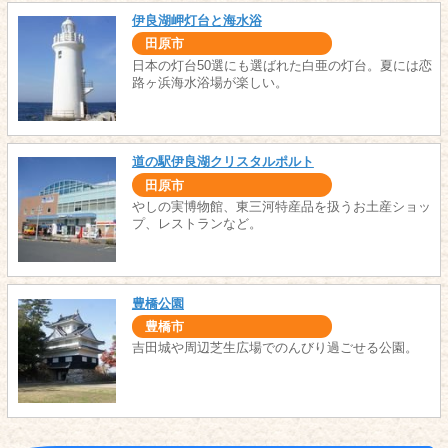
伊良湖岬灯台と海水浴
田原市
日本の灯台50選にも選ばれた白亜の灯台。夏には恋
路ヶ浜海水浴場が楽しい。
道の駅伊良湖クリスタルポルト
田原市
やしの実博物館、東三河特産品を扱うお土産ショッ
プ、レストランなど。
豊橋公園
豊橋市
吉田城や周辺芝生広場でのんびり過ごせる公園。