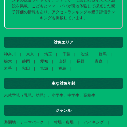
ントの総合サイトです。ファミリーで楽しめるオススメ施
設を掲載。こどもとママ・パパが現地体験して採点した親
子評価の情報もあり。アクセスランキングや親子評価ラン
キングも掲載しています。
対象エリア
神奈川
東京
埼玉
千葉
茨城
群馬
栃木
静岡
愛知
山梨
長野
青森
岩手
秋田
宮城
福島
主な対象年齢
未就学児（乳児、幼児）、小学生、中学生、高校生
ジャンル
遊園地・テーマパーク
牧場・農場
ハイキング