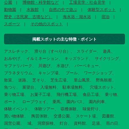
公園
博物館・科学館など
工場見学・社会見学
動物園
水族館
自然の中で遊ぶ
体験型スポット
歴史（古民家、古墳など）
海水浴・湖水浴
宿泊
スポーツ
その他のスポット
掲載スポットの主な特徴・ポイント
アスレチック
滑り台（すべり台）
スライダー
遊具
おみやげ
イルミネーション
キッズランド
サイクリング
サファリパーク
川遊び
水遊び
バーベキュー
プラネタリウム
キャンプ場
プール
ワークショップ
散策
迷路
芝そり
芝生広場
里山風景
野鳥観察
魚つり
展望台
入場無料
駐車場無料
穴場スポット
乗り物工場
お菓子工場
飛行機工場
食品工場
乗り物
ボート
ロープウェイ
乗馬
園内バス
園内列車
体験イベント
体験ツアー
収穫体験
味覚狩り
買い物体験
陶芸体験
交通公園
スケート場
図書館
国営公園
城
洞窟探検
灯台
資料館
足湯
雨の日