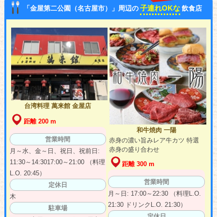
子連れOKな
「金屋第二公園（名古屋市）」周辺の
飲食店
台湾料理 萬来館 金屋店
距離 200 m
和牛焼肉 一陽
営業時間
赤身の濃い旨みレア牛カツ 特選
赤身の盛り合わせ
月～水、金～日、祝日、祝前日:
11:30～14:3017:00～21:00 （料理
距離 300 m
L.O. 20:45）
営業時間
定休日
月～日: 17:00～22:30 （料理L.O.
木
21:30 ドリンクL.O. 21:30）
駐車場
定休日