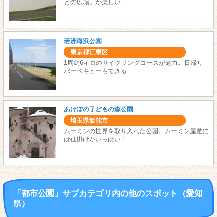
との広場」が楽しい
若洲海浜公園
東京都江東区
1周約6キロのサイクリングコースが魅力。日帰り
バーベキューもできる
あけぼの子どもの森公園
埼玉県飯能市
ムーミンの世界を取り入れた公園。ムーミン屋敷に
は仕掛けがいっぱい！
「都市公園」サブカテゴリ内の他のスポット（愛知
県）