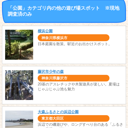
「公園」カテゴリ内の他の遊び場スポット ※現地
調査済のみ
横浜公園
神奈川県横浜市
日本庭園を散策。駅近のお出かけスポット。
藤沢市少年の森
神奈川県藤沢市
20基のアスレチックや木製遊具が楽しい。夏場は
じゃぶじゃぶ池も魅力
大森ふるさとの浜辺公園
東京都大田区
浜辺での磯遊びや、ロングすべり台のある「ふるさ