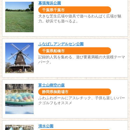
幕張海浜公園
千葉県千葉市
大きな芝生広場や遊具で遊べるわんぱく広場が魅
力。砂浜でも遊べるよ。
ふなばしアンデルセン公園
千葉県船橋市
記録的人気を集める、遊び要素満載の大規模テーマ
パーク。
富士山樹空の森
静岡県御殿場市
ふわふわボールにアスレチック、子供も楽しいパー
クゴルフもオススメ
清水公園