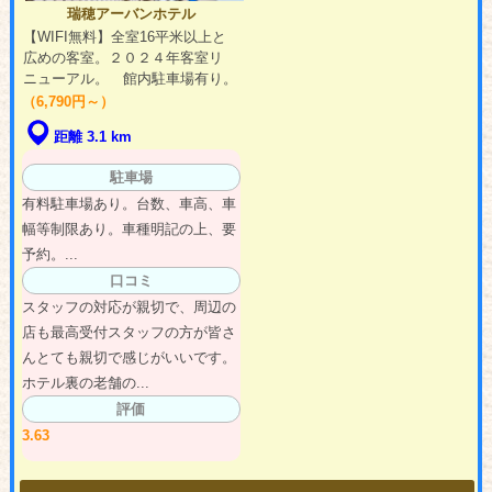
瑞穂アーバンホテル
【WIFI無料】全室16平米以上と
広めの客室。２０２４年客室リ
ニューアル。 館内駐車場有り。
（6,790円～）
距離 3.1 km
駐車場
有料駐車場あり。台数、車高、車
幅等制限あり。車種明記の上、要
予約。...
口コミ
スタッフの対応が親切で、周辺の
店も最高受付スタッフの方が皆さ
んとても親切で感じがいいです。
ホテル裏の老舗の...
評価
3.63