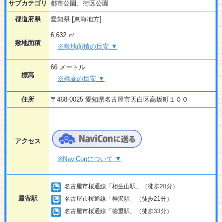
サブカテゴリ
都市公園、街区公園
都道府県
愛知県 [東海地方]
6,632 ㎡
敷地面積
※敷地面積の目安 ▼
66 メートル
標高
※標高の目安 ▼
住所
〒468-0025 愛知県名古屋市天白区高坂町１００
アクセス
※NaviConについて ▼
名古屋市桜通線「相生山駅」（徒歩20分）
最寄駅
名古屋市桜通線「神沢駅」（徒歩21分）
名古屋市桜通線「徳重駅」（徒歩33分）