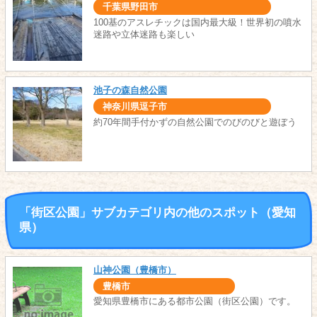
千葉県野田市
100基のアスレチックは国内最大級！世界初の噴水
迷路や立体迷路も楽しい
池子の森自然公園
神奈川県逗子市
約70年間手付かずの自然公園でのびのびと遊ぼう
「街区公園」サブカテゴリ内の他のスポット（愛知
県）
山神公園（豊橋市）
豊橋市
愛知県豊橋市にある都市公園（街区公園）です。