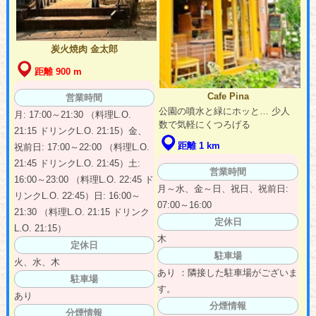
炭火焼肉 金太郎
距離 900 m
Cafe Pina
営業時間
公園の噴水と緑にホッと… 少人
月: 17:00～21:30 （料理L.O.
数で気軽にくつろげる
21:15 ドリンクL.O. 21:15）金、
距離 1 km
祝前日: 17:00～22:00 （料理L.O.
21:45 ドリンクL.O. 21:45）土:
営業時間
16:00～23:00 （料理L.O. 22:45 ド
月～水、金～日、祝日、祝前日:
リンクL.O. 22:45）日: 16:00～
07:00～16:00
21:30 （料理L.O. 21:15 ドリンク
定休日
L.O. 21:15）
木
定休日
駐車場
火、水、木
あり ：隣接した駐車場がございま
駐車場
す。
あり
分煙情報
分煙情報