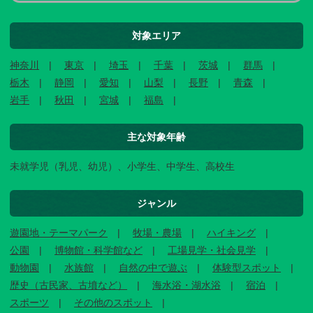
対象エリア
神奈川
東京
埼玉
千葉
茨城
群馬
栃木
静岡
愛知
山梨
長野
青森
岩手
秋田
宮城
福島
主な対象年齢
未就学児（乳児、幼児）、小学生、中学生、高校生
ジャンル
遊園地・テーマパーク
牧場・農場
ハイキング
公園
博物館・科学館など
工場見学・社会見学
動物園
水族館
自然の中で遊ぶ
体験型スポット
歴史（古民家、古墳など）
海水浴・湖水浴
宿泊
スポーツ
その他のスポット