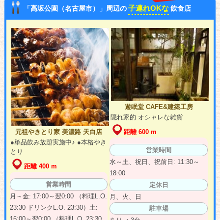
子連れOKな
「高坂公園（名古屋市）」周辺の
飲食店
遊眠堂 CAFE&建築工房
隠れ家的 オシャレな雑貨
距離 600 m
元祖やきとり家 美濃路 天白店
●単品飲み放題実施中♪ ●本格やき
営業時間
とり
水～土、祝日、祝前日: 11:30～
距離 400 m
18:00
営業時間
定休日
月～金: 17:00～翌0:00 （料理L.O.
月、火、日
23:30 ドリンクL.O. 23:30）土:
駐車場
16:00～翌0:00 （料理L.O. 23:30