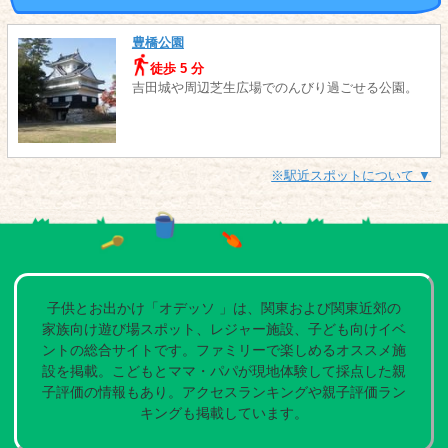
豊橋公園
徒歩 5 分
吉田城や周辺芝生広場でのんびり過ごせる公園。
※駅近スポットについて ▼
子供とお出かけ「オデッソ 」は、関東および関東近郊の
家族向け遊び場スポット、レジャー施設、子ども向けイベ
ントの総合サイトです。ファミリーで楽しめるオススメ施
設を掲載。こどもとママ・パパが現地体験して採点した親
子評価の情報もあり。アクセスランキングや親子評価ラン
キングも掲載しています。