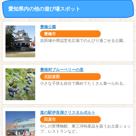
愛知県内の他の遊び場スポット
豊橋公園
豊橋市
吉田城や周辺芝生広場でのんびり過ごせる公園。
豊根村ブルーベリーの里
北設楽郡
小さな子供も自分で摘めてたくさん食べられる。
道の駅伊良湖クリスタルポルト
田原市
やしの実博物館、東三河特産品を扱うお土産ショッ
プ、レストランなど。