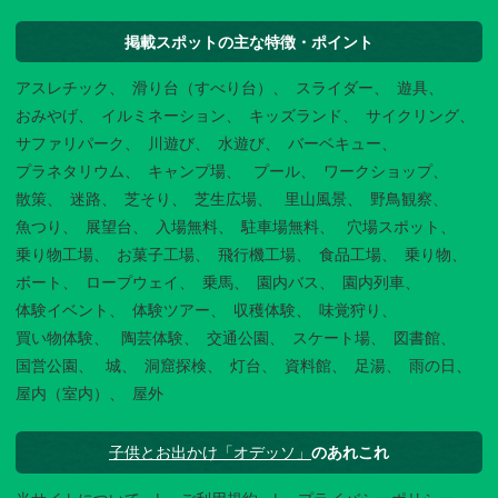
掲載スポットの主な特徴・ポイント
アスレチック
滑り台（すべり台）
スライダー
遊具
おみやげ
イルミネーション
キッズランド
サイクリング
サファリパーク
川遊び
水遊び
バーベキュー
プラネタリウム
キャンプ場
プール
ワークショップ
散策
迷路
芝そり
芝生広場
里山風景
野鳥観察
魚つり
展望台
入場無料
駐車場無料
穴場スポット
乗り物工場
お菓子工場
飛行機工場
食品工場
乗り物
ボート
ロープウェイ
乗馬
園内バス
園内列車
体験イベント
体験ツアー
収穫体験
味覚狩り
買い物体験
陶芸体験
交通公園
スケート場
図書館
国営公園
城
洞窟探検
灯台
資料館
足湯
雨の日
屋内（室内）
屋外
子供とお出かけ「オデッソ」
のあれこれ