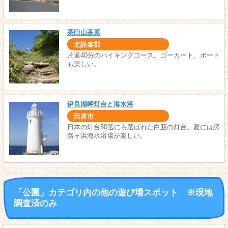
茶臼山高原
北設楽郡
片道40分のハイキングコース。ゴーカート、ボート
も楽しい。
伊良湖岬灯台と海水浴
田原市
日本の灯台50選にも選ばれた白亜の灯台。夏には恋
路ヶ浜海水浴場が楽しい。
「公園」カテゴリ内の他の遊び場スポット ※現地
調査済のみ