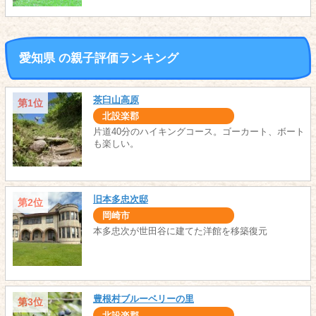
愛知県 の親子評価ランキング
茶臼山高原
第1位
北設楽郡
片道40分のハイキングコース。ゴーカート、ボート
も楽しい。
旧本多忠次邸
第2位
岡崎市
本多忠次が世田谷に建てた洋館を移築復元
豊根村ブルーベリーの里
第3位
北設楽郡