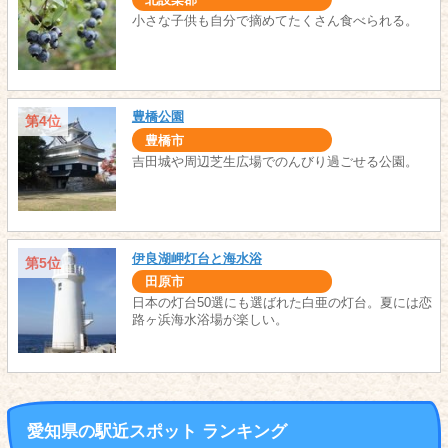
小さな子供も自分で摘めてたくさん食べられる。
豊橋公園
第4位
豊橋市
吉田城や周辺芝生広場でのんびり過ごせる公園。
伊良湖岬灯台と海水浴
第5位
田原市
日本の灯台50選にも選ばれた白亜の灯台。夏には恋
路ヶ浜海水浴場が楽しい。
愛知県の駅近スポット ランキング