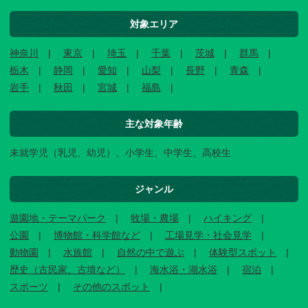
対象エリア
神奈川
東京
埼玉
千葉
茨城
群馬
栃木
静岡
愛知
山梨
長野
青森
岩手
秋田
宮城
福島
主な対象年齢
未就学児（乳児、幼児）、小学生、中学生、高校生
ジャンル
遊園地・テーマパーク
牧場・農場
ハイキング
公園
博物館・科学館など
工場見学・社会見学
動物園
水族館
自然の中で遊ぶ
体験型スポット
歴史（古民家、古墳など）
海水浴・湖水浴
宿泊
スポーツ
その他のスポット