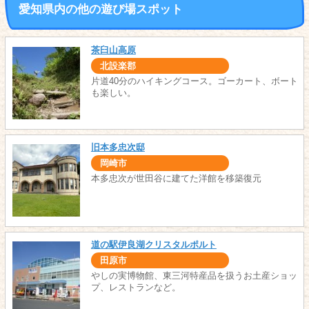
愛知県内の他の遊び場スポット
茶臼山高原
北設楽郡
片道40分のハイキングコース。ゴーカート、ボート
も楽しい。
旧本多忠次邸
岡崎市
本多忠次が世田谷に建てた洋館を移築復元
道の駅伊良湖クリスタルポルト
田原市
やしの実博物館、東三河特産品を扱うお土産ショッ
プ、レストランなど。