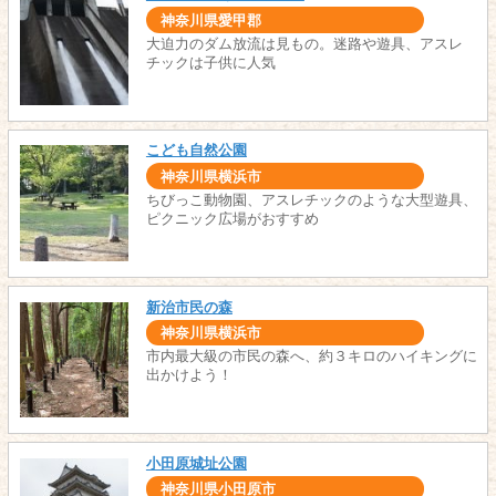
神奈川県愛甲郡
大迫力のダム放流は見もの。迷路や遊具、アスレ
チックは子供に人気
こども自然公園
神奈川県横浜市
ちびっこ動物園、アスレチックのような大型遊具、
ピクニック広場がおすすめ
新治市民の森
神奈川県横浜市
市内最大級の市民の森へ、約３キロのハイキングに
出かけよう！
小田原城址公園
神奈川県小田原市