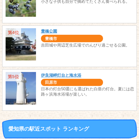
小さな子供も自分で摘めてたくさん食べられる。
豊橋公園
第4位
豊橋市
吉田城や周辺芝生広場でのんびり過ごせる公園。
伊良湖岬灯台と海水浴
第5位
田原市
日本の灯台50選にも選ばれた白亜の灯台。夏には恋
路ヶ浜海水浴場が楽しい。
愛知県の駅近スポット ランキング