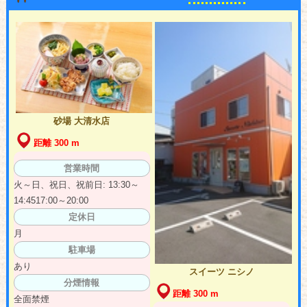
砂場 大清水店
距離 300 m
営業時間
火～日、祝日、祝前日: 13:30～
14:4517:00～20:00
定休日
月
駐車場
あり
スイーツ ニシノ
分煙情報
距離 300 m
全面禁煙