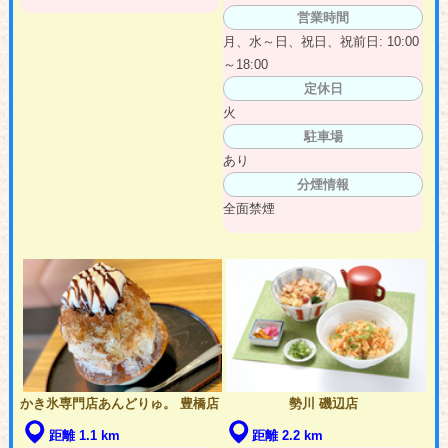
営業時間
月、水～日、祝日、祝前日: 10:00
～18:00
定休日
火
駐車場
あり
分煙情報
全面禁煙
かき氷専門店あんどりゅ。 豊橋店
勢川 磯辺店
距離 1.1 km
距離 2.2 km