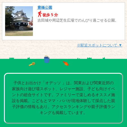
豊橋公園
徒歩 5 分
吉田城や周辺芝生広場でのんびり過ごせる公園。
※駅近スポットについて ▼
子供とお出かけ「オデッソ 」は、関東および関東近郊の
家族向け遊び場スポット、レジャー施設、子ども向けイベ
ントの総合サイトです。ファミリーで楽しめるオススメ施
設を掲載。こどもとママ・パパが現地体験して採点した親
子評価の情報もあり。アクセスランキングや親子評価ラン
キングも掲載しています。