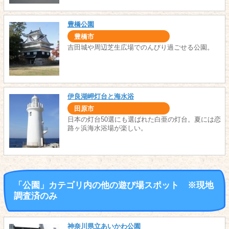
豊橋公園
豊橋市
吉田城や周辺芝生広場でのんびり過ごせる公園。
伊良湖岬灯台と海水浴
田原市
日本の灯台50選にも選ばれた白亜の灯台。夏には恋
路ヶ浜海水浴場が楽しい。
「公園」カテゴリ内の他の遊び場スポット ※現地
調査済のみ
神奈川県立あいかわ公園