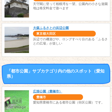
天守閣に登って相模湾を一望。公園内の小さな遊園
地は格安料金で遊べます
大森ふるさとの浜辺公園
東京都大田区
浜辺での磯遊びや、ロングすべり台のある「ふるさ
との広場」が楽しい
「都市公園」サブカテゴリ内の他のスポット（愛知
県）
広畑公園（豊橋市）
豊橋市
愛知県豊橋市にある都市公園（街区公園）です。