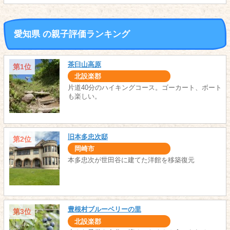
愛知県 の親子評価ランキング
茶臼山高原
第1位
北設楽郡
片道40分のハイキングコース。ゴーカート、ボート
も楽しい。
旧本多忠次邸
第2位
岡崎市
本多忠次が世田谷に建てた洋館を移築復元
豊根村ブルーベリーの里
第3位
北設楽郡