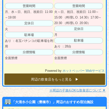
営業時間
営業時間
月、水～日、祝日、祝前日: 11:00
火～日、祝日、祝前日: 11:00～
～19:00
15:00 （料理L.O. 14:30）17:00～
20:30 （料理L.O. 20:00）
定休日
定休日
火
月
駐車場
駐車場
あり ：名宝パチンコの駐車場を利
用
あり ：28台
分煙情報
分煙情報
全面禁煙
全面禁煙
Powered by
ホットペッパー Webサービス
周辺の飲食店をもっと見る ▶︎
※周辺の子連れOKな飲食店について ▼
「大清水小公園（豊橋市）」周辺のおすすめ宿泊施設