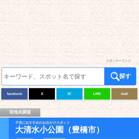
スポンサーリンク
探す
facebook
X
B!
LINE
mail
現地未調査
子供におすすめのお出かけスポット
大清水小公園（豊橋市）