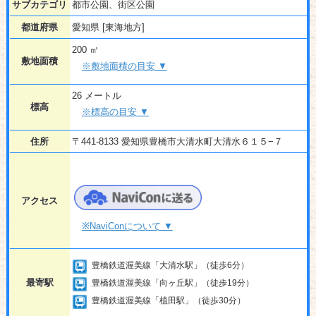
サブカテゴリ
都市公園、街区公園
都道府県
愛知県 [東海地方]
200 ㎡
敷地面積
※敷地面積の目安 ▼
26 メートル
標高
※標高の目安 ▼
住所
〒441-8133 愛知県豊橋市大清水町大清水６１５−７
アクセス
※NaviConについて ▼
豊橋鉄道渥美線「大清水駅」（徒歩6分）
最寄駅
豊橋鉄道渥美線「向ヶ丘駅」（徒歩19分）
豊橋鉄道渥美線「植田駅」（徒歩30分）