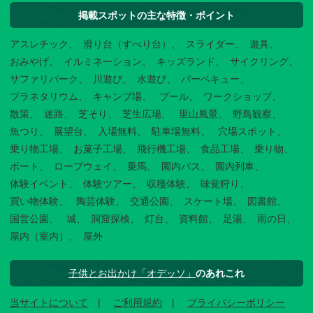
掲載スポットの主な特徴・ポイント
アスレチック
滑り台（すべり台）
スライダー
遊具
おみやげ
イルミネーション
キッズランド
サイクリング
サファリパーク
川遊び
水遊び
バーベキュー
プラネタリウム
キャンプ場
プール
ワークショップ
散策
迷路
芝そり
芝生広場
里山風景
野鳥観察
魚つり
展望台
入場無料
駐車場無料
穴場スポット
乗り物工場
お菓子工場
飛行機工場
食品工場
乗り物
ボート
ロープウェイ
乗馬
園内バス
園内列車
体験イベント
体験ツアー
収穫体験
味覚狩り
買い物体験
陶芸体験
交通公園
スケート場
図書館
国営公園
城
洞窟探検
灯台
資料館
足湯
雨の日
屋内（室内）
屋外
子供とお出かけ「オデッソ」
のあれこれ
当サイトについて
ご利用規約
プライバシーポリシー