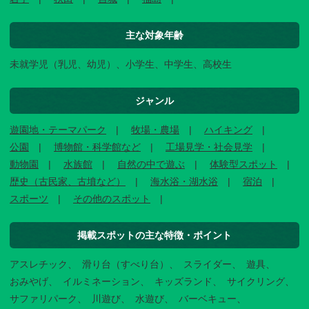
主な対象年齢
未就学児（乳児、幼児）、小学生、中学生、高校生
ジャンル
遊園地・テーマパーク
牧場・農場
ハイキング
公園
博物館・科学館など
工場見学・社会見学
動物園
水族館
自然の中で遊ぶ
体験型スポット
歴史（古民家、古墳など）
海水浴・湖水浴
宿泊
スポーツ
その他のスポット
掲載スポットの主な特徴・ポイント
アスレチック
滑り台（すべり台）
スライダー
遊具
おみやげ
イルミネーション
キッズランド
サイクリング
サファリパーク
川遊び
水遊び
バーベキュー