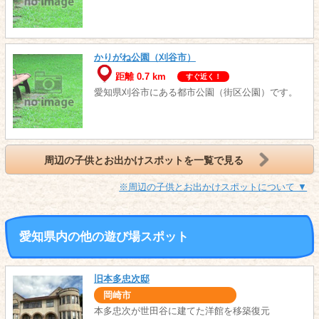
かりがね公園（刈谷市）
距離 0.7 km
すぐ近く！
愛知県刈谷市にある都市公園（街区公園）です。
周辺の子供とお出かけスポットを一覧で見る
※周辺の子供とお出かけスポットについて ▼
愛知県内の他の遊び場スポット
旧本多忠次邸
岡崎市
本多忠次が世田谷に建てた洋館を移築復元