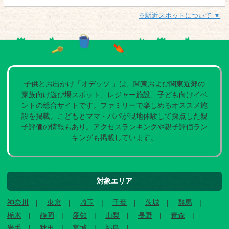
※駅近スポットについて ▼
子供とお出かけ「オデッソ 」は、関東および関東近郊の
家族向け遊び場スポット、レジャー施設、子ども向けイベ
ントの総合サイトです。ファミリーで楽しめるオススメ施
設を掲載。こどもとママ・パパが現地体験して採点した親
子評価の情報もあり。アクセスランキングや親子評価ラン
キングも掲載しています。
対象エリア
神奈川
東京
埼玉
千葉
茨城
群馬
栃木
静岡
愛知
山梨
長野
青森
岩手
秋田
宮城
福島