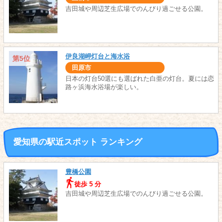
吉田城や周辺芝生広場でのんびり過ごせる公園。
伊良湖岬灯台と海水浴
第5位
田原市
日本の灯台50選にも選ばれた白亜の灯台。夏には恋
路ヶ浜海水浴場が楽しい。
愛知県の駅近スポット ランキング
豊橋公園
徒歩 5 分
吉田城や周辺芝生広場でのんびり過ごせる公園。