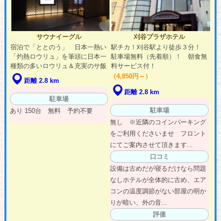
サウナイーグル
刈谷プラザホテル
宿泊で「ととのう」 日本一熱い
駅チカ！刈谷駅より徒歩３分！
「灼熱ロウリュ」を筆頭に日本一
駐車場無料（先着順）！ 朝食無
種類の多いロウリュ＆充実のサ飯
料サービス付！
（4,850円～）
距離 2.8 km
距離 2.8 km
駐車場
駐車場
あり 150台 無料 予約不要
無し ※近隣のコインパーキング
をご利用くださいませ フロント
にてご案内させて頂きます...
口コミ
設備は古めだが寝るだけなら問題
なしホテルが全体的に古め、エア
コンの温度調節がない部屋の明か
りが暗い、外の音...
評価