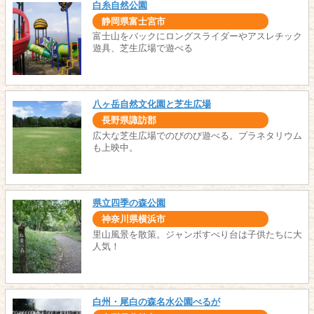
白糸自然公園
静岡県富士宮市
富士山をバックにロングスライダーやアスレチック
遊具、芝生広場で遊べる
八ヶ岳自然文化園と芝生広場
長野県諏訪郡
広大な芝生広場でのびのび遊べる。プラネタリウム
も上映中。
県立四季の森公園
神奈川県横浜市
里山風景を散策。ジャンボすべり台は子供たちに大
人気！
白州・尾白の森名水公園べるが