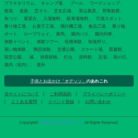
プラネタリウム
キャンプ場
プール
ワークショップ
散策
迷路
芝そり
芝生広場
里山風景
野鳥観察
魚つり
展望台
入場無料
駐車場無料
穴場スポット
乗り物工場
お菓子工場
飛行機工場
食品工場
乗り物
ボート
ロープウェイ
乗馬
園内バス
園内列車
体験イベント
体験ツアー
収穫体験
味覚狩り
買い物体験
陶芸体験
交通公園
スケート場
図書館
国営公園
城
洞窟探検
灯台
資料館
足湯
雨の日
屋内（室内）
屋外
子供とお出かけ「オデッソ」
のあれこれ
当サイトについて
ご利用規約
プライバシーポリシー
よくある質問
イベント登録
お問い合わせ
Copyright©
子供とお出かけ[オデッソ]
. All Rights Reserved.