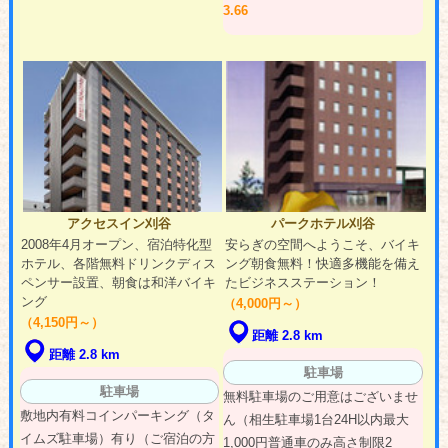
3.66
アクセスイン刈谷
パークホテル刈谷
2008年4月オープン、宿泊特化型
安らぎの空間へようこそ、バイキ
ホテル、各階無料ドリンクディス
ング朝食無料！快適多機能を備え
ペンサー設置、朝食は和洋バイキ
たビジネスステーション！
ング
（4,000円～）
（4,150円～）
距離 2.8 km
距離 2.8 km
駐車場
駐車場
無料駐車場のご用意はございませ
敷地内有料コインパーキング（タ
ん（相生駐車場1台24H以内最大
イムズ駐車場）有り（ご宿泊の方
1,000円普通車のみ高さ制限2