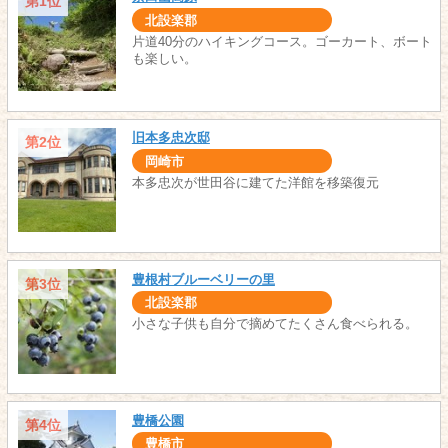
第1位
北設楽郡
片道40分のハイキングコース。ゴーカート、ボート
も楽しい。
旧本多忠次邸
第2位
岡崎市
本多忠次が世田谷に建てた洋館を移築復元
豊根村ブルーベリーの里
第3位
北設楽郡
小さな子供も自分で摘めてたくさん食べられる。
豊橋公園
第4位
豊橋市