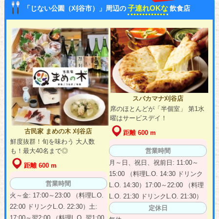
子連れOKな
「じない公園（刈谷市）」周辺の
飲食店
スバカマナ刈谷店
席のほとんどが「半個室」 第1水
曜はサービスデイ！
古民家 まめの木 刈谷店
距離 600 m
鮮度抜群！旬を味わう 大人数
も！最大40名まで◎
営業時間
月～日、祝日、祝前日: 11:00～
距離 600 m
15:00 （料理L.O. 14:30 ドリンク
営業時間
L.O. 14:30）17:00～22:00 （料理
火～金: 17:00～23:00 （料理L.O.
L.O. 21:30 ドリンクL.O. 21:30）
22:00 ドリンクL.O. 22:30）土:
定休日
17:00～翌2:00 （料理L.O. 翌1:00