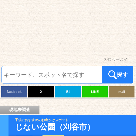
スポンサーリンク
探す
facebook
X
B!
LINE
mail
現地未調査
子供におすすめのお出かけスポット
じない公園（刈谷市）