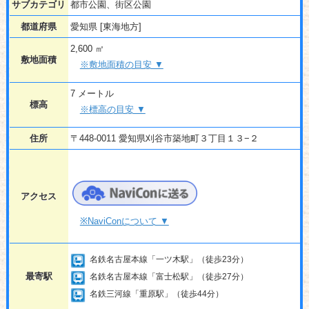
サブカテゴリ
都市公園、街区公園
都道府県
愛知県 [東海地方]
2,600 ㎡
敷地面積
※敷地面積の目安 ▼
7 メートル
標高
※標高の目安 ▼
住所
〒448-0011 愛知県刈谷市築地町３丁目１３−２
アクセス
※NaviConについて ▼
名鉄名古屋本線「一ツ木駅」（徒歩23分）
最寄駅
名鉄名古屋本線「富士松駅」（徒歩27分）
名鉄三河線「重原駅」（徒歩44分）