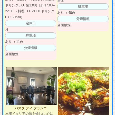
無休
ドリンクL.O. 翌1:00）日: 17:00～
駐車場
22:00 （料理L.O. 21:00 ドリンク
あり ：40台
L.O. 21:30）
分煙情報
定休日
全面禁煙
月
駐車場
あり ：11台
分煙情報
全面禁煙
パスタ ディ フランコ
本場イタリアの味を愉しむ 心に