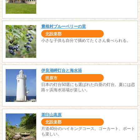
豊根村ブルーベリーの里
北設楽郡
小さな子供も自分で摘めてたくさん食べられる。
伊良湖岬灯台と海水浴
田原市
日本の灯台50選にも選ばれた白亜の灯台。夏には恋
路ヶ浜海水浴場が楽しい。
茶臼山高原
北設楽郡
片道40分のハイキングコース。ゴーカート、ボート
も楽しい。