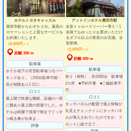
ホテルトヨタキャッスル
アットインホテル豊田市駅
豊田市駅からわずか２分。最高の
全室トゥルースリーパー導入！1
ロケーションと上質なサービスを
名様でもゆったりお寛ぎいただけ
お約束いたします。
るダブル以上の客室のみ完備。全
室禁煙。
（8,000円～）
（5,055円～）
距離 300 m
距離 400 m
駐車場
駐車場
ホテル地下の市営駐車場コモパー
有り（有料） 約1000台 駐車場
キングあり。（250台駐車可能・
2カ所 ■予約不要 ■二輪駐車不
高さ制限あり2.1㍍）...
可...
口コミ
口コミ
最上階で快適な睡眠、設備の一部
タッチパネルの配置で個人情報が
に難あり最上階の部屋でした。ホ
丸見えチェックインにタッチパネ
テルは綺麗で清潔で朝までぐっす
ルが導入されていたのですが、フ
り眠る事が出来ま...
ロントに縦で立て...
評価