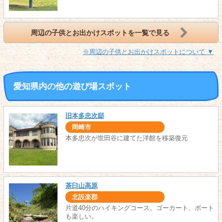
周辺の子供とお出かけスポットを一覧で見る
※周辺の子供とお出かけスポットについて ▼
愛知県内の他の遊び場スポット
旧本多忠次邸
岡崎市
本多忠次が世田谷に建てた洋館を移築復元
茶臼山高原
北設楽郡
片道40分のハイキングコース。ゴーカート、ボート
も楽しい。