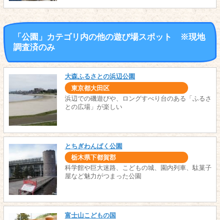
「公園」カテゴリ内の他の遊び場スポット ※現地
調査済のみ
大森ふるさとの浜辺公園
東京都大田区
浜辺での磯遊びや、ロングすべり台のある「ふるさ
との広場」が楽しい
とちぎわんぱく公園
栃木県下都賀郡
科学館や巨大迷路、こどもの城、園内列車、駄菓子
屋など魅力がつまった公園
富士山こどもの国