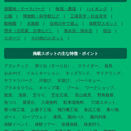
遊園地・テーマパーク
牧場・農場
ハイキング
公園
博物館・科学館など
工場見学・社会見学
動物園
水族館
自然の中で遊ぶ
体験型スポット
歴史（古民家、古墳など）
海水浴・湖水浴
宿泊
スポーツ
その他のスポット
掲載スポットの主な特徴・ポイント
アスレチック
滑り台（すべり台）
スライダー
遊具
おみやげ
イルミネーション
キッズランド
サイクリング
サファリパーク
川遊び
水遊び
バーベキュー
プラネタリウム
キャンプ場
プール
ワークショップ
散策
迷路
芝そり
芝生広場
里山風景
野鳥観察
魚つり
展望台
入場無料
駐車場無料
穴場スポット
乗り物工場
お菓子工場
飛行機工場
食品工場
乗り物
ボート
ロープウェイ
乗馬
園内バス
園内列車
体験イベント
体験ツアー
収穫体験
味覚狩り