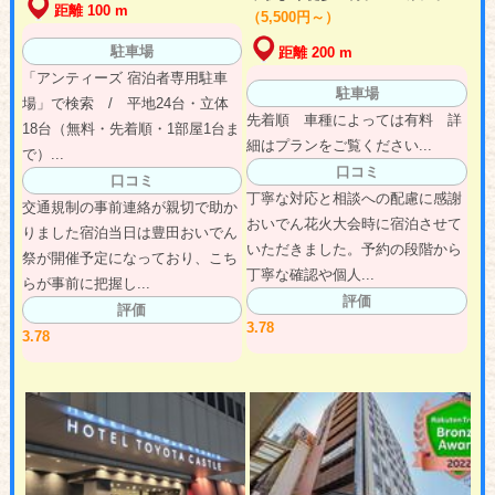
距離 100 m
（5,500円～）
駐車場
距離 200 m
「アンティーズ 宿泊者専用駐車
駐車場
場」で検索 / 平地24台・立体
先着順 車種によっては有料 詳
18台（無料・先着順・1部屋1台ま
細はプランをご覧ください...
で）...
口コミ
口コミ
丁寧な対応と相談への配慮に感謝
交通規制の事前連絡が親切で助か
おいでん花火大会時に宿泊させて
りました宿泊当日は豊田おいでん
いただきました。予約の段階から
祭が開催予定になっており、こち
丁寧な確認や個人...
らが事前に把握し...
評価
評価
3.78
3.78