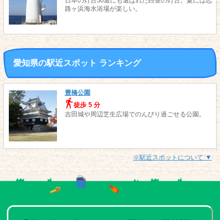
日本の灯台50選にも選ばれた白亜の灯台。夏には恋
路ヶ浜海水浴場が楽しい。
愛知県の駅近スポット ランキング
豊橋公園
徒歩 5 分
吉田城や周辺芝生広場でのんびり過ごせる公園。
※駅近スポットについて ▼