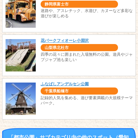
静岡県富士市
迷路や、アスレチック、水遊び、カヌーなど多彩な
遊びが楽しめる
花パークフィオーレ小淵沢
山梨県北杜市
四季の花々に囲まれた入場無料の公園。遊具やジャ
ブジャブ池も楽しい
ふなばしアンデルセン公園
千葉県船橋市
記録的人気を集める、遊び要素満載の大規模テーマ
パーク。
「都市公園」サブカテゴリ内の他のスポット（愛知