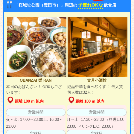
子連れOKな
「桜城址公園（豊田市）」周辺の
飲食店
OBANZAI 欒 RAN
古月小酒館
本日のおばんざい！ 個室もござ
絶品中華を食べ尽くす！ 最大貸
います！
切人数は32人！
距離 100 m 以内
距離 100 m 以内
営業時間
営業時間
火～金: 17:00～23:00土: 16:00～
月～土: 17:30～23:30 （料理L.O.
23:00
23:00 ドリンクL.O. 23:00）
定休日
定休日