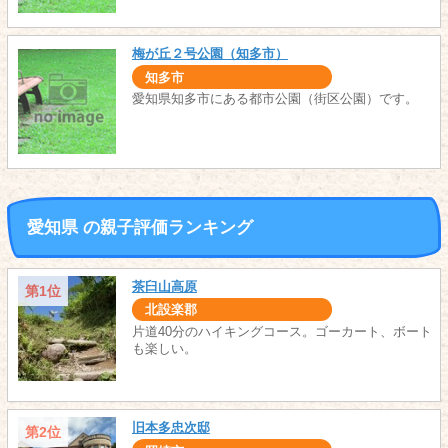
梅が丘２号公園（知多市）
知多市
愛知県知多市にある都市公園（街区公園）です。
愛知県 の親子評価ランキング
茶臼山高原
第1位
北設楽郡
片道40分のハイキングコース。ゴーカート、ボート
も楽しい。
旧本多忠次邸
第2位