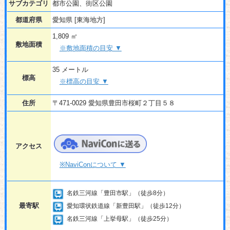
サブカテゴリ
都市公園、街区公園
都道府県
愛知県 [東海地方]
1,809 ㎡
敷地面積
※敷地面積の目安 ▼
35 メートル
標高
※標高の目安 ▼
住所
〒471-0029 愛知県豊田市桜町２丁目５８
アクセス
※NaviConについて ▼
名鉄三河線「豊田市駅」（徒歩8分）
最寄駅
愛知環状鉄道線「新豊田駅」（徒歩12分）
名鉄三河線「上挙母駅」（徒歩25分）