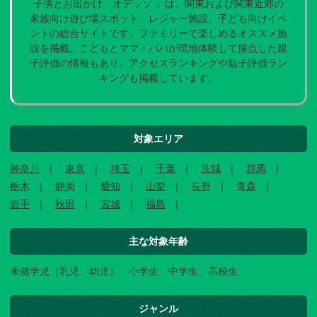
子供とお出かけ「オデッソ 」は、関東および関東近郊の
家族向け遊び場スポット、レジャー施設、子ども向けイベ
ントの総合サイトです。ファミリーで楽しめるオススメ施
設を掲載。こどもとママ・パパが現地体験して採点した親
子評価の情報もあり。アクセスランキングや親子評価ラン
キングも掲載しています。
対象エリア
神奈川
東京
埼玉
千葉
茨城
群馬
栃木
静岡
愛知
山梨
長野
青森
岩手
秋田
宮城
福島
主な対象年齢
未就学児（乳児、幼児）、小学生、中学生、高校生
ジャンル