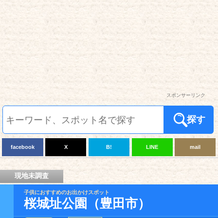
スポンサーリンク
探す
facebook
X
B!
LINE
mail
現地未調査
子供におすすめのお出かけスポット
桜城址公園（豊田市）