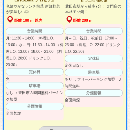
La Rozetta ラ ロゼッタ
もつ二郎 桜町店
色鮮やかなランチ前菜 新鮮野菜
豊田市駅から徒歩7分！ 専門店の
が美味しい◎
本格モツ鍋！
距離 100 m 以内
距離 200 m
営業時間
営業時間
月: 11:30～14:00 （料理L.O.
月～日、祝日、祝前日: 17:00～
13:00）水～日: 11:30～14:00 （料
23:00 （料理L.O. 22:00 ドリンク
理L.O. 13:00）18:00～21:00 （料
L.O. 22:30）
理L.O. 20:00 ドリンクL.O.
定休日
20:30）
定休日なし
定休日
駐車場
火
あり ：フリーパーキング加盟 3
駐車場
時間無料
なし ：豊田市３時間無料パーキン
分煙情報
グ加盟
全面禁煙
分煙情報
全面禁煙