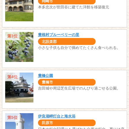
岡崎市
本多忠次が世田谷に建てた洋館を移築復元
豊根村ブルーベリーの里
第3位
北設楽郡
小さな子供も自分で摘めてたくさん食べられる。
豊橋公園
第4位
豊橋市
吉田城や周辺芝生広場でのんびり過ごせる公園。
伊良湖岬灯台と海水浴
第5位
田原市