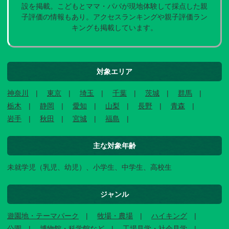
設を掲載。こどもとママ・パパが現地体験して採点した親
子評価の情報もあり。アクセスランキングや親子評価ラン
キングも掲載しています。
対象エリア
神奈川
東京
埼玉
千葉
茨城
群馬
栃木
静岡
愛知
山梨
長野
青森
岩手
秋田
宮城
福島
主な対象年齢
未就学児（乳児、幼児）、小学生、中学生、高校生
ジャンル
遊園地・テーマパーク
牧場・農場
ハイキング
公園
博物館・科学館など
工場見学・社会見学