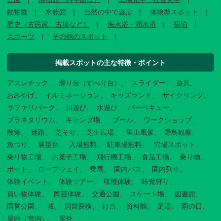
動物園
水族館
自然の中で遊ぶ
体験型スポット
歴史（古民家、古墳など）
海水浴・湖水浴
宿泊
スポーツ
その他のスポット
掲載スポットの主な特徴・ポイント
アスレチック
滑り台（すべり台）
スライダー
遊具
おみやげ
イルミネーション
キッズランド
サイクリング
サファリパーク
川遊び
水遊び
バーベキュー
プラネタリウム
キャンプ場
プール
ワークショップ
散策
迷路
芝そり
芝生広場
里山風景
野鳥観察
魚つり
展望台
入場無料
駐車場無料
穴場スポット
乗り物工場
お菓子工場
飛行機工場
食品工場
乗り物
ボート
ロープウェイ
乗馬
園内バス
園内列車
体験イベント
体験ツアー
収穫体験
味覚狩り
買い物体験
陶芸体験
交通公園
スケート場
図書館
国営公園
城
洞窟探検
灯台
資料館
足湯
雨の日
屋内（室内）
屋外