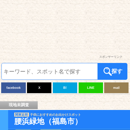
スポンサーリンク
探す
facebook
X
B!
LINE
mail
現地未調査
関東近郊
子供におすすめのお出かけスポット
腰浜緑地（福島市）