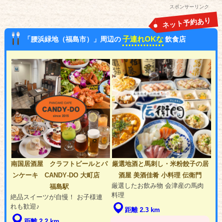
スポンサーリンク
ネット予約あり
子連れOKな
「腰浜緑地（福島市）」周辺の
飲食店
南国居酒屋 クラフトビールとパ
厳選地酒と馬刺し・米粉餃子の居
ンケーキ CANDY‐DO 大町店
酒屋 美酒佳肴 小料理 伝衛門
厳選したお飲み物 会津産の馬肉
福島駅
料理
絶品スイーツが自慢！ お子様連
れも歓迎♪
距離 2.3 km
距離 2.2 km