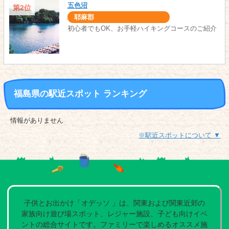
五色沼
第2位
耶麻郡
初心者でもOK、お手軽ハイキングコースのご紹介
福島県の駅近スポット ランキング
情報がありません
※駅近スポットについて ▼
子供とお出かけ「オデッソ 」は、関東および関東近郊の
家族向け遊び場スポット、レジャー施設、子ども向けイベ
ントの総合サイトです。ファミリーで楽しめるオススメ施