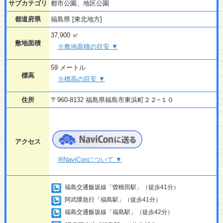
サブカテゴリ
都市公園、地区公園
都道府県
福島県 [東北地方]
37,900 ㎡
敷地面積
※敷地面積の目安 ▼
59 メートル
標高
※標高の目安 ▼
住所
〒960-8132 福島県福島市東浜町２２−１０
アクセス
※NaviConについて ▼
福島交通飯坂線「曽根田駅」（徒歩41分）
阿武隈急行「福島駅」（徒歩41分）
福島交通飯坂線「福島駅」（徒歩42分）