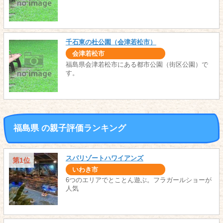
千石東の杜公園（会津若松市）
会津若松市
福島県会津若松市にある都市公園（街区公園）で
す。
福島県 の親子評価ランキング
スパリゾートハワイアンズ
第1位
いわき市
6つのエリアでとことん遊ぶ。フラガールショーが
人気