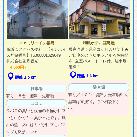
ファミリーイン福島
和風ホテル福島屋
飯坂ICアクセス便利。【インボイ
農家直送！県産コシヒカリ使用★
ス登録番号】T5380001029649
ご自宅のようなホッとするお時間
株式会社花月観光
を♪全室バス・トイレ付、駐車場
無料！
（4,500円～）
距離 1.6 km
距離 1.5 km
駐車場
駐車場
有り／１０台、無料／先着順※大
有り ８台 無料 先着順
型車は直接宿までご相談下さ
口コミ
い。...
タバコの臭いと設備の不備が目立
つとにかくヤニ臭かったです。風
呂の壁・床にはカビが目立ちバス
タブも微妙。シャ...