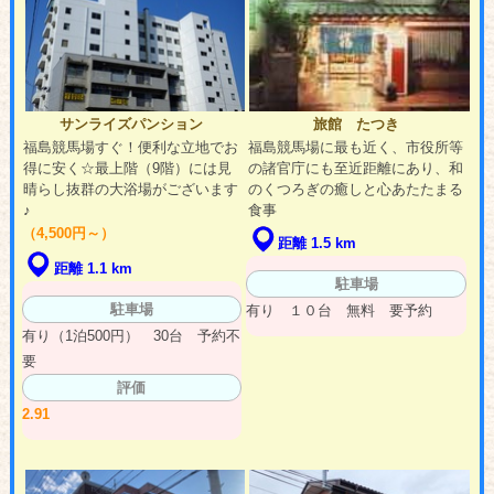
サンライズパンション
旅館 たつき
福島競馬場すぐ！便利な立地でお
福島競馬場に最も近く、市役所等
得に安く☆最上階（9階）には見
の諸官庁にも至近距離にあり、和
晴らし抜群の大浴場がございます
のくつろぎの癒しと心あたたまる
♪
食事
（4,500円～）
距離 1.5 km
距離 1.1 km
駐車場
駐車場
有り １０台 無料 要予約
有り（1泊500円） 30台 予約不
要
評価
2.91