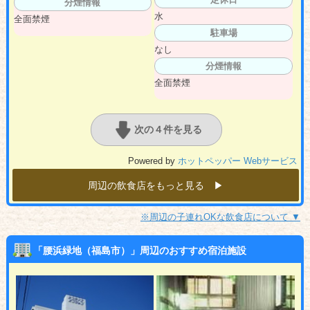
分煙情報
水
全面禁煙
駐車場
なし
分煙情報
全面禁煙
次の４件を見る
Powered by
ホットペッパー Webサービス
周辺の飲食店をもっと見る ▶︎
※周辺の子連れOKな飲食店について ▼
「腰浜緑地（福島市）」周辺のおすすめ宿泊施設