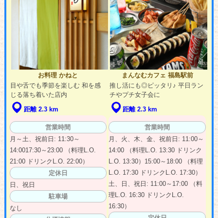
お料理 かねと
まんなむカフェ 福島駅前
目や舌でも季節を楽しむ 和を感
推し活にも◎ピッタリ♪ 平日ラン
じる落ち着いた店内
チやプチ女子会に
距離 2.3 km
距離 2.3 km
営業時間
営業時間
月～土、祝前日: 11:30～
月、火、木、金、祝前日: 11:00～
14:0017:30～23:00 （料理L.O.
14:00 （料理L.O. 13:30 ドリンク
21:00 ドリンクL.O. 22:00）
L.O. 13:30）15:00～18:00 （料理
L.O. 17:30 ドリンクL.O. 17:30）
定休日
土、日、祝日: 11:00～17:00 （料
日、祝日
理L.O. 16:30 ドリンクL.O.
駐車場
16:30）
なし
定休日