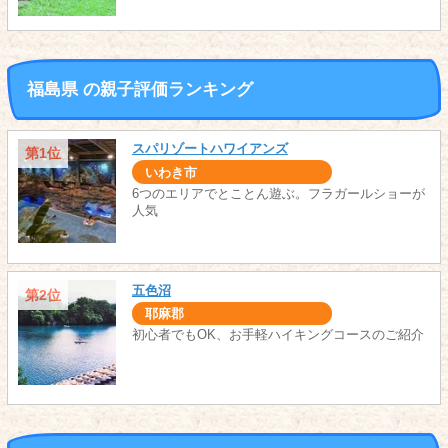
福島県 の親子評価ランキング
スパリゾートハワイアンズ
第1位
いわき市
6つのエリアでとことん遊ぶ。フラガールショーが
人気
五色沼
第2位
耶麻郡
初心者でもOK、お手軽ハイキングコースのご紹介