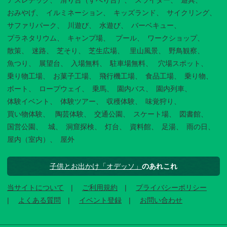
アスレチック
滑り台（すべり台）
スライダー
遊具
おみやげ
イルミネーション
キッズランド
サイクリング
サファリパーク
川遊び
水遊び
バーベキュー
プラネタリウム
キャンプ場
プール
ワークショップ
散策
迷路
芝そり
芝生広場
里山風景
野鳥観察
魚つり
展望台
入場無料
駐車場無料
穴場スポット
乗り物工場
お菓子工場
飛行機工場
食品工場
乗り物
ボート
ロープウェイ
乗馬
園内バス
園内列車
体験イベント
体験ツアー
収穫体験
味覚狩り
買い物体験
陶芸体験
交通公園
スケート場
図書館
国営公園
城
洞窟探検
灯台
資料館
足湯
雨の日
屋内（室内）
屋外
子供とお出かけ「オデッソ」
のあれこれ
当サイトについて
ご利用規約
プライバシーポリシー
よくある質問
イベント登録
お問い合わせ