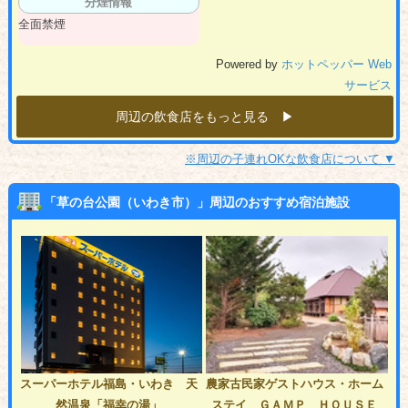
分煙情報
全面禁煙
Powered by
ホットペッパー Web
サービス
周辺の飲食店をもっと見る ▶︎
※周辺の子連れOKな飲食店について ▼
「草の台公園（いわき市）」周辺のおすすめ宿泊施設
スーパーホテル福島・いわき 天
農家古民家ゲストハウス・ホーム
然温泉「福幸の湯」
ステイ ＧＡＭＰ ＨＯＵＳＥ