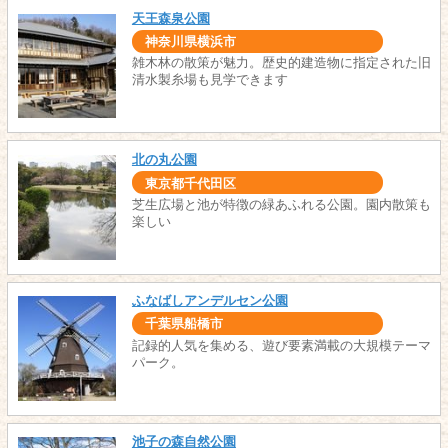
天王森泉公園
神奈川県横浜市
雑木林の散策が魅力。歴史的建造物に指定された旧
清水製糸場も見学できます
北の丸公園
東京都千代田区
芝生広場と池が特徴の緑あふれる公園。園内散策も
楽しい
ふなばしアンデルセン公園
千葉県船橋市
記録的人気を集める、遊び要素満載の大規模テーマ
パーク。
池子の森自然公園