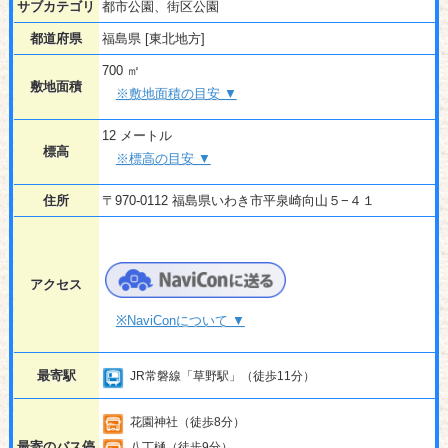
サブカテゴリ
都市公園、街区公園
都道府県
福島県 [東北地方]
700 ㎡
敷地面積
※敷地面積の目安 ▼
12 メートル
標高
※標高の目安 ▼
住所
〒970-0112 福島県いわき市平泉崎向山５−４１
アクセス
※NaviConについて ▼
最寄駅
JR常磐線「草野駅」（徒歩11分）
花園神社（徒歩8分）
最寄のバス停
八丁樋（徒歩9分）