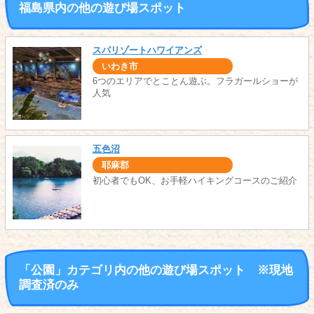
福島県内の他の遊び場スポット
スパリゾートハワイアンズ
いわき市
6つのエリアでとことん遊ぶ。フラガールショーが
人気
五色沼
耶麻郡
初心者でもOK、お手軽ハイキングコースのご紹介
「公園」カテゴリ内の他の遊び場スポット ※現地
調査済のみ