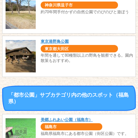
神奈川県逗子市
約70年間手付かずの自然公園でのびのびと遊ぼう
東京港野鳥公園
東京都大田区
年間を通して80種類以上の野鳥を観察できる。園内
散策もおすすめ。
「都市公園」サブカテゴリ内の他のスポット（福島
県）
美郷ふれあい公園（福島市）
福島市
福島県福島市にある都市公園（街区公園）です。