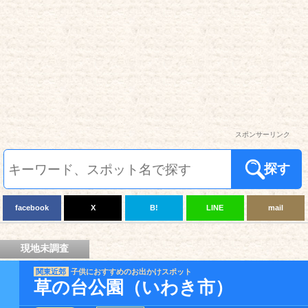
スポンサーリンク
探す
facebook
X
B!
LINE
mail
現地未調査
関東近郊
子供におすすめのお出かけスポット
草の台公園（いわき市）