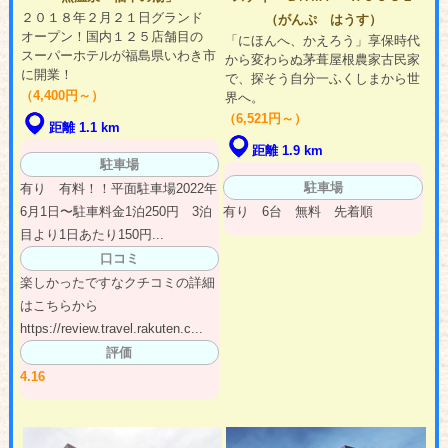
２０１８年２月２１日グランド
（がんぷ はうす）
オープン！国内１２５店舗目の
「にほんへ、かえろう」享保時代
スーパーホテルが福島県いわき市
から変わらぬ茅葺屋根農家古民家
に開業！
で、探そう自分一ふくしまから世
（4,400円～）
界へ。
（6,521円～）
距離 1.1 km
距離 1.9 km
駐車場
駐車場
有り 有料！！平面駐車場2022年
6月1日〜駐車料金1泊250円 3泊
有り 6台 無料 先着順
目より1日あたり150円...
口コミ
楽しかったですなクチコミの詳細
はこちらから
https://review.travel.rakuten.c...
評価
4.16