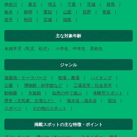
神奈川
東京
埼玉
千葉
茨城
群馬
栃木
静岡
愛知
山梨
長野
青森
岩手
秋田
宮城
福島
主な対象年齢
未就学児（乳児、幼児）、小学生、中学生、高校生
ジャンル
遊園地・テーマパーク
牧場・農場
ハイキング
公園
博物館・科学館など
工場見学・社会見学
動物園
水族館
自然の中で遊ぶ
体験型スポット
歴史（古民家、古墳など）
海水浴・湖水浴
宿泊
スポーツ
その他のスポット
掲載スポットの主な特徴・ポイント