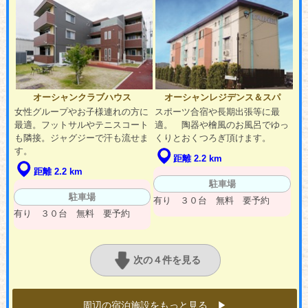
オーシャンクラブハウス
オーシャンレジデンス＆スパ
女性グループやお子様連れの方に
スポーツ合宿や長期出張等に最
最適。フットサルやテニスコート
適。 陶器や檜風のお風呂でゆっ
も隣接。ジャグジーで汗も流せま
くりとおくつろぎ頂けます。
す。
距離 2.2 km
距離 2.2 km
駐車場
駐車場
有り ３０台 無料 要予約
有り ３０台 無料 要予約
次の４件を見る
周辺の宿泊施設をもっと見る ▶︎