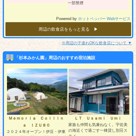
一部禁煙
Powered by
ホットペッパー Webサービス
周辺の飲食店をもっと見る ▶︎
※周辺の子連れOKな飲食店について ▼
「杉本みかん園」周辺のおすすめ宿泊施設
Ｍｅｍｏｒｉａ Ｃｏｌｌｉｎ
ＬＴ Ｕｓａｍｉ Ｕｍｉ
家族も仲間も気兼ねなく。宇佐美
ａ ＩＺＵ８０
の海近くで過ごす一棟貸し別荘ス
２０２４年オープン！伊豆・伊東