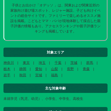
子供とお出かけ「オデッソ 」は、関東および関東近郊の
家族向け遊び場スポット、レジャー施設、子ども向けイベ
ントの総合サイトです。ファミリーで楽しめるオススメ施
設を掲載。こどもとママ・パパが現地体験して採点した親
子評価の情報もあり。アクセスランキングや親子評価ラン
キングも掲載しています。
対象エリア
神奈川
東京
埼玉
千葉
茨城
群馬
栃木
静岡
愛知
山梨
長野
青森
岩手
秋田
宮城
福島
主な対象年齢
未就学児（乳児、幼児）、小学生、中学生、高校生