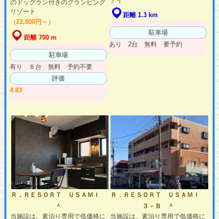
テイ
のドッグラン付きのグランピング
リゾート
距離 1.3 km
（22,800円～）
駐車場
距離 700 m
あり 2台 無料 要予約
駐車場
有り ８台 無料 予約不要
評価
4.83
Ｒ．ＲＥＳＯＲＴ ＵＳＡＭＩ
Ｒ．ＲＥＳＯＲＴ ＵＳＡＭＩ
＾
３－Ｂ ＾
当施設は、素泊り専用で低価格に
当施設は、素泊り専用で低価格に