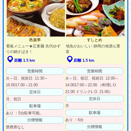
邑楽亭
すしとめ
看板メニュー★広東麺 先代ゆず
地魚がおいしい 静岡の地酒も豊
りの鍋さばき！
富
距離 1.5 km
距離 1.5 km
営業時間
営業時間
火～日、祝前日: 11:30～
火～日、祝日、祝前日: 12:00～
15:0017:00～21:00
14:0017:00～22:00 （料理L.O.
21:00 ドリンクL.O. 21:00）
定休日
定休日
月、祝日
月
駐車場
駐車場
あり ：5台駐車可能。
あり ：6台
分煙情報
分煙情報
禁煙席なし