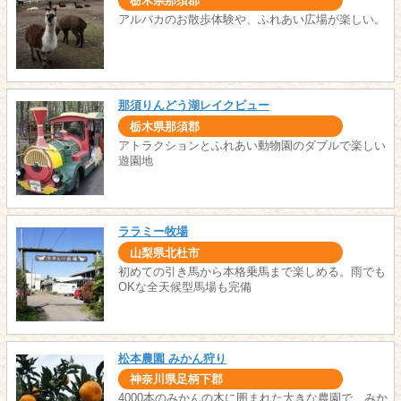
栃木県那須郡
アルパカのお散歩体験や、ふれあい広場が楽しい。
那須りんどう湖レイクビュー
栃木県那須郡
アトラクションとふれあい動物園のダブルで楽しい
遊園地
ララミー牧場
山梨県北杜市
初めての引き馬から本格乗馬まで楽しめる。雨でも
OKな全天候型馬場も完備
松本農園 みかん狩り
神奈川県足柄下郡
4000本のみかんの木に囲まれた大きな農園で、みか