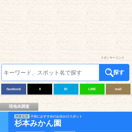
スポンサーリンク
探す
facebook
X
B!
LINE
mail
現地未調査
関東近郊
子供におすすめのお出かけスポット
杉本みかん園