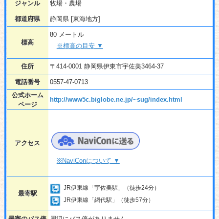
ジャンル
牧場・農場
都道府県
静岡県 [東海地方]
80 メートル
標高
※標高の目安 ▼
住所
〒414-0001 静岡県伊東市宇佐美3464-37
電話番号
0557-47-0713
公式ホーム
http://www5c.biglobe.ne.jp/~sug/index.html
ページ
アクセス
※NaviConについて ▼
JR伊東線「宇佐美駅」（徒歩24分）
最寄駅
JR伊東線「網代駅」（徒歩57分）
最寄のバス停
周辺にバス停がありません