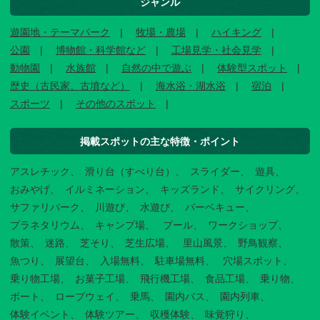
ジャンル
遊園地・テーマパーク
牧場・農場
ハイキング
公園
博物館・科学館など
工場見学・社会見学
動物園
水族館
自然の中で遊ぶ
体験型スポット
歴史（古民家、古墳など）
海水浴・湖水浴
宿泊
スポーツ
その他のスポット
掲載スポットの主な特徴・ポイント
アスレチック
滑り台（すべり台）
スライダー
遊具
おみやげ
イルミネーション
キッズランド
サイクリング
サファリパーク
川遊び
水遊び
バーベキュー
プラネタリウム
キャンプ場
プール
ワークショップ
散策
迷路
芝そり
芝生広場
里山風景
野鳥観察
魚つり
展望台
入場無料
駐車場無料
穴場スポット
乗り物工場
お菓子工場
飛行機工場
食品工場
乗り物
ボート
ロープウェイ
乗馬
園内バス
園内列車
体験イベント
体験ツアー
収穫体験
味覚狩り