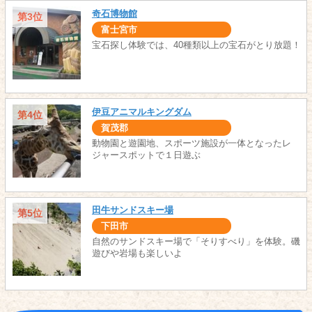
奇石博物館
第3位
富士宮市
宝石探し体験では、40種類以上の宝石がとり放題！
伊豆アニマルキングダム
第4位
賀茂郡
動物園と遊園地、スポーツ施設が一体となったレ
ジャースポットで１日遊ぶ
田牛サンドスキー場
第5位
下田市
自然のサンドスキー場で「そりすべり」を体験。磯
遊びや岩場も楽しいよ