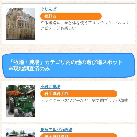
ぐりんぱ
裾野市
立体迷路や、頭と体を使うアスレチック、シルバニ
アビレッジも楽しい
「牧場・農場」カテゴリ内の他の遊び場スポット
※現地調査済のみ
小岩井農場
岩手県岩手郡
トラクターバスツアーなど、魅力的プランが満載
那須アルパカ牧場