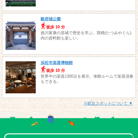
駿府城公園
徒歩 10 分
徳川家康の居城で歴史を学ぶ。巽櫓(たつみやぐら)
内の資料館も楽しい。
浜松市楽器博物館
徒歩 10 分
世界中の楽器1300点を展示。体験ルームで楽器演奏
もできる。
※駅近スポットについて ▼