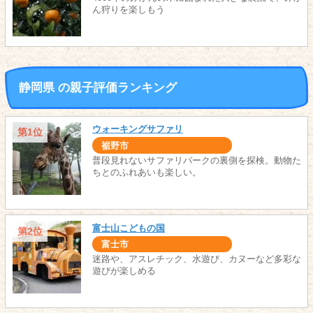
ん狩りを楽しもう
静岡県 の親子評価ランキング
ウォーキングサファリ
第1位
裾野市
普段見れないサファリパークの裏側を探検。動物た
ちとのふれあいも楽しい。
富士山こどもの国
第2位
富士市
迷路や、アスレチック、水遊び、カヌーなど多彩な
遊びが楽しめる