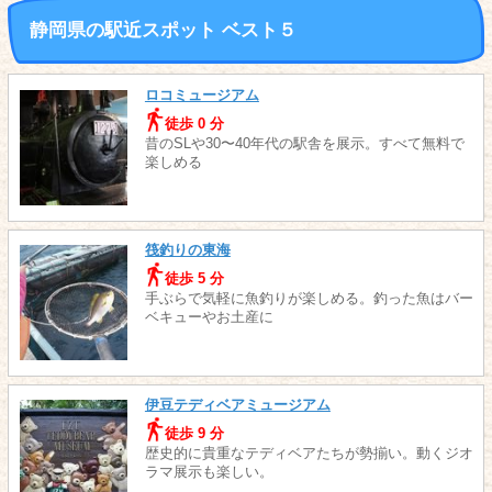
静岡県の駅近スポット ベスト５
ロコミュージアム
徒歩 0 分
昔のSLや30〜40年代の駅舎を展示。すべて無料で
楽しめる
筏釣りの東海
徒歩 5 分
手ぶらで気軽に魚釣りが楽しめる。釣った魚はバー
ベキューやお土産に
伊豆テディベアミュージアム
徒歩 9 分
歴史的に貴重なテディベアたちが勢揃い。動くジオ
ラマ展示も楽しい。