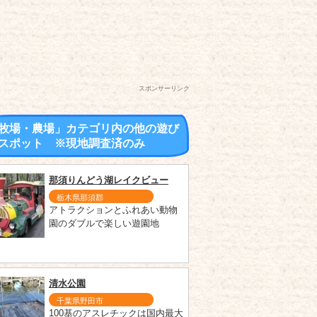
スポンサーリンク
牧場・農場」カテゴリ内の他の遊び
スポット ※現地調査済のみ
那須りんどう湖レイクビュー
栃木県那須郡
アトラクションとふれあい動物
園のダブルで楽しい遊園地
清水公園
千葉県野田市
100基のアスレチックは国内最大