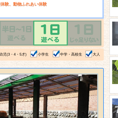
穫体験、動物ふれあい体験
幼児(3・4・5才)
小学生
中学・高校生
大人