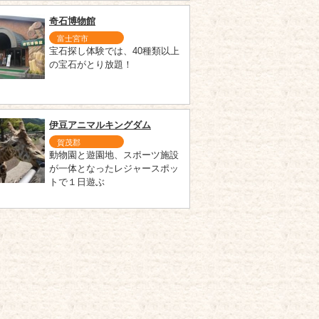
奇石博物館
富士宮市
宝石探し体験では、40種類以上
の宝石がとり放題！
伊豆アニマルキングダム
賀茂郡
動物園と遊園地、スポーツ施設
が一体となったレジャースポッ
トで１日遊ぶ