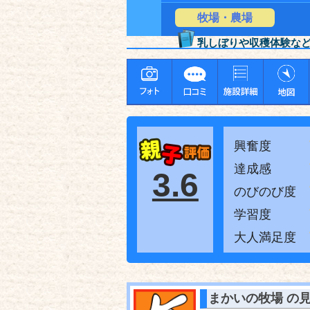
牧場・農場
乳しぼりや収穫体験な
興奮度
達成感
3.6
のびのび度
学習度
大人満足度
まかいの牧場
の