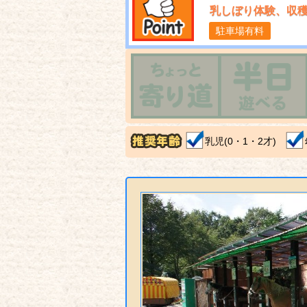
乳しぼり体験、収
駐車場有料
乳児(0・1・2才)