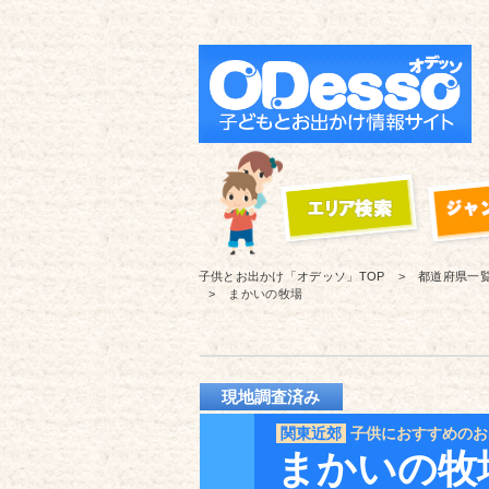
子供とお出かけ「オデッソ」
TOP
都道府県一
まかいの牧場
現地調査済み
関東近郊
子供におすすめのお
まかいの牧