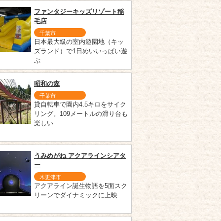
ファンタジーキッズリゾート稲
毛店
千葉市
日本最大級の室内遊園地（キッ
ズランド）で1日めいいっぱい遊
ぶ
昭和の森
千葉市
貸自転車で園内4.5キロをサイク
リング。109メートルの滑り台も
楽しい
うみめがね アクアラインシアタ
ー
木更津市
アクアライン誕生物語を5面スク
リーンでダイナミックに上映