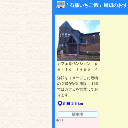
「石橋いちご園」周辺のおす
カフェ＆ペンション ｐ
ｏｌｌｏ ｌｅｐｏ ＾
洋館をイメージした建物
の２階が宿泊施設、１階
ではカフェを営業してお
ります。
距離 3.6 km
駐車場
有り