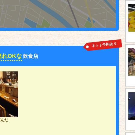
ネット予約あり
連れOKな
飲食店
ぱんだ
m