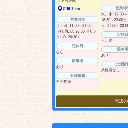
ットも多数
営業時
距離 3 km
水、木: 17:30～2
営業時間
18:30～23:0
月～日: 11:00～21:00
日: 17:00～23:0
（料理L.O. 20:30 ドリン
定休
クL.O. 20:30）
月、火
定休日
駐車
なし
あり
駐車場
分煙情
あり
禁煙席なし
分煙情報
全面禁煙
周辺の