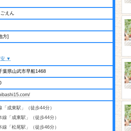
園
ちごえん
地方]
安 ▼
1 千葉県山武市早船1468
0
hibashi15.com/
線「成東駅」（徒歩44分）
本線「成東駅」（徒歩44分）
本線「松尾駅」（徒歩46分）