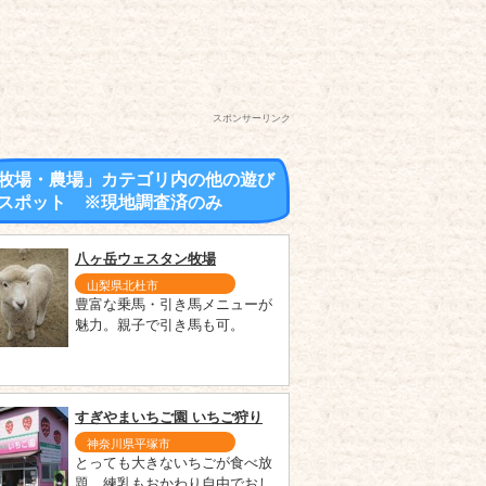
スポンサーリンク
牧場・農場」カテゴリ内の他の遊び
スポット ※現地調査済のみ
八ヶ岳ウェスタン牧場
山梨県北杜市
豊富な乗馬・引き馬メニューが
魅力。親子で引き馬も可。
すぎやまいちご園 いちご狩り
神奈川県平塚市
とっても大きないちごが食べ放
題。練乳もおかわり自由でおし