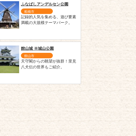
ふなばしアンデルセン公園
船橋市
記録的人気を集める、遊び要素
満載の大規模テーマパーク。
館山城 ※城山公園
館山市
天守閣からの眺望が抜群！里見
八犬伝の世界もご紹介。