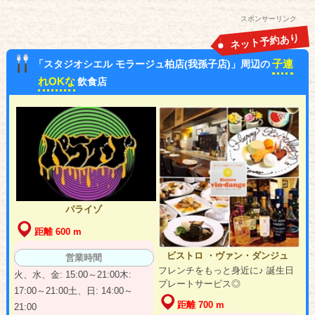
スポンサーリンク
ネット予約あり
子連
「スタジオシエル モラージュ柏店(我孫子店)」周辺の
れOKな
飲食店
パライゾ
距離 600 m
ビストロ ・ヴァン・ダンジュ
営業時間
フレンチをもっと身近に♪ 誕生日
火、水、金: 15:00～21:00木:
プレートサービス◎
17:00～21:00土、日: 14:00～
距離 700 m
21:00