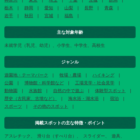
神奈川
東京
埼玉
千葉
茨城
群馬
栃木
静岡
愛知
山梨
長野
青森
岩手
秋田
宮城
福島
主な対象年齢
未就学児（乳児、幼児）、小学生、中学生、高校生
ジャンル
遊園地・テーマパーク
牧場・農場
ハイキング
公園
博物館・科学館など
工場見学・社会見学
動物園
水族館
自然の中で遊ぶ
体験型スポット
歴史（古民家、古墳など）
海水浴・湖水浴
宿泊
スポーツ
その他のスポット
掲載スポットの主な特徴・ポイント
アスレチック
滑り台（すべり台）
スライダー
遊具