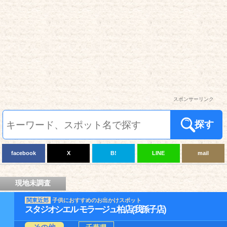
スポンサーリンク
探す
facebook
X
B!
LINE
mail
現地未調査
関東近郊
子供におすすめのお出かけスポット
スタジオシエル モラージュ柏店(我孫子店)