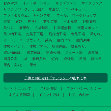
おみやげ
イルミネーション
キッズランド
サイクリング
サファリパーク
川遊び
水遊び
バーベキュー
プラネタリウム
キャンプ場
プール
ワークショップ
散策
迷路
芝そり
芝生広場
里山風景
野鳥観察
魚つり
展望台
入場無料
駐車場無料
穴場スポット
乗り物工場
お菓子工場
飛行機工場
食品工場
乗り物
ボート
ロープウェイ
乗馬
園内バス
園内列車
体験イベント
体験ツアー
収穫体験
味覚狩り
買い物体験
陶芸体験
交通公園
スケート場
図書館
国営公園
城
洞窟探検
灯台
資料館
足湯
雨の日
屋内（室内）
屋外
子供とお出かけ「オデッソ」
のあれこれ
当サイトについて
ご利用規約
プライバシーポリシー
よくある質問
イベント登録
お問い合わせ