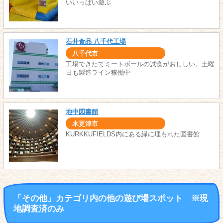
いいっぱい遊ぶ
石井食品 八千代工場
八千代市
工場できたてミートボールの試食がおししい。土曜
日も製造ライン稼働中
地中図書館
木更津市
KURKKUFIELDS内にある緑に埋もれた図書館
「その他」カテゴリ内の他の遊び場スポット ※現
地調査済のみ