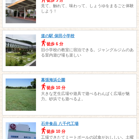
徒歩 3 分
見て、触れて、味わって、しょうゆをまるごと体験
しよう！
道の駅 保田小学校
徒歩 6 分
旧小学校の教室に宿泊できる。ジャングルジムのあ
る室内遊び場も楽しい
幕張海浜公園
徒歩 10 分
大きな芝生広場や遊具で遊べるわんぱく広場が魅
力。砂浜でも遊べるよ。
石井食品 八千代工場
徒歩 10 分
工場できたてミートボールの試食がおししい。土曜