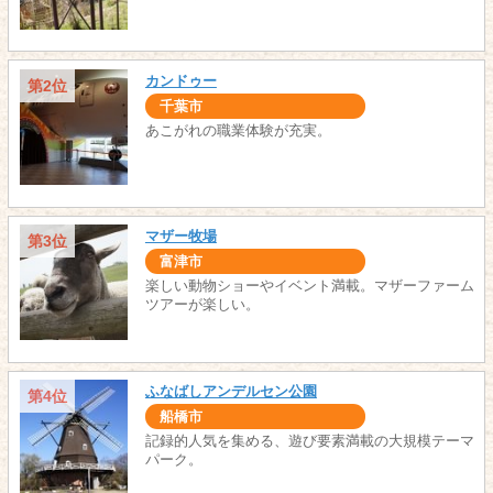
カンドゥー
第2位
千葉市
あこがれの職業体験が充実。
マザー牧場
第3位
富津市
楽しい動物ショーやイベント満載。マザーファーム
ツアーが楽しい。
ふなばしアンデルセン公園
第4位
船橋市
記録的人気を集める、遊び要素満載の大規模テーマ
パーク。