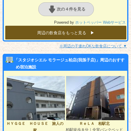
次の４件を見る
Powered by
ホットペッパー Webサービス
周辺の飲食店をもっと見る ▶︎
※周辺の子連れOKな飲食店について ▼
「スタジオシエル モラージュ柏店(我孫子店)」周辺のおすす
め宿泊施設
ＨＹＧＧＥ ＨＯＵＳＥ 旅人の
ＲｅＬＡ 柏駅北
柏駅徒歩８分｜全室バンクベッド
家