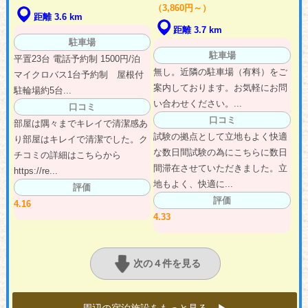
（3,860円～）
距離 3.6 km
距離 3.7 km
駐車場
駐車場
平置23台 電話予約制 1500円/泊
無し。近隣の駐車場（有料）をご
マイクロバス1台予約制 屋根付
案内しております。お気軽にお問
駐輪場約5台...
い合わせください。...
口コミ
口コミ
部屋は隅々までキレイで清潔感あ
試験の拠点として立地もよく快適
り部屋はキレイで清潔でした。ク
な数日間試験の為にこちらに数日
チコミの詳細はこちらから
間滞在させていただきました。立
https://re...
地もよく、快適に...
評価
評価
4.16
4.33
次の４件を見る