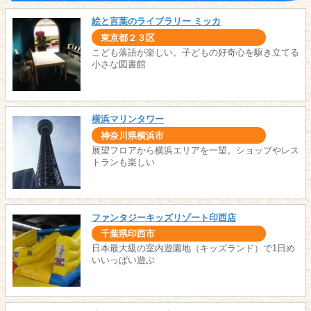
絵と言葉のライブラリー ミッカ
東京都２３区
こども落語が楽しい。子どもの好奇心を駆き立てる
小さな図書館
横浜マリンタワー
神奈川県横浜市
展望フロアから横浜エリアを一望。ショップやレス
トランも楽しい
ファンタジーキッズリゾート印西店
千葉県印西市
日本最大級の室内遊園地（キッズランド）で1日め
いいっぱい遊ぶ