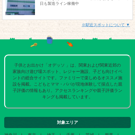
日も製造ライン稼働中
※駅近スポットについて ▼
子供とお出かけ「オデッソ 」は、関東および関東近郊の
家族向け遊び場スポット、レジャー施設、子ども向けイベ
ントの総合サイトです。ファミリーで楽しめるオススメ施
設を掲載。こどもとママ・パパが現地体験して採点した親
子評価の情報もあり。アクセスランキングや親子評価ラン
キングも掲載しています。
対象エリア