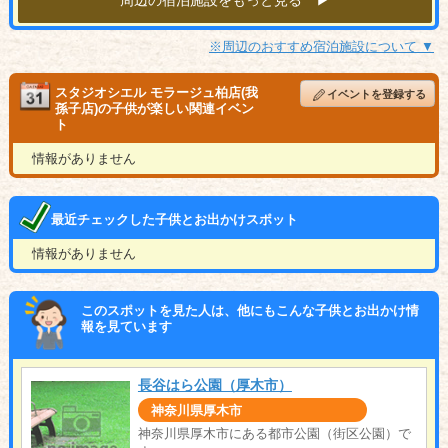
周辺の宿泊施設をもっと見る ▶︎
※周辺のおすすめ宿泊施設について ▼
スタジオシエル モラージュ柏店(我
イベントを登録する
孫子店)の子供が楽しい関連イベン
ト
情報がありません
最近チェックした子供とお出かけスポット
情報がありません
このスポットを見た人は、他にもこんな子供とお出かけ情
報を見ています
長谷はら公園（厚木市）
神奈川県厚木市
神奈川県厚木市にある都市公園（街区公園）で