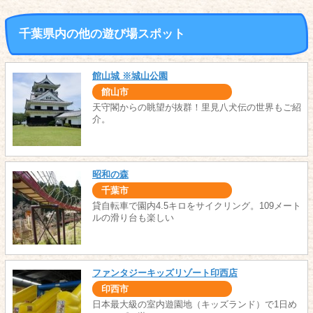
千葉県内の他の遊び場スポット
館山城 ※城山公園
館山市
天守閣からの眺望が抜群！里見八犬伝の世界もご紹
介。
昭和の森
千葉市
貸自転車で園内4.5キロをサイクリング。109メート
ルの滑り台も楽しい
ファンタジーキッズリゾート印西店
印西市
日本最大級の室内遊園地（キッズランド）で1日め