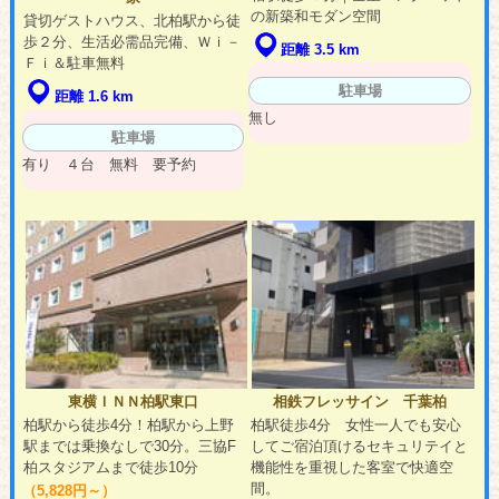
の新築和モダン空間
貸切ゲストハウス、北柏駅から徒
歩２分、生活必需品完備、Ｗｉ－
距離 3.5 km
Ｆｉ＆駐車無料
駐車場
距離 1.6 km
無し
駐車場
有り ４台 無料 要予約
東横ＩＮＮ柏駅東口
相鉄フレッサイン 千葉柏
柏駅から徒歩4分！柏駅から上野
柏駅徒歩4分 女性一人でも安心
駅までは乗換なしで30分。三協F
してご宿泊頂けるセキュリテイと
柏スタジアムまで徒歩10分
機能性を重視した客室で快適空
間。
（5,828円～）