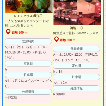
レモングラス 我孫子
一人でも気楽なカウンター 日が
射しこむ明るい店内
酒処 一心
距離 800 m
鮮魚盛りで乾杯 uraniwaテラス席
距離 800 m
営業時間
火～日、祝日、祝前日: 11:00～
営業時間
14:3016:30～23:00 （料理L.O.
火～土: 17:00～22:00 （料理L.O.
22:30）
21:30 ドリンクL.O. 21:30）
定休日
定休日
月
月、日
駐車場
駐車場
なし ：近くにコインパーキングあ
あり ：2台
り。
分煙情報
分煙情報
全面禁煙
一部禁煙