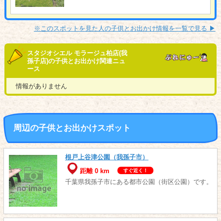
※このスポットを見た人の子供とお出かけ情報を一覧で見る ▶︎
スタジオシエル モラージュ柏店(我
孫子店)の子供とお出かけ関連ニュ
ース
情報がありません
周辺の子供とお出かけスポット
根戸上谷津公園（我孫子市）
距離 0 km
すぐ近く！
千葉県我孫子市にある都市公園（街区公園）です。