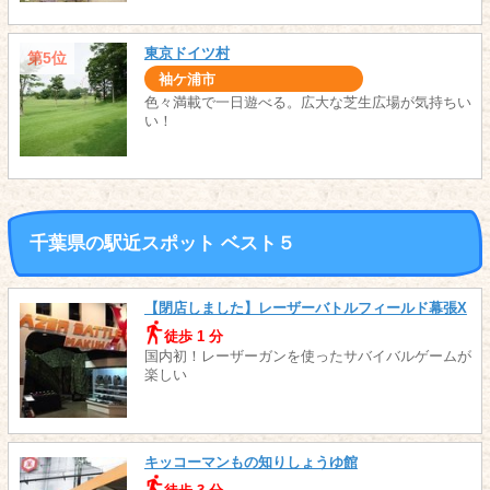
東京ドイツ村
第5位
袖ケ浦市
色々満載で一日遊べる。広大な芝生広場が気持ちい
い！
千葉県の駅近スポット ベスト５
【閉店しました】レーザーバトルフィールド幕張X
徒歩 1 分
国内初！レーザーガンを使ったサバイバルゲームが
楽しい
キッコーマンもの知りしょうゆ館