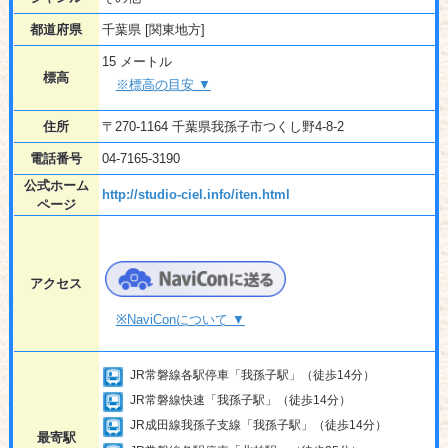
都道府県
千葉県 [関東地方]
15 メートル
標高
※標高の目安 ▼
住所
〒270-1164 千葉県我孫子市つくし野4-8-2
電話番号
04-7165-3190
公式ホーム
http://studio-ciel.info/iten.html
ページ
アクセス
※NaviConについて ▼
JR常磐線各駅停車「我孫子駅」（徒歩14分）
JR常磐線快速「我孫子駅」（徒歩14分）
JR成田線我孫子支線「我孫子駅」（徒歩14分）
最寄駅