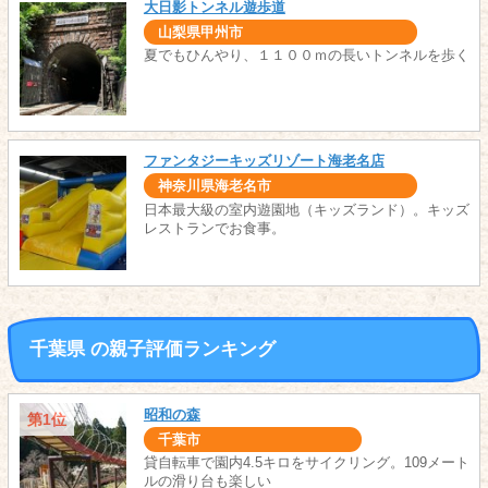
大日影トンネル遊歩道
山梨県甲州市
夏でもひんやり、１１００ｍの長いトンネルを歩く
ファンタジーキッズリゾート海老名店
神奈川県海老名市
日本最大級の室内遊園地（キッズランド）。キッズ
レストランでお食事。
千葉県 の親子評価ランキング
昭和の森
第1位
千葉市
貸自転車で園内4.5キロをサイクリング。109メート
ルの滑り台も楽しい