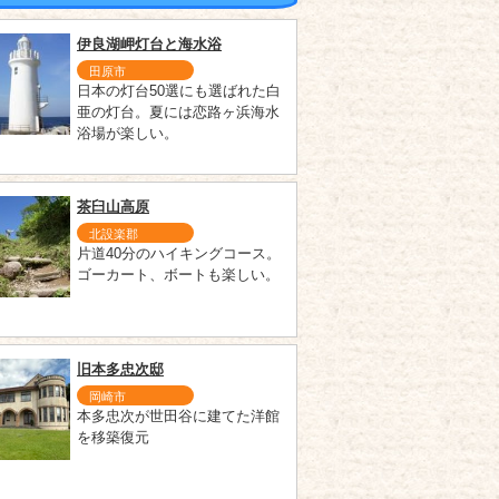
伊良湖岬灯台と海水浴
田原市
日本の灯台50選にも選ばれた白
亜の灯台。夏には恋路ヶ浜海水
浴場が楽しい。
茶臼山高原
北設楽郡
片道40分のハイキングコース。
ゴーカート、ボートも楽しい。
旧本多忠次邸
岡崎市
本多忠次が世田谷に建てた洋館
を移築復元