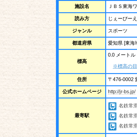
施設名
ＪＢＳ東海ワ
読み方
じぇーびー
ジャンル
スポーツ
都道府県
愛知県 [東海
0.0 メートル
標高
※標高の目
住所
〒476-00
公式ホームページ
http://jr-bs.jp/
名鉄常
最寄駅
名鉄常
名鉄常