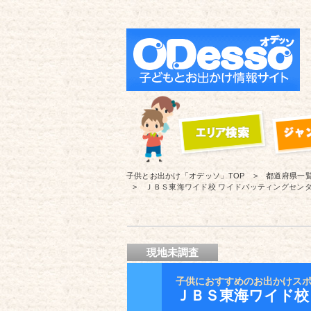
子供とお出かけ「オデッソ」
TOP
都道府県一
ＪＢＳ東海ワイド校 ワイドバッティングセン
現地未調査
子供におすすめのお出かけス
ＪＢＳ東海ワイド校