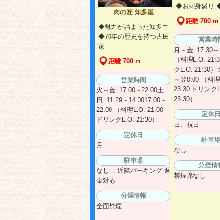
◆お刺身盛り 
肉の匠 知多屋
距離 700 m
◆魅力が詰まった知多牛
◆70年の歴史を持つ古民
営業時
家
月～金: 17:30～2
（料理L.O. 21:
距離 700 m
クL.O. 21:30）土
～翌0:00 （料理L
営業時間
23:30 ドリンクL
火～金: 17:00～22:00土、
23:30）
日: 11:29～14:0017:00～
22:00 （料理L.O. 21:00
定休
ドリンクL.O. 21:30）
日、祝日
定休日
駐車
月
なし
駐車場
分煙情
なし ：近隣パーキング 返
禁煙席なし
金対応
分煙情報
全面禁煙