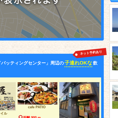
ネット予約あり
子連れOKな
ドバッティングセンター」周辺の
飲
cafe PATIO
マイル
距離 900 m