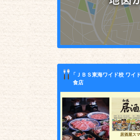
「ＪＢＳ東海ワイド校 ワイ
食店
居酒屋ス