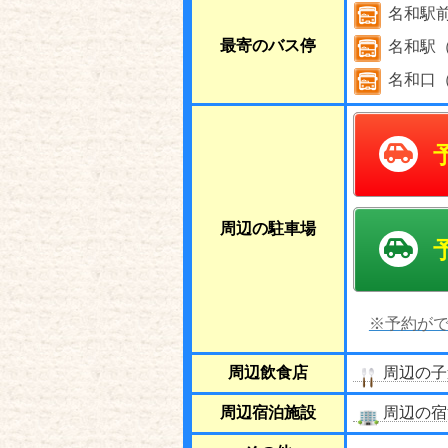
名和駅
最寄のバス停
名和駅
名和口
周辺の駐車場
※予約がで
周辺飲食店
周辺の子
周辺宿泊施設
周辺の宿