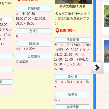
◆もつ鍋！
手羽先唐揚げ 鳥新
営業時間
名古屋名物手羽先唐揚げ
火～土: 09:30～
♪ 宴会◎飲み放題付プラ
15:0017:00～22:00日:
間
ン
09:30～15:00
2:00
30 ドリン
距離 900 m
定休日
: 17:30
月
.O.
営業時間
駐車場
.O.
火～木、日: 17:00～22:00
あり ：約20台
（料理L.O. 21:30 ドリン
クL.O. 21:30）金、土:
分煙情報
日
17:00～23:00 （料理L.O.
全面禁煙
22:30 ドリンクL.O.
場
22:30）
定休日
報
月、火（第１・第３・第
５）
駐車場
なし
分煙情報