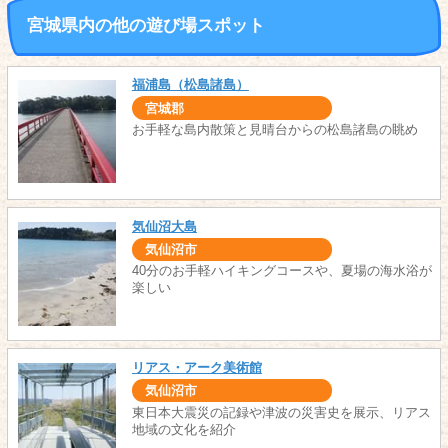
宮城県内の他の遊び場スポット
福浦島（松島諸島）
宮城郡
お手軽な島内散策と見晴台からの松島諸島の眺め
気仙沼大島
気仙沼市
40分のお手軽ハイキングコースや、夏場の海水浴が
楽しい
リアス・アーク美術館
気仙沼市
東日本大震災の記録や津波の災害史を展示、リアス
地域の文化を紹介