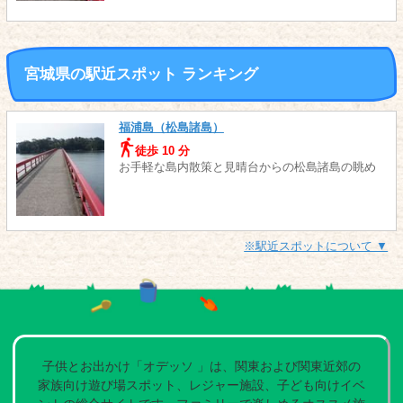
宮城県の駅近スポット ランキング
福浦島（松島諸島）
徒歩 10 分
お手軽な島内散策と見晴台からの松島諸島の眺め
※駅近スポットについて ▼
子供とお出かけ「オデッソ 」は、関東および関東近郊の
家族向け遊び場スポット、レジャー施設、子ども向けイベ