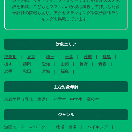
ントの総合サイトです。ファミリーで楽しめるオススメ施
設を掲載。こどもとママ・パパが現地体験して採点した親
子評価の情報もあり。アクセスランキングや親子評価ラン
キングも掲載しています。
対象エリア
神奈川
東京
埼玉
千葉
茨城
群馬
栃木
静岡
愛知
山梨
長野
青森
岩手
秋田
宮城
福島
主な対象年齢
未就学児（乳児、幼児）、小学生、中学生、高校生
ジャンル
遊園地・テーマパーク
牧場・農場
ハイキング