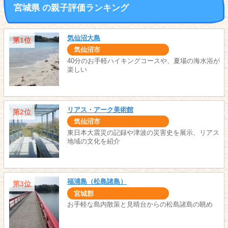
宮城県 の親子評価ランキング
気仙沼大島
第1位
気仙沼市
40分のお手軽ハイキングコースや、夏場の海水浴が
楽しい
リアス・アーク美術館
第2位
気仙沼市
東日本大震災の記録や津波の災害史を展示、リアス
地域の文化を紹介
福浦島（松島諸島）
第3位
宮城郡
お手軽な島内散策と見晴台からの松島諸島の眺め