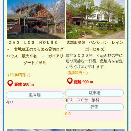
ＺＡＯ ＬＯＧ ＨＯＵＳＥ
遠刈田温泉 ペンション レイン
－ 宮城蔵王のまるまる貸切ログ
ボーヒルズ
敷地３０００坪、くぬぎ林の中に
ハウス 最大９名 － ガイアリ
建つ閑静な一軒宿。敷地内を岩魚
ゾート／民泊
が泳ぐ渓流が流れます｡
（5,800円～）
（11,047円～）
距離 900 m
距離 200 m
駐車場
駐車場
有り ３０台 無料
有り
評価
0.0