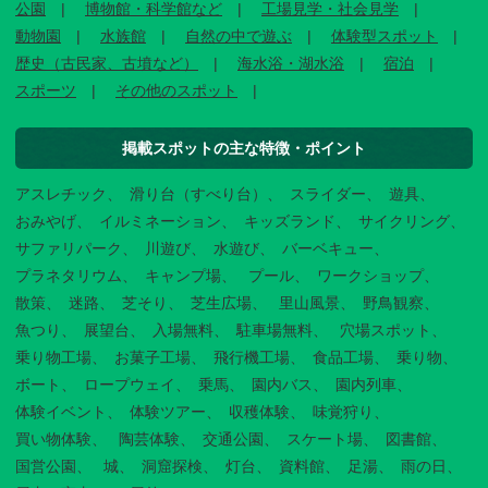
公園
博物館・科学館など
工場見学・社会見学
動物園
水族館
自然の中で遊ぶ
体験型スポット
歴史（古民家、古墳など）
海水浴・湖水浴
宿泊
スポーツ
その他のスポット
掲載スポットの主な特徴・ポイント
アスレチック
滑り台（すべり台）
スライダー
遊具
おみやげ
イルミネーション
キッズランド
サイクリング
サファリパーク
川遊び
水遊び
バーベキュー
プラネタリウム
キャンプ場
プール
ワークショップ
散策
迷路
芝そり
芝生広場
里山風景
野鳥観察
魚つり
展望台
入場無料
駐車場無料
穴場スポット
乗り物工場
お菓子工場
飛行機工場
食品工場
乗り物
ボート
ロープウェイ
乗馬
園内バス
園内列車
体験イベント
体験ツアー
収穫体験
味覚狩り
買い物体験
陶芸体験
交通公園
スケート場
図書館
国営公園
城
洞窟探検
灯台
資料館
足湯
雨の日