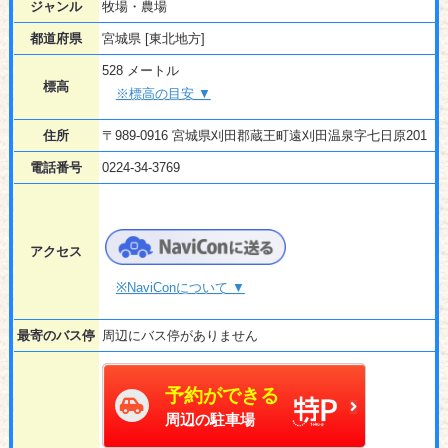
ジャンル
牧場・農場
都道府県
宮城県 [東北地方]
528 メートル
標高
※標高の目安 ▼
住所
〒989-0916 宮城県刈田郡蔵王町遠刈田温泉字七日原201
電話番号
0224-34-3769
アクセス
※NaviConについて ▼
最寄のバス停
周辺にバス停がありません
予約ができる
周辺の駐車場