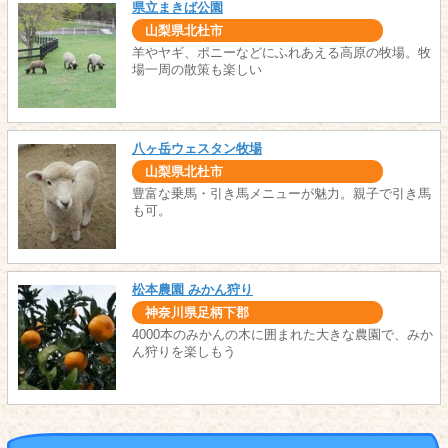
県立まきば公園
山梨県北杜市
羊やヤギ、ポニーなどにふれあえる高原の牧場。牧
場一周の散策も楽しい
八ヶ岳ウェスタン牧場
山梨県北杜市
豊富な乗馬・引き馬メニューが魅力。親子で引き馬
も可。
松本農園 みかん狩り
神奈川県足柄下郡
4000本のみかんの木に囲まれた大きな農園で、みか
ん狩りを楽しもう