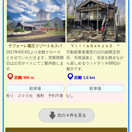
ラフォーレ蔵王リゾート＆スパ
ＶｉｌｌａＧｏｋｙｏ２ ＾
2017年9月4日より全館クローズ
不動産業者運営の1日1組限定別
とさせていただきます。営業再開
荘。天然温泉と、音楽を聴きなが
日は公式サイトにてご案内致しま
ら楽しめるウッドデッキBBQが
す。
魅力です。
距離 900 m
距離 1.6 km
駐車場
駐車場
有り ２００台 無料 予約不要
なし
次の４件を見る