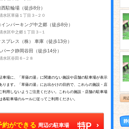
前西駐輪場（徒歩8分）
清水区草薙１丁目３−２０
コインパーキング中之郷（徒歩8分）
清水区中之郷１丁目３−１
スプレス（株） 車庫（徒歩13分）
ムパーク静岡谷田（徒歩14分）
清水区谷田６−２８
駐車場に、「草薙の湯」に関連のない施設や店舗の駐車場が表示
あります。「草薙の湯」にお出かけの目的で、これらの施設・店
ご利用しないようご注意ください。これらの施設・店舗の駐車場
周
は各駐車場のルールに従ってご利用ください。
静
予約ができる
周辺の駐車場