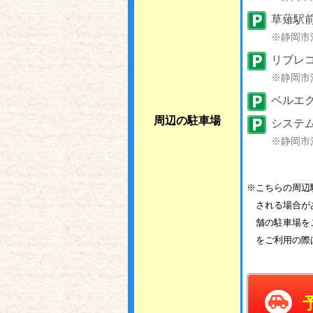
草薙駅
※静岡市
リブレ
※静岡市
ベルエク
周辺の駐車場
システ
※静岡市
※こちらの周辺
される場合が
舗の駐車場を
をご利用の際