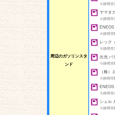
※静岡市
ヤマタ
※静岡市
ENEOS
※静岡市
レック
※静岡市
周辺のガソリンスタ
出光 パ
※静岡市
ンド
（株）
※静岡市
ENEO
※静岡市
シェル 
※静岡市