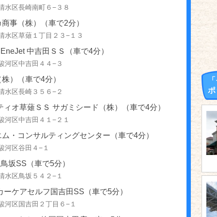
清水区長崎南町６−３８
カ商事（株）（車で2分）
清水区草薙１丁目２３−１３
 EneJet 中吉田ＳＳ（車で4分）
駿河区中吉田４４−３
（株）（車で4分）
「
ポ
清水区長崎３５６−２
ティオ草薙ＳＳ サガミシード（株）（車で4分）
駿河区中吉田４１−２１
エム・コンサルティングセンター（車で4分）
駿河区谷田４−１
S 鳥坂SS（車で5分）
清水区鳥坂５４２−１
カーケアセルフ国吉田SS（車で5分）
駿河区国吉田２丁目６−１