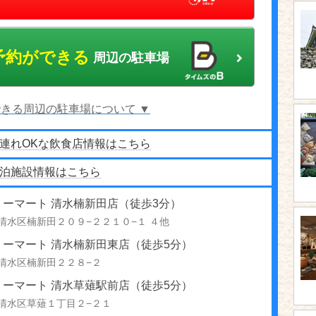
予約ができる
周辺の駐車場
きる周辺の駐車場について ▼
連れOKな飲食店情報はこちら
泊施設情報はこちら
リーマート 清水楠新田店（徒歩3分）
清水区楠新田２０９−２２１０−１ ４他
リーマート 清水楠新田東店（徒歩5分）
清水区楠新田２２８−２
リーマート 清水草薙駅前店（徒歩5分）
清水区草薙１丁目２−２１