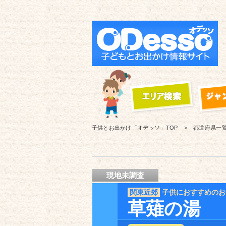
子供とお出かけ「オデッソ」
TOP
都道府県一
現地未調査
関東近郊
子供におすすめのお
草薙の湯