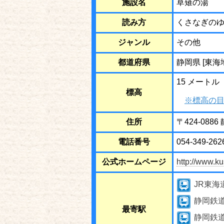
施設名
草薙の湯
読み方
くさなぎの
ジャンル
その他
都道府県
静岡県 [東海
15 メートル
標高
※標高の目
住所
〒424-088
電話番号
054-349-262
公式ホームページ
http://www.k
JR東海
静岡鉄
最寄駅
静岡鉄