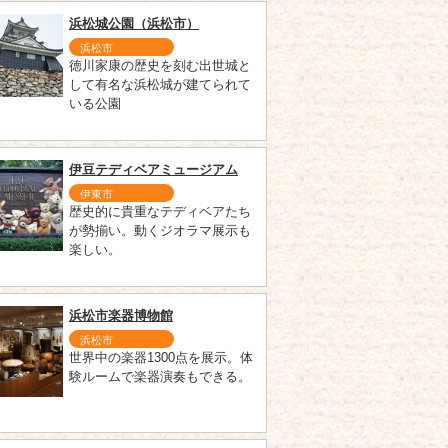
浜松城公園（浜松市）
浜松市
徳川家康の歴史を刻む出世城と
して有名な浜松城が建てられて
いる公園
伊豆テディベアミュージアム
伊東市
歴史的に貴重なテディベアたち
が勢揃い。動くジオラマ展示も
楽しい。
浜松市楽器博物館
浜松市
世界中の楽器1300点を展示。体
験ルームで楽器演奏もできる。