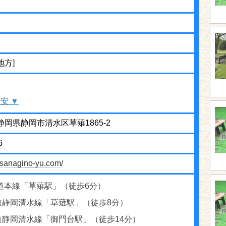
ゆ
地方]
安 ▼
6 静岡県静岡市清水区草薙1865-2
6
usanagino-yu.com/
道本線「草薙駅」（徒歩6分）
道静岡清水線「草薙駅」（徒歩8分）
道静岡清水線「御門台駅」（徒歩14分）