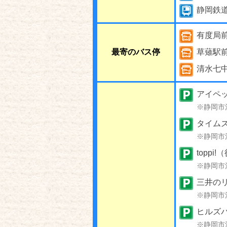
静岡鉄
有度局
最寄のバス停
草薙駅
清水七
アイペッ
※静岡市
タイム
※静岡市
toppi
※静岡市
三井の
※静岡市
ヒルズ
※静岡市