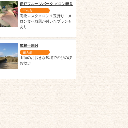
伊豆フルーツパーク メロン狩り
三島市
高級マスクメロン１玉狩り！メ
ロン食べ放題が付いたプランも
あり
箱根十国峠
田方郡
山頂のおおきな広場でのびのび
お散歩