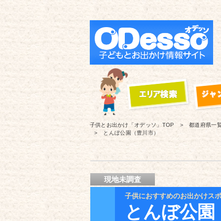
子供とお出かけ「オデッソ」
TOP
都道府県一
とんぼ公園（豊川市）
現地未調査
子供におすすめのお出かけス
とんぼ公園