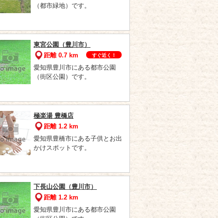
（都市緑地）です。
東宮公園（豊川市）
距離 0.7 km
すぐ近く！
愛知県豊川市にある都市公園
（街区公園）です。
極楽湯 豊橋店
距離 1.2 km
愛知県豊橋市にある子供とお出
かけスポットです。
下長山公園（豊川市）
距離 1.2 km
愛知県豊川市にある都市公園