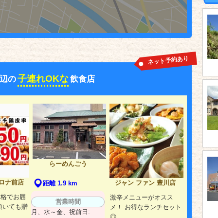
ネット予約あり
子連れOKな
辺の
飲食店
らーめんごう
ロナ前店
ジャン ファン 豊川店
距離 1.9 km
価格でお届
激辛メニューがオスス
営業時間
頂いても贈
メ！ お得なランチセット
月、水～金、祝前日:
◎