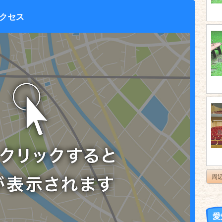
クセス
周
愛