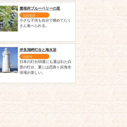
豊根村ブルーベリーの里
北設楽郡
小さな子供も自分で摘めてたく
さん食べられる。
伊良湖岬灯台と海水浴
田原市
日本の灯台50選にも選ばれた白
亜の灯台。夏には恋路ヶ浜海水
浴場が楽しい。