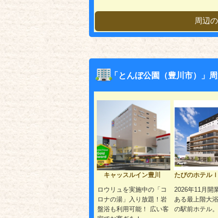
周辺の
「とんぼ公園（豊川市）」周
キャッスルイン豊川
たびのホテル
ロウリュを実施中の「コ
2026年11月
ロナの湯」入り放題！岩
ある最上階大
盤浴も利用可能！ 広い客
の駅前ホテル