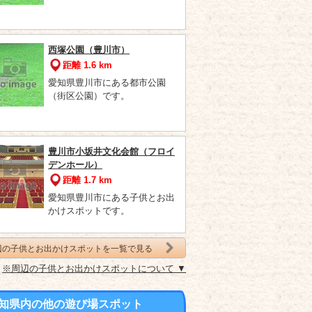
西塚公園（豊川市）
距離 1.6 km
愛知県豊川市にある都市公園
（街区公園）です。
豊川市小坂井文化会館（フロイ
デンホール）
距離 1.7 km
愛知県豊川市にある子供とお出
かけスポットです。
辺の子供とお出かけスポットを一覧で見る
※周辺の子供とお出かけスポットについて ▼
知県内の他の遊び場スポット