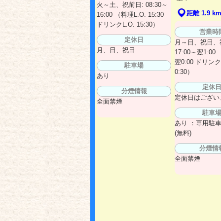
火～土、祝前日: 08:30～
距離 1.9 k
16:00 （料理L.O. 15:30
ドリンクL.O. 15:30）
営業時
定休日
月～日、祝日、
月、日、祝日
17:00～翌1:00
翌0:00 ドリンクL
駐車場
0:30）
あり
定休
分煙情報
定休日はござい
全面禁煙
駐車
あり ：専用駐車
(無料)
分煙情
全面禁煙