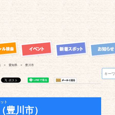
覧
愛知県
豊川市
ポット
（豊川市）