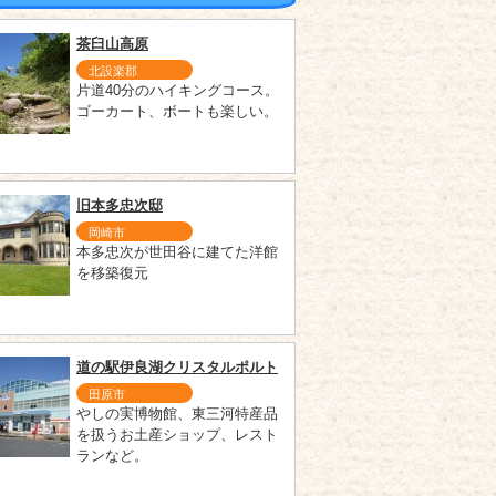
茶臼山高原
北設楽郡
片道40分のハイキングコース。
ゴーカート、ボートも楽しい。
旧本多忠次邸
岡崎市
本多忠次が世田谷に建てた洋館
を移築復元
道の駅伊良湖クリスタルポルト
田原市
やしの実博物館、東三河特産品
を扱うお土産ショップ、レスト
ランなど。