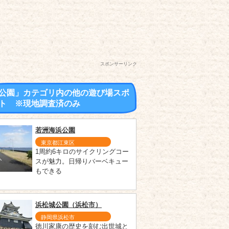
スポンサーリンク
公園」カテゴリ内の他の遊び場スポ
ト ※現地調査済のみ
若洲海浜公園
東京都江東区
1周約6キロのサイクリングコー
スが魅力。日帰りバーベキュー
もできる
浜松城公園（浜松市）
静岡県浜松市
徳川家康の歴史を刻む出世城と