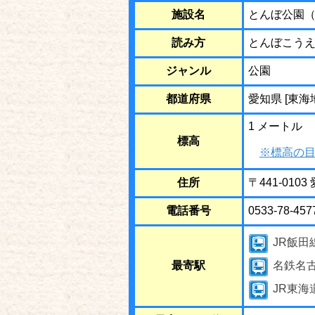
施設名
とんぼ公園
読み方
とんぼこう
ジャンル
公園
都道府県
愛知県 [東海
1 メートル
標高
※標高の目
住所
〒441-01
電話番号
0533-78-457
JR飯田
最寄駅
名鉄名
JR東海