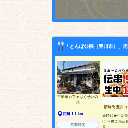
「とんぼ公園（豊川市）」周
古民家カフェもくせいの
花
新時代 豊川コ
距離 1.1 km
新時代★生活
け 何度ご来店
営業時間
呈！