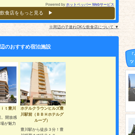
Powered by
ホットペッパー Webサービス
飲食店をもっと見る ▶︎
※周辺の子連れOKな飲食店について ▼
辺のおすすめ宿泊施設
「
ッ
ｌｉｔ豊川
ホテルクラウンヒルズ豊
川駅前（ＢＢＨホテルグ
開業。開放感
ループ）
浴場が魅力
。
豊川駅から徒歩３分！豊