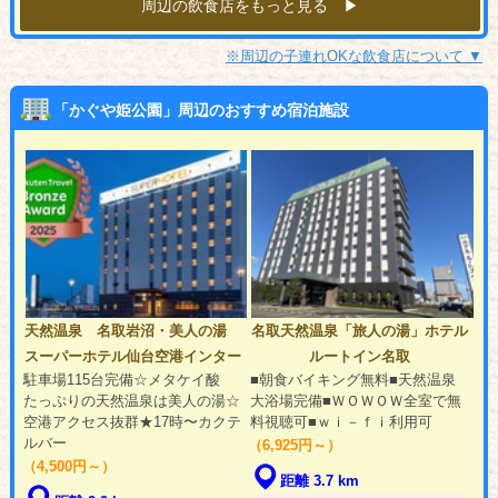
周辺の飲食店をもっと見る ▶︎
※周辺の子連れOKな飲食店について ▼
「かぐや姫公園」周辺のおすすめ宿泊施設
天然温泉 名取岩沼・美人の湯
名取天然温泉「旅人の湯」ホテル
スーパーホテル仙台空港インター
ルートイン名取
駐車場115台完備☆メタケイ酸
■朝食バイキング無料■天然温泉
たっぷりの天然温泉は美人の湯☆
大浴場完備■ＷＯＷＯＷ全室で無
空港アクセス抜群★17時〜カクテ
料視聴可■ｗｉ－ｆｉ利用可
ルバー
（6,925円～）
（4,500円～）
距離 3.7 km