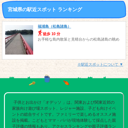
宮城県の駅近スポット ランキング
福浦島（松島諸島）
徒歩 10 分
お手軽な島内散策と見晴台からの松島諸島の眺め
※駅近スポットについて ▼
子供とお出かけ「オデッソ 」は、関東および関東近郊の
家族向け遊び場スポット、レジャー施設、子ども向けイベ
ントの総合サイトです。ファミリーで楽しめるオススメ施
設を掲載。こどもとママ・パパが現地体験して採点した親
子評価の情報もあり。アクセスランキングや親子評価ラン