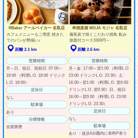
RBaker アールベイカー 名取店
串焼楽酒 MOJA モジャ 名取店
カフェメニューもご用意 焼きた
備長炭で焼くこだわり焼鳥 飲み
てのパンが勢揃い♪
放題付コース3300円～
距離 2.1 km
距離 2.6 km
営業時間
営業時間
月～日、祝日、祝前日: 07:00～
月～金: 17:00～翌1:00 （料理L.O.
19:00 （料理L.O. 18:00 ドリンク
23:00 ドリンクL.O. 23:30）土:
L.O. 19:00）
16:00～翌1:00 （料理L.O. 翌0:00
ドリンクL.O. 翌0:30）日、祝日:
定休日
16:00～翌0:00 （料理L.O. 23:00
なし
ドリンクL.O. 23:30）
駐車場
定休日
あり
なし
分煙情報
駐車場
全面禁煙
あり ：徒歩5分圏内に有料P有り