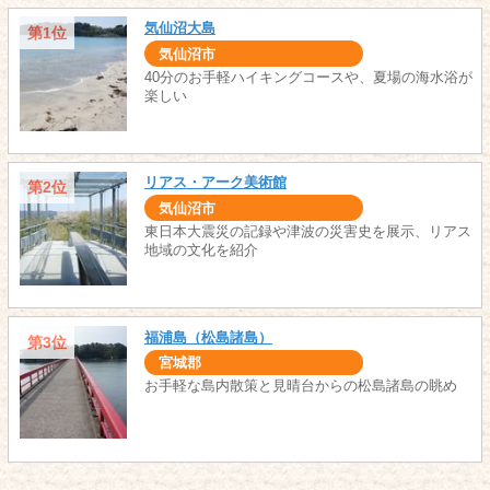
気仙沼大島
第1位
気仙沼市
40分のお手軽ハイキングコースや、夏場の海水浴が
楽しい
リアス・アーク美術館
第2位
気仙沼市
東日本大震災の記録や津波の災害史を展示、リアス
地域の文化を紹介
福浦島（松島諸島）
第3位
宮城郡
お手軽な島内散策と見晴台からの松島諸島の眺め