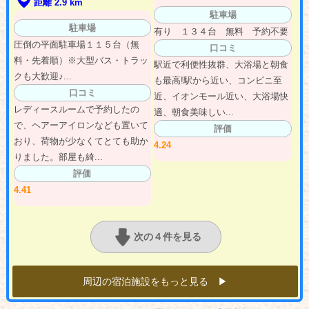
距離 2.9 km
駐車場
駐車場
有り １３４台 無料 予約不要
圧倒の平面駐車場１１５台（無
口コミ
料・先着順）※大型バス・トラッ
駅近で利便性抜群、大浴場と朝食
クも大歓迎♪...
も最高!駅から近い、コンビニ至
口コミ
近、イオンモール近い、大浴場快
レディースルームで予約したの
適、朝食美味しい...
で、ヘアーアイロンなども置いて
評価
おり、荷物が少なくてとても助か
4.24
りました。部屋も綺...
評価
4.41
次の４件を見る
周辺の宿泊施設をもっと見る ▶︎