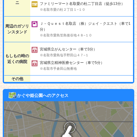
ニ
ファミリーマート名取愛の杜二丁目店（徒歩13分）
※名取市愛の杜２丁目１−１０
Ｊ－Ｑｕｅｓｔ名取店 （株）ジェイ・クエスト（車で1
周辺のガソリ
分）
ンスタンド
※名取市愛島笠島後谷地４８−１０
宮城県立がんセンター（車で3分）
※名取市愛島塩手野田山４７−１
もしもの時の
近くの病院
宮城県立精神医療センター（車で5分）
※名取市手倉田山無番地
その他
かぐや姫公園へのアクセス