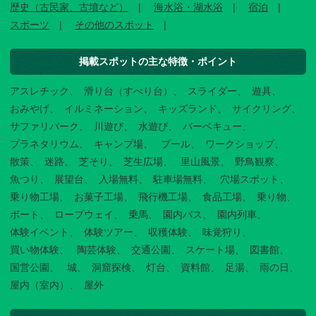
歴史（古民家、古墳など）
海水浴・湖水浴
宿泊
スポーツ
その他のスポット
掲載スポットの主な特徴・ポイント
アスレチック
滑り台（すべり台）
スライダー
遊具
おみやげ
イルミネーション
キッズランド
サイクリング
サファリパーク
川遊び
水遊び
バーベキュー
プラネタリウム
キャンプ場
プール
ワークショップ
散策
迷路
芝そり
芝生広場
里山風景
野鳥観察
魚つり
展望台
入場無料
駐車場無料
穴場スポット
乗り物工場
お菓子工場
飛行機工場
食品工場
乗り物
ボート
ロープウェイ
乗馬
園内バス
園内列車
体験イベント
体験ツアー
収穫体験
味覚狩り
買い物体験
陶芸体験
交通公園
スケート場
図書館
国営公園
城
洞窟探検
灯台
資料館
足湯
雨の日
屋内（室内）
屋外