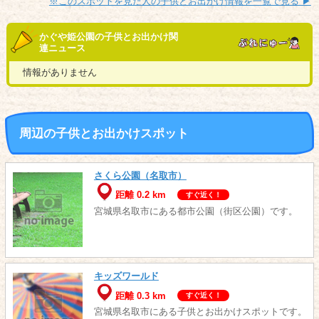
※このスポットを見た人の子供とお出かけ情報を一覧で見る ▶︎
かぐや姫公園の子供とお出かけ関
連ニュース
情報がありません
周辺の子供とお出かけスポット
さくら公園（名取市）
距離 0.2 km
すぐ近く！
宮城県名取市にある都市公園（街区公園）です。
キッズワールド
距離 0.3 km
すぐ近く！
宮城県名取市にある子供とお出かけスポットです。