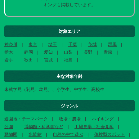
キングも掲載しています。
対象エリア
神奈川
東京
埼玉
千葉
茨城
群馬
栃木
静岡
愛知
山梨
長野
青森
岩手
秋田
宮城
福島
主な対象年齢
未就学児（乳児、幼児）、小学生、中学生、高校生
ジャンル
遊園地・テーマパーク
牧場・農場
ハイキング
公園
博物館・科学館など
工場見学・社会見学
動物園
水族館
自然の中で遊ぶ
体験型スポット