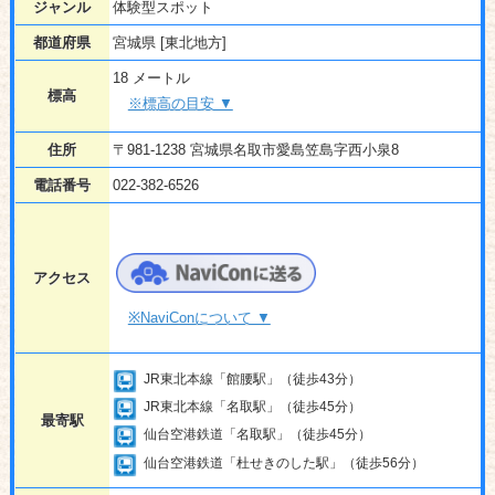
ジャンル
体験型スポット
都道府県
宮城県 [東北地方]
18 メートル
標高
※標高の目安 ▼
住所
〒981-1238 宮城県名取市愛島笠島字西小泉8
電話番号
022-382-6526
アクセス
※NaviConについて ▼
JR東北本線「館腰駅」（徒歩43分）
JR東北本線「名取駅」（徒歩45分）
最寄駅
仙台空港鉄道「名取駅」（徒歩45分）
仙台空港鉄道「杜せきのした駅」（徒歩56分）