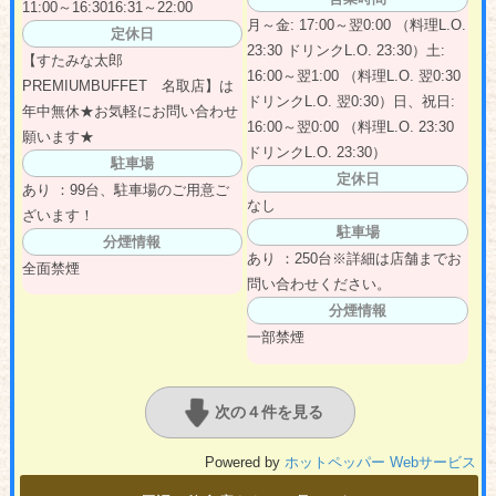
11:00～16:3016:31～22:00
月～金: 17:00～翌0:00 （料理L.O.
定休日
23:30 ドリンクL.O. 23:30）土:
【すたみな太郎
16:00～翌1:00 （料理L.O. 翌0:30
PREMIUMBUFFET 名取店】は
ドリンクL.O. 翌0:30）日、祝日:
年中無休★お気軽にお問い合わせ
16:00～翌0:00 （料理L.O. 23:30
願います★
ドリンクL.O. 23:30）
駐車場
定休日
あり ：99台、駐車場のご用意ご
なし
ざいます！
駐車場
分煙情報
あり ：250台※詳細は店舗までお
全面禁煙
問い合わせください。
分煙情報
一部禁煙
次の４件を見る
Powered by
ホットペッパー Webサービス