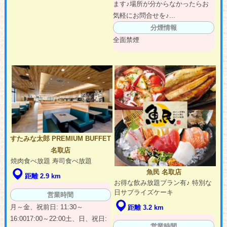
ます♪場所が分からなかったらお
気軽にお問合せを♪...
分煙情報
全面禁煙
すたみな太郎 PREMIUM BUFFET
名取店
焼肉食べ放題 寿司食べ放題
魚民 名取店
距離 2.9 km
お得な飲み放題プラン有♪ 特別な
日サプライズケーキ
営業時間
月～金、祝前日: 11:30～
距離 3.2 km
16:0017:00～22:00土、日、祝日:
営業時間