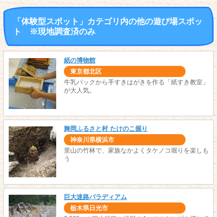
「体験型スポット」カテゴリ内の他の遊び場スポッ
ト ※現地調査済のみ
紙の博物館
東京都北区
牛乳パックから手すきはがきを作る「紙すき教室」
が大人気。
舞岡ふるさと村 たけのこ掘り
神奈川県横浜市
里山の竹林で、家族なかよくタケノコ堀りを楽しも
う
巨大迷路パラディアム
栃木県日光市