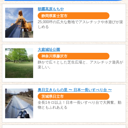
朝霧高原もちや
静岡県富士宮市
25,000坪の広大な敷地でアスレチックや水遊びが楽
しめる
大庭城址公園
神奈川県藤沢市
静かで広々とした芝生広場と、アスレチック遊具が
楽しい。
奥日立きららの里 〜 日本一長いすべり台 〜
茨城県日立市
全長1キロ以上！日本一長いすべり台で大興奮。動
物ともふれあえる