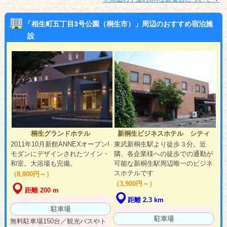
「相生町五丁目3号公園（桐生市）」周辺のおすすめ宿泊施
設
桐生グランドホテル
新桐生ビジネスホテル シティ
2011年10月新館ANNEXオープン!
東武新桐生駅より徒歩３分。近
モダンにデザインされたツイン・
隣、各企業様への徒歩での通勤が
和室。大浴場も完備。
可能な新桐生駅周辺唯一のビジネ
スホテルです
（8,800円～）
（3,900円～）
距離 200 m
距離 2.3 km
駐車場
駐車場
無料駐車場150台／観光バスやト