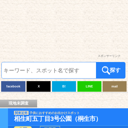
スポンサーリンク
探す
facebook
X
B!
LINE
mail
現地未調査
関東近郊
子供におすすめのお出かけスポット
相生町五丁目3号公園（桐生市）