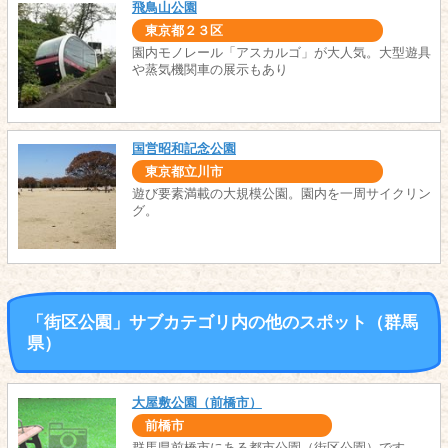
飛鳥山公園
東京都２３区
園内モノレール「アスカルゴ」が大人気。大型遊具
や蒸気機関車の展示もあり
国営昭和記念公園
東京都立川市
遊び要素満載の大規模公園。園内を一周サイクリン
グ。
「街区公園」サブカテゴリ内の他のスポット（群馬
県）
大屋敷公園（前橋市）
前橋市
群馬県前橋市にある都市公園（街区公園）です。