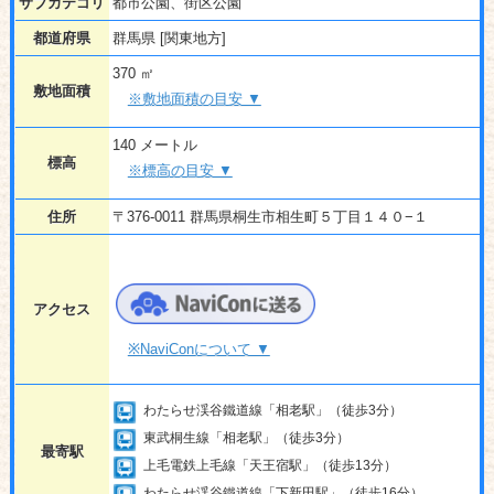
サブカテゴリ
都市公園、街区公園
都道府県
群馬県 [関東地方]
370 ㎡
敷地面積
※敷地面積の目安 ▼
140 メートル
標高
※標高の目安 ▼
住所
〒376-0011 群馬県桐生市相生町５丁目１４０−１
アクセス
※NaviConについて ▼
わたらせ渓谷鐵道線「相老駅」（徒歩3分）
東武桐生線「相老駅」（徒歩3分）
最寄駅
上毛電鉄上毛線「天王宿駅」（徒歩13分）
わたらせ渓谷鐵道線「下新田駅」（徒歩16分）