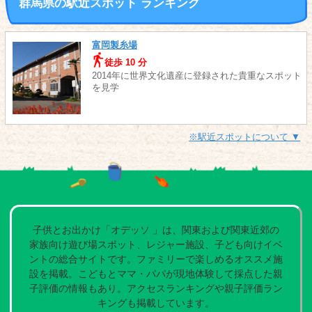
群馬県の駅近スポット ランキング
富岡製糸場
徒歩 10 分
2014年に世界文化遺産に登録された貴重なスポット
を見学
※駅近スポットについて ▼
子供とお出かけ「オデッソ 」は、関東および関東近郊の
家族向け遊び場スポット、レジャー施設、子ども向けイベ
ントの総合サイトです。ファミリーで楽しめるオススメ施
設を掲載。こどもとママ・パパが現地体験して採点した親
子評価の情報もあり。アクセスランキングや親子評価ラン
キングも掲載しています。