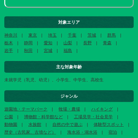
対象エリア
神奈川
東京
埼玉
千葉
茨城
群馬
栃木
静岡
愛知
山梨
長野
青森
岩手
秋田
宮城
福島
主な対象年齢
未就学児（乳児、幼児）、小学生、中学生、高校生
ジャンル
遊園地・テーマパーク
牧場・農場
ハイキング
公園
博物館・科学館など
工場見学・社会見学
動物園
水族館
自然の中で遊ぶ
体験型スポット
歴史（古民家、古墳など）
海水浴・湖水浴
宿泊