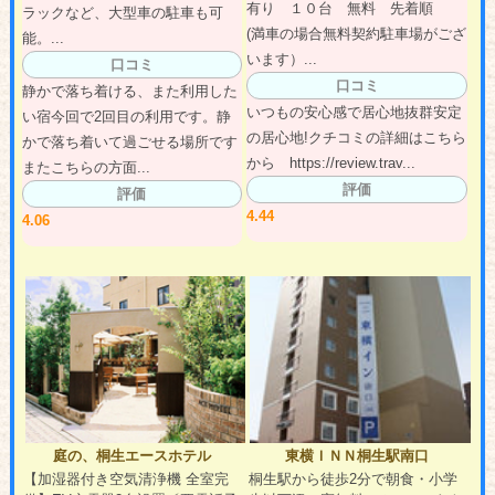
有り １０台 無料 先着順
ラックなど、大型車の駐車も可
(満車の場合無料契約駐車場がござ
能。...
います）...
口コミ
口コミ
静かで落ち着ける、また利用した
いつもの安心感で居心地抜群安定
い宿今回で2回目の利用です。静
の居心地!クチコミの詳細はこちら
かで落ち着いて過ごせる場所です
から https://review.trav...
またこちらの方面...
評価
評価
4.44
4.06
庭の、桐生エースホテル
東横ＩＮＮ桐生駅南口
【加湿器付き空気清浄機 全室完
桐生駅から徒歩2分で朝食・小学