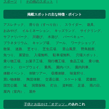
スポーツ
その他のスポット
掲載スポットの主な特徴・ポイント
アスレチック
滑り台（すべり台）
スライダー
遊具
おみやげ
イルミネーション
キッズランド
サイクリング
サファリパーク
川遊び
水遊び
バーベキュー
プラネタリウム
キャンプ場
プール
ワークショップ
散策
迷路
芝そり
芝生広場
里山風景
野鳥観察
魚つり
展望台
入場無料
駐車場無料
穴場スポット
乗り物工場
お菓子工場
飛行機工場
食品工場
乗り物
ボート
ロープウェイ
乗馬
園内バス
園内列車
体験イベント
体験ツアー
収穫体験
味覚狩り
買い物体験
陶芸体験
交通公園
スケート場
図書館
国営公園
城
洞窟探検
灯台
資料館
足湯
雨の日
屋内（室内）
屋外
子供とお出かけ「オデッソ」
のあれこれ