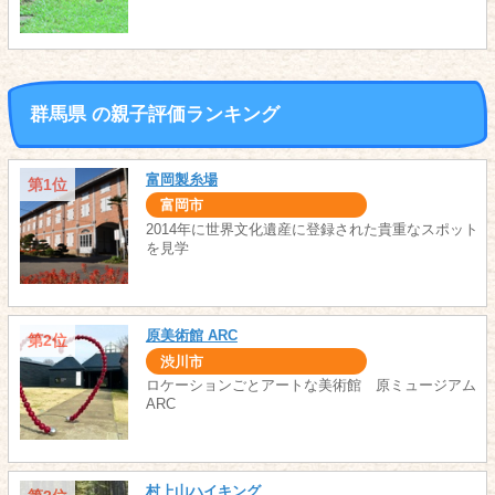
群馬県 の親子評価ランキング
富岡製糸場
第1位
富岡市
2014年に世界文化遺産に登録された貴重なスポット
を見学
原美術館 ARC
第2位
渋川市
ロケーションごとアートな美術館 原ミュージアム
ARC
村上山ハイキング