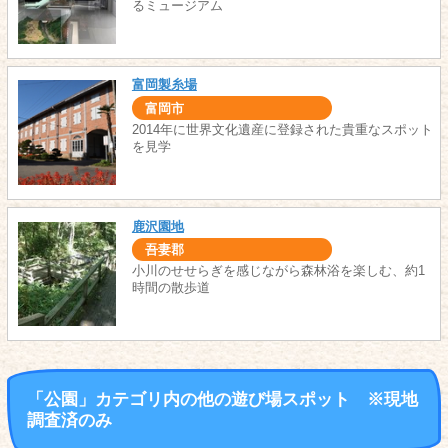
るミュージアム
富岡製糸場
富岡市
2014年に世界文化遺産に登録された貴重なスポット
を見学
鹿沢園地
吾妻郡
小川のせせらぎを感じながら森林浴を楽しむ、約1
時間の散歩道
「公園」カテゴリ内の他の遊び場スポット ※現地
調査済のみ