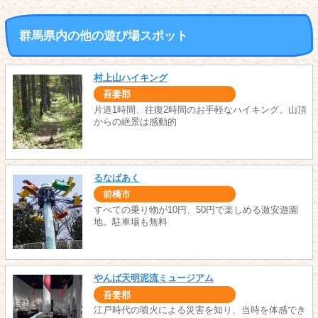
群馬県内の他の遊び場スポット
村上山ハイキング
吾妻郡
片道1時間、往復2時間のお手軽なハイキング。山頂
からの絶景は感動的
るなぱあく
前橋市
すべての乗り物が10円、50円で楽しめる激安遊園
地。駐車場も無料
やんば天明泥流ミュージアム
吾妻郡
江戸時代の噴火による災害を知り、当時を体感でき