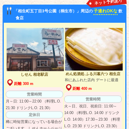
ネット予約あり
子連れOKな
「相生町五丁目3号公園（桐生市）」周辺の
飲
食店
めん処酒処 ふる川暮六つ 相生店
しせん 相老駅店
和にあふれた店内 デートに最適
距離 300 m
距離 400 m
営業時間
営業時間
月～日: 11:00～22:00 （料理L.O.
火～日、祝日、祝前日: 11:00～
21:30 ドリンクL.O. 21:30）
14:00 （料理L.O. 14:00 ドリンク
定休日
L.O. 14:00）17:30～23:30 （料理
稀に時短営業になっている場合が
L.O. 23:30 ドリンクL.O. 23:30）
ございます。しせんホームページ