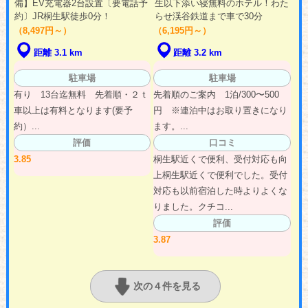
備】EV充電器2台設置〔要電話予
生以下添い寝無料のホテル！わた
約〕JR桐生駅徒歩0分！
らせ渓谷鉄道まで車で30分
（8,497円～）
（6,195円～）
距離 3.1 km
距離 3.2 km
駐車場
駐車場
有り 13台迄無料 先着順・２ｔ
先着順のご案内 1泊/300〜500
車以上は有料となります(要予
円 ※連泊中はお取り置きになり
約）...
ます。...
評価
口コミ
3.85
桐生駅近くで便利、受付対応も向
上桐生駅近くで便利でした。受付
対応も以前宿泊した時よりよくな
りました。クチコ...
評価
3.87
次の４件を見る