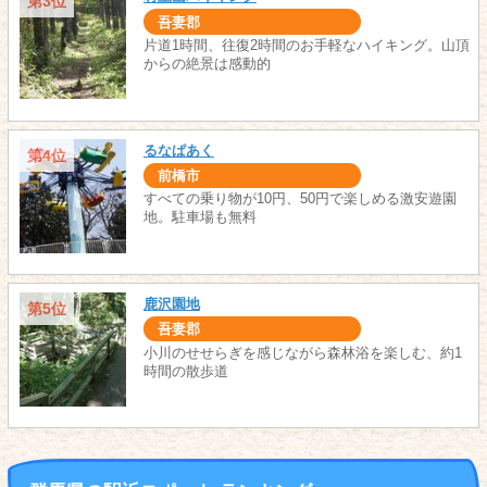
第3位
吾妻郡
片道1時間、往復2時間のお手軽なハイキング。山頂
からの絶景は感動的
るなぱあく
第4位
前橋市
すべての乗り物が10円、50円で楽しめる激安遊園
地。駐車場も無料
鹿沢園地
第5位
吾妻郡
小川のせせらぎを感じながら森林浴を楽しむ、約1
時間の散歩道