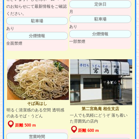
定休日
のお知らせにて最新情報をご確認
月
ください。
駐車場
駐車場
あり
あり
分煙情報
分煙情報
一部禁煙
全面禁煙
そば高はし
第二宮島庵 相生支店
明るく清潔感のある空間 透明感
一人でも気軽にどうぞ 落ち着い
のあるそば・うどん
た雰囲気の店内
距離 500 m
距離 600 m
営業時間