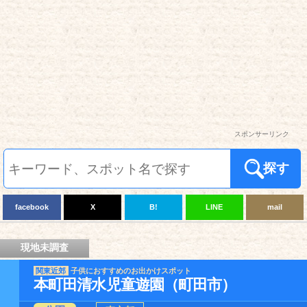
スポンサーリンク
探す
facebook
X
B!
LINE
mail
現地未調査
関東近郊
子供におすすめのお出かけスポット
本町田清水児童遊園（町田市）