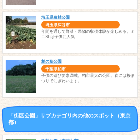
埼玉県農林公園
埼玉県深谷市
年間を通して野菜・果物の収穫体験が楽しめる。ミ
ニSLは子供に人気
柏の葉公園
千葉県柏市
子供の遊び要素満載。柏市最大の公園。春には桜ま
つりでにぎわいます。
「街区公園」サブカテゴリ内の他のスポット（東京
都）