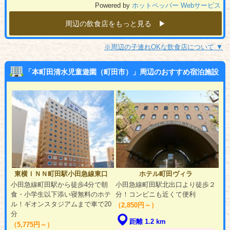
Powered by
ホットペッパー Webサービス
周辺の飲食店をもっと見る ▶︎
※周辺の子連れOKな飲食店について ▼
「本町田清水児童遊園（町田市）」周辺のおすすめ宿泊施設
東横ＩＮＮ町田駅小田急線東口
ホテル町田ヴィラ
小田急線町田駅から徒歩4分で朝
小田急線町田駅北出口より徒歩２
食・小学生以下添い寝無料のホテ
分！コンビニも近くて便利
ル！ギオンスタジアムまで車で20
（2,850円～）
分
距離 1.2 km
（5,775円～）