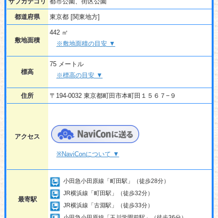
サブカテゴリ
都市公園、街区公園
都道府県
東京都 [関東地方]
442 ㎡
敷地面積
※敷地面積の目安 ▼
75 メートル
標高
※標高の目安 ▼
住所
〒194-0032 東京都町田市本町田１５６７−９
アクセス
※NaviConについて ▼
小田急小田原線「町田駅」（徒歩28分）
JR横浜線「町田駅」（徒歩32分）
最寄駅
JR横浜線「古淵駅」（徒歩33分）
小田急小田原線「玉川学園前駅」（徒歩36分）