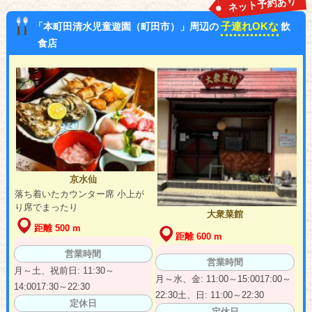
ネット予約あり
子連れOKな
「本町田清水児童遊園（町田市）」周辺の
飲
食店
京水仙
落ち着いたカウンター席 小上が
り席でまったり
大衆菜館
距離 500 m
距離 600 m
営業時間
営業時間
月～土、祝前日: 11:30～
月～水、金: 11:00～15:0017:00～
14:0017:30～22:30
22:30土、日: 11:00～22:30
定休日
定休日