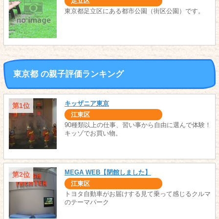
足立区
東京都足立区にある都市公園（街区公園）です。
東京都 の親子評価ランキング
キッザニア東京
第1位
江東区
90種類以上の仕事、習い事から自由に選んで体験！
キッゾでお買い物。
MEGA WEB【閉館しました】
第2位
江東区
トヨタ自動車がお届けする見て乗って感じるクルマ
のテーマパーク