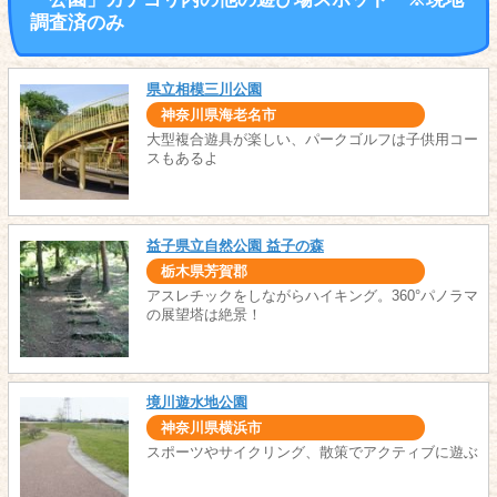
調査済のみ
県立相模三川公園
神奈川県海老名市
大型複合遊具が楽しい、パークゴルフは子供用コー
スもあるよ
益子県立自然公園 益子の森
栃木県芳賀郡
アスレチックをしながらハイキング。360°パノラマ
の展望塔は絶景！
境川遊水地公園
神奈川県横浜市
スポーツやサイクリング、散策でアクティブに遊ぶ