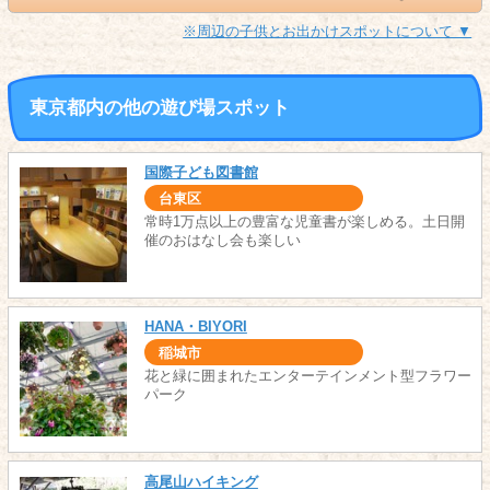
※周辺の子供とお出かけスポットについて ▼
東京都内の他の遊び場スポット
国際子ども図書館
台東区
常時1万点以上の豊富な児童書が楽しめる。土日開
催のおはなし会も楽しい
HANA・BIYORI
稲城市
花と緑に囲まれたエンターテインメント型フラワー
パーク
高尾山ハイキング