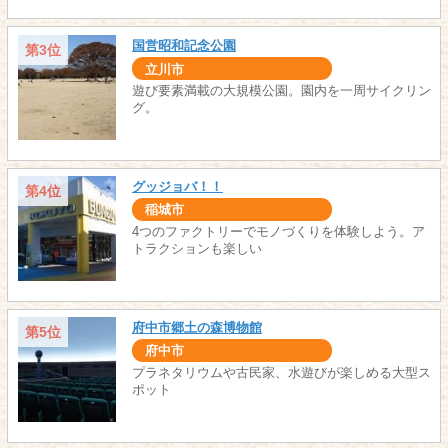
国営昭和記念公園
第3位
立川市
遊び要素満載の大規模公園。園内を一周サイクリン
グ。
グッジョバ！！
第4位
稲城市
4つのファクトリーでモノづくりを体験しよう。ア
トラクションも楽しい
府中市郷土の森博物館
第5位
府中市
プラネタリウムや古民家、水遊びが楽しめる大型ス
ポット