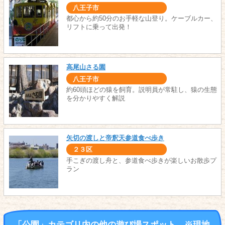
八王子市
都心から約50分のお手軽な山登り。ケーブルカー、
リフトに乗って出発！
高尾山さる園
八王子市
約60頭ほどの猿を飼育。説明員が常駐し、猿の生態
を分かりやすく解説
矢切の渡しと帝釈天参道食べ歩き
２３区
手こぎの渡し舟と、参道食べ歩きが楽しいお散歩プ
ラン
「公園」カテゴリ内の他の遊び場スポット ※現地