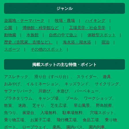
ジャンル
遊園地・テーマパーク
牧場・農場
ハイキング
公園
博物館・科学館など
工場見学・社会見学
動物園
水族館
自然の中で遊ぶ
体験型スポット
歴史（古民家、古墳など）
海水浴・湖水浴
宿泊
スポーツ
その他のスポット
掲載スポットの主な特徴・ポイント
アスレチック
滑り台（すべり台）
スライダー
遊具
おみやげ
イルミネーション
キッズランド
サイクリング
サファリパーク
川遊び
水遊び
バーベキュー
プラネタリウム
キャンプ場
プール
ワークショップ
散策
迷路
芝そり
芝生広場
里山風景
野鳥観察
魚つり
展望台
入場無料
駐車場無料
穴場スポット
乗り物工場
お菓子工場
飛行機工場
食品工場
乗り物
ボート
ロープウェイ
乗馬
園内バス
園内列車