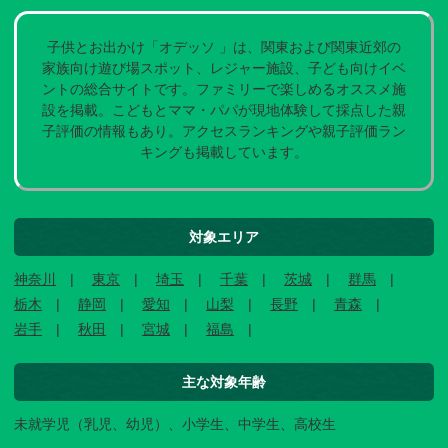
子供とお出かけ「オデッソ 」は、関東および関東近郊の
家族向け遊び場スポット、レジャー施設、子ども向けイベ
ントの総合サイトです。ファミリーで楽しめるオススメ施
設を掲載。こどもとママ・パパが現地体験して採点した親
子評価の情報もあり。アクセスランキングや親子評価ラン
キングも掲載しています。
対象エリア
神奈川
東京
埼玉
千葉
茨城
群馬
栃木
静岡
愛知
山梨
長野
青森
岩手
秋田
宮城
福島
主な対象年齢
未就学児（乳児、幼児）、小学生、中学生、高校生