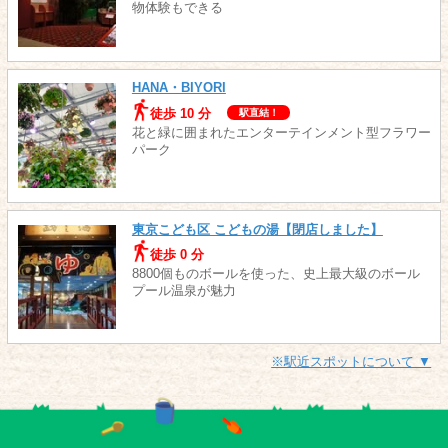
物体験もできる
HANA・BIYORI
徒歩 10 分
駅直結！
花と緑に囲まれたエンターテインメント型フラワー
パーク
東京こども区 こどもの湯【閉店しました】
徒歩 0 分
8800個ものボールを使った、史上最大級のボール
プール温泉が魅力
※駅近スポットについて ▼