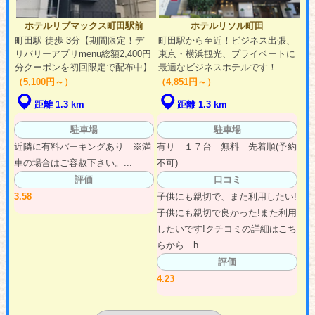
ホテルリブマックス町田駅前
ホテルリソル町田
町田駅 徒歩 3分【期間限定！デ
町田駅から至近！ビジネス出張、
リバリーアプリmenu総額2,400円
東京・横浜観光、プライベートに
分クーポンを初回限定で配布中】
最適なビジネスホテルです！
（5,100円～）
（4,851円～）
距離 1.3 km
距離 1.3 km
駐車場
駐車場
近隣に有料パーキングあり ※満
有り １７台 無料 先着順(予約
車の場合はご容赦下さい。...
不可)
評価
口コミ
3.58
子供にも親切で、また利用したい!
子供にも親切で良かった!また利用
したいです!クチコミの詳細はこち
らから h...
評価
4.23