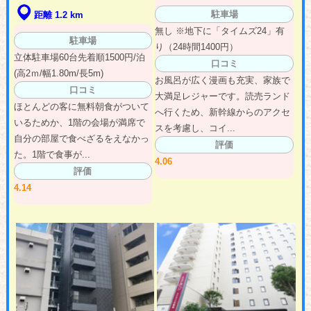
駐車場
距離 1.2 km
無し ※地下に「タイムズ24」有
駐車場
り（24時間1400円）
立体駐車場60台先着順1500円/泊
口コミ
(高2ｍ/幅1.80m/長5m)
お風呂が広く漫画も充実、家族で
口コミ
大満足レジャーです。読売ランド
ほとんどの客に無料朝食がついて
へ行くため、新幹線からのアクセ
いるためか、1階の会場が満席で
スを考慮し、コイ...
自分の部屋で食べざるをえなかっ
評価
た。1階で食事が...
4.06
評価
4.14