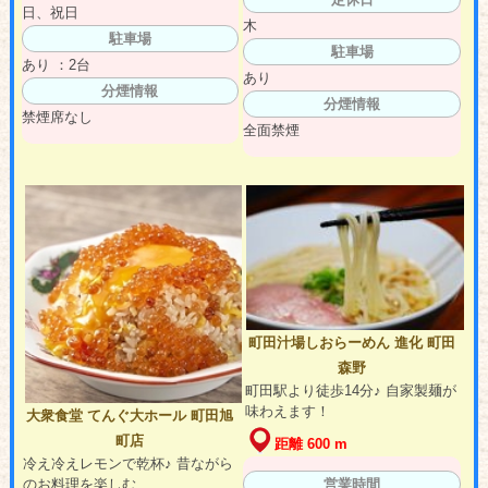
日、祝日
木
駐車場
駐車場
あり ：2台
あり
分煙情報
分煙情報
禁煙席なし
全面禁煙
町田汁場しおらーめん 進化 町田
森野
町田駅より徒歩14分♪ 自家製麺が
味わえます！
大衆食堂 てんぐ大ホール 町田旭
町店
距離 600 m
冷え冷えレモンで乾杯♪ 昔ながら
のお料理を楽しむ
営業時間