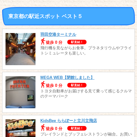
東京都の駅近スポット ベスト５
羽田空港ターミナル
徒歩 0 分
駅直結！
飛行機を見ながらお食事。プラネタリウムやフライ
トシミュレータも楽しい。
MEGA WEB【閉館しました】
徒歩 0 分
駅直結！
トヨタ自動車がお届けする見て乗って感じるクルマ
のテーマパーク
KidsBee ららぽーと立川立飛店
徒歩 0 分
駅直結！
プレイランドとブッフェレストランが融合。お買い