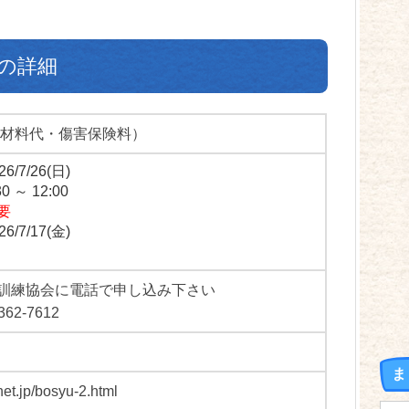
 の詳細
円（材料代・傷害保険料）
7/26(日)
 ～ 12:00
要
/7/17(金)
訓練協会に電話で申し込み下さい
362-7612
ま
net.jp/bosyu-2.html