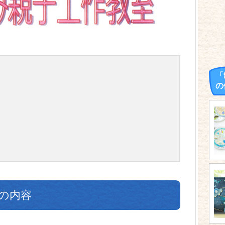
「
の
 の内容