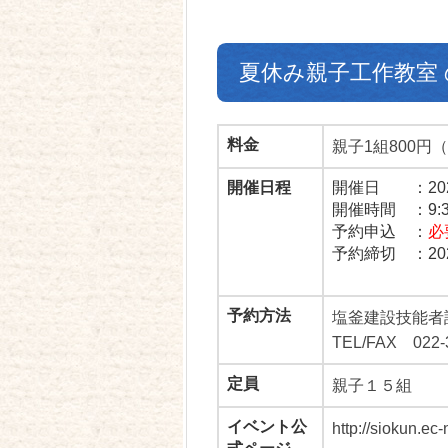
夏休み親子工作教室
料金
親子1組800
開催日程
開催日 ：2026/
開催時間 ：9:30
予約申込 ：
必
予約締切 ：2026
予約方法
塩釜建設技能者
TEL/FAX 022-
定員
親子１５組
イベント公
http://siokun.ec-