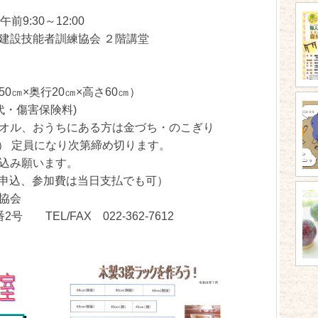
9:30～12:00
建設技能者訓練協会 ２階講堂
0㎝×奥行20㎝×高さ60㎝）
代・傷害保険料)
オル、おうちにある方は金づち・のこぎり
（月） 定員になり次第締め切ります。
込み願います。
、参加費は当日支払でも可）
協会
/FAX 022-362-7612