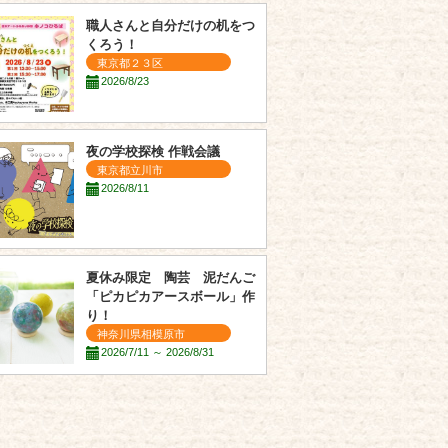
職人さんと自分だけの机をつ
くろう！
東京都２３区
2026/8/23
夜の学校探検 作戦会議
東京都立川市
2026/8/11
夏休み限定 陶芸 泥だんご
「ピカピカアースボール」作
り！
神奈川県相模原市
2026/7/11 ～ 2026/8/31