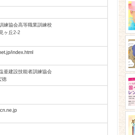
訓練協会高等職業訓練校
ヶ丘2-2
net.jp/index.html
塩釜建設技能者訓練協会
宏徳
cn.ne.jp