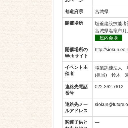
式ページ
都道府県
宮城県
開催場所
塩釜建設技能者
宮城県塩竈市月見
屋内会場
開催場所の
http://siokun.ec-
Webサイト
イベント主
職業訓練法人 
催者
(担当) 鈴木 
連絡先電話
022-362-7612
番号
連絡先メー
siokun@future.o
ルアドレス
関連子供と
―