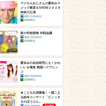
マジカルおじさんの夏休みマ
ジック教室＆SHOW２０２６
神奈川公演
締切 2026/8/10
2026/8/11
夜の学校探検 作戦会議
締切 2026/8/10
2026/8/11
夏休みの自由研究にも！かわ
いい＆簡単 韓国ヘアアレン
ジ
締切 2026/8/10
2026/8/11
★こども出演募集！～聴こえ
る絵本コンサート「ピノッキ
オのぼうけん」
本日締切
締切 2026/8/8