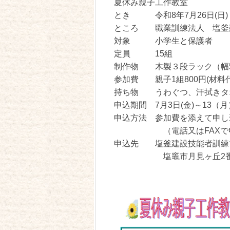
夏休み親子工作教室
とき 令和8年7月26日(日) 午前
ところ 職業訓練法人 塩釜
対象 小学生と保護者
定員 15組
制作物 木製３段ラック（幅5
参加費 親子1組800円(材料
持ち物 うわぐつ、汗拭きタ
申込期間 7月3日(金)～13
申込方法 参加費を添えて申し
（電話又はFAXで申込
申込先 塩釜建設技能者訓練
塩竈市月見ヶ丘2番2号 TEL