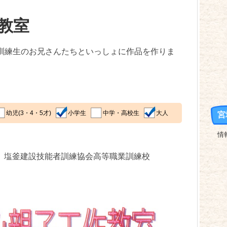
教室
訓練生のお兄さんたちといっしょに作品を作りま
幼児(3・4・5才)
小学生
中学・高校生
大人
宮
情
2 塩釜建設技能者訓練協会高等職業訓練校