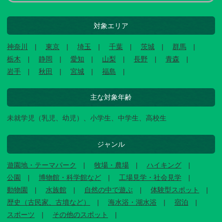
対象エリア
神奈川
東京
埼玉
千葉
茨城
群馬
栃木
静岡
愛知
山梨
長野
青森
岩手
秋田
宮城
福島
主な対象年齢
未就学児（乳児、幼児）、小学生、中学生、高校生
ジャンル
遊園地・テーマパーク
牧場・農場
ハイキング
公園
博物館・科学館など
工場見学・社会見学
動物園
水族館
自然の中で遊ぶ
体験型スポット
歴史（古民家、古墳など）
海水浴・湖水浴
宿泊
スポーツ
その他のスポット