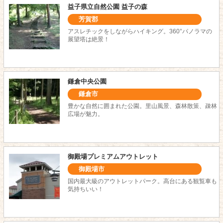
益子県立自然公園 益子の森
芳賀郡
アスレチックをしながらハイキング。360°パノラマの
展望塔は絶景！
鎌倉中央公園
鎌倉市
豊かな自然に囲まれた公園。里山風景、森林散策、疎林
広場が魅力。
御殿場プレミアムアウトレット
御殿場市
国内最大級のアウトレットパーク。高台にある観覧車も
気持ちいい！