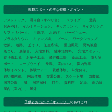
掲載スポットの主な特徴・ポイント
アスレチック
滑り台（すべり台）
スライダー
遊具
おみやげ
イルミネーション
キッズランド
サイクリング
サファリパーク
川遊び
水遊び
バーベキュー
プラネタリウム
キャンプ場
プール
ワークショップ
散策
迷路
芝そり
芝生広場
里山風景
野鳥観察
魚つり
展望台
入場無料
駐車場無料
穴場スポット
乗り物工場
お菓子工場
飛行機工場
食品工場
乗り物
ボート
ロープウェイ
乗馬
園内バス
園内列車
体験イベント
体験ツアー
収穫体験
味覚狩り
買い物体験
陶芸体験
交通公園
スケート場
図書館
国営公園
城
洞窟探検
灯台
資料館
足湯
雨の日
屋内（室内）
屋外
子供とお出かけ「オデッソ」
のあれこれ