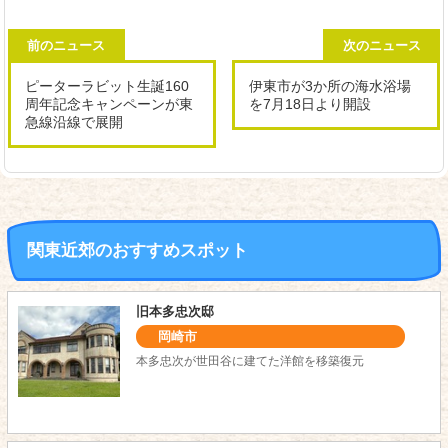
前のニュース
次のニュース
ピーターラビット生誕160
伊東市が3か所の海水浴場
周年記念キャンペーンが東
を7月18日より開設
急線沿線で展開
関東近郊のおすすめスポット
旧本多忠次邸
岡崎市
本多忠次が世田谷に建てた洋館を移築復元