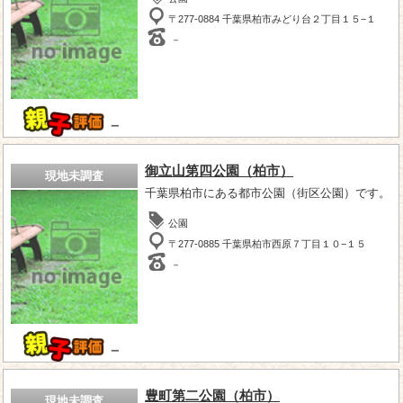
〒277-0884 千葉県柏市みどり台２丁目１５−１
－
－
御立山第四公園（柏市）
現地未調査
千葉県柏市にある都市公園（街区公園）です。
公園
〒277-0885 千葉県柏市西原７丁目１０−１５
－
－
豊町第二公園（柏市）
現地未調査