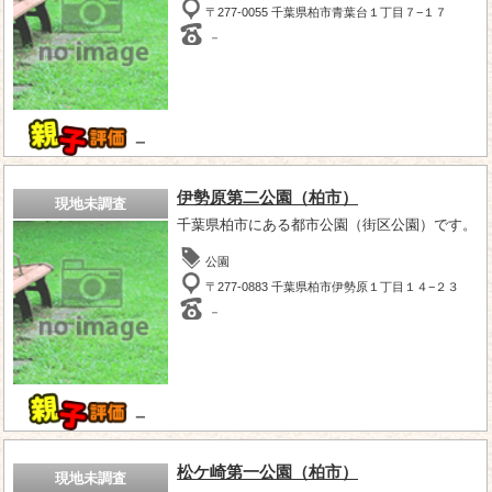
〒277-0055 千葉県柏市青葉台１丁目７−１７
－
－
伊勢原第二公園（柏市）
現地未調査
千葉県柏市にある都市公園（街区公園）です。
公園
〒277-0883 千葉県柏市伊勢原１丁目１４−２３
－
－
松ケ崎第一公園（柏市）
現地未調査