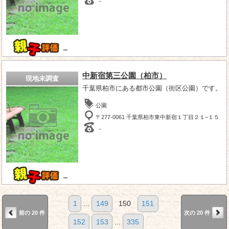
－
－
中新宿第三公園（柏市）
現地未調査
千葉県柏市にある都市公園（街区公園）です。
公園
〒277-0061 千葉県柏市東中新宿１丁目２１−１５
－
－
1
...
149
150
151
前の 20 件
次の 20 件
152
153
...
335