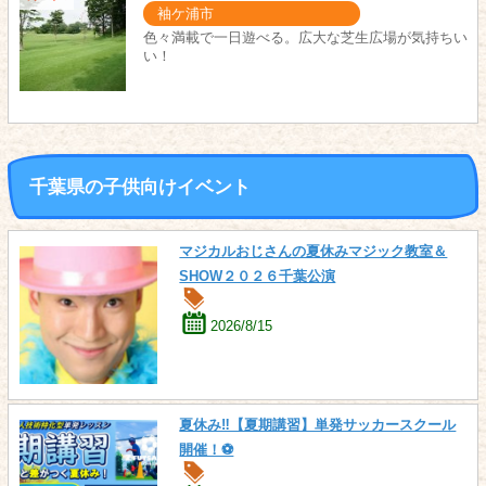
袖ケ浦市
色々満載で一日遊べる。広大な芝生広場が気持ちい
い！
千葉県の子供向けイベント
マジカルおじさんの夏休みマジック教室＆
SHOW２０２６千葉公演
2026/8/15
夏休み‼【夏期講習】単発サッカースクール
開催！⚽