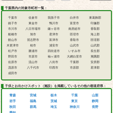
千葉県内の対象市町村一覧：
千葉市
佐倉市
我孫子市
白井市
東葛飾郡
銚子市
東金市
鴨川市
富里市
印旛郡
市川市
八日市場市
鎌ヶ谷市
南房総市
香取郡
船橋市
旭市
君津市
匝瑳市
海上郡
館山市
習志野市
富津市
香取市
匝瑳郡
木更津市
柏市
浦安市
山武市
山武郡
松戸市
勝浦市
四街道市
いすみ市
長生郡
野田市
市原市
袖ヶ浦市
大網白里市
夷隅郡
佐原市
流山市
八街市
千葉郡
安房郡
茂原市
八千代市
印西市
市原郡
君津郡
成田市
子供とお出かけスポット（施設）を掲載しているその他の都道府県：
青森
宮城
栃木
千葉
山梨
岩手
福島
茨城
東京
静岡
秋田
群馬
埼玉
神奈川
長野
愛知