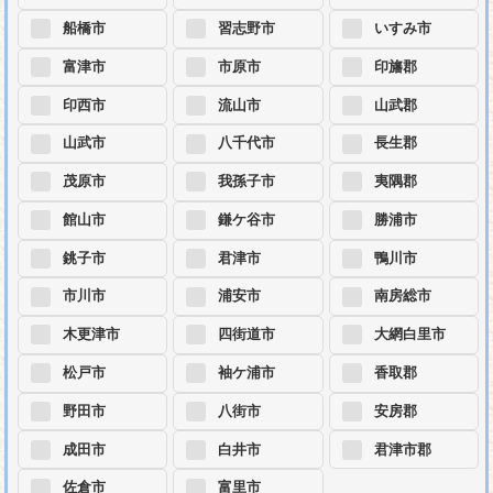
船橋市
習志野市
いすみ市
富津市
市原市
印旛郡
印西市
流山市
山武郡
山武市
八千代市
長生郡
茂原市
我孫子市
夷隅郡
館山市
鎌ケ谷市
勝浦市
銚子市
君津市
鴨川市
市川市
浦安市
南房総市
木更津市
四街道市
大網白里市
松戸市
袖ケ浦市
香取郡
野田市
八街市
安房郡
成田市
白井市
君津市郡
佐倉市
富里市