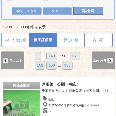
再検索
全てチェック
クリア
[2981 ～ 3000] 件 を表示
あいうえお順
親子評価順
新しい順
古い順
1
...
149
150
151
前の 20 件
次の 20 件
152
153
...
335
戸張第一公園（柏市）
現地未調査
千葉県柏市にある都市公園（街区公園）です。
公園
〒277-0008 千葉県柏市戸張１０３０−６
－