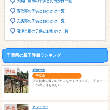
大網白里市の子供とお出かけ一覧
香取郡の子供とお出かけ一覧
安房郡の子供とお出かけ一覧
君津市郡の子供とお出かけ一覧
千葉県の親子評価ランキング
昭和の森
第1位
千葉市
貸自転車で園内4.5キロをサイクリング。109メート
ルの滑り台も楽しい
カンドゥー
第2位