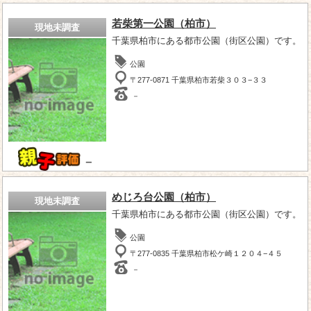
若柴第一公園（柏市）
現地未調査
千葉県柏市にある都市公園（街区公園）です。
公園
〒277-0871 千葉県柏市若柴３０３−３３
－
－
めじろ台公園（柏市）
現地未調査
千葉県柏市にある都市公園（街区公園）です。
公園
〒277-0835 千葉県柏市松ケ崎１２０４−４５
－