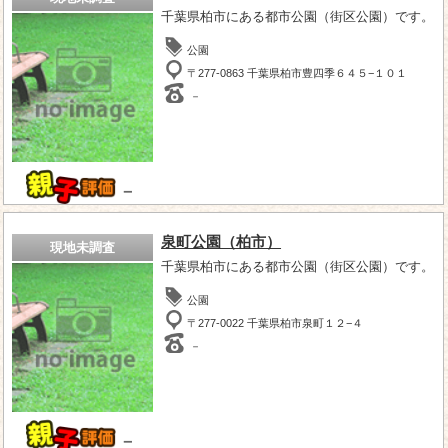
千葉県柏市にある都市公園（街区公園）です。
公園
〒277-0863 千葉県柏市豊四季６４５−１０１
－
－
泉町公園（柏市）
現地未調査
千葉県柏市にある都市公園（街区公園）です。
公園
〒277-0022 千葉県柏市泉町１２−４
－
－