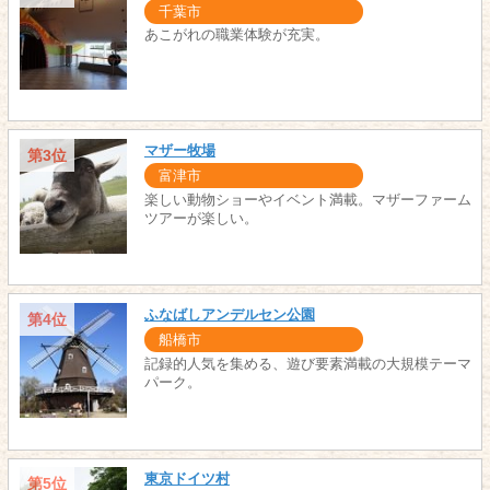
千葉市
あこがれの職業体験が充実。
マザー牧場
第3位
富津市
楽しい動物ショーやイベント満載。マザーファーム
ツアーが楽しい。
ふなばしアンデルセン公園
第4位
船橋市
記録的人気を集める、遊び要素満載の大規模テーマ
パーク。
東京ドイツ村
第5位