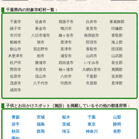
千葉県内の対象市町村一覧：
千葉市
佐倉市
我孫子市
白井市
東葛飾郡
銚子市
東金市
鴨川市
富里市
印旛郡
市川市
八日市場市
鎌ヶ谷市
南房総市
香取郡
船橋市
旭市
君津市
匝瑳市
海上郡
館山市
習志野市
富津市
香取市
匝瑳郡
木更津市
柏市
浦安市
山武市
山武郡
松戸市
勝浦市
四街道市
いすみ市
長生郡
野田市
市原市
袖ヶ浦市
大網白里市
夷隅郡
佐原市
流山市
八街市
千葉郡
安房郡
茂原市
八千代市
印西市
市原郡
君津郡
成田市
子供とお出かけスポット（施設）を掲載しているその他の都道府県：
青森
宮城
栃木
千葉
山梨
岩手
福島
茨城
東京
静岡
秋田
群馬
埼玉
神奈川
長野
愛知