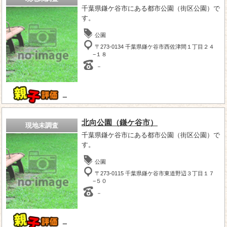
千葉県鎌ケ谷市にある都市公園（街区公園）で
す。
公園
〒273-0134 千葉県鎌ケ谷市西佐津間１丁目２４
−１８
－
－
北向公園（鎌ケ谷市）
現地未調査
千葉県鎌ケ谷市にある都市公園（街区公園）で
す。
公園
〒273-0115 千葉県鎌ケ谷市東道野辺３丁目１７
−５０
－
－