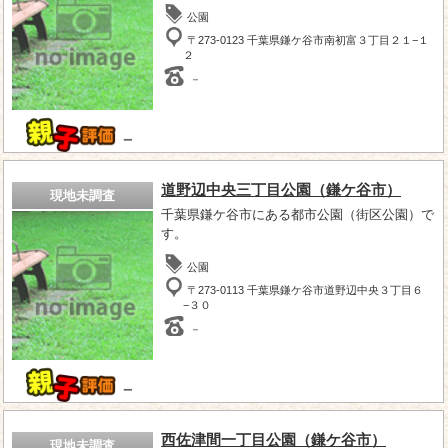
公園
〒273-0123 千葉県鎌ケ谷市南初富３丁目２１−１
２
－
－
道野辺中央三丁目公園（鎌ケ谷市）
現地未調査
千葉県鎌ケ谷市にある都市公園（街区公園）で
す。
公園
〒273-0113 千葉県鎌ケ谷市道野辺中央３丁目６
−３０
－
－
西佐津間一丁目公園（鎌ケ谷市）
現地未調査