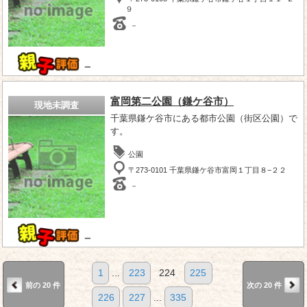
９
－
－
富岡第二公園（鎌ケ谷市）
現地未調査
千葉県鎌ケ谷市にある都市公園（街区公園）で
す。
公園
〒273-0101 千葉県鎌ケ谷市富岡１丁目８−２２
－
－
1
...
223
224
225
前の 20 件
次の 20 件
226
227
...
335