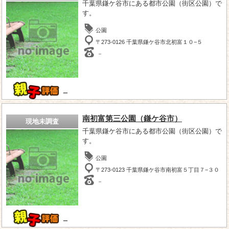
千葉県鎌ケ谷市にある都市公園（街区公園）で
す。
公園
〒273-0126 千葉県鎌ケ谷市北初富１０−５
－
－
南初富第三公園（鎌ケ谷市）
現地未調査
千葉県鎌ケ谷市にある都市公園（街区公園）で
す。
公園
〒273-0123 千葉県鎌ケ谷市南初富５丁目７−３０
－
－