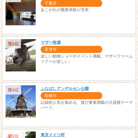
千葉市
あこがれの職業体験が充実。
マザー牧場
第3位
富津市
楽しい動物ショーやイベント満載。マザーファーム
ツアーが楽しい。
ふなばしアンデルセン公園
第4位
船橋市
記録的人気を集める、遊び要素満載の大規模テーマ
パーク。
東京ドイツ村
第5位