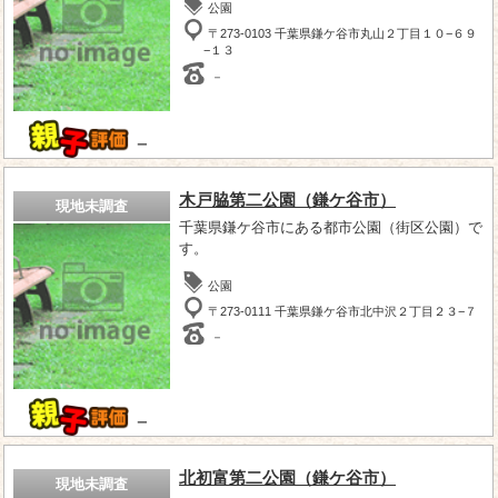
公園
〒273-0103 千葉県鎌ケ谷市丸山２丁目１０−６９
−１３
－
－
木戸脇第二公園（鎌ケ谷市）
現地未調査
千葉県鎌ケ谷市にある都市公園（街区公園）で
す。
公園
〒273-0111 千葉県鎌ケ谷市北中沢２丁目２３−７
－
－
北初富第二公園（鎌ケ谷市）
現地未調査