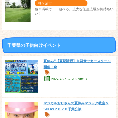
袖ケ浦市
色々満載で一日遊べる。広大な芝生広場が気持ちい
い！
千葉県の子供向けイベント
夏休み‼【夏期講習】単発サッカースクール
開催！⚽
2027/7/27 ～ 2027/8/13
マジカルおじさんの夏休みマジック教室＆
SHOW２０２６千葉公演