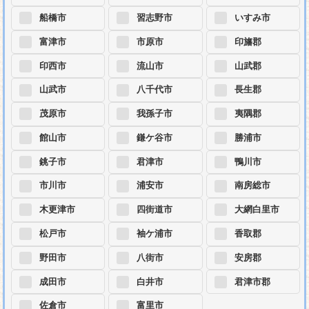
船橋市
習志野市
いすみ市
富津市
市原市
印旛郡
印西市
流山市
山武郡
山武市
八千代市
長生郡
茂原市
我孫子市
夷隅郡
館山市
鎌ケ谷市
勝浦市
銚子市
君津市
鴨川市
市川市
浦安市
南房総市
木更津市
四街道市
大網白里市
松戸市
袖ケ浦市
香取郡
野田市
八街市
安房郡
成田市
白井市
君津市郡
佐倉市
富里市