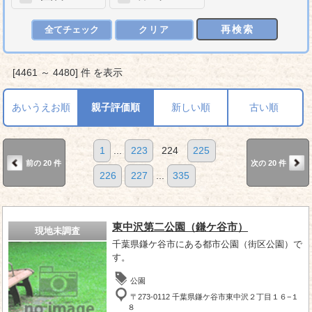
再検索
全てチェック
クリア
[4461 ～ 4480] 件 を表示
あいうえお順
親子評価順
新しい順
古い順
1
...
223
224
225
前の 20 件
次の 20 件
226
227
...
335
東中沢第二公園（鎌ケ谷市）
現地未調査
千葉県鎌ケ谷市にある都市公園（街区公園）で
す。
公園
〒273-0112 千葉県鎌ケ谷市東中沢２丁目１６−１
８