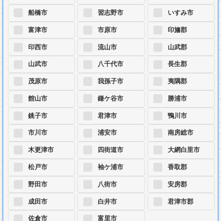
船橋市
習志野市
いすみ市
富津市
市原市
印旛郡
印西市
流山市
山武郡
山武市
八千代市
長生郡
茂原市
我孫子市
夷隅郡
館山市
鎌ケ谷市
勝浦市
銚子市
君津市
鴨川市
市川市
浦安市
南房総市
木更津市
四街道市
大網白里市
松戸市
袖ケ浦市
香取郡
野田市
八街市
安房郡
成田市
白井市
君津市郡
佐倉市
富里市