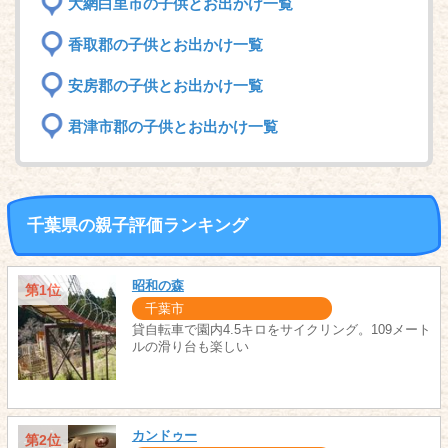
大網白里市の子供とお出かけ一覧
香取郡の子供とお出かけ一覧
安房郡の子供とお出かけ一覧
君津市郡の子供とお出かけ一覧
千葉県の親子評価ランキング
昭和の森
第1位
千葉市
貸自転車で園内4.5キロをサイクリング。109メート
ルの滑り台も楽しい
カンドゥー
第2位