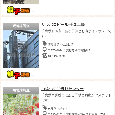
－
サッポロビール 千葉工場
現地未調査
千葉県船橋市にある子供とお出かけスポットで
す。
工場見学・社会見学
〒273-0014 千葉県船橋市高瀬町2
047-437-3591
－
白浜いちご狩りセンター
現地未調査
千葉県南房総市にある子供とお出かけスポット
です。
体験型スポット
〒295-0102 千葉県南房総市白浜町白浜14736