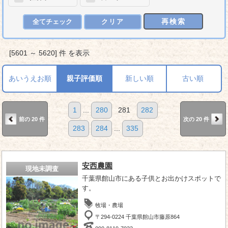
再検索
全てチェック
クリア
[5601 ～ 5620] 件 を表示
あいうえお順
親子評価順
新しい順
古い順
1
...
280
281
282
前の 20 件
次の 20 件
283
284
...
335
安西農園
現地未調査
千葉県館山市にある子供とお出かけスポットで
す。
牧場・農場
〒294-0224 千葉県館山市藤原864