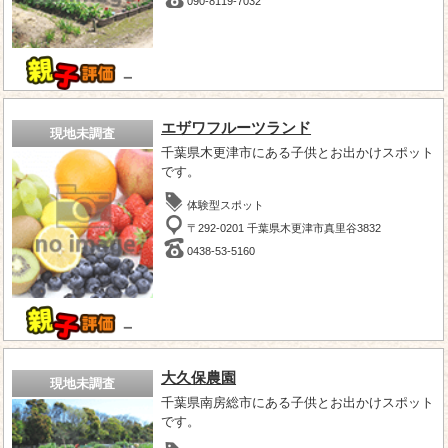
090-8119-7032
－
エザワフルーツランド
現地未調査
千葉県木更津市にある子供とお出かけスポット
です。
体験型スポット
〒292-0201 千葉県木更津市真里谷3832
0438-53-5160
－
大久保農園
現地未調査
千葉県南房総市にある子供とお出かけスポット
です。