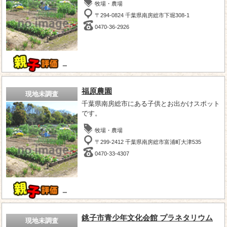
牧場・農場
〒294-0824 千葉県南房総市下堀308-1
0470-36-2926
－
福原農園
現地未調査
千葉県南房総市にある子供とお出かけスポット
です。
牧場・農場
〒299-2412 千葉県南房総市富浦町大津535
0470-33-4307
－
銚子市青少年文化会館 プラネタリウム
現地未調査