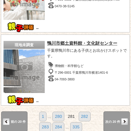
0470-38-5145
－
鴨川市郷土資料館・文化財センター
現地未調査
千葉県鴨川市にある子供とお出かけスポットで
す。
博物館・科学館など
〒296-0001 千葉県鴨川市横渚1401-6
04-7093-3800
－
1
...
280
281
282
前の 20 件
次の 20 件
283
284
...
335