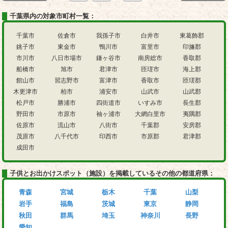
千葉県内の対象市町村一覧：
千葉市
佐倉市
我孫子市
白井市
東葛飾郡
銚子市
東金市
鴨川市
富里市
印旛郡
市川市
八日市場市
鎌ヶ谷市
南房総市
香取郡
船橋市
旭市
君津市
匝瑳市
海上郡
館山市
習志野市
富津市
香取市
匝瑳郡
木更津市
柏市
浦安市
山武市
山武郡
松戸市
勝浦市
四街道市
いすみ市
長生郡
野田市
市原市
袖ヶ浦市
大網白里市
夷隅郡
佐原市
流山市
八街市
千葉郡
安房郡
茂原市
八千代市
印西市
市原郡
君津郡
成田市
子供とお出かけスポット（施設）を掲載しているその他の都道府県：
青森
宮城
栃木
千葉
山梨
岩手
福島
茨城
東京
静岡
秋田
群馬
埼玉
神奈川
長野
愛知