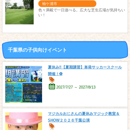
袖ケ浦市
色々満載で一日遊べる。広大な芝生広場が気持ちい
い！
千葉県の子供向けイベント
夏休み‼【夏期講習】単発サッカースクール
開催！⚽
2027/7/27 ～ 2027/8/13
マジカルおじさんの夏休みマジック教室＆
SHOW２０２６千葉公演