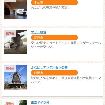
千葉市
あこがれの職業体験が充実。
マザー牧場
第3位
富津市
楽しい動物ショーやイベント満載。マザーファーム
ツアーが楽しい。
ふなばしアンデルセン公園
第4位
船橋市
記録的人気を集める、遊び要素満載の大規模テーマ
パーク。
東京ドイツ村
第5位