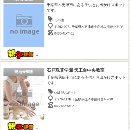
千葉県木更津市にある子供とお出かけスポット
です。
その他
〒292-0071 千葉県木更津市中島地先海ほたるPA
0438-41-7401
－
石戸珠算学園 天王台中央教室
現地未調査
千葉県我孫子市にある子供とお出かけスポット
です。
体験型スポット
〒270-1176 千葉県我孫子市柴崎台4-7-20
04-7182-5492
－