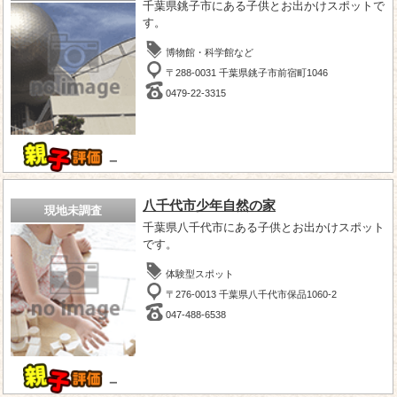
千葉県銚子市にある子供とお出かけスポットで
す。
博物館・科学館など
〒288-0031 千葉県銚子市前宿町1046
0479-22-3315
－
八千代市少年自然の家
現地未調査
千葉県八千代市にある子供とお出かけスポット
です。
体験型スポット
〒276-0013 千葉県八千代市保品1060-2
047-488-6538
－