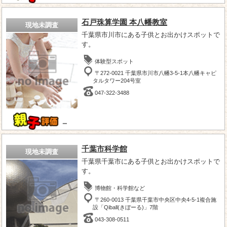
石戸珠算学園 本八幡教室
現地未調査
千葉県市川市にある子供とお出かけスポットで
す。
体験型スポット
〒272-0021 千葉県市川市八幡3-5-1本八幡キャピ
タルタワー204号室
047-322-3488
－
千葉市科学館
現地未調査
千葉県千葉市にある子供とお出かけスポットで
す。
博物館・科学館など
〒260-0013 千葉県千葉市中央区中央4-5-1複合施
設「Qiball(きぼーる)」7階
043-308-0511