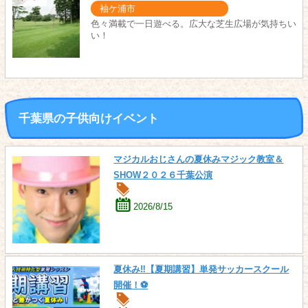
袖ケ浦市
色々満載で一日遊べる。広大な芝生広場が気持ちい
い！
千葉県の子供向けイベント
マジカルおじさんの夏休みマジック教室＆
SHOW２０２６千葉公演
2026/8/15
夏休み‼【夏期講習】単発サッカースクール
開催！⚽