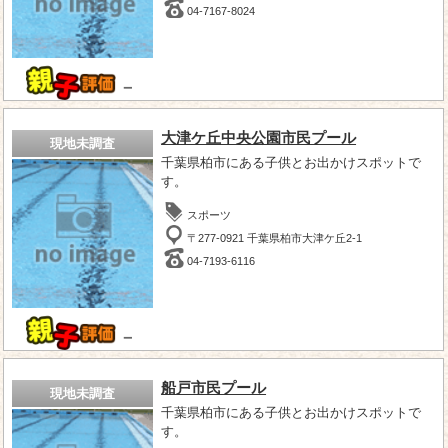
04-7167-8024
－
大津ケ丘中央公園市民プール
現地未調査
千葉県柏市にある子供とお出かけスポットで
す。
スポーツ
〒277-0921 千葉県柏市大津ケ丘2-1
04-7193-6116
－
船戸市民プール
現地未調査
千葉県柏市にある子供とお出かけスポットで
す。