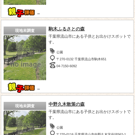
－
駒木ふるさとの森
現地未調査
千葉県流山市にある子供とお出かけスポットで
す。
公園
〒270-0132 千葉県流山市駒木651
04-7150-6092
－
中野久木散策の森
現地未調査
千葉県流山市にある子供とお出かけスポットで
す。
公園
〒270-0116 千葉県流山市中野久木字谷頭562-1