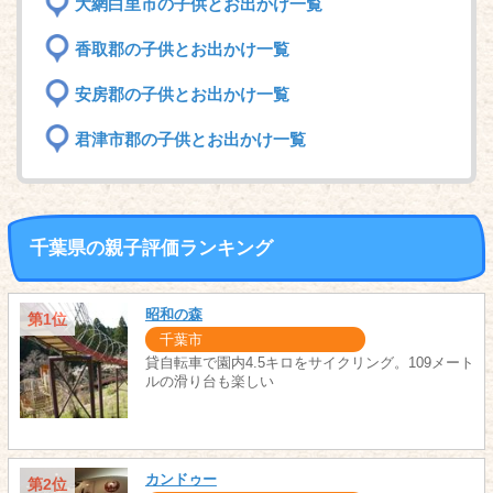
大網白里市の子供とお出かけ一覧
香取郡の子供とお出かけ一覧
安房郡の子供とお出かけ一覧
君津市郡の子供とお出かけ一覧
千葉県の親子評価ランキング
昭和の森
第1位
千葉市
貸自転車で園内4.5キロをサイクリング。109メート
ルの滑り台も楽しい
カンドゥー
第2位