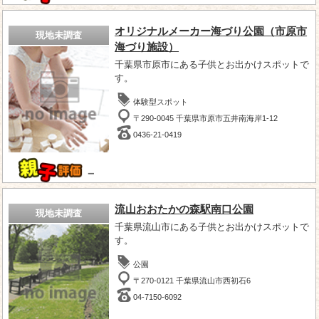
オリジナルメーカー海づり公園（市原市
現地未調査
海づり施設）
千葉県市原市にある子供とお出かけスポットで
す。
体験型スポット
〒290-0045 千葉県市原市五井南海岸1-12
0436-21-0419
－
流山おおたかの森駅南口公園
現地未調査
千葉県流山市にある子供とお出かけスポットで
す。
公園
〒270-0121 千葉県流山市西初石6
04-7150-6092