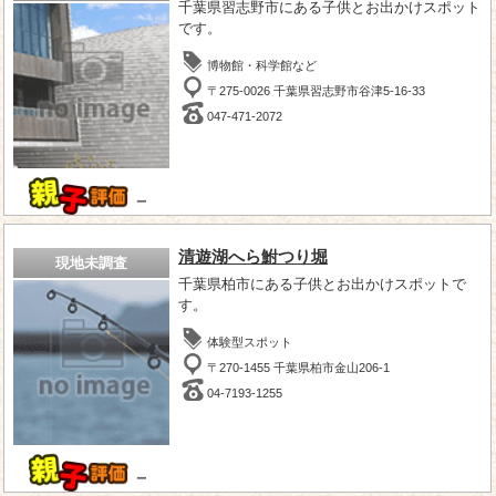
千葉県習志野市にある子供とお出かけスポット
です。
博物館・科学館など
〒275-0026 千葉県習志野市谷津5-16-33
047-471-2072
－
清遊湖へら鮒つり堀
現地未調査
千葉県柏市にある子供とお出かけスポットで
す。
体験型スポット
〒270-1455 千葉県柏市金山206-1
04-7193-1255
－