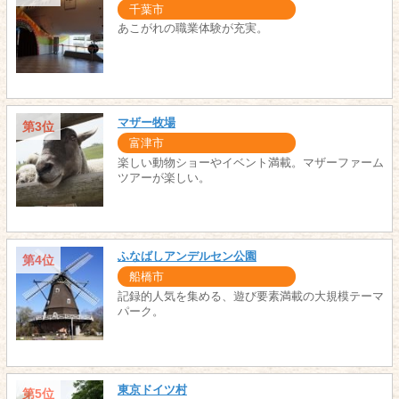
千葉市
あこがれの職業体験が充実。
マザー牧場
第3位
富津市
楽しい動物ショーやイベント満載。マザーファーム
ツアーが楽しい。
ふなばしアンデルセン公園
第4位
船橋市
記録的人気を集める、遊び要素満載の大規模テーマ
パーク。
東京ドイツ村
第5位