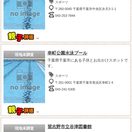
スポーツ
〒260-0045 千葉県千葉市中央区弁天3-1-1
043-253-7844
－
幸町公園水泳プール
現地未調査
千葉県千葉市にある子供とお出かけスポットで
す。
スポーツ
〒261-0001 千葉県千葉市美浜区幸町1-4
043-241-5305
－
習志野市立谷津図書館
現地未調査