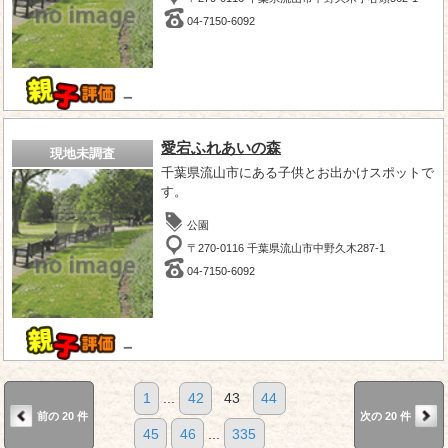
04-7150-6092
－
愛宕ふれあいの森
現地未調査
千葉県流山市にある子供とお出かけスポットで
す。
公園
〒270-0116 千葉県流山市中野久木287-1
04-7150-6092
－
1
...
42
43
44
前の 20 件
次の 20 件
45
46
...
335