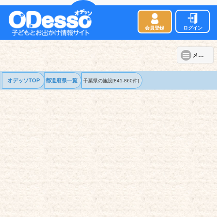
会員登録
ログイン
メニュー
オデッソTOP
都道府県一覧
千葉県の
施設
[841-860件]