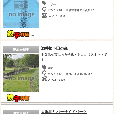
スポーツ
〒277-0801 千葉県柏市船戸山高野170-1
04-7131-0050
－
酒井根下田の森
現地未調査
千葉県柏市にある子供とお出かけスポットで
す。
公園
〒277-0053 千葉県柏市酒井根558-4
04-7167-1309
－
大堀川リバーサイドパーク
現地未調査