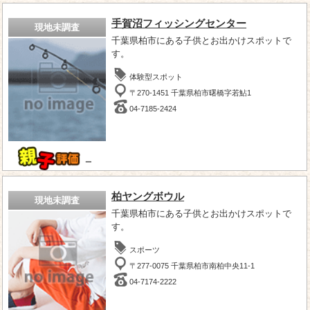
手賀沼フィッシングセンター
現地未調査
千葉県柏市にある子供とお出かけスポットで
す。
体験型スポット
〒270-1451 千葉県柏市曙橋字若鮎1
04-7185-2424
－
柏ヤングボウル
現地未調査
千葉県柏市にある子供とお出かけスポットで
す。
スポーツ
〒277-0075 千葉県柏市南柏中央11-1
04-7174-2222