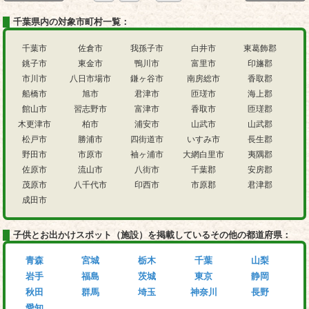
千葉県内の対象市町村一覧：
千葉市
佐倉市
我孫子市
白井市
東葛飾郡
銚子市
東金市
鴨川市
富里市
印旛郡
市川市
八日市場市
鎌ヶ谷市
南房総市
香取郡
船橋市
旭市
君津市
匝瑳市
海上郡
館山市
習志野市
富津市
香取市
匝瑳郡
木更津市
柏市
浦安市
山武市
山武郡
松戸市
勝浦市
四街道市
いすみ市
長生郡
野田市
市原市
袖ヶ浦市
大網白里市
夷隅郡
佐原市
流山市
八街市
千葉郡
安房郡
茂原市
八千代市
印西市
市原郡
君津郡
成田市
子供とお出かけスポット（施設）を掲載しているその他の都道府県：
青森
宮城
栃木
千葉
山梨
岩手
福島
茨城
東京
静岡
秋田
群馬
埼玉
神奈川
長野
愛知