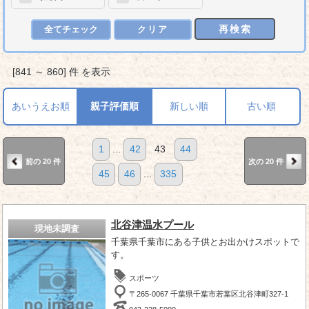
再検索
全てチェック
クリア
[841 ～ 860] 件 を表示
あいうえお順
親子評価順
新しい順
古い順
1
...
42
43
44
前の 20 件
次の 20 件
45
46
...
335
北谷津温水プール
現地未調査
千葉県千葉市にある子供とお出かけスポットで
す。
スポーツ
〒265-0067 千葉県千葉市若葉区北谷津町327-1