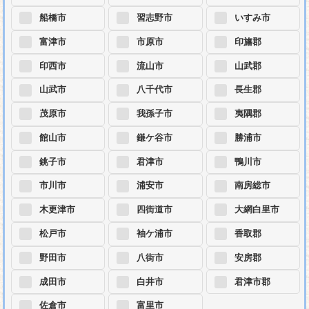
船橋市
習志野市
いすみ市
富津市
市原市
印旛郡
印西市
流山市
山武郡
山武市
八千代市
長生郡
茂原市
我孫子市
夷隅郡
館山市
鎌ケ谷市
勝浦市
銚子市
君津市
鴨川市
市川市
浦安市
南房総市
木更津市
四街道市
大網白里市
松戸市
袖ケ浦市
香取郡
野田市
八街市
安房郡
成田市
白井市
君津市郡
佐倉市
富里市