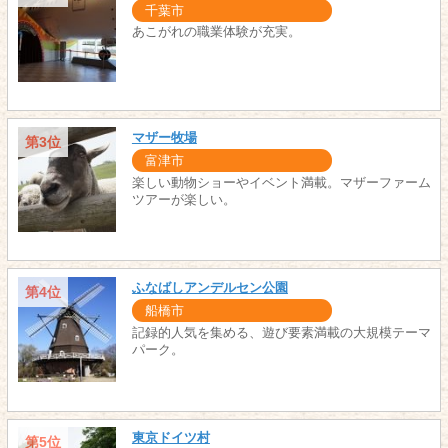
千葉市
あこがれの職業体験が充実。
マザー牧場
第3位
富津市
楽しい動物ショーやイベント満載。マザーファーム
ツアーが楽しい。
ふなばしアンデルセン公園
第4位
船橋市
記録的人気を集める、遊び要素満載の大規模テーマ
パーク。
東京ドイツ村
第5位