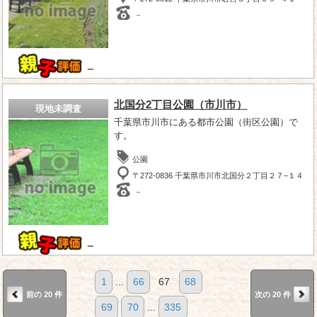
－
－
北国分2丁目公園（市川市）
現地未調査
千葉県市川市にある都市公園（街区公園）で
す。
公園
〒272-0836 千葉県市川市北国分２丁目２７−１４
－
－
1
...
66
67
68
前の 20 件
次の 20 件
69
70
...
335