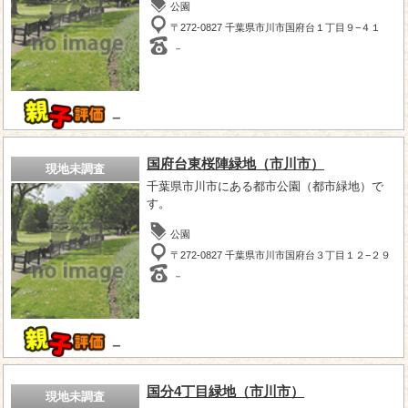
公園
〒272-0827 千葉県市川市国府台１丁目９−４１
－
－
国府台東桜陣緑地（市川市）
現地未調査
千葉県市川市にある都市公園（都市緑地）で
す。
公園
〒272-0827 千葉県市川市国府台３丁目１２−２９
－
－
国分4丁目緑地（市川市）
現地未調査