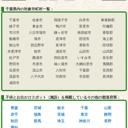
千葉県内の対象市町村一覧：
千葉市
佐倉市
我孫子市
白井市
東葛飾郡
銚子市
東金市
鴨川市
富里市
印旛郡
市川市
八日市場市
鎌ヶ谷市
南房総市
香取郡
船橋市
旭市
君津市
匝瑳市
海上郡
館山市
習志野市
富津市
香取市
匝瑳郡
木更津市
柏市
浦安市
山武市
山武郡
松戸市
勝浦市
四街道市
いすみ市
長生郡
野田市
市原市
袖ヶ浦市
大網白里市
夷隅郡
佐原市
流山市
八街市
千葉郡
安房郡
茂原市
八千代市
印西市
市原郡
君津郡
成田市
子供とお出かけスポット（施設）を掲載しているその他の都道府県：
青森
宮城
栃木
千葉
山梨
岩手
福島
茨城
東京
静岡
秋田
群馬
埼玉
神奈川
長野
愛知