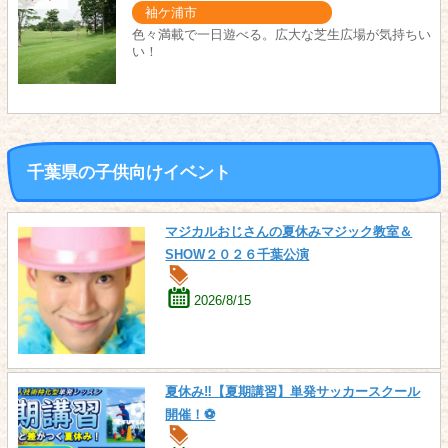
袖ケ浦市
色々満載で一日遊べる。広大な芝生広場が気持ちい
い！
千葉県の子供向けイベント
マジカルおじさんの夏休みマジック教室＆
SHOW２０２６千葉公演
2026/8/15
夏休み‼【夏期講習】単発サッカースクール
開催！⚽