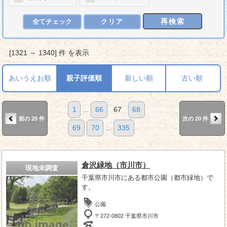
再検索
全てチェック
クリア
[1321 ～ 1340] 件 を表示
あいうえお順
親子評価順
新しい順
古い順
1
...
66
67
68
前の 20 件
次の 20 件
69
70
...
335
倉沢緑地（市川市）
現地未調査
千葉県市川市にある都市公園（都市緑地）で
す。
公園
〒272-0802 千葉県市川市