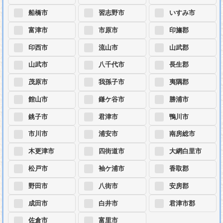
船橋市
習志野市
いすみ市
富津市
市原市
印旛郡
印西市
流山市
山武郡
山武市
八千代市
長生郡
茂原市
我孫子市
夷隅郡
館山市
鎌ケ谷市
勝浦市
銚子市
君津市
鴨川市
市川市
浦安市
南房総市
木更津市
四街道市
大網白里市
松戸市
袖ケ浦市
香取郡
野田市
八街市
安房郡
成田市
白井市
君津市郡
佐倉市
富里市