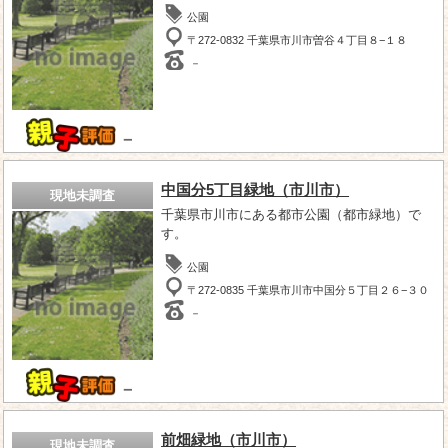
公園
〒272-0832 千葉県市川市曽谷４丁目８−１８
－
－
中国分5丁目緑地（市川市）
現地未調査
千葉県市川市にある都市公園（都市緑地）で
す。
公園
〒272-0835 千葉県市川市中国分５丁目２６−３０
－
－
前畑緑地（市川市）
現地未調査