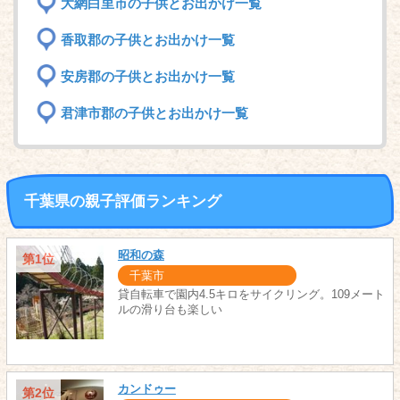
大網白里市の子供とお出かけ一覧
香取郡の子供とお出かけ一覧
安房郡の子供とお出かけ一覧
君津市郡の子供とお出かけ一覧
千葉県の親子評価ランキング
昭和の森
第1位
千葉市
貸自転車で園内4.5キロをサイクリング。109メート
ルの滑り台も楽しい
カンドゥー
第2位