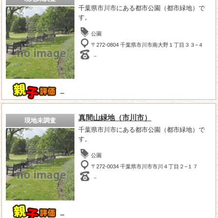
千葉県市川市にある都市公園（都市緑地）で
す。
公園
〒272-0804 千葉県市川市南大野１丁目３３−４
－
－
真間山緑地（市川市）
現地未調査
千葉県市川市にある都市公園（都市緑地）で
す。
公園
〒272-0034 千葉県市川市市川４丁目２−１７
－
－