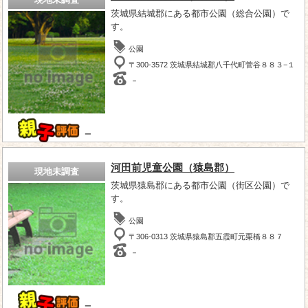
茨城県結城郡にある都市公園（総合公園）で
す。
公園
〒300-3572 茨城県結城郡八千代町菅谷８８３−１
－
－
河田前児童公園（猿島郡）
現地未調査
茨城県猿島郡にある都市公園（街区公園）で
す。
公園
〒306-0313 茨城県猿島郡五霞町元栗橋８８７
－
－