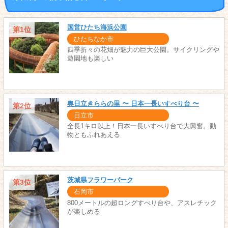
国営ひたち海浜公園
第1位
ひたちなか市
四季折々の花畑が魅力の巨大公園。サイクリングや
遊園地も楽しい
奥日立きららの里 〜 日本一長いすべり台 〜
第2位
日立市
全長1キロ以上！日本一長いすべり台で大興奮。動
物ともふれあえる
茨城県フラワーパーク
第3位
石岡市
800メートルの超ロングすべり台や、アスレチック
が楽しめる