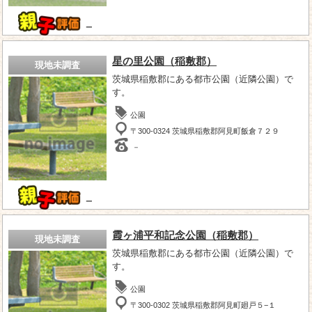
－
星の里公園（稲敷郡）
現地未調査
茨城県稲敷郡にある都市公園（近隣公園）で
す。
公園
〒300-0324 茨城県稲敷郡阿見町飯倉７２９
－
－
霞ヶ浦平和記念公園（稲敷郡）
現地未調査
茨城県稲敷郡にある都市公園（近隣公園）で
す。
公園
〒300-0302 茨城県稲敷郡阿見町廻戸５−１