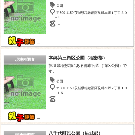
公園
〒300-1159 茨城県稲敷郡阿見町本郷１丁目３９
−４
－
－
本郷第三街区公園（稲敷郡）
現地未調査
茨城県稲敷郡にある都市公園（街区公園）で
す。
公園
〒300-1159 茨城県稲敷郡阿見町本郷２丁目１０
−１５
－
－
八千代町民公園（結城郡）
現地未調査