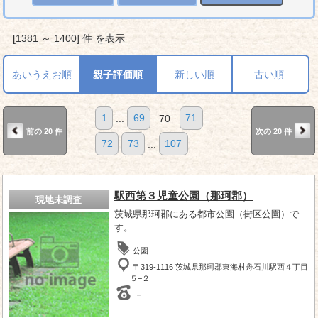
[1381 ～ 1400] 件 を表示
あいうえお順
親子評価順
新しい順
古い順
1
...
69
70
71
前の 20 件
次の 20 件
72
73
...
107
駅西第３児童公園（那珂郡）
現地未調査
茨城県那珂郡にある都市公園（街区公園）で
す。
公園
〒319-1116 茨城県那珂郡東海村舟石川駅西４丁目
５−２
－