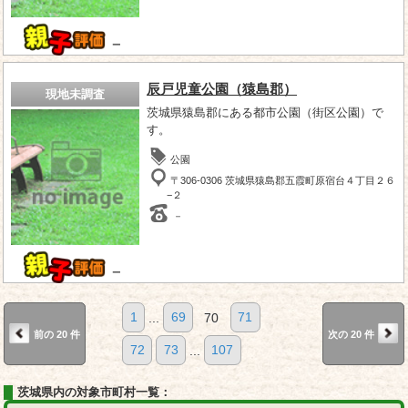
－
辰戸児童公園（猿島郡）
現地未調査
茨城県猿島郡にある都市公園（街区公園）で
す。
公園
〒306-0306 茨城県猿島郡五霞町原宿台４丁目２６
−２
－
－
1
...
69
70
71
前の 20 件
次の 20 件
72
73
...
107
茨城県内の対象市町村一覧：