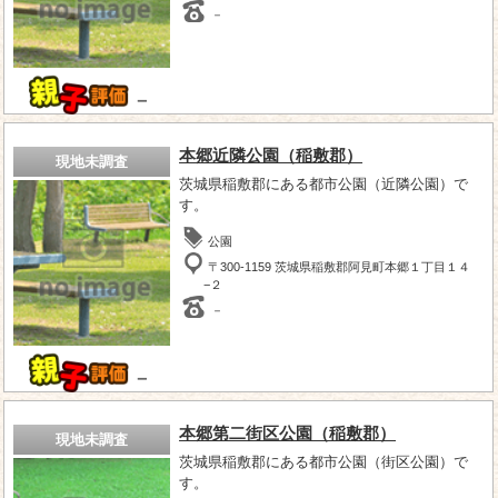
－
－
本郷近隣公園（稲敷郡）
現地未調査
茨城県稲敷郡にある都市公園（近隣公園）で
す。
公園
〒300-1159 茨城県稲敷郡阿見町本郷１丁目１４
−２
－
－
本郷第二街区公園（稲敷郡）
現地未調査
茨城県稲敷郡にある都市公園（街区公園）で
す。