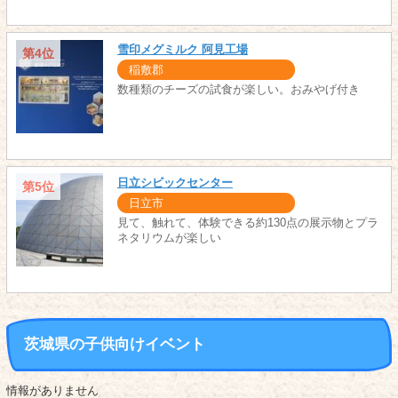
雪印メグミルク 阿見工場
第4位
稲敷郡
数種類のチーズの試食が楽しい。おみやげ付き
日立シビックセンター
第5位
日立市
見て、触れて、体験できる約130点の展示物とプラ
ネタリウムが楽しい
茨城県の子供向けイベント
情報がありません