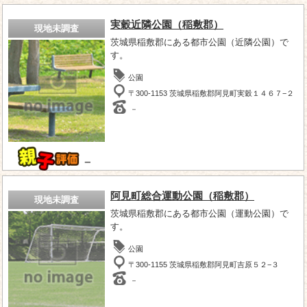
実穀近隣公園（稲敷郡）
現地未調査
茨城県稲敷郡にある都市公園（近隣公園）で
す。
公園
〒300-1153 茨城県稲敷郡阿見町実穀１４６７−２
－
－
阿見町総合運動公園（稲敷郡）
現地未調査
茨城県稲敷郡にある都市公園（運動公園）で
す。
公園
〒300-1155 茨城県稲敷郡阿見町吉原５２−３
－