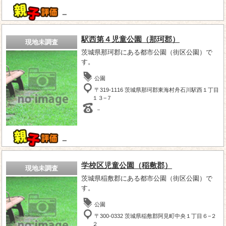
－
駅西第４児童公園（那珂郡）
現地未調査
茨城県那珂郡にある都市公園（街区公園）で
す。
公園
〒319-1116 茨城県那珂郡東海村舟石川駅西１丁目
１３−７
－
－
学校区児童公園（稲敷郡）
現地未調査
茨城県稲敷郡にある都市公園（街区公園）で
す。
公園
〒300-0332 茨城県稲敷郡阿見町中央１丁目６−２
２