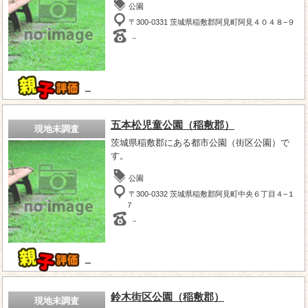
公園
〒300-0331 茨城県稲敷郡阿見町阿見４０４８−９
－
－
五本松児童公園（稲敷郡）
現地未調査
茨城県稲敷郡にある都市公園（街区公園）で
す。
公園
〒300-0332 茨城県稲敷郡阿見町中央６丁目４−１
７
－
－
鈴木街区公園（稲敷郡）
現地未調査