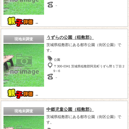
－
－
うずらの公園（稲敷郡）
現地未調査
茨城県稲敷郡にある都市公園（街区公園）で
す。
公園
〒300-0341 茨城県稲敷郡阿見町うずら野１丁目２
９−６
－
－
中郷児童公園（稲敷郡）
現地未調査
茨城県稲敷郡にある都市公園（街区公園）で
す。