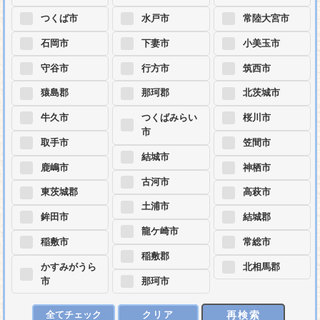
つくば市
水戸市
常陸大宮市
石岡市
下妻市
小美玉市
守谷市
行方市
筑西市
猿島郡
那珂郡
北茨城市
牛久市
つくばみらい
桜川市
市
取手市
笠間市
結城市
鹿嶋市
神栖市
古河市
東茨城郡
高萩市
土浦市
鉾田市
結城郡
龍ケ崎市
稲敷市
常総市
稲敷郡
かすみがうら
北相馬郡
市
那珂市
再検索
全てチェック
クリア