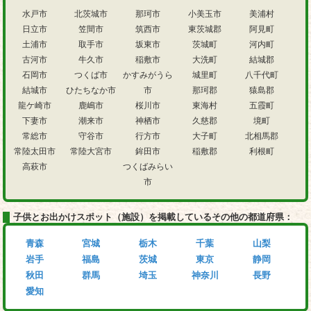
水戸市
北茨城市
那珂市
小美玉市
美浦村
日立市
笠間市
筑西市
東茨城郡
阿見町
土浦市
取手市
坂東市
茨城町
河内町
古河市
牛久市
稲敷市
大洗町
結城郡
石岡市
つくば市
かすみがうら
城里町
八千代町
結城市
ひたちなか市
市
那珂郡
猿島郡
龍ケ崎市
鹿嶋市
桜川市
東海村
五霞町
下妻市
潮来市
神栖市
久慈郡
境町
常総市
守谷市
行方市
大子町
北相馬郡
常陸太田市
常陸大宮市
鉾田市
稲敷郡
利根町
高萩市
つくばみらい
市
子供とお出かけスポット（施設）を掲載しているその他の都道府県：
青森
宮城
栃木
千葉
山梨
岩手
福島
茨城
東京
静岡
秋田
群馬
埼玉
神奈川
長野
愛知