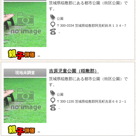
茨城県稲敷郡にある都市公園（街区公園）で
す。
公園
〒300-0334 茨城県稲敷郡阿見町鈴木１３４−７
－
－
吉原児童公園（稲敷郡）
現地未調査
茨城県稲敷郡にある都市公園（街区公園）で
す。
公園
〒300-1155 茨城県稲敷郡阿見町吉原６６２−１
－
－