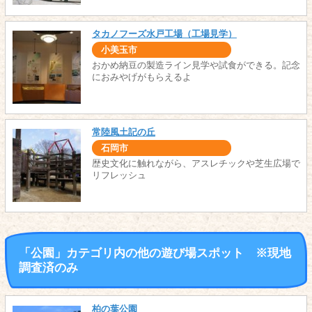
タカノフーズ水戸工場（工場見学）
小美玉市
おかめ納豆の製造ライン見学や試食ができる。記念
におみやげがもらえるよ
常陸風土記の丘
石岡市
歴史文化に触れながら、アスレチックや芝生広場で
リフレッシュ
「公園」カテゴリ内の他の遊び場スポット ※現地
調査済のみ
柏の葉公園