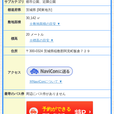
サブカテゴリ
都市公園、近隣公園
都道府県
茨城県 [関東地方]
30,142 ㎡
敷地面積
※敷地面積の目安 ▼
20 メートル
標高
※標高の目安 ▼
住所
〒300-0324 茨城県稲敷郡阿見町飯倉７２９
アクセス
※NaviConについて ▼
最寄のバス停
周辺にバス停がありません
予約ができる