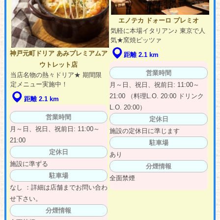
エノテカ ドォーロ プレミオ
気軽に本場イタリアン♪ 東京で人
気★窯焼ピッツァ
神戸元町ドリア あみプレミアムア
距離 2.1 km
ウトレット店
営業時間
当店名物の熱々ドリア★ 期間限
定メニュー実施中！
月～日、祝日、祝前日: 11:00～
21:00 （料理L.O. 20:00 ドリンク
距離 2.1 km
L.O. 20:00）
営業時間
定休日
月～日、祝日、祝前日: 11:00～
施設の定休日に準じます
21:00
駐車場
定休日
あり
施設に準ずる
分煙情報
駐車場
全面禁煙
なし ：詳細は店舗までお問い合わ
せ下さい。
分煙情報