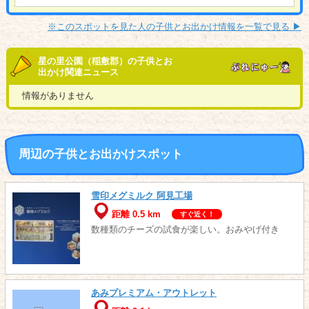
※このスポットを見た人の子供とお出かけ情報を一覧で見る ▶︎
星の里公園（稲敷郡）の子供とお
出かけ関連ニュース
情報がありません
周辺の子供とお出かけスポット
雪印メグミルク 阿見工場
距離 0.5 km
すぐ近く！
数種類のチーズの試食が楽しい。おみやげ付き
あみプレミアム・アウトレット