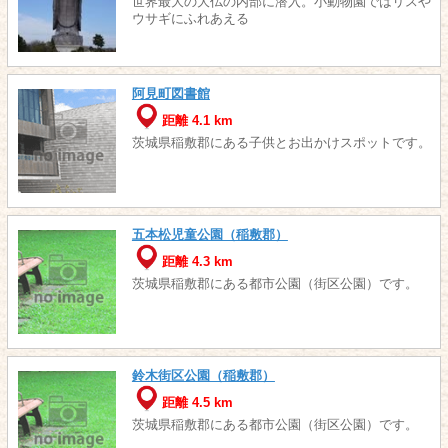
世界最大の大仏の内部に潜入。小動物園ではリスや
ウサギにふれあえる
阿見町図書館
距離 4.1 km
茨城県稲敷郡にある子供とお出かけスポットです。
五本松児童公園（稲敷郡）
距離 4.3 km
茨城県稲敷郡にある都市公園（街区公園）です。
鈴木街区公園（稲敷郡）
距離 4.5 km
茨城県稲敷郡にある都市公園（街区公園）です。