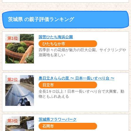
茨城県 の親子評価ランキング
国営ひたち海浜公園
第1位
ひたちなか市
四季折々の花畑が魅力の巨大公園。サイクリングや
遊園地も楽しい
奥日立きららの里 〜 日本一長いすべり台 〜
第2位
日立市
全長1キロ以上！日本一長いすべり台で大興奮。動
物ともふれあえる
茨城県フラワーパーク
第3位
石岡市