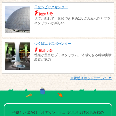
日立シビックセンター
徒歩 3 分
見て、触れて、体験できる約130点の展示物とプラ
ネタリウムが楽しい
つくばエキスポセンター
徒歩 5 分
番組が豊富なプラネタリウム、体感できる科学実験
装置が魅力
※駅近スポットについて ▼
子供とお出かけ「オデッソ 」は、関東および関東近郊の