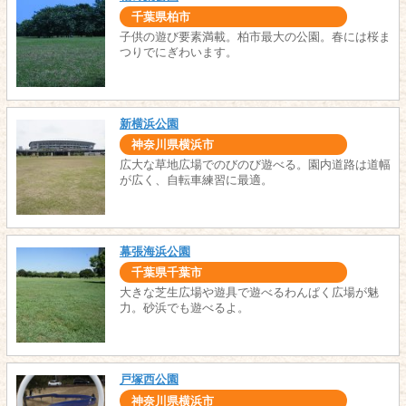
千葉県柏市
子供の遊び要素満載。柏市最大の公園。春には桜ま
つりでにぎわいます。
新横浜公園
神奈川県横浜市
広大な草地広場でのびのび遊べる。園内道路は道幅
が広く、自転車練習に最適。
幕張海浜公園
千葉県千葉市
大きな芝生広場や遊具で遊べるわんぱく広場が魅
力。砂浜でも遊べるよ。
戸塚西公園
神奈川県横浜市