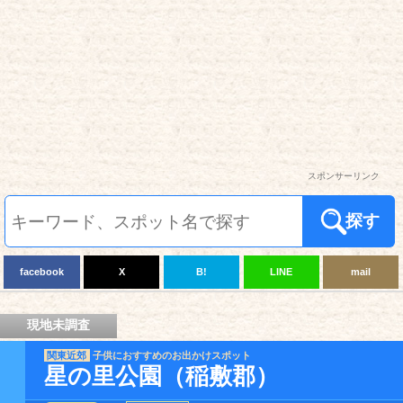
スポンサーリンク
探す
facebook
X
B!
LINE
mail
現地未調査
関東近郊
子供におすすめのお出かけスポット
星の里公園（稲敷郡）