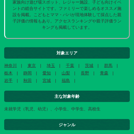
家族向け遊び場スポット、レジャー施設、子ども向けイベ
ントの総合サイトです。ファミリーで楽しめるオススメ施
設を掲載。こどもとママ・パパが現地体験して採点した親
子評価の情報もあり。アクセスランキングや親子評価ラン
キングも掲載しています。
対象エリア
神奈川
東京
埼玉
千葉
茨城
群馬
栃木
静岡
愛知
山梨
長野
青森
岩手
秋田
宮城
福島
主な対象年齢
未就学児（乳児、幼児）、小学生、中学生、高校生
ジャンル