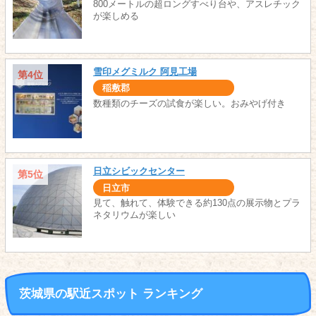
800メートルの超ロングすべり台や、アスレチック
が楽しめる
雪印メグミルク 阿見工場
第4位
稲敷郡
数種類のチーズの試食が楽しい。おみやげ付き
日立シビックセンター
第5位
日立市
見て、触れて、体験できる約130点の展示物とプラ
ネタリウムが楽しい
茨城県の駅近スポット ランキング