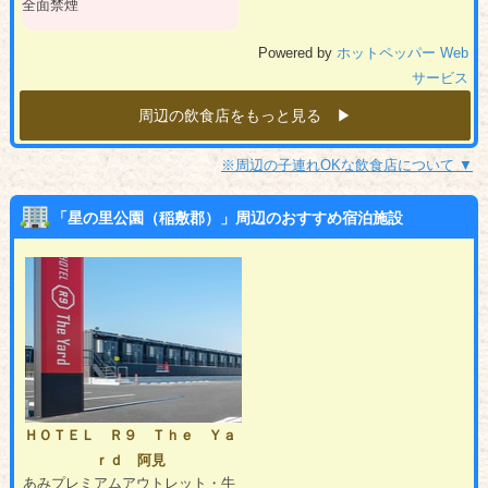
全面禁煙
Powered by
ホットペッパー Web
サービス
周辺の飲食店をもっと見る ▶︎
※周辺の子連れOKな飲食店について ▼
「星の里公園（稲敷郡）」周辺のおすすめ宿泊施設
ＨＯＴＥＬ Ｒ９ Ｔｈｅ Ｙａ
ｒｄ 阿見
あみプレミアムアウトレット・牛