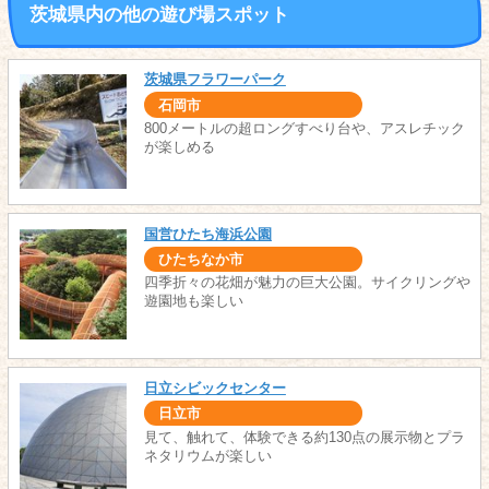
茨城県内の他の遊び場スポット
茨城県フラワーパーク
石岡市
800メートルの超ロングすべり台や、アスレチック
が楽しめる
国営ひたち海浜公園
ひたちなか市
四季折々の花畑が魅力の巨大公園。サイクリングや
遊園地も楽しい
日立シビックセンター
日立市
見て、触れて、体験できる約130点の展示物とプラ
ネタリウムが楽しい