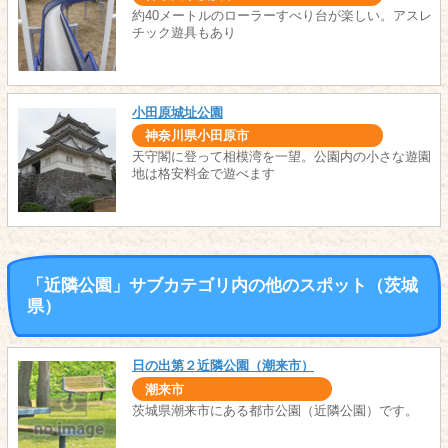
約40メートルのローラーすべり台が楽しい。アスレ
チック遊具もあり
小田原城址公園
神奈川県小田原市
天守閣に登って相模湾を一望。公園内の小さな遊園
地は格安料金で遊べます
「近隣公園」サブカテゴリ内の他のスポット（茨城
県）
日の出第２近隣公園（潮来市）
潮来市
茨城県潮来市にある都市公園（近隣公園）です。