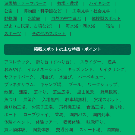
遊園地・テーマパーク
牧場・農場
ハイキング
公園
博物館・科学館など
工場見学・社会見学
動物園
水族館
自然の中で遊ぶ
体験型スポット
歴史（古民家、古墳など）
海水浴・湖水浴
宿泊
スポーツ
その他のスポット
掲載スポットの主な特徴・ポイント
アスレチック
滑り台（すべり台）
スライダー
遊具
おみやげ
イルミネーション
キッズランド
サイクリング
サファリパーク
川遊び
水遊び
バーベキュー
プラネタリウム
キャンプ場
プール
ワークショップ
散策
迷路
芝そり
芝生広場
里山風景
野鳥観察
魚つり
展望台
入場無料
駐車場無料
穴場スポット
乗り物工場
お菓子工場
飛行機工場
食品工場
乗り物
ボート
ロープウェイ
乗馬
園内バス
園内列車
体験イベント
体験ツアー
収穫体験
味覚狩り
買い物体験
陶芸体験
交通公園
スケート場
図書館