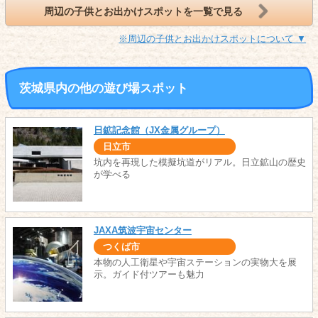
周辺の子供とお出かけスポットを一覧で見る
※周辺の子供とお出かけスポットについて ▼
茨城県内の他の遊び場スポット
日鉱記念館（JX金属グループ）
日立市
坑内を再現した模擬坑道がリアル。日立鉱山の歴史
が学べる
JAXA筑波宇宙センター
つくば市
本物の人工衛星や宇宙ステーションの実物大を展
示。ガイド付ツアーも魅力