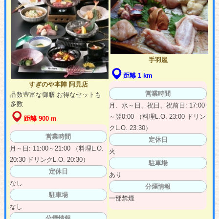
手羽屋
距離 1 km
すぎのや本陣 阿見店
営業時間
品数豊富な御膳 お得なセットも
多数
月、水～日、祝日、祝前日: 17:00
～翌0:00 （料理L.O. 23:00 ドリン
距離 900 m
クL.O. 23:30）
営業時間
定休日
月～日: 11:00～21:00 （料理L.O.
火
20:30 ドリンクL.O. 20:30）
駐車場
定休日
あり
なし
分煙情報
駐車場
一部禁煙
なし
分煙情報