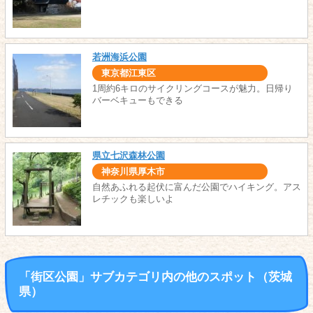
若洲海浜公園
東京都江東区
1周約6キロのサイクリングコースが魅力。日帰り
バーベキューもできる
県立七沢森林公園
神奈川県厚木市
自然あふれる起伏に富んだ公園でハイキング。アス
レチックも楽しいよ
「街区公園」サブカテゴリ内の他のスポット（茨城
県）