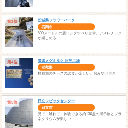
茨城県フラワーパーク
第3位
石岡市
800メートルの超ロングすべり台や、アスレチック
が楽しめる
雪印メグミルク 阿見工場
第4位
稲敷郡
数種類のチーズの試食が楽しい。おみやげ付き
日立シビックセンター
第5位
日立市
見て、触れて、体験できる約130点の展示物とプラ
ネタリウムが楽しい