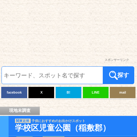
スポンサーリンク
探す
facebook
X
B!
LINE
mail
現地未調査
関東近郊
子供におすすめのお出かけスポット
学校区児童公園（稲敷郡）