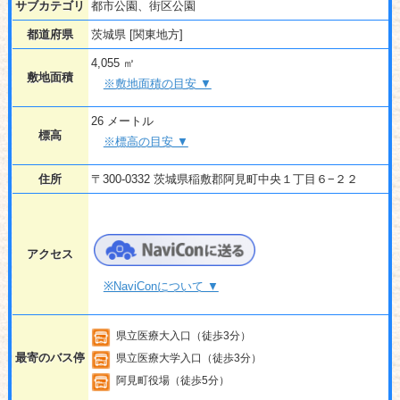
サブカテゴリ
都市公園、街区公園
都道府県
茨城県 [関東地方]
4,055 ㎡
敷地面積
※敷地面積の目安 ▼
26 メートル
標高
※標高の目安 ▼
住所
〒300-0332 茨城県稲敷郡阿見町中央１丁目６−２２
アクセス
※NaviConについて ▼
県立医療大入口（徒歩3分）
最寄のバス停
県立医療大学入口（徒歩3分）
阿見町役場（徒歩5分）