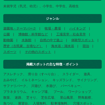
未就学児（乳児、幼児）、小学生、中学生、高校生
ジャンル
遊園地・テーマパーク
牧場・農場
ハイキング
公園
博物館・科学館など
工場見学・社会見学
動物園
水族館
自然の中で遊ぶ
体験型スポット
歴史（古民家、古墳など）
海水浴・湖水浴
宿泊
スポーツ
その他のスポット
掲載スポットの主な特徴・ポイント
アスレチック
滑り台（すべり台）
スライダー
遊具
おみやげ
イルミネーション
キッズランド
サイクリング
サファリパーク
川遊び
水遊び
バーベキュー
プラネタリウム
キャンプ場
プール
ワークショップ
散策
迷路
芝そり
芝生広場
里山風景
野鳥観察
魚つり
展望台
入場無料
駐車場無料
穴場スポット