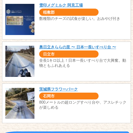
雪印メグミルク 阿見工場
稲敷郡
数種類のチーズの試食が楽しい。おみやげ付き
奥日立きららの里 〜 日本一長いすべり台 〜
日立市
全長1キロ以上！日本一長いすべり台で大興奮。動
物ともふれあえる
茨城県フラワーパーク
石岡市
800メートルの超ロングすべり台や、アスレチック
が楽しめる