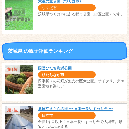
大越児童公園（つくば市）
つくば市
茨城県つくば市にある都市公園（街区公園）です。
茨城県 の親子評価ランキング
国営ひたち海浜公園
第1位
ひたちなか市
四季折々の花畑が魅力の巨大公園。サイクリングや
遊園地も楽しい
奥日立きららの里 〜 日本一長いすべり台 〜
第2位
日立市
全長1キロ以上！日本一長いすべり台で大興奮。動
物ともふれあえる