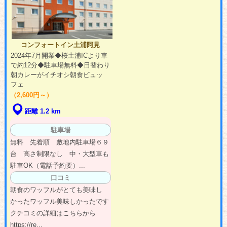
コンフォートイン土浦阿見
2024年7月開業◆桜土浦ICより車
で約12分◆駐車場無料◆日替わり
朝カレーがイチオシ朝食ビュッ
フェ
（2,600円～）
距離 1.2 km
駐車場
無料 先着順 敷地内駐車場６９
台 高さ制限なし 中・大型車も
駐車OK（電話予約要）...
口コミ
朝食のワッフルがとても美味し
かったワッフル美味しかったです
クチコミの詳細はこちらから
https://re...