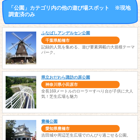
「公園」カテゴリ内の他の遊び場スポット ※現地
調査済のみ
ふなばしアンデルセン公園
千葉県船橋市
記録的人気を集める、遊び要素満載の大規模テーマ
パーク。
県立おだわら諏訪の原公園
神奈川県小田原市
全長169メートルのローラーすべり台が子供に大人
気！芝生広場も魅力
豊橋公園
愛知県豊橋市
吉田城や周辺芝生広場でのんびり過ごせる公園。