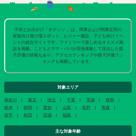
子供とお出かけ「オデッソ 」は、関東および関東近郊の
家族向け遊び場スポット、レジャー施設、子ども向けイベ
ントの総合サイトです。ファミリーで楽しめるオススメ施
設を掲載。こどもとママ・パパが現地体験して採点した親
子評価の情報もあり。アクセスランキングや親子評価ラン
キングも掲載しています。
対象エリア
神奈川
東京
埼玉
千葉
茨城
群馬
栃木
静岡
愛知
山梨
長野
青森
岩手
秋田
宮城
福島
主な対象年齢