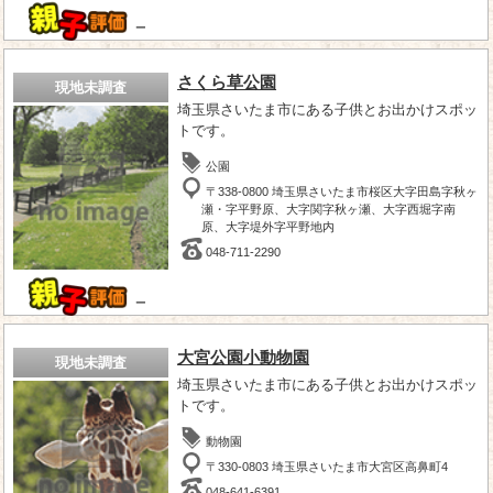
－
さくら草公園
現地未調査
埼玉県さいたま市にある子供とお出かけスポッ
トです。
公園
〒338-0800 埼玉県さいたま市桜区大字田島字秋ヶ
瀬・字平野原、大字関字秋ヶ瀬、大字西堀字南
原、大字堤外字平野地内
048-711-2290
－
大宮公園小動物園
現地未調査
埼玉県さいたま市にある子供とお出かけスポッ
トです。
動物園
〒330-0803 埼玉県さいたま市大宮区高鼻町4
048-641-6391