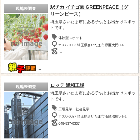
駅チカ イチゴ園 GREENPEACE（グ
現地未調査
リーンピース）
埼玉県さいたま市にある子供とお出かけスポッ
トです。
体験型スポット
〒336-0963 埼玉県さいたま市緑区大門666
－
－
ロッテ 浦和工場
現地未調査
埼玉県さいたま市にある子供とお出かけスポッ
トです。
工場見学・社会見学
〒336-0027 埼玉県さいたま市南区沼影3-1-1
048-837-0337