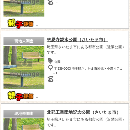
－
－
慈恩寺親水公園（さいたま市）
現地未調査
埼玉県さいたま市にある都市公園（近隣公園）
です。
公園
〒339-0003 埼玉県さいたま市岩槻区小溝４７１
−１
－
－
北部工業団地記念公園（さいたま市）
現地未調査
埼玉県さいたま市にある都市公園（近隣公園）
です。