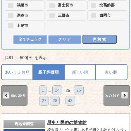
鴻巣市
富士見市
北葛飾郡
深谷市
三郷市
白岡市
上尾市
再検索
全てチェック
クリア
[481 ～ 500] 件 を表示
あいうえお順
親子評価順
新しい順
古い順
1
...
24
25
26
前の 20 件
次の 20 件
27
28
...
43
歴史と民俗の博物館
現地未調査
埼玉県さいたま市にある子供とお出かけスポッ