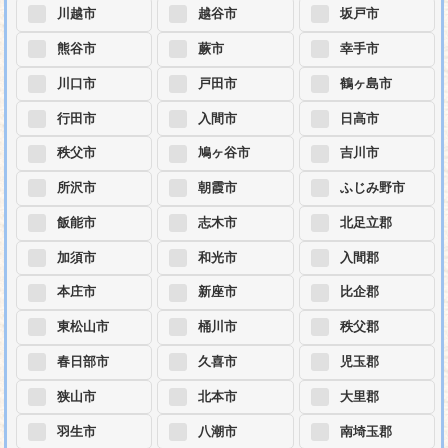
川越市
越谷市
坂戸市
熊谷市
蕨市
幸手市
川口市
戸田市
鶴ヶ島市
行田市
入間市
日高市
秩父市
鳩ヶ谷市
吉川市
所沢市
朝霞市
ふじみ野市
飯能市
志木市
北足立郡
加須市
和光市
入間郡
本庄市
新座市
比企郡
東松山市
桶川市
秩父郡
春日部市
久喜市
児玉郡
狭山市
北本市
大里郡
羽生市
八潮市
南埼玉郡