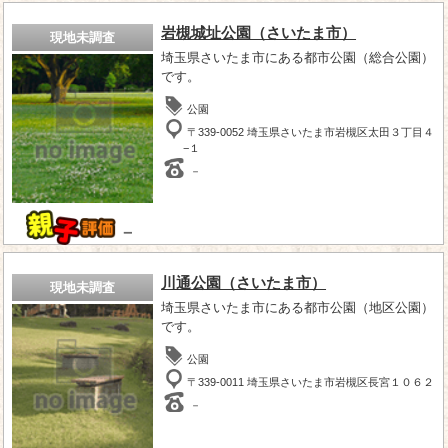
岩槻城址公園（さいたま市）
現地未調査
埼玉県さいたま市にある都市公園（総合公園）
です。
公園
〒339-0052 埼玉県さいたま市岩槻区太田３丁目４
−１
－
－
川通公園（さいたま市）
現地未調査
埼玉県さいたま市にある都市公園（地区公園）
です。
公園
〒339-0011 埼玉県さいたま市岩槻区長宮１０６２
－