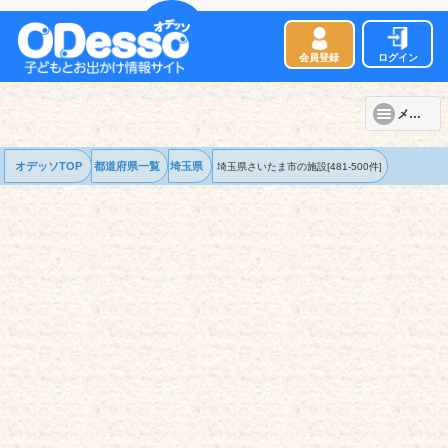
会員登録
ログイン
メニュー
オデッソTOP
都道府県一覧
埼玉県
埼玉県さいたま市の
施設
[481-500件]