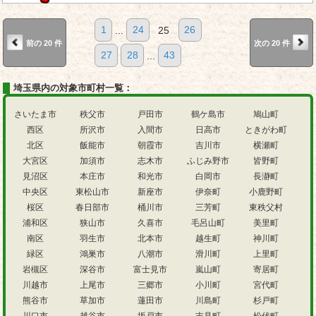
1
...
24
25
26
前の 20 件
次の 20 件
27
28
...
43
埼玉県内の対象市町村一覧：
さいたま市
秩父市
戸田市
鶴ケ島市
鳩山町
西区
所沢市
入間市
日高市
ときがわ町
北区
飯能市
朝霞市
吉川市
横瀬町
大宮区
加須市
志木市
ふじみ野市
皆野町
見沼区
本庄市
和光市
白岡市
長瀞町
中央区
東松山市
新座市
伊奈町
小鹿野町
桜区
春日部市
桶川市
三芳町
東秩父村
浦和区
狭山市
久喜市
毛呂山町
美里町
南区
羽生市
北本市
越生町
神川町
緑区
鴻巣市
八潮市
滑川町
上里町
岩槻区
深谷市
富士見市
嵐山町
寄居町
川越市
上尾市
三郷市
小川町
宮代町
熊谷市
草加市
蓮田市
川島町
杉戸町