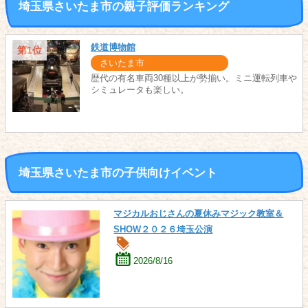
埼玉県さいたま市の親子評価ランキング
鉄道博物館
第1位
さいたま市
歴代の有名車両30種以上が勢揃い。ミニ運転列車や
シミュレータも楽しい。
埼玉県さいたま市の子供向けイベント
マジカルおじさんの夏休みマジック教室＆
SHOW２０２６埼玉公演
2026/8/16