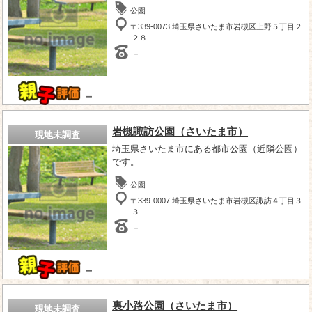
公園
〒339-0073 埼玉県さいたま市岩槻区上野５丁目２
−２８
－
－
岩槻諏訪公園（さいたま市）
現地未調査
埼玉県さいたま市にある都市公園（近隣公園）
です。
公園
〒339-0007 埼玉県さいたま市岩槻区諏訪４丁目３
−３
－
－
裏小路公園（さいたま市）
現地未調査