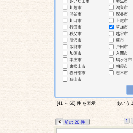
さいたま市
羽生市
川越市
鴻巣市
熊谷市
深谷市
川口市
上尾市
行田市
草加市
秩父市
越谷市
所沢市
蕨市
飯能市
戸田市
加須市
入間市
本庄市
鳩ヶ谷市
東松山市
朝霞市
春日部市
志木市
狭山市
[41 ～ 60] 件 を表示
あいう
1
前の 20 件