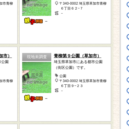
草加市青柳
〒340-0002 埼玉県草加市青柳
６丁目６２−７
－
－
加市）
青柳第９公園（草加市）
現地未調査
市公園
埼玉県草加市にある都市公園
（街区公園）です。
公園
草加市青柳
〒340-0002 埼玉県草加市青柳
６丁目９−２３
－
－