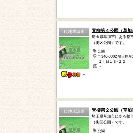
青柳第４公園（草加
現地未調査
埼玉県草加市にある都
（街区公園）です。
公園
〒340-0002 埼玉県
２丁目１８−２２
－
－
青柳第２公園（草加
現地未調査
埼玉県草加市にある都
（街区公園）です。
公園