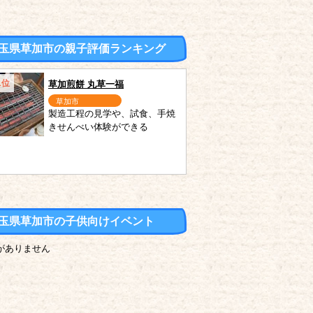
玉県草加市の親子評価ランキング
1位
草加煎餅 丸草一福
草加市
製造工程の見学や、試食、手焼
きせんべい体験ができる
玉県草加市の子供向けイベント
がありません