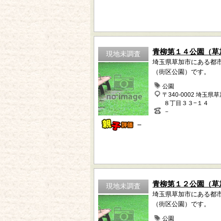
青柳第１４公園（草
現地未調査
埼玉県草加市にある都
（街区公園）です。
公園
〒340-0002 埼玉県
８丁目３３−１４
－
－
青柳第１２公園（草
現地未調査
埼玉県草加市にある都
（街区公園）です。
公園