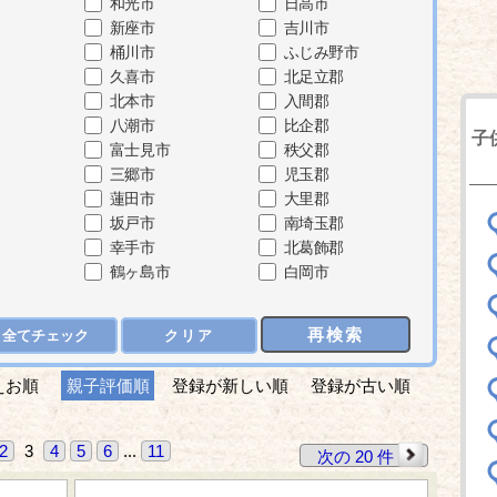
和光市
日高市
新座市
吉川市
桶川市
ふじみ野市
久喜市
北足立郡
北本市
入間郡
八潮市
比企郡
子
富士見市
秩父郡
三郷市
児玉郡
蓮田市
大里郡
坂戸市
南埼玉郡
幸手市
北葛飾郡
鶴ヶ島市
白岡市
再検索
全てチェック
クリア
えお順
親子評価順
登録が新しい順
登録が古い順
2
3
4
5
6
...
11
次の 20 件