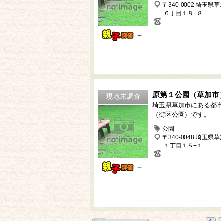
〒340-0002 埼玉県
６丁目１８−８
－
－
原第１公園（草加市
現地未調査
埼玉県草加市にある都
（街区公園）です。
公園
〒340-0048 埼玉県
１丁目１５−１
－
－