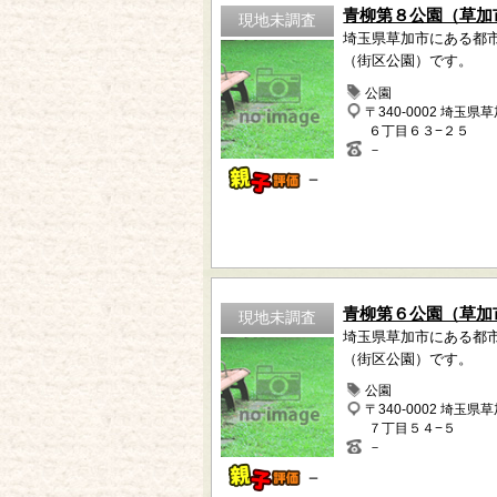
青柳第８公園（草加
現地未調査
埼玉県草加市にある都
（街区公園）です。
公園
〒340-0002 埼玉県
６丁目６３−２５
－
－
青柳第６公園（草加
現地未調査
埼玉県草加市にある都
（街区公園）です。
公園
〒340-0002 埼玉県
７丁目５４−５
－
－