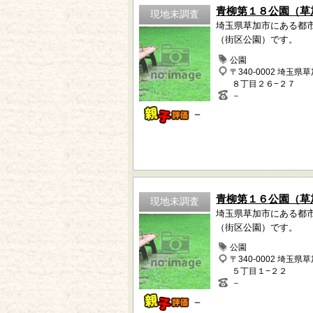
青柳第１８公園（草
現地未調査
埼玉県草加市にある都
（街区公園）です。
公園
〒340-0002 埼玉県
８丁目２６−２７
－
－
青柳第１６公園（草
現地未調査
埼玉県草加市にある都
（街区公園）です。
公園
〒340-0002 埼玉県
５丁目１−２２
－
－