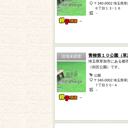
〒340-0002 埼玉県
６丁目１３−１６
－
－
青柳第１０公園（草
現地未調査
埼玉県草加市にある都
（街区公園）です。
公園
〒340-0002 埼玉県
７丁目５５−４
－
－