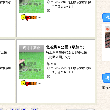
草加市青柳
〒340-0002 埼玉県草加市青柳
７丁目３３−１４
－
－
埼
第
）
北谷第４公園（草加市）
現地未調査
市公園
埼玉県草加市にある都市公園
（街区公園）です。
公園
草加市原町
〒340-0046 埼玉県草加市北谷
３丁目２９−１２
－
埼
－
情報