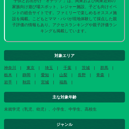
子供とお出かけ「オデッソ 」は、関東および関東近郊の
家族向け遊び場スポット、レジャー施設、子ども向けイベ
ントの総合サイトです。ファミリーで楽しめるオススメ施
設を掲載。こどもとママ・パパが現地体験して採点した親
子評価の情報もあり。アクセスランキングや親子評価ラン
キングも掲載しています。
対象エリア
神奈川
東京
埼玉
千葉
茨城
群馬
栃木
静岡
愛知
山梨
長野
青森
岩手
秋田
宮城
福島
主な対象年齢
未就学児（乳児、幼児）、小学生、中学生、高校生
ジャンル