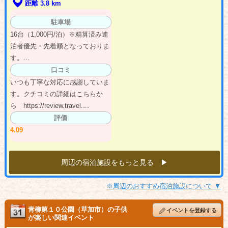
距離 3.8 km
駐車場
16台（1,000円/泊）※精算済み連
泊者優先・先着順となっておりま
す。...
口コミ
いつも丁寧な対応に感謝していま
す。クチコミの詳細はこちらか
ら https://review.travel....
評価
4.09
周辺の宿泊施設をもっと見る ▶︎
※周辺のおすすめ宿泊施設について ▼
青柳第１０公園（草加市）の子供
イベントを登録する
が楽しい関連イベント