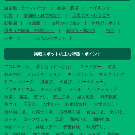
遊園地・テーマパーク
牧場・農場
ハイキング
公園
博物館・科学館など
工場見学・社会見学
動物園
水族館
自然の中で遊ぶ
体験型スポット
歴史（古民家、古墳など）
海水浴・湖水浴
宿泊
スポーツ
その他のスポット
掲載スポットの主な特徴・ポイント
アスレチック
滑り台（すべり台）
スライダー
遊具
おみやげ
イルミネーション
キッズランド
サイクリング
サファリパーク
川遊び
水遊び
バーベキュー
プラネタリウム
キャンプ場
プール
ワークショップ
散策
迷路
芝そり
芝生広場
里山風景
野鳥観察
魚つり
展望台
入場無料
駐車場無料
穴場スポット
乗り物工場
お菓子工場
飛行機工場
食品工場
乗り物
ボート
ロープウェイ
乗馬
園内バス
園内列車
体験イベント
体験ツアー
収穫体験
味覚狩り
買い物体験
陶芸体験
交通公園
スケート場
図書館