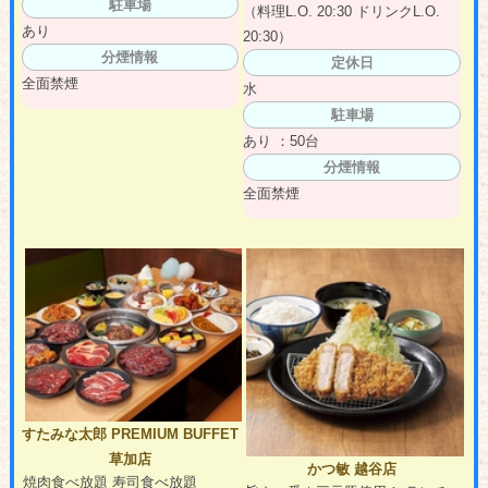
駐車場
（料理L.O. 20:30 ドリンクL.O.
あり
20:30）
分煙情報
定休日
全面禁煙
水
駐車場
あり ：50台
分煙情報
全面禁煙
すたみな太郎 PREMIUM BUFFET
草加店
かつ敏 越谷店
焼肉食べ放題 寿司食べ放題