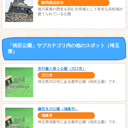
静岡県浜松市
徳川家康の歴史を刻む出世城として有名な浜松城が
建てられている公園
「街区公園」サブカテゴリ内の他のスポット（埼玉
県）
安行藤八第２公園（川口市）
川口市
埼玉県川口市にある都市公園（街区公園）です。
糠田氷川公園（鴻巣市）
鴻巣市
埼玉県鴻巣市にある都市公園（街区公園）です。