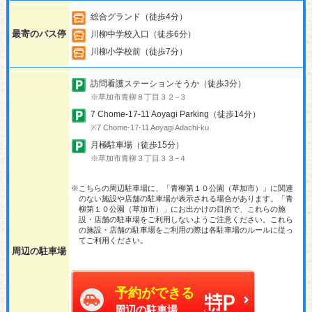
総合グランド（徒歩4分）
最寄のバス停
川柳中学校入口（徒歩6分）
川柳小学校前（徒歩7分）
訪問看護ステーションそうか（徒歩3分）
※草加市青柳８丁目３２−３
7 Chome-17-11 Aoyagi Parking（徒歩14分）
※7 Chome-17-11 Aoyagi Adachi-ku
月極駐車場（徒歩15分）
※草加市青柳３丁目３３−４
※こちらの周辺駐車場に、「青柳第１０公園（草加市）」に関連
のない施設や店舗の駐車場が表示される場合があります。「青
柳第１０公園（草加市）」にお出かけの目的で、これらの施
設・店舗の駐車場をご利用しないようご注意ください。これら
の施設・店舗の駐車場をご利用の際は各駐車場のルールに従っ
てご利用ください。
周辺の駐車場
予約ができる
周辺の駐車場