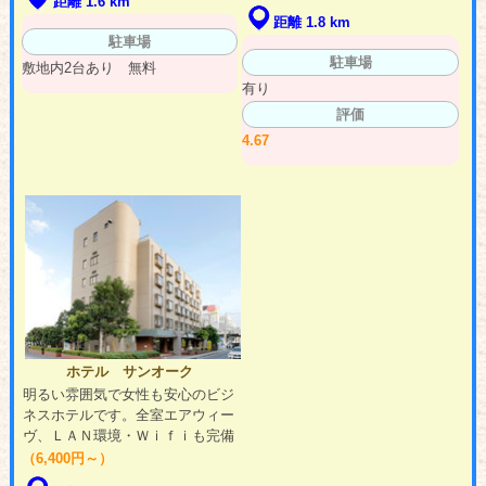
距離 1.6 km
距離 1.8 km
駐車場
駐車場
敷地内2台あり 無料
有り
評価
4.67
ホテル サンオーク
明るい雰囲気で女性も安心のビジ
ネスホテルです。全室エアウィー
ヴ、ＬＡＮ環境・Ｗｉｆｉも完備
（6,400円～）