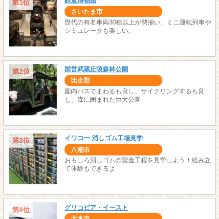
鉄道博物館
第1位
さいたま市
歴代の有名車両30種以上が勢揃い。ミニ運転列車や
シミュレータも楽しい。
国営武蔵丘陵森林公園
第2位
比企郡
園内バスでまわるも良し、サイクリングするも良
し、森に囲まれた巨大公園
イワコー 消しゴム工場見学
第3位
八潮市
おもしろ消しゴムの製造工程を見学しよう！組み立
て体験もできるよ
グリコピア・イースト
第4位
北本市