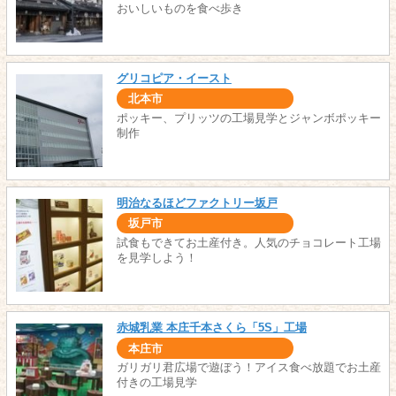
おいしいものを食べ歩き
グリコピア・イースト
北本市
ポッキー、プリッツの工場見学とジャンボポッキー
制作
明治なるほどファクトリー坂戸
坂戸市
試食もできてお土産付き。人気のチョコレート工場
を見学しよう！
赤城乳業 本庄千本さくら「5S」工場
本庄市
ガリガリ君広場で遊ぼう！アイス食べ放題でお土産
付きの工場見学