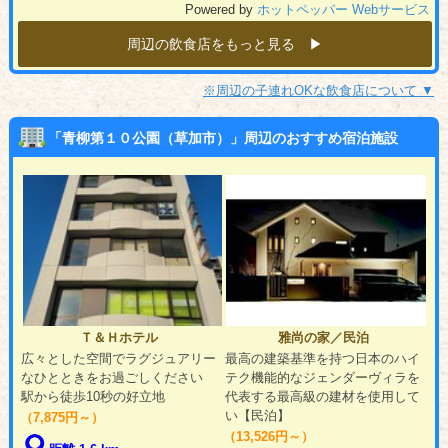
Powered by
ホットペッパー Webサービス
周辺の飲食店をもっと見る ▶︎
※周辺の子連れOKな飲食店について ▼
「青柳第１０公園（草加市）」周辺のおすすめ宿泊施設
Ｔ＆Ｈホテル
雅尚の家／民泊
広々とした空間でラグジュアリー
最高の建築基準を持つ日本のハイ
なひとときをお過ごしください
テク機能的なジェンダーヴィラを
駅から徒歩10秒の好立地
代表する最高級の建材を使用して
い【民泊】
（7,875円～）
（13,526円～）