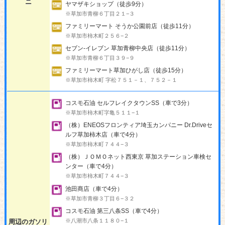
ニ
ヤマザキショップ（徒歩9分）
※草加市青柳６丁目２１−３
ファミリーマート そうか公園前店（徒歩11分）
※草加市柿木町２５６−２
セブン-イレブン 草加青柳中央店（徒歩11分）
※草加市青柳６丁目３９−９
ファミリーマート草加ひがし店（徒歩15分）
※草加市柿木町 字松７５１－１、７５２－１
コスモ石油 セルフレイクタウンSS（車で3分）
※草加市柿木町字亀５１１−１
（株）ENEOSフロンティア埼玉カンパニー Dr.Driveセ
ルフ草加柿木店（車で4分）
※草加市柿木町７４４−３
（株）ＪＯＭＯネット西東京 草加ステーション車検セ
ンター（車で4分）
※草加市柿木町７４４−３
池田商店（車で4分）
※草加市青柳３丁目６−３２
コスモ石油 第三八条SS（車で4分）
※八潮市八条１１８０−１
周辺のガソリ