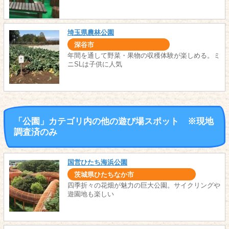
埼玉県農林公園
深谷市
年間を通して野菜・果物の収穫体験が楽しめる。ミ
ニSLは子供に人気
「公園」カテゴリ内の他の遊び場スポット ※現地
調査済のみ
国営ひたち海浜公園
茨城県ひたちなか市
四季折々の花畑が魅力の巨大公園。サイクリングや
遊園地も楽しい