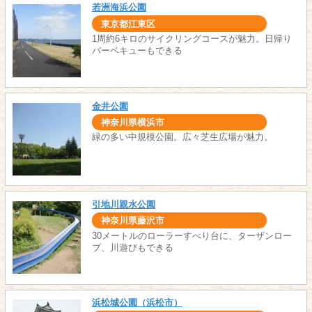
若洲海浜公園
東京都江東区
1周約6キロのサイクリングコースが魅力。日帰り
バーベキューもできる
金井公園
神奈川県横浜市
緑の多い中規模公園。広々芝生広場が魅力。
引地川親水公園
神奈川県藤沢市
30メートルのローラーすべり台に、ターザンロー
プ、川遊びもできる
浜松城公園（浜松市）