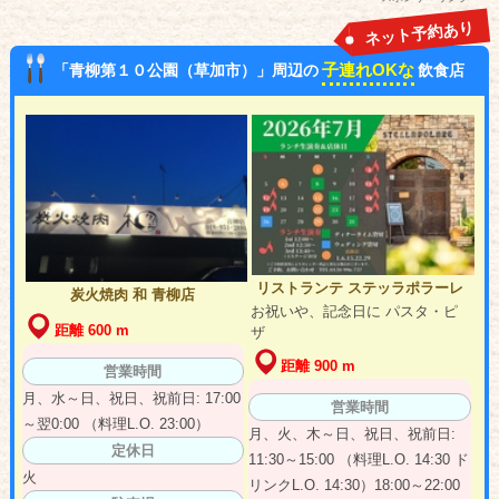
ネット予約あり
子連れOKな
「青柳第１０公園（草加市）」周辺の
飲食店
リストランテ ステッラポラーレ
炭火焼肉 和 青柳店
お祝いや、記念日に パスタ・ピ
距離 600 m
ザ
距離 900 m
営業時間
月、水～日、祝日、祝前日: 17:00
営業時間
～翌0:00 （料理L.O. 23:00）
月、火、木～日、祝日、祝前日:
定休日
11:30～15:00 （料理L.O. 14:30 ド
火
リンクL.O. 14:30）18:00～22:00