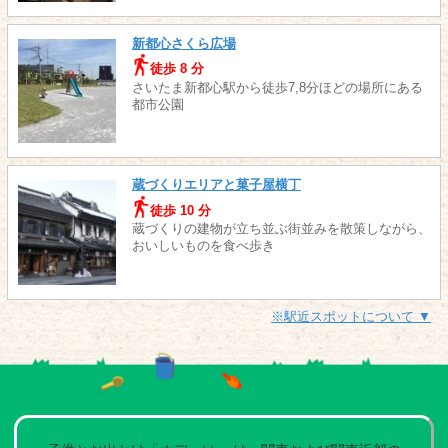
新都心さくら広場
徒歩 8 分
さいたま新都心駅から徒歩7,8分ほどの場所にある
都市公園
蔵づくりエリアと菓子屋横丁
徒歩 10 分
蔵づくりの建物が立ち並ぶ街並みを散策しながら、
おいしいものを食べ歩き
※駅近スポットについて ▼