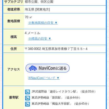
サブカテゴリ
都市公園、街区公園
都道府県
埼玉県 [関東地方]
70 ㎡
敷地面積
※敷地面積の目安 ▼
4 メートル
標高
※標高の目安 ▼
住所
〒340-0002 埼玉県草加市青柳７丁目５５−４
アクセス
※NaviConについて ▼
JR武蔵野線「越谷レイクタウン駅」（徒歩35分）
最寄駅
東武伊勢崎線「新田駅」（徒歩44分）
東武伊勢崎線「獨協大学前駅」（徒歩45分）