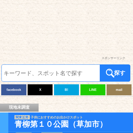
スポンサーリンク
探す
facebook
X
B!
LINE
mail
現地未調査
関東近郊
子供におすすめのお出かけスポット
青柳第１０公園（草加市）