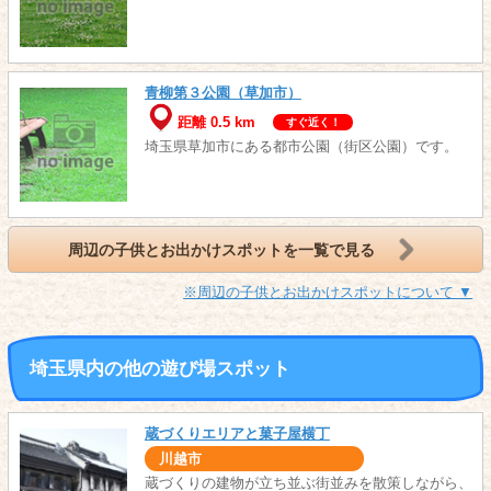
青柳第３公園（草加市）
距離 0.5 km
すぐ近く！
埼玉県草加市にある都市公園（街区公園）です。
周辺の子供とお出かけスポットを一覧で見る
※周辺の子供とお出かけスポットについて ▼
埼玉県内の他の遊び場スポット
蔵づくりエリアと菓子屋横丁
川越市
蔵づくりの建物が立ち並ぶ街並みを散策しながら、