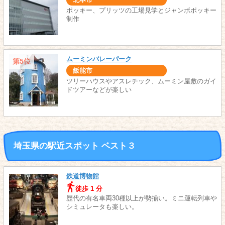
ポッキー、プリッツの工場見学とジャンボポッキー
制作
ムーミンバレーパーク
第5位
飯能市
ツリーハウスやアスレチック、ムーミン屋敷のガイ
ドツアーなどが楽しい
埼玉県の駅近スポット ベスト３
鉄道博物館
徒歩 1 分
歴代の有名車両30種以上が勢揃い。ミニ運転列車や
シミュレータも楽しい。